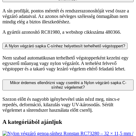
A sín profilját, pontos méretét és rendszerazonosítóját vesd össze a
végzáró adataival. Az azonos névleges szélesség önmagában nem
mindig elég a biztos illeszkedéshez.
A gyártói azonosító RC81980, a webshop cikkszáma 480366.
A Nylon végzáró sapka C-sínhez helyettesít terhelhető végstoppert?
Nem szabad automatikusan terhelhető végstopperként kezelni egy
egyszerű műanyag vagy nylon végzárót. A terhelést felvevő
végstopper és a takaró vagy lezáró végelem eltérő feladatú lehet.
Mikor érdemes ellenőrizni vagy cserélni a Nylon végzáró sapka C-
sínhez végelemet?
Szezon előtt és nagyobb igénybevétel után nézd meg, nincs-e
repedés, deformáció, kilazulás vagy UV-károsodás. Sérült
végelemet a sínrendszer használata előtt cserélj.
A kategóriából ajánljuk