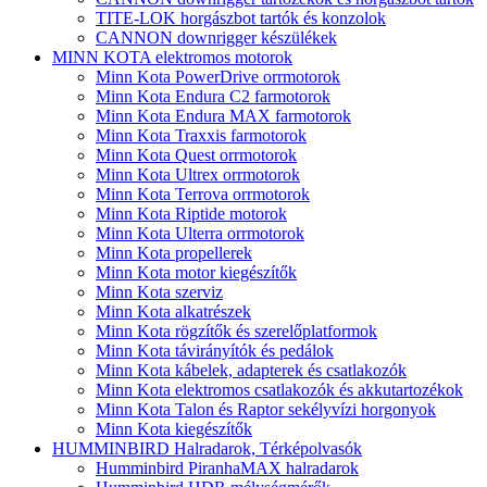
TITE-LOK horgászbot tartók és konzolok
CANNON downrigger készülékek
MINN KOTA elektromos motorok
Minn Kota PowerDrive orrmotorok
Minn Kota Endura C2 farmotorok
Minn Kota Endura MAX farmotorok
Minn Kota Traxxis farmotorok
Minn Kota Quest orrmotorok
Minn Kota Ultrex orrmotorok
Minn Kota Terrova orrmotorok
Minn Kota Riptide motorok
Minn Kota Ulterra orrmotorok
Minn Kota propellerek
Minn Kota motor kiegészítők
Minn Kota szerviz
Minn Kota alkatrészek
Minn Kota rögzítők és szerelőplatformok
Minn Kota távirányítók és pedálok
Minn Kota kábelek, adapterek és csatlakozók
Minn Kota elektromos csatlakozók és akkutartozékok
Minn Kota Talon és Raptor sekélyvízi horgonyok
Minn Kota kiegészítők
HUMMINBIRD Halradarok, Térképolvasók
Humminbird PiranhaMAX halradarok