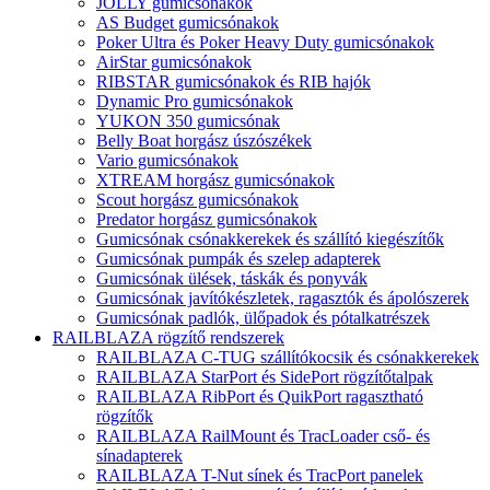
JOLLY gumicsónakok
AS Budget gumicsónakok
Poker Ultra és Poker Heavy Duty gumicsónakok
AirStar gumicsónakok
RIBSTAR gumicsónakok és RIB hajók
Dynamic Pro gumicsónakok
YUKON 350 gumicsónak
Belly Boat horgász úszószékek
Vario gumicsónakok
XTREAM horgász gumicsónakok
Scout horgász gumicsónakok
Predator horgász gumicsónakok
Gumicsónak csónakkerekek és szállító kiegészítők
Gumicsónak pumpák és szelep adapterek
Gumicsónak ülések, táskák és ponyvák
Gumicsónak javítókészletek, ragasztók és ápolószerek
Gumicsónak padlók, ülőpadok és pótalkatrészek
RAILBLAZA rögzítő rendszerek
RAILBLAZA C-TUG szállítókocsik és csónakkerekek
RAILBLAZA StarPort és SidePort rögzítőtalpak
RAILBLAZA RibPort és QuikPort ragasztható
rögzítők
RAILBLAZA RailMount és TracLoader cső- és
sínadapterek
RAILBLAZA T-Nut sínek és TracPort panelek