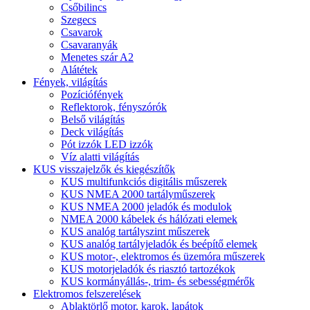
Csőbilincs
Szegecs
Csavarok
Csavaranyák
Menetes szár A2
Alátétek
Fények, világítás
Pozíciófények
Reflektorok, fényszórók
Belső világítás
Deck világítás
Pót izzók LED izzók
Víz alatti világítás
KUS visszajelzők és kiegészítők
KUS multifunkciós digitális műszerek
KUS NMEA 2000 tartályműszerek
KUS NMEA 2000 jeladók és modulok
NMEA 2000 kábelek és hálózati elemek
KUS analóg tartályszint műszerek
KUS analóg tartályjeladók és beépítő elemek
KUS motor-, elektromos és üzemóra műszerek
KUS motorjeladók és riasztó tartozékok
KUS kormányállás-, trim- és sebességmérők
Elektromos felszerelések
Ablaktörlő motor, karok, lapátok