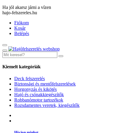
Ha jól akarsz járni a vízen
hajo-felszereles.hu
Fiókom
Kosár
Belépés
Kiemelt kategóriák
Deck felszerelés
Biztonsági és mentőfelszerelések
Horgonyzás és kikötés
Hajó és csónakkiegészítők
Robbanómotor tartozékok
Rozsdamentes veretek, kiegészítők
Hívjon minket