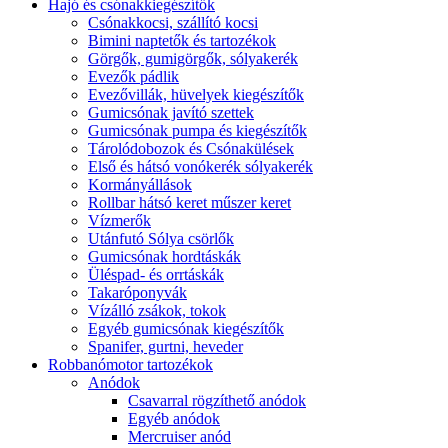
Hajó és csónakkiegészítők
Csónakkocsi, szállító kocsi
Bimini naptetők és tartozékok
Görgők, gumigörgők, sólyakerék
Evezők pádlik
Evezővillák, hüvelyek kiegészítők
Gumicsónak javító szettek
Gumicsónak pumpa és kiegészítők
Tárolódobozok és Csónakülések
Első és hátsó vonókerék sólyakerék
Kormányállások
Rollbar hátsó keret műszer keret
Vízmerők
Utánfutó Sólya csörlők
Gumicsónak hordtáskák
Üléspad- és orrtáskák
Takaróponyvák
Vízálló zsákok, tokok
Egyéb gumicsónak kiegészítők
Spanifer, gurtni, heveder
Robbanómotor tartozékok
Anódok
Csavarral rögzíthető anódok
Egyéb anódok
Mercruiser anód