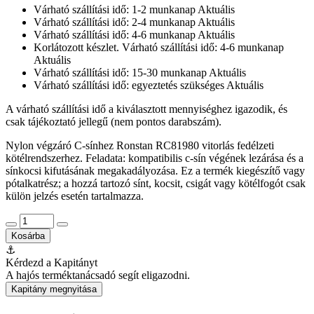
Várható szállítási idő: 1-2 munkanap
Aktuális
Várható szállítási idő: 2-4 munkanap
Aktuális
Várható szállítási idő: 4-6 munkanap
Aktuális
Korlátozott készlet. Várható szállítási idő: 4-6 munkanap
Aktuális
Várható szállítási idő: 15-30 munkanap
Aktuális
Várható szállítási idő: egyeztetés szükséges
Aktuális
A várható szállítási idő a kiválasztott mennyiséghez igazodik, és
csak tájékoztató jellegű (nem pontos darabszám).
Nylon végzáró C-sínhez Ronstan RC81980 vitorlás fedélzeti
kötélrendszerhez. Feladata: kompatibilis c-sín végének lezárása és a
sínkocsi kifutásának megakadályozása. Ez a termék kiegészítő vagy
pótalkatrész; a hozzá tartozó sínt, kocsit, csigát vagy kötélfogót csak
külön jelzés esetén tartalmazza.
Kosárba
⚓
Kérdezd a Kapitányt
A hajós terméktanácsadó segít eligazodni.
Kapitány megnyitása