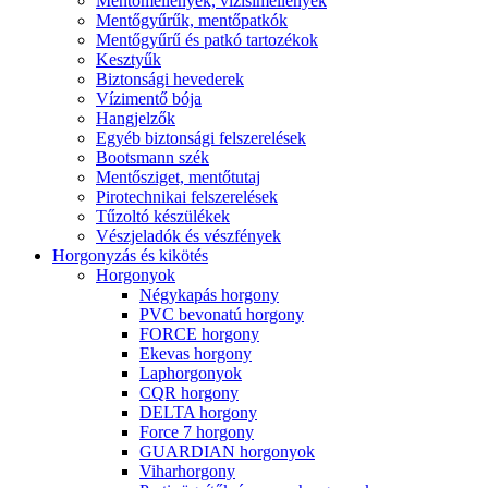
Mentőmellények, vízisímellények
Mentőgyűrűk, mentőpatkók
Mentőgyűrű és patkó tartozékok
Kesztyűk
Biztonsági hevederek
Vízimentő bója
Hangjelzők
Egyéb biztonsági felszerelések
Bootsmann szék
Mentősziget, mentőtutaj
Pirotechnikai felszerelések
Tűzoltó készülékek
Vészjeladók és vészfények
Horgonyzás és kikötés
Horgonyok
Négykapás horgony
PVC bevonatú horgony
FORCE horgony
Ekevas horgony
Laphorgonyok
CQR horgony
DELTA horgony
Force 7 horgony
GUARDIAN horgonyok
Viharhorgony