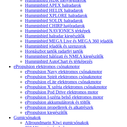
Humminbird HDR mélységmérők
Humminbird APEX halradarok
Humminbird HELIX halradarok
Humminbird XPLORE halradarok
Humminbird SOLIX halradarok
Humminbird CHIRP hajóradarok
Humminbird NAVIONICS térképek
Humminbird halradar kiegészítők
Humminbird MEGA Live és MEGA 360 jeladók
Humminbird jeladók és szenzorok
Horgászbot tartók radarfej tartók
Humminbird hálózati és NMEA kiegészítők
Humminbird AutoChart és térképezés
ePropulsion elektromos csónakmotor
ePropulsion Navy elektromos csónakmotor
ePropulsion Spirit elektromos csónakmotor
ePropulsion eLite elektromos csónakmotor
ePropulsion X széria elektromos csónakmotor
ePropulsion Pod Drive elektromos motor
ePropulsion I-széria belső elektromos motor
ePropulsion akkumulátorok és töltők
ePropulsion propellerek és alkatrészek
ePropulsion kiegészítők
Gumicsónakok
Allroundmarin Kiwi gumicsónakok