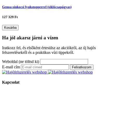
Genoa-sínkocsi lyukstopperrel (siklócsapágyas)
127 329 Ft
Kosárba
Ha jól akarsz járni a vízen
Iratkozz fel, és elsőként értesülsz az akciókról, az új hajós
felszerelésekről és a praktikus vízi tippekről.
Weboldal (ne töltsd ki)
E-mail cím
Feliratkozom
Kapcsolat