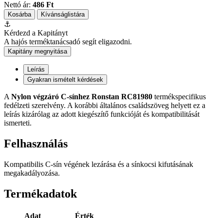
Nettó ár:
486 Ft
Kosárba
Kívánságlistára
⚓
Kérdezd a Kapitányt
A hajós terméktanácsadó segít eligazodni.
Kapitány megnyitása
Leírás
Gyakran ismételt kérdések
A
Nylon végzáró C-sínhez Ronstan RC81980
termékspecifikus
fedélzeti szerelvény. A korábbi általános családszöveg helyett ez a
leírás kizárólag az adott kiegészítő funkcióját és kompatibilitását
ismerteti.
Felhasználás
Kompatibilis C-sín végének lezárása és a sínkocsi kifutásának
megakadályozása.
Termékadatok
Adat
Érték