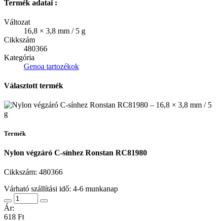
Termék adatai :
Változat
16,8 × 3,8 mm / 5 g
Cikkszám
480366
Kategória
Genoa tartozékok
Választott termék
Termék
Nylon végzáró C-sínhez Ronstan RC81980
Cikkszám:
480366
Várható szállítási idő: 4-6 munkanap
Ár:
618 Ft