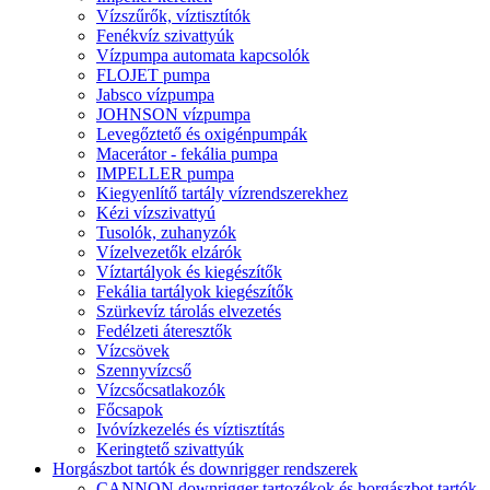
Vízszűrők, víztisztítók
Fenékvíz szivattyúk
Vízpumpa automata kapcsolók
FLOJET pumpa
Jabsco vízpumpa
JOHNSON vízpumpa
Levegőztető és oxigénpumpák
Macerátor - fekália pumpa
IMPELLER pumpa
Kiegyenlítő tartály vízrendszerekhez
Kézi vízszivattyú
Tusolók, zuhanyzók
Vízelvezetők elzárók
Víztartályok és kiegészítők
Fekália tartályok kiegészítők
Szürkevíz tárolás elvezetés
Fedélzeti áteresztők
Vízcsövek
Szennyvízcső
Vízcsőcsatlakozók
Főcsapok
Ivóvízkezelés és víztisztítás
Keringtető szivattyúk
Horgászbot tartók és downrigger rendszerek
CANNON downrigger tartozékok és horgászbot tartók