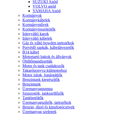
SUZUKI Anód
VOLVO anód
YAMAHA Anód
Kormányok
Kormánykábelek
Kormányművek
Kormányösszekötők
Irányváltó karok
Irányváltó kábelek
Gáz és váltó bowden tartozékok
Porvédő sapkák, kábelátvezetők
B14 kábel
Motortartó bakok és állványok
Öblítőmandzsetták
Motor és tank csatlakozók
Takaróponyva külmotorhoz
Motor zárak, lopásgátlók
Benzintank kiegészítők
Benzintank
Üzemanyagpumpa
Szuszogók, tankszellőzők
Tankbetöltők
Üzemanyagszűrők, tartozékok
Benzin, dízel és kipufogócsövek
Üzemanyag szelepek