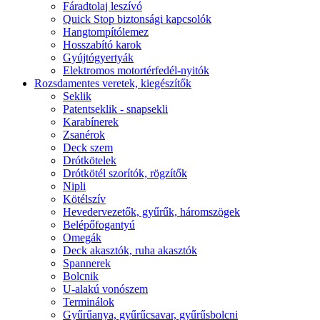
Fáradtolaj leszívó
Quick Stop biztonsági kapcsolók
Hangtompítólemez
Hosszabító karok
Gyújtógyertyák
Elektromos motortérfedél-nyitók
Rozsdamentes veretek, kiegészítők
Seklik
Patentseklik - snapsekli
Karabínerek
Zsanérok
Deck szem
Drótkötelek
Drótkötél szorítók, rögzítők
Nipli
Kötélszív
Hevedervezetők, gyűrűk, háromszögek
Belépőfogantyú
Omegák
Deck akasztók, ruha akasztók
Spannerek
Bolcnik
U-alakú vonószem
Terminálok
Gyűrűanya, gyűrűcsavar, gyűrűsbolcni