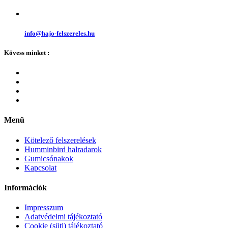
info@hajo-felszereles.hu
Kövess minket :
Menü
Kötelező felszerelések
Humminbird halradarok
Gumicsónakok
Kapcsolat
Információk
Impresszum
Adatvédelmi tájékoztató
Cookie (süti) tájékoztató