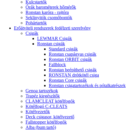
Kulcstartók
Órák barométerek hőmérők
Ronstan karóra - rajtóra
Seklinyitók csomóbontók
Pohártartók
Erőátviteli rendszerek fedélzeti szerelvény
Csigák
LEWMAR Csigák
Ronstan csigák
Standard csigák
Ronstan csapágyas csigák
Ronstan ORBIT csigák
Fallblock
Ronstan beépíthető csigák
RONSTAN drótkötél csiga
Ronstan Core csigák
Ronstan csigatartozékok és pótalkatrészek
Genoa tartozékok
Trapéz kiegészítők
CLAMCLEAT kötélfogók
Kötélfogó C-CLEATS
Kötélvezetők
Deck csigasor, kötélvezető
Fallstopper kötélfogók
Alba (bum tartó)