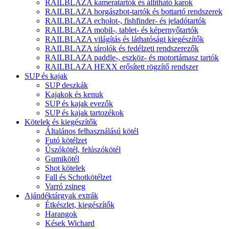
RAILBLAZA kameratartók és állítható karok
RAILBLAZA horgászbot-tartók és bottartó rendszerek
RAILBLAZA echolot-, fishfinder- és jeladótartók
RAILBLAZA mobil-, tablet- és képernyőtartók
RAILBLAZA világítás és láthatósági kiegészítők
RAILBLAZA tárolók és fedélzeti rendszerezők
RAILBLAZA paddle-, eszköz- és motortámasz tartók
RAILBLAZA HEXX erősített rögzítő rendszer
SUP és kajak
SUP deszkák
Kajakok és kenuk
SUP és kajak evezők
SUP és kajak tartozékok
Kötelek és kiegészítők
Általános felhasználású kötél
Futó kötélzet
Úszókötél, felúszókötél
Gumikötél
Shot kötelek
Fall és Schotkötélzet
Varró zsineg
Ajándéktárgyak extrák
Étkészlet, kiegészítők
Harangok
Kések Wichard