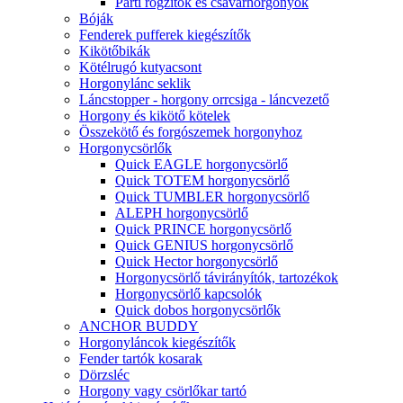
Parti rögzítők és csavarhorgonyok
Bóják
Fenderek pufferek kiegészítők
Kikötőbikák
Kötélrugó kutyacsont
Horgonylánc seklik
Láncstopper - horgony orrcsiga - láncvezető
Horgony és kikötő kötelek
Összekötő és forgószemek horgonyhoz
Horgonycsörlők
Quick EAGLE horgonycsörlő
Quick TOTEM horgonycsörlő
Quick TUMBLER horgonycsörlő
ALEPH horgonycsörlő
Quick PRINCE horgonycsörlő
Quick GENIUS horgonycsörlő
Quick Hector horgonycsörlő
Horgonycsörlő távirányítók, tartozékok
Horgonycsörlő kapcsolók
Quick dobos horgonycsörlők
ANCHOR BUDDY
Horgonyláncok kiegészítők
Fender tartók kosarak
Dörzsléc
Horgony vagy csörlőkar tartó