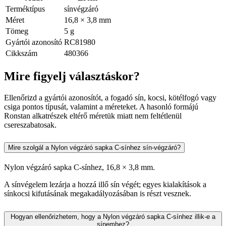
Terméktípus
sínvégzáró
Méret
16,8 × 3,8 mm
Tömeg
5 g
Gyártói azonosító
RC81980
Cikkszám
480366
Mire figyelj választáskor?
Ellenőrizd a gyártói azonosítót, a fogadó sín, kocsi, kötélfogó vagy
csiga pontos típusát, valamint a méreteket. A hasonló formájú
Ronstan alkatrészek eltérő méretük miatt nem feltétlenül
csereszabatosak.
Mire szolgál a Nylon végzáró sapka C-sínhez sín-végzáró?
Nylon végzáró sapka C-sínhez, 16,8 × 3,8 mm.
A sínvégelem lezárja a hozzá illő sín végét; egyes kialakítások a
sínkocsi kifutásának megakadályozásában is részt vesznek.
Hogyan ellenőrizhetem, hogy a Nylon végzáró sapka C-sínhez illik-e a
sínemhez?