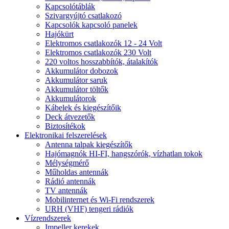
Kapcsolótáblák
Szivargyújtó csatlakozó
Kapcsolók kapcsoló panelek
Hajókürt
Elektromos csatlakozók 12 - 24 Volt
Elektromos csatlakozók 230 Volt
220 voltos hosszabbítók, átalakítók
Akkumulátor dobozok
Akkumulátor saruk
Akkumulátor töltők
Akkumulátorok
Kábelek és kiegészítőik
Deck átvezetők
Biztosítékok
Elektronikai felszerelések
Antenna talpak kiegészítők
Hajómagnók HI-FI, hangszórók, vízhatlan tokok
Mélységmérő
Műholdas antennák
Rádió antennák
TV antennák
Mobilinternet és Wi-Fi rendszerek
URH (VHF) tengeri rádiók
Vízrendszerek
Impeller kerekek