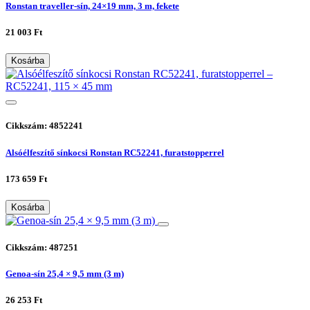
Ronstan traveller-sín, 24×19 mm, 3 m, fekete
21 003 Ft
Kosárba
Cikkszám: 4852241
Alsóélfeszítő sínkocsi Ronstan RC52241, furatstopperrel
173 659 Ft
Kosárba
Cikkszám: 487251
Genoa-sín 25,4 × 9,5 mm (3 m)
26 253 Ft