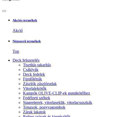
Akciós termékek
Akció
Népszerű termékek
Top
Deck felszerelés
Tisztítás takarítás
Csáklyák
Deck fedelek
Fürdőlétrák
Zászlók zászlórudak
Vitorlalekötők
Kampók OLIVE-CLIP-ek gumikötélhez
Fedélzeti székek
Stagreiterek, vitorlaseklik, vitorlacsuszkák
Tenaxok, ponyvagombok
Zárak lakatok
Reling csövek és kiegészítők