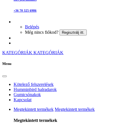
+36 70 325 6986
Belépés
Még nincs fiókod?
Regisztrálj itt.
KATEGÓRIÁK
KATEGÓRIÁK
Menu
Kötelező felszerelések
Humminbird halradarok
Gumicsónakok
Kapcsolat
Megtekintett termékek
Megtekintett termékek
Megtekintett termékek