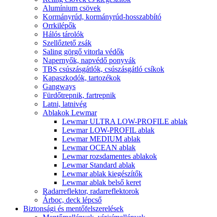
Alumínium csövek
Kormányrúd, kormányrúd-hosszabbító
Orrkilépők
Hálós tárolók
Szellőztető zsák
Saling görgő vitorla védők
Napernyők, napvédő ponyvák
TBS csúszásgátlók, csúszásgátló csíkok
Kapaszkodók, tartozékok
Gangways
Fürdőtrepnik, fartrepnik
Latni, latnivég
Ablakok Lewmar
Lewmar ULTRA LOW-PROFILE ablak
Lewmar LOW-PROFIL ablak
Lewmar MEDIUM ablak
Lewmar OCEAN ablak
Lewmar rozsdamentes ablakok
Lewmar Standard ablak
Lewmar ablak kiegészítők
Lewmar ablak belső keret
Radarreflektor, radarreflektorok
Árboc, deck lépcső
Biztonsági és mentőfelszerelések