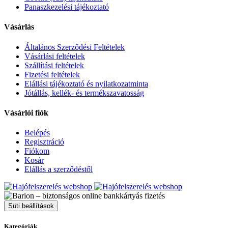
Panaszkezelési tájékoztató
Vásárlás
Általános Szerződési Feltételek
Vásárlási feltételek
Szállítási feltételek
Fizetési feltételek
Elállási tájékoztató és nyilatkozatminta
Jótállás, kellék- és termékszavatosság
Vásárlói fiók
Belépés
Regisztráció
Fiókom
Kosár
Elállás a szerződéstől
Süti beállítások
Kategóriák