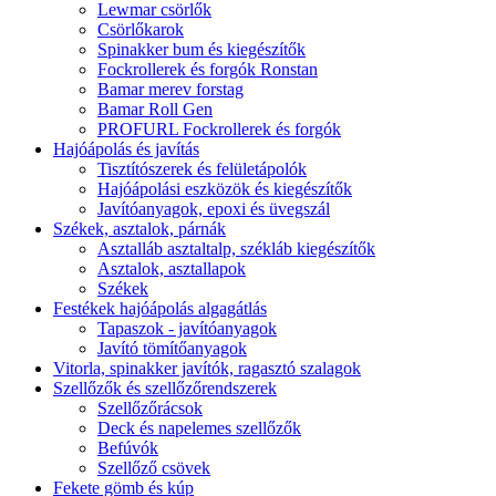
Lewmar csörlők
Csörlőkarok
Spinakker bum és kiegészítők
Fockrollerek és forgók Ronstan
Bamar merev forstag
Bamar Roll Gen
PROFURL Fockrollerek és forgók
Hajóápolás és javítás
Tisztítószerek és felületápolók
Hajóápolási eszközök és kiegészítők
Javítóanyagok, epoxi és üvegszál
Székek, asztalok, párnák
Asztalláb asztaltalp, székláb kiegészítők
Asztalok, asztallapok
Székek
Festékek hajóápolás algagátlás
Tapaszok - javítóanyagok
Javító tömítőanyagok
Vitorla, spinakker javítók, ragasztó szalagok
Szellőzők és szellőzőrendszerek
Szellőzőrácsok
Deck és napelemes szellőzők
Befúvók
Szellőző csövek
Fekete gömb és kúp