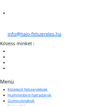
info@hajo-felszereles.hu
Kövess minket :
Menü
Kötelező felszerelések
Humminbird halradarok
Gumicsónakok