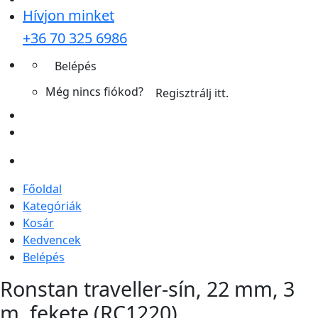
Hívjon minket
+36 70 325 6986
Belépés
Még nincs fiókod?
Regisztrálj itt.
Főoldal
Kategóriák
Kosár
Kedvencek
Belépés
Ronstan traveller-sín, 22 mm, 3
m, fekete (RC1220)