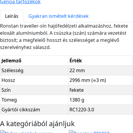
Genoa tartozékok
Leírás
Gyakran ismételt kérdések
Ronstan traveller-sín hajófedélzeti alkalmazáshoz, fekete
eloxált alumíniumból. A csúszka (szán) számára vezetést
biztosít; a megfelelő hosszt és szélességet a meglévő
szerelvényhez válaszd.
Jellemző
Érték
Szélesség
22 mm
Hossz
2996 mm (≈3 m)
Szín
fekete
Tömeg
1380 g
Gyártói cikkszám
RC1220-3.0
A kategóriából ajánljuk