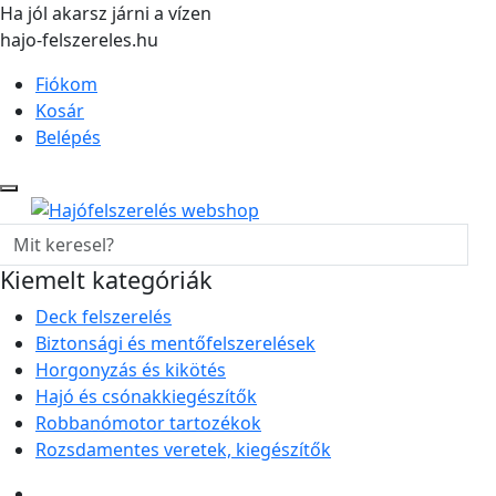
Ha jól akarsz járni a vízen
hajo-felszereles.hu
Fiókom
Kosár
Belépés
Kiemelt kategóriák
Deck felszerelés
Biztonsági és mentőfelszerelések
Horgonyzás és kikötés
Hajó és csónakkiegészítők
Robbanómotor tartozékok
Rozsdamentes veretek, kiegészítők