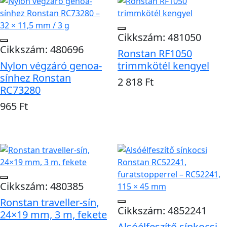
Cikkszám: 481050
Cikkszám: 480696
Ronstan RF1050
Nylon végzáró genoa-
trimmkötél kengyel
sínhez Ronstan
2 818 Ft
RC73280
Kosárba
965 Ft
Kosárba
Cikkszám: 480385
Ronstan traveller-sín,
Cikkszám: 4852241
24×19 mm, 3 m, fekete
Alsóélfeszítő sínkocsi