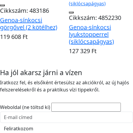
Cikkszám: 483186
Cikkszám: 4852230
Genoa-sínkocsi
görgővel (2 kötélhez)
Genoa-sínkocsi
lyukstopperrel
119 608 Ft
(siklócsapágyas)
Kosárba
127 329 Ft
Kosárba
Ha jól akarsz járni a vízen
Iratkozz fel, és elsőként értesülsz az akciókról, az új hajós
felszerelésekről és a praktikus vízi tippekről.
Weboldal (ne töltsd ki)
E-mail cím
Feliratkozom