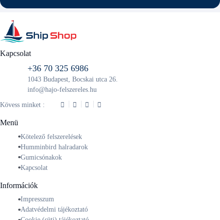
Kapcsolat
+36 70 325 6986
1043 Budapest, Bocskai utca 26.
info@hajo-felszereles.hu
Kövess minket :
Menü
Kötelező felszerelések
Humminbird halradarok
Gumicsónakok
Kapcsolat
Információk
Impresszum
Adatvédelmi tájékoztató
Cookie (süti) tájékoztató