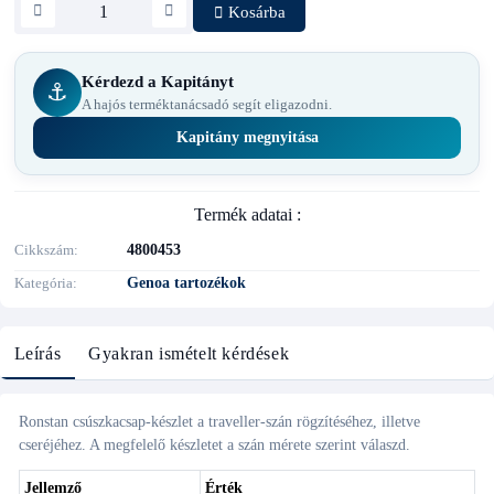
Kosárba
Kérdezd a Kapitányt
⚓
A hajós terméktanácsadó segít eligazodni.
Kapitány megnyitása
Termék adatai :
Cikkszám
4800453
Kategória
Genoa tartozékok
Leírás
Gyakran ismételt kérdések
Ronstan csúszkacsap-készlet a traveller-szán rögzítéséhez, illetve
cseréjéhez. A megfelelő készletet a szán mérete szerint válaszd.
Jellemző
Érték