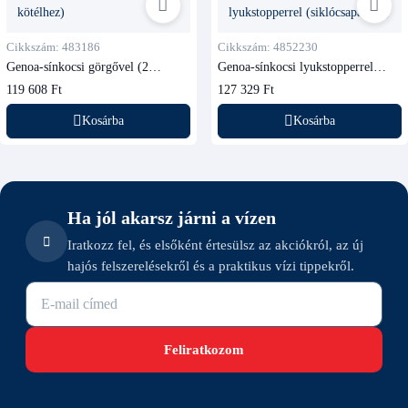
Cikkszám: 483186
Cikkszám: 4852230
Genoa-sínkocsi görgővel (2
Genoa-sínkocsi lyukstopperrel
kötélhez)
(siklócsapágyas)
119 608 Ft
127 329 Ft
Kosárba
Kosárba
Ha jól akarsz járni a vízen
Iratkozz fel, és elsőként értesülsz az akciókról, az új
hajós felszerelésekről és a praktikus vízi tippekről.
E-mail cím
Feliratkozom