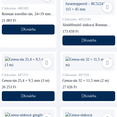
Cikkszám: 480385
Ronstan traveller-sín, 24×19 mm,
3 m, fekete
Cikkszám: 4852241
21 003 Ft
Alsóélfeszítő sínkocsi Ronstan
RC52241, furatstopperrel
Kosárba
173 659 Ft
Kosárba
Cikkszám: 487251
Cikkszám: 487320
Genoa-sín 25,4 × 9,5 mm (3 m)
Genoa-sín 32 × 11,5 mm (2 m)
26 253 Ft
27 026 Ft
Kosárba
Kosárba