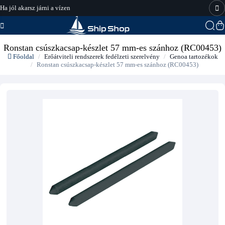
Ha jól akarsz járni a vízen
hajo-felszereles.hu
Ronstan csúszkacsap-készlet 57 mm-es szánhoz (RC00453)
Főoldal
Erőátviteli rendszerek fedélzeti szerelvény
Genoa tartozékok
Ronstan csúszkacsap-készlet 57 mm-es szánhoz (RC00453)