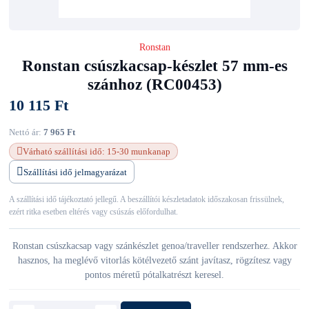
Ronstan
Ronstan csúszkacsap-készlet 57 mm-es
szánhoz (RC00453)
10 115 Ft
Nettó ár:
7 965 Ft
Várható szállítási idő: 15-30 munkanap
Szállítási idő jelmagyarázat
A szállítási idő tájékoztató jellegű. A beszállítói készletadatok időszakosan frissülnek,
ezért ritka esetben eltérés vagy csúszás előfordulhat.
Ronstan csúszkacsap vagy szánkészlet genoa/traveller rendszerhez. Akkor
hasznos, ha meglévő vitorlás kötélvezető szánt javítasz, rögzítesz vagy
pontos méretű pótalkatrészt keresel.