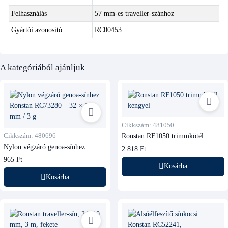
Felhasználás
57 mm-es traveller-szánhoz
Gyártói azonosító
RC00453
A kategóriából ajánljuk
Cikkszám: 481050
Cikkszám: 480696
Ronstan RF1050 trimmkötél
kengyel
Nylon végzáró genoa-sínhez
2 818 Ft
Ronstan RC73280
965 Ft
Kosárba
Kosárba