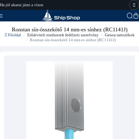
Ha jól akarsz járni a vízen
hajo-felszereles.hu
Ronstan sín-összekötő 14 mm-es sínhez (RC1141J)
Főoldal
Erőátviteli rendszerek fedélzeti szerelvény
Genoa tartozékok
Ronstan sín-összekötő 14 mm-es sínhez (RC1141J)