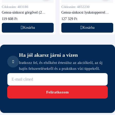
Cikkszám: 483186
Cikkszám: 4852230
Genoa-sínkocsi görgővel (2
Genoa-sínkocsi lyukstopperrel
kötélhez)
(siklócsapágyas)
119 608 Ft
127 329 Ft
Kosárba
Kosárba
Ha jól akarsz járni a vízen
Iratkozz fel, és elsőként értesülsz az akciókról, az új
hajós felszerelésekről és a praktikus vízi tippekről.
E-mail cím
Feliratkozom