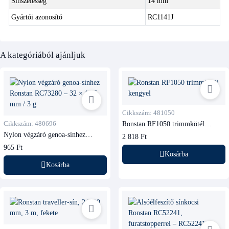
Sínszélesség
14 mm
Gyártói azonosító
RC1141J
A kategóriából ajánljuk
Cikkszám: 481050
Cikkszám: 480696
Ronstan RF1050 trimmkötél
kengyel
Nylon végzáró genoa-sínhez
2 818 Ft
Ronstan RC73280
965 Ft
Kosárba
Kosárba