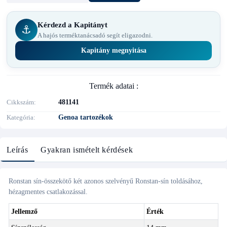
Kérdezd a Kapitányt
⚓
A hajós terméktanácsadó segít eligazodni.
Kapitány megnyitása
Termék adatai :
Cikkszám
481141
Kategória
Genoa tartozékok
Leírás
Gyakran ismételt kérdések
Ronstan sín-összekötő két azonos szelvényű Ronstan-sín toldásához,
hézagmentes csatlakozással.
Jellemző
Érték