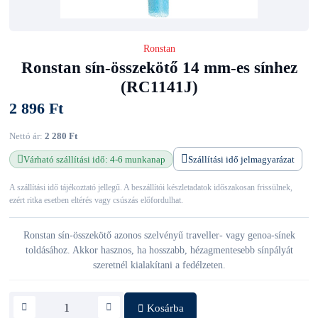
Ronstan
Ronstan sín-összekötő 14 mm-es sínhez
(RC1141J)
2 896 Ft
Nettó ár:
2 280 Ft
Várható szállítási idő: 4-6 munkanap
Szállítási idő jelmagyarázat
A szállítási idő tájékoztató jellegű. A beszállítói készletadatok időszakosan frissülnek,
ezért ritka esetben eltérés vagy csúszás előfordulhat.
Ronstan sín-összekötő azonos szelvényű traveller- vagy genoa-sínek
toldásához. Akkor hasznos, ha hosszabb, hézagmentesebb sínpályát
szeretnél kialakítani a fedélzeten.
Kosárba