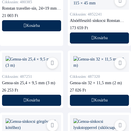
Cikkszám: 480385
Ronstan traveller-sín, 24×19 mm,
3 m, fekete
Cikkszám: 4852241
21 003 Ft
Alsóélfeszítő sínkocsi Ronstan
RC52241, furatstopperrel
Kosárba
173 659 Ft
Kosárba
Cikkszám: 487251
Cikkszám: 487320
Genoa-sín 25,4 × 9,5 mm (3 m)
Genoa-sín 32 × 11,5 mm (2 m)
26 253 Ft
27 026 Ft
Kosárba
Kosárba