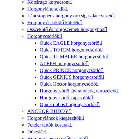
Kötélrugó kutyacsont
Horgonylánc seklik
Láncstopper - horgony orrcsiga - láncvezető
Horgony és kikötő kötelek
Összekötő és forgószemek horgonyhoz
Horgonycsörlők
Quick EAGLE horgonycsörlő
Quick TOTEM horgonycsörlő
Quick TUMBLER horgonycsörlő
ALEPH horgonycsörlő
Quick PRINCE horgonycsörlő
Quick GENIUS horgonycsörlő
Quick Hector horgonycsörlő
Horgonycsörlő távirányítók, tartozékok
Horgonycsörlő kapcsolók
Quick dobos horgonycsörlők
ANCHOR BUDDY
Horgonyláncok kiegészítők
Fender tartók kosarak
Dörzsléc
Horgony vagy csörlőkar tartó