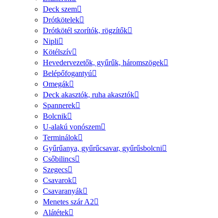
Deck szem
Drótkötelek
Drótkötél szorítók, rögzítők
Nipli
Kötélszív
Hevedervezetők, gyűrűk, háromszögek
Belépőfogantyú
Omegák
Deck akasztók, ruha akasztók
Spannerek
Bolcnik
U-alakú vonószem
Terminálok
Gyűrűanya, gyűrűcsavar, gyűrűsbolcni
Csőbilincs
Szegecs
Csavarok
Csavaranyák
Menetes szár A2
Alátétek