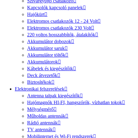
Szivargyújtó csatlakozó
Kapcsolók kapcsoló panelek
Hajókürt
Elektromos csatlakozók 12 - 24 Volt
Elektromos csatlakozók 230 Volt
220 voltos hosszabbítók, átalakítók
Akkumulátor dobozok
Akkumulátor saruk
Akkumulátor töltők
Akkumulátorok
Kábelek és kiegészítőik
Deck átvezetők
Biztosítékok
Elektronikai felszerelések
Antenna talpak kiegészítők
Hajómagnók HI-FI, hangszórók, vízhatlan tokok
Mélységmérő
Műholdas antennák
Rádió antennák
TV antennák
Mobilinternet és Wi-Fi rendszerek