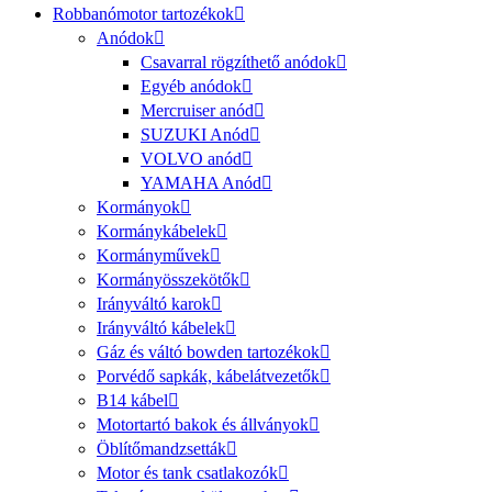
Robbanómotor tartozékok
Anódok
Csavarral rögzíthető anódok
Egyéb anódok
Mercruiser anód
SUZUKI Anód
VOLVO anód
YAMAHA Anód
Kormányok
Kormánykábelek
Kormányművek
Kormányösszekötők
Irányváltó karok
Irányváltó kábelek
Gáz és váltó bowden tartozékok
Porvédő sapkák, kábelátvezetők
B14 kábel
Motortartó bakok és állványok
Öblítőmandzsetták
Motor és tank csatlakozók