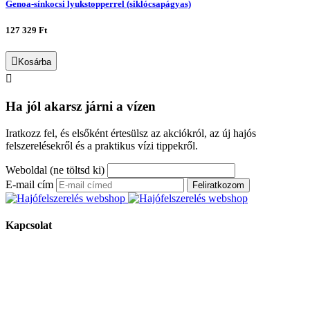
Genoa-sínkocsi lyukstopperrel (siklócsapágyas)
127 329 Ft
Kosárba
Ha jól akarsz járni a vízen
Iratkozz fel, és elsőként értesülsz az akciókról, az új hajós
felszerelésekről és a praktikus vízi tippekről.
Weboldal (ne töltsd ki)
E-mail cím
Feliratkozom
Kapcsolat