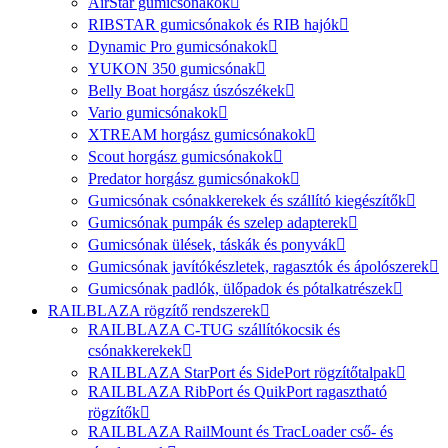
AirStar gumicsónakok
RIBSTAR gumicsónakok és RIB hajók
Dynamic Pro gumicsónakok
YUKON 350 gumicsónak
Belly Boat horgász úszószékek
Vario gumicsónakok
XTREAM horgász gumicsónakok
Scout horgász gumicsónakok
Predator horgász gumicsónakok
Gumicsónak csónakkerekek és szállító kiegészítők
Gumicsónak pumpák és szelep adapterek
Gumicsónak ülések, táskák és ponyvák
Gumicsónak javítókészletek, ragasztók és ápolószerek
Gumicsónak padlók, ülőpadok és pótalkatrészek
RAILBLAZA rögzítő rendszerek
RAILBLAZA C-TUG szállítókocsik és
csónakkerekek
RAILBLAZA StarPort és SidePort rögzítőtalpak
RAILBLAZA RibPort és QuikPort ragasztható
rögzítők
RAILBLAZA RailMount és TracLoader cső- és