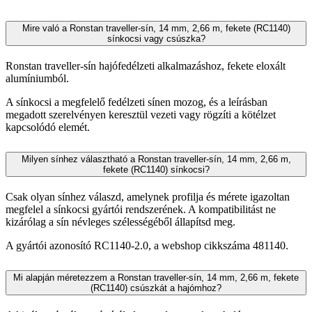
Mire való a Ronstan traveller-sín, 14 mm, 2,66 m, fekete (RC1140)
sínkocsi vagy csúszka?
Ronstan traveller-sín hajófedélzeti alkalmazáshoz, fekete eloxált
alumíniumból.
A sínkocsi a megfelelő fedélzeti sínen mozog, és a leírásban
megadott szerelvényen keresztül vezeti vagy rögzíti a kötélzet
kapcsolódó elemét.
Milyen sínhez választható a Ronstan traveller-sín, 14 mm, 2,66 m,
fekete (RC1140) sínkocsi?
Csak olyan sínhez válaszd, amelynek profilja és mérete igazoltan
megfelel a sínkocsi gyártói rendszerének. A kompatibilitást ne
kizárólag a sín névleges szélességéből állapítsd meg.
A gyártói azonosító RC1140-2.0, a webshop cikkszáma 481140.
Mi alapján méretezzem a Ronstan traveller-sín, 14 mm, 2,66 m, fekete
(RC1140) csúszkát a hajómhoz?