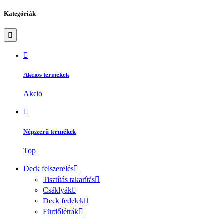
Kategóriák
Akciós termékek
Akció
Népszerű termékek
Top
Deck felszerelés
Tisztítás takarítás
Csáklyák
Deck fedelek
Fürdőlétrák