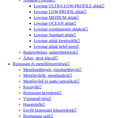
Ablakok Lewmar
Lewmar ULTRA LOW-PROFILE ablak
Lewmar LOW-PROFIL ablak
Lewmar MEDIUM ablak
Lewmar OCEAN ablak
Lewmar rozsdamentes ablakok
Lewmar Standard ablak
Lewmar ablak kiegészítők
Lewmar ablak belső keret
Radarreflektor, radarreflektorok
Árboc, deck lépcső
Biztonsági és mentőfelszerelések
Mentőmellények, vízisímellények
Mentőgyűrűk, mentőpatkók
Mentőgyűrű és patkó tartozékok
Kesztyűk
Biztonsági hevederek
Vízimentő bója
Hangjelzők
Egyéb biztonsági felszerelések
Bootsmann szék