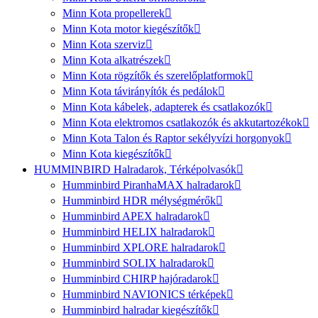
Minn Kota propellerek
Minn Kota motor kiegészítők
Minn Kota szerviz
Minn Kota alkatrészek
Minn Kota rögzítők és szerelőplatformok
Minn Kota távirányítók és pedálok
Minn Kota kábelek, adapterek és csatlakozók
Minn Kota elektromos csatlakozók és akkutartozékok
Minn Kota Talon és Raptor sekélyvízi horgonyok
Minn Kota kiegészítők
HUMMINBIRD Halradarok, Térképolvasók
Humminbird PiranhaMAX halradarok
Humminbird HDR mélységmérők
Humminbird APEX halradarok
Humminbird HELIX halradarok
Humminbird XPLORE halradarok
Humminbird SOLIX halradarok
Humminbird CHIRP hajóradarok
Humminbird NAVIONICS térképek
Humminbird halradar kiegészítők