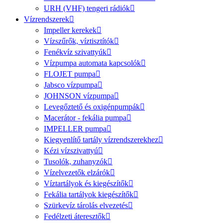
URH (VHF) tengeri rádiók
Vízrendszerek
Impeller kerekek
Vízszűrők, víztisztítók
Fenékvíz szivattyúk
Vízpumpa automata kapcsolók
FLOJET pumpa
Jabsco vízpumpa
JOHNSON vízpumpa
Levegőztető és oxigénpumpák
Macerátor - fekália pumpa
IMPELLER pumpa
Kiegyenlítő tartály vízrendszerekhez
Kézi vízszivattyú
Tusolók, zuhanyzók
Vízelvezetők elzárók
Víztartályok és kiegészítők
Fekália tartályok kiegészítők
Szürkevíz tárolás elvezetés
Fedélzeti áteresztők