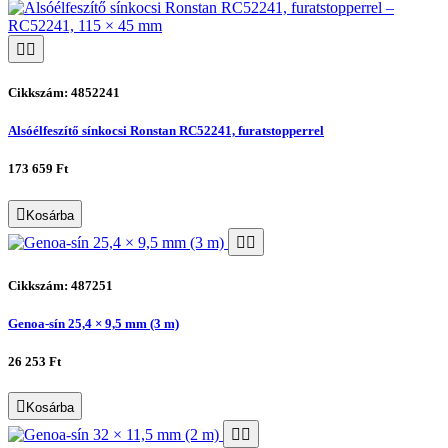
Cikkszám: 4852241
Alsóélfeszítő sínkocsi Ronstan RC52241, furatstopperrel
173 659 Ft
Kosárba
Cikkszám: 487251
Genoa-sín 25,4 × 9,5 mm (3 m)
26 253 Ft
Kosárba