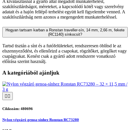
A kiválasztásnál a gyártó által megadott munkaterhelést,
szakítószilárdságot, méreteket, a kapcsolódó kötél vagy szerelvény
adatait és a hajón fellépő terhelést együtt kell figyelembe venned. A
szakítószilárdság nem azonos a megengedett munkaterheléssel.
Hogyan tartsam karban a Ronstan traveller-sín, 14 mm, 2,66 m, fekete
(RC1140) sínkocsit?
Tartsd tisztán a sínt és a futófelületeket, rendszeresen öblítsd le az
elszennyeződést, és ellenőrizd a csapokat, rögzítőket, görgőket vagy
csapágyakat. Kenést csak a gyártó adott rendszerre vonatkozó
előírása szerint használj.
A kategóriából ajánljuk
Cikkszám: 480696
Nylon végzáró genoa-sínhez Ronstan RC73280