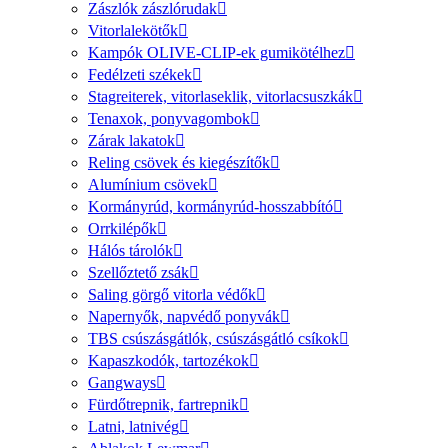
Zászlók zászlórudak
Vitorlalekötők
Kampók OLIVE-CLIP-ek gumikötélhez
Fedélzeti székek
Stagreiterek, vitorlaseklik, vitorlacsuszkák
Tenaxok, ponyvagombok
Zárak lakatok
Reling csövek és kiegészítők
Alumínium csövek
Kormányrúd, kormányrúd-hosszabbító
Orrkilépők
Hálós tárolók
Szellőztető zsák
Saling görgő vitorla védők
Napernyők, napvédő ponyvák
TBS csúszásgátlók, csúszásgátló csíkok
Kapaszkodók, tartozékok
Gangways
Fürdőtrepnik, fartrepnik
Latni, latnivég