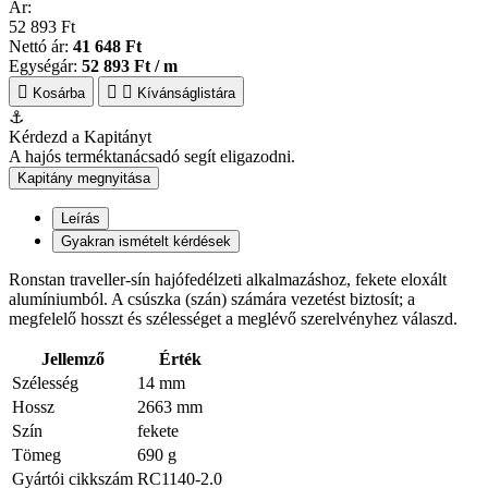
Ár:
52 893 Ft
Nettó ár:
41 648 Ft
Egységár:
52 893 Ft / m
Kosárba
Kívánságlistára
⚓
Kérdezd a Kapitányt
A hajós terméktanácsadó segít eligazodni.
Kapitány megnyitása
Leírás
Gyakran ismételt kérdések
Ronstan traveller-sín hajófedélzeti alkalmazáshoz, fekete eloxált
alumíniumból. A csúszka (szán) számára vezetést biztosít; a
megfelelő hosszt és szélességet a meglévő szerelvényhez válaszd.
Jellemző
Érték
Szélesség
14 mm
Hossz
2663 mm
Szín
fekete
Tömeg
690 g
Gyártói cikkszám
RC1140-2.0