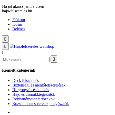
Ha jól akarsz járni a vízen
hajo-felszereles.hu
Fiókom
Kosár
Belépés
Kiemelt kategóriák
Deck felszerelés
Biztonsági és mentőfelszerelések
Horgonyzás és kikötés
Hajó és csónakkiegészítők
Robbanómotor tartozékok
Rozsdamentes veretek, kiegészítők