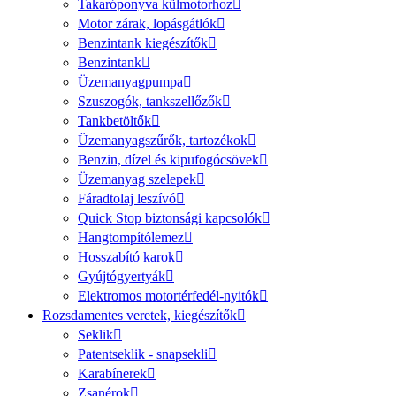
Takaróponyva külmotorhoz
Motor zárak, lopásgátlók
Benzintank kiegészítők
Benzintank
Üzemanyagpumpa
Szuszogók, tankszellőzők
Tankbetöltők
Üzemanyagszűrők, tartozékok
Benzin, dízel és kipufogócsövek
Üzemanyag szelepek
Fáradtolaj leszívó
Quick Stop biztonsági kapcsolók
Hangtompítólemez
Hosszabító karok
Gyújtógyertyák
Elektromos motortérfedél-nyitók
Rozsdamentes veretek, kiegészítők
Seklik
Patentseklik - snapsekli
Karabínerek
Zsanérok