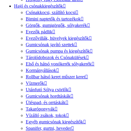
Hajó és csónakkiegészítők
Csónakkocsi, szállító kocsi
Bimini naptetők és tartozékok
Görgők, gumigörgők, sólyakerék
Evezők pádlik
Evezővillák, hüvelyek kiegészítők
Gumicsónak javító szettek
Gumicsónak pumpa és kiegészítők
Tárolódobozok és Csónakülések
Első és hátsó vonókerék sólyakerék
Kormányállások
Rollbar hátsó keret műszer keret
Vízmerők
Utánfutó Sólya csörlők
Gumicsónak hordtáskák
Üléspad- és orrtáskák
Takaróponyvák
Vízálló zsákok, tokok
Egyéb gumicsónak kiegészítők
Spanifer, gurtni, heveder