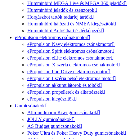
Humminbird MEGA Live és MEGA 360 jeladók
Humminbird jeladók és szenzorok
Horgászbot tartók radarfej tartók
Humminbird hálózati és NMEA kiegészítők
Humminbird AutoChart és térképezés
ePropulsion elektromos csónakmotor
ePropulsion Navy elektromos csónakmotor
ePropulsion Spirit elektromos csónakmotor
ePropulsion eLite elektromos csónakmotor
ePropulsion X széria elektromos csónakmotor
ePropulsion Pod Drive elektromos motor
ePropulsion I-széria belső elektromos motor
ePropulsion akkumulátorok és töltők
ePropulsion propellerek és alkatrészek
ePropulsion kiegészítők
Gumicsónakok
Allroundmarin Kiwi gumicsónakok
JOLLY gumicsónakok
AS Budget gumicsónakok
Poker Ultra és Poker Heavy Duty gumicsónakok