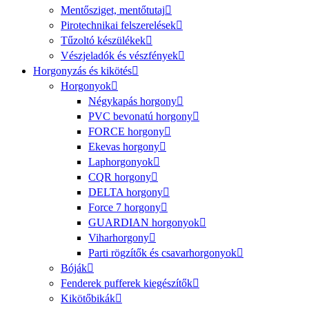
Mentősziget, mentőtutaj
Pirotechnikai felszerelések
Tűzoltó készülékek
Vészjeladók és vészfények
Horgonyzás és kikötés
Horgonyok
Négykapás horgony
PVC bevonatú horgony
FORCE horgony
Ekevas horgony
Laphorgonyok
CQR horgony
DELTA horgony
Force 7 horgony
GUARDIAN horgonyok
Viharhorgony
Parti rögzítők és csavarhorgonyok
Bóják
Fenderek pufferek kiegészítők
Kikötőbikák