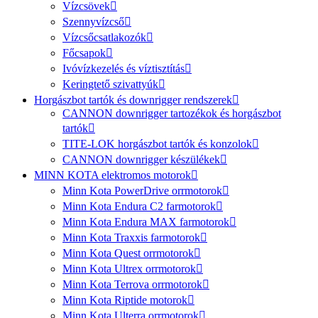
Vízcsövek
Szennyvízcső
Vízcsőcsatlakozók
Főcsapok
Ivóvízkezelés és víztisztítás
Keringtető szivattyúk
Horgászbot tartók és downrigger rendszerek
CANNON downrigger tartozékok és horgászbot
tartók
TITE-LOK horgászbot tartók és konzolok
CANNON downrigger készülékek
MINN KOTA elektromos motorok
Minn Kota PowerDrive orrmotorok
Minn Kota Endura C2 farmotorok
Minn Kota Endura MAX farmotorok
Minn Kota Traxxis farmotorok
Minn Kota Quest orrmotorok
Minn Kota Ultrex orrmotorok
Minn Kota Terrova orrmotorok
Minn Kota Riptide motorok
Minn Kota Ulterra orrmotorok