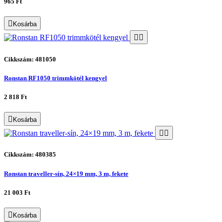
965 Ft
Kosárba
Cikkszám: 481050
Ronstan RF1050 trimmkötél kengyel
2 818 Ft
Kosárba
Cikkszám: 480385
Ronstan traveller-sín, 24×19 mm, 3 m, fekete
21 003 Ft
Kosárba