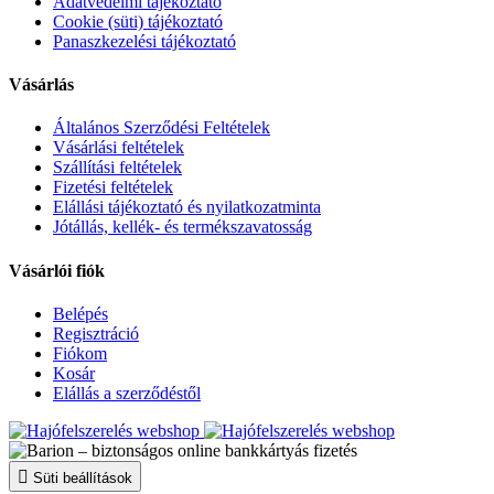
Adatvédelmi tájékoztató
Cookie (süti) tájékoztató
Panaszkezelési tájékoztató
Vásárlás
Általános Szerződési Feltételek
Vásárlási feltételek
Szállítási feltételek
Fizetési feltételek
Elállási tájékoztató és nyilatkozatminta
Jótállás, kellék- és termékszavatosság
Vásárlói fiók
Belépés
Regisztráció
Fiókom
Kosár
Elállás a szerződéstől
Süti beállítások