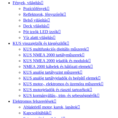
Fények, világítás
Pozíciófények
Reflektorok, fényszórók
Belső világítás
Deck világítás
Pót izzók LED izzók
Víz alatti világítás
KUS visszajelzők és kiegészítők
KUS multifunkciós digitális műszerek
KUS NMEA 2000 tartályműszerek
KUS NMEA 2000 jeladók és modulok
NMEA 2000 kábelek és hálózati elemek
KUS analóg tartályszint műszerek
KUS analóg tartályjeladók és beépítő elemek
KUS motor-, elektromos és üzemóra műszerek
KUS motorjeladók és riasztó tartozékok
KUS kormányállás-, trim- és sebességmérők
Elektromos felszerelések
Ablaktörlő motor, karok, lapátok
Kapcsolótáblák