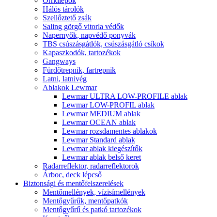
Orrkilépők
Hálós tárolók
Szellőztető zsák
Saling görgő vitorla védők
Napernyők, napvédő ponyvák
TBS csúszásgátlók, csúszásgátló csíkok
Kapaszkodók, tartozékok
Gangways
Fürdőtrepnik, fartrepnik
Latni, latnivég
Ablakok Lewmar
Lewmar ULTRA LOW-PROFILE ablak
Lewmar LOW-PROFIL ablak
Lewmar MEDIUM ablak
Lewmar OCEAN ablak
Lewmar rozsdamentes ablakok
Lewmar Standard ablak
Lewmar ablak kiegészítők
Lewmar ablak belső keret
Radarreflektor, radarreflektorok
Árboc, deck lépcső
Biztonsági és mentőfelszerelések
Mentőmellények, vízisímellények
Mentőgyűrűk, mentőpatkók
Mentőgyűrű és patkó tartozékok