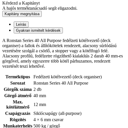
Kérdezd a Kapitányt
A hajós terméktanácsadó segít eligazodni.
Kapitány megnyitása
Leírás
Gyakran ismételt kérdések
A Ronstan Series 40 All Purpose fedélzeti kötélvezető (deck
organiser) a fallok és állítókötelek rendezett, alacsony súrlódású
vezetésére szolgál a csörlő, a stopper vagy a kötélfogó felé.
Alacsony profilú, fedélzetre rögzíthető kialakítás 2 darab 40 mm-es
görgővel, amely egyszerre több kötél párhuzamos, rendezett
vezetését teszi lehetővé.
Terméktípus
Fedélzeti kötélvezető (deck organiser)
Sorozat
Ronstan Series 40 All Purpose
Görgők száma
2 db
Görgő átmérő
40 mm
Max.
12 mm
kötélátmérő
Csapágyazás
Siklócsapágy (all-purpose)
Rögzítés
4 × 6 mm csavar
Munkaterhelés
500 kg / görgő