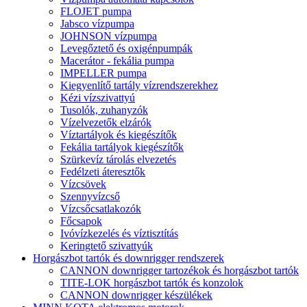
FLOJET pumpa
Jabsco vízpumpa
JOHNSON vízpumpa
Levegőztető és oxigénpumpák
Macerátor - fekália pumpa
IMPELLER pumpa
Kiegyenlítő tartály vízrendszerekhez
Kézi vízszivattyú
Tusolók, zuhanyzók
Vízelvezetők elzárók
Víztartályok és kiegészítők
Fekália tartályok kiegészítők
Szürkevíz tárolás elvezetés
Fedélzeti áteresztők
Vízcsövek
Szennyvízcső
Vízcsőcsatlakozók
Főcsapok
Ivóvízkezelés és víztisztítás
Keringtető szivattyúk
Horgászbot tartók és downrigger rendszerek
CANNON downrigger tartozékok és horgászbot tartók
TITE-LOK horgászbot tartók és konzolok
CANNON downrigger készülékek