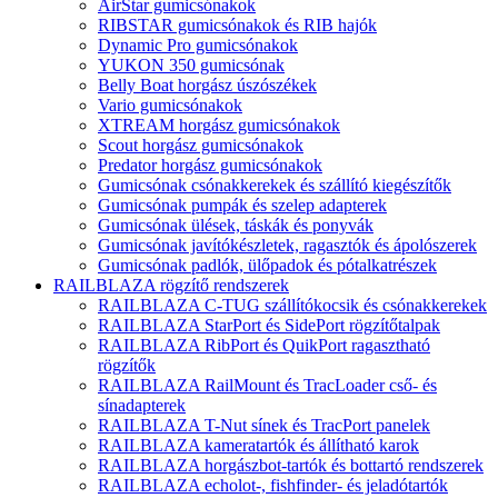
AirStar gumicsónakok
RIBSTAR gumicsónakok és RIB hajók
Dynamic Pro gumicsónakok
YUKON 350 gumicsónak
Belly Boat horgász úszószékek
Vario gumicsónakok
XTREAM horgász gumicsónakok
Scout horgász gumicsónakok
Predator horgász gumicsónakok
Gumicsónak csónakkerekek és szállító kiegészítők
Gumicsónak pumpák és szelep adapterek
Gumicsónak ülések, táskák és ponyvák
Gumicsónak javítókészletek, ragasztók és ápolószerek
Gumicsónak padlók, ülőpadok és pótalkatrészek
RAILBLAZA rögzítő rendszerek
RAILBLAZA C-TUG szállítókocsik és csónakkerekek
RAILBLAZA StarPort és SidePort rögzítőtalpak
RAILBLAZA RibPort és QuikPort ragasztható
rögzítők
RAILBLAZA RailMount és TracLoader cső- és
sínadapterek
RAILBLAZA T-Nut sínek és TracPort panelek
RAILBLAZA kameratartók és állítható karok
RAILBLAZA horgászbot-tartók és bottartó rendszerek
RAILBLAZA echolot-, fishfinder- és jeladótartók