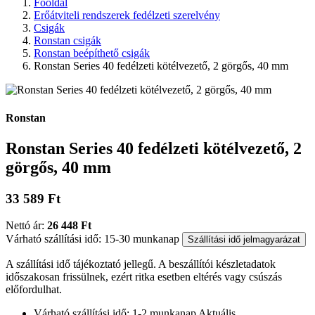
Főoldal
Erőátviteli rendszerek fedélzeti szerelvény
Csigák
Ronstan csigák
Ronstan beépíthető csigák
Ronstan Series 40 fedélzeti kötélvezető, 2 görgős, 40 mm
Ronstan
Ronstan Series 40 fedélzeti kötélvezető, 2
görgős, 40 mm
33 589 Ft
Nettó ár:
26 448 Ft
Várható szállítási idő: 15-30 munkanap
Szállítási idő jelmagyarázat
A szállítási idő tájékoztató jellegű. A beszállítói készletadatok
időszakosan frissülnek, ezért ritka esetben eltérés vagy csúszás
előfordulhat.
Várható szállítási idő: 1-2 munkanap
Aktuális