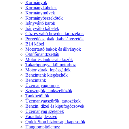
Kormányok
Kormánykábelek
Kormányművek
Kormányösszekötők
Irányváltó karok
Irányváltó kábelek
Gáz és váltó bowden tartozékok
Porvédő sapkák, kábelátvezetők
B14 kábel
Motortartó bakok és állványok
Öblítőmandzsetták
Motor és tank csatlakozók
Takaróponyva külmotorhoz
Motor zárak, lopásgátlók
Benzintank kiegészítők
Benzintank
Üzemanyagpumpa
Szuszogók, tankszellőzők
Tankbetöltők
Üzemanyagszűrők, tartozékok
Benzin, dízel és kipufogócsövek
Üzemanyag szelepek
Fáradtolaj leszívó
Quick Stop biztonsági kapcsolók
Hangtompítólemez