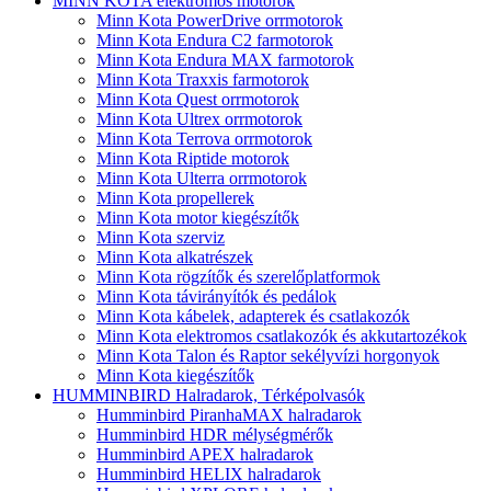
MINN KOTA elektromos motorok
Minn Kota PowerDrive orrmotorok
Minn Kota Endura C2 farmotorok
Minn Kota Endura MAX farmotorok
Minn Kota Traxxis farmotorok
Minn Kota Quest orrmotorok
Minn Kota Ultrex orrmotorok
Minn Kota Terrova orrmotorok
Minn Kota Riptide motorok
Minn Kota Ulterra orrmotorok
Minn Kota propellerek
Minn Kota motor kiegészítők
Minn Kota szerviz
Minn Kota alkatrészek
Minn Kota rögzítők és szerelőplatformok
Minn Kota távirányítók és pedálok
Minn Kota kábelek, adapterek és csatlakozók
Minn Kota elektromos csatlakozók és akkutartozékok
Minn Kota Talon és Raptor sekélyvízi horgonyok
Minn Kota kiegészítők
HUMMINBIRD Halradarok, Térképolvasók
Humminbird PiranhaMAX halradarok
Humminbird HDR mélységmérők
Humminbird APEX halradarok
Humminbird HELIX halradarok