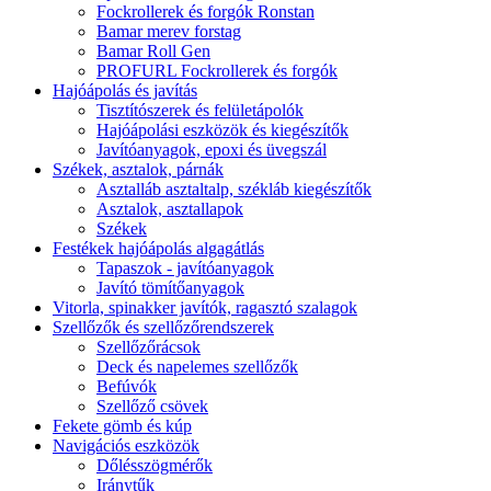
Fockrollerek és forgók Ronstan
Bamar merev forstag
Bamar Roll Gen
PROFURL Fockrollerek és forgók
Hajóápolás és javítás
Tisztítószerek és felületápolók
Hajóápolási eszközök és kiegészítők
Javítóanyagok, epoxi és üvegszál
Székek, asztalok, párnák
Asztalláb asztaltalp, székláb kiegészítők
Asztalok, asztallapok
Székek
Festékek hajóápolás algagátlás
Tapaszok - javítóanyagok
Javító tömítőanyagok
Vitorla, spinakker javítók, ragasztó szalagok
Szellőzők és szellőzőrendszerek
Szellőzőrácsok
Deck és napelemes szellőzők
Befúvók
Szellőző csövek
Fekete gömb és kúp
Navigációs eszközök
Dőlésszögmérők
Iránytűk