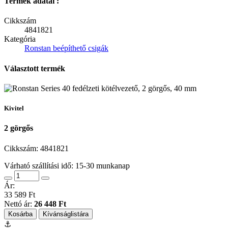
Termék adatai :
Cikkszám
4841821
Kategória
Ronstan beépíthető csigák
Választott termék
Kivitel
2 görgős
Cikkszám:
4841821
Várható szállítási idő: 15-30 munkanap
Ár:
33 589 Ft
Nettó ár:
26 448 Ft
Kosárba
Kívánságlistára
⚓