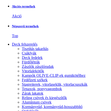
Akciós termékek
Akció
Népszerű termékek
Top
Deck felszerelés
Tisztítás takarítás
Csáklyák
Deck fedelek
Fürdőlétrák
Zászlók zászlórudak
Vitorlalekötők
Kampók OLIVE-CLIP-ek gumikötélhez
Fedélzeti székek
Stagreiterek, vitorlaseklik, vitorlacsuszkák
Tenaxok, ponyvagombok
Zárak lakatok
Reling csövek és kiegészítők
Alumínium csövek
Kormányrúd, kormányrúd-hosszabbító