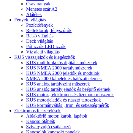
Csavaranyák
Menetes szár A2
Alátétek
Fények, világítás
Pozíciófények
Reflektorok, fényszórók
Belső világítás
Deck világítás
Pót izzók LED izzók
Víz alatti világítás
KUS visszajelzők és kiegészítők
KUS multifunkciós digitális műszerek
KUS NMEA 2000 tartályműszerek
KUS NMEA 2000 jeladók és modulok
NMEA 2000 kábelek és hálózati elemek
KUS analóg tartályszint műszerek
KUS analóg tartályjeladók és beépítő elemek
KUS motor-, elektromos és üzemóra műszerek
KUS motorjeladók és riasztó tartozékok
KUS kormányállás-, trim- és sebességmérők
Elektromos felszerelések
Ablaktörlő motor, karok, lapátok
Kapcsolótáblák
Szivargyújtó csatlakozó
Kapcsolók kapcsoló panelek