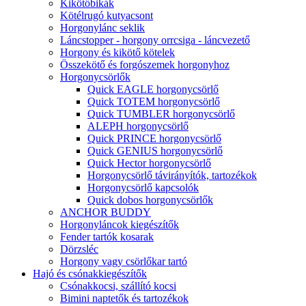
Kikötőbikák
Kötélrugó kutyacsont
Horgonylánc seklik
Láncstopper - horgony orrcsiga - láncvezető
Horgony és kikötő kötelek
Összekötő és forgószemek horgonyhoz
Horgonycsörlők
Quick EAGLE horgonycsörlő
Quick TOTEM horgonycsörlő
Quick TUMBLER horgonycsörlő
ALEPH horgonycsörlő
Quick PRINCE horgonycsörlő
Quick GENIUS horgonycsörlő
Quick Hector horgonycsörlő
Horgonycsörlő távirányítók, tartozékok
Horgonycsörlő kapcsolók
Quick dobos horgonycsörlők
ANCHOR BUDDY
Horgonyláncok kiegészítők
Fender tartók kosarak
Dörzsléc
Horgony vagy csörlőkar tartó
Hajó és csónakkiegészítők
Csónakkocsi, szállító kocsi
Bimini naptetők és tartozékok