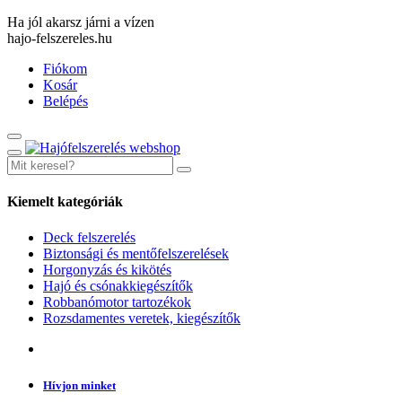
Ha jól akarsz járni a vízen
hajo-felszereles.hu
Fiókom
Kosár
Belépés
Kiemelt kategóriák
Deck felszerelés
Biztonsági és mentőfelszerelések
Horgonyzás és kikötés
Hajó és csónakkiegészítők
Robbanómotor tartozékok
Rozsdamentes veretek, kiegészítők
Hívjon minket