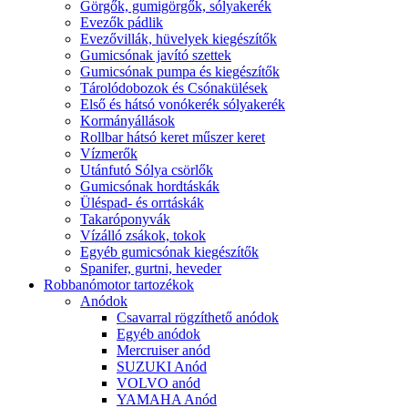
Görgők, gumigörgők, sólyakerék
Evezők pádlik
Evezővillák, hüvelyek kiegészítők
Gumicsónak javító szettek
Gumicsónak pumpa és kiegészítők
Tárolódobozok és Csónakülések
Első és hátsó vonókerék sólyakerék
Kormányállások
Rollbar hátsó keret műszer keret
Vízmerők
Utánfutó Sólya csörlők
Gumicsónak hordtáskák
Üléspad- és orrtáskák
Takaróponyvák
Vízálló zsákok, tokok
Egyéb gumicsónak kiegészítők
Spanifer, gurtni, heveder
Robbanómotor tartozékok
Anódok
Csavarral rögzíthető anódok
Egyéb anódok
Mercruiser anód
SUZUKI Anód
VOLVO anód
YAMAHA Anód