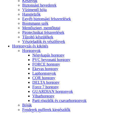
Kesztyűk
Biztonsági hevederek
Vízimentő bója
Hangjelzők
Egyéb biztonsági felszerelések
Bootsmann szék
Mentősziget, mentőtutaj
Pirotechnikai felszerelések
Tűzoltó készülékek
Vészjeladók és vészfények
Horgonyzás és kikötés
Horgonyok
Négykapás horgony
PVC bevonatú horgony
FORCE horgony
Ekevas horgony
Laphorgonyok
CQR horgony
DELTA horgony
Force 7 horgony
GUARDIAN horgonyok
Viharhorgony
Parti rögzítők és csavarhorgonyok
Bóják
Fenderek pufferek kiegészítők