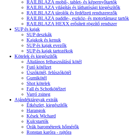
RAILBLAZA mobil-, tablet- és képernyőtartók
RAILBLAZA világítás és láthatósági kiegészítők
RAILBLAZA tárolók és fedélzeti rendszerezők
RAILBLAZA paddle-, eszköz- és motortámasz tartók
RAILBLAZA HEXX erősített rögzítő rendszer
SUP és kajak
SUP deszkák
Kajakok és kenuk
SUP és kajak evezők
SUP és kajak tartozékok
Kötelek és kiegészítők
Általános felhasználású kötél
Futó kötélzet
Úszókötél, felúszókötél
Gumikötél
Shot kötelek
Fall és Schotkötélzet
Varró zsineg
Ajándéktárgyak extrák
Étkészlet, kiegészítők
Harangok
Kések Wichard
Kulcstartók
Órák barométerek hőmérők
Ronstan karóra - rajtóra