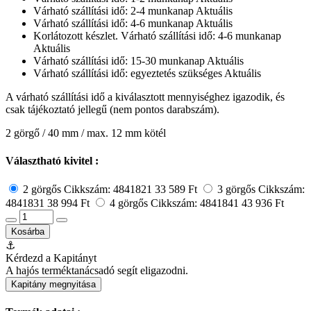
Várható szállítási idő: 2-4 munkanap
Aktuális
Várható szállítási idő: 4-6 munkanap
Aktuális
Korlátozott készlet. Várható szállítási idő: 4-6 munkanap
Aktuális
Várható szállítási idő: 15-30 munkanap
Aktuális
Várható szállítási idő: egyeztetés szükséges
Aktuális
A várható szállítási idő a kiválasztott mennyiséghez igazodik, és
csak tájékoztató jellegű (nem pontos darabszám).
2 görgő / 40 mm / max. 12 mm kötél
Választható kivitel :
2 görgős
Cikkszám: 4841821
33 589 Ft
3 görgős
Cikkszám:
4841831
38 994 Ft
4 görgős
Cikkszám: 4841841
43 936 Ft
Kosárba
⚓
Kérdezd a Kapitányt
A hajós terméktanácsadó segít eligazodni.
Kapitány megnyitása