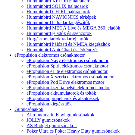
Humminbird XPLORE halradarok
Humminbird SOLIX halradarok
Humminbird CHIRP hajóradarok
Humminbird NAVIONICS térképek
Humminbird halradar kiegészítők
Humminbird MEGA Live és MEGA 360 jeladók
Humminbird jeladók és szenzorok
Horgászbot tartók radarfej tartók
Humminbird hálózati és NMEA kiegészítők
Humminbird AutoChart és térképezés
ePropulsion elektromos csónakmotor
ePropulsion Navy elektromos csónakmotor
ePropulsion Spirit elektromos csónakmotor
ePropulsion eLite elektromos csónakmotor
ePropulsion X széria elektromos csónakmotor
ePropulsion Pod Drive elektromos motor
ePropulsion I-széria belső elektromos motor
ePropulsion akkumulátorok és töltők
ePropulsion propellerek és alkatrészek
ePropulsion kiegészítők
Gumicsónakok
Allroundmarin Kiwi gumicsónakok
JOLLY gumicsónakok
AS Budget gumicsónakok
Poker Ultra és Poker Heavy Duty gumicsónakok