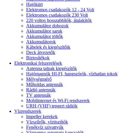
Hajókürt
Elektromos csatlakozók 12 - 24 Volt
Elektromos csatlakozók 230 Volt
220 voltos hosszabbítók, átalakítók
Akkumulátor dobozok
Akkumulátor saruk
Akkumulátor töltők
Akkumulátorok
Kábelek és kiegészítőik
Deck átvezetők
Biztosítékok
Elektronikai felszerelések
Antenna talpak kiegészítők
Hajómagnók HI-FI, hangszórók, vízhatlan tokok
Mélységmérő
Műholdas antennák
Rádió antennák
TV antennák
Mobilinternet és Wi-Fi rendszerek
URH (VHF) tengeri rádiók
Vízrendszerek
Impeller kerekek
Vízszűrők, víztisztítók
Fenékvíz szivattyúk
Vízpumpa automata kapcsolók