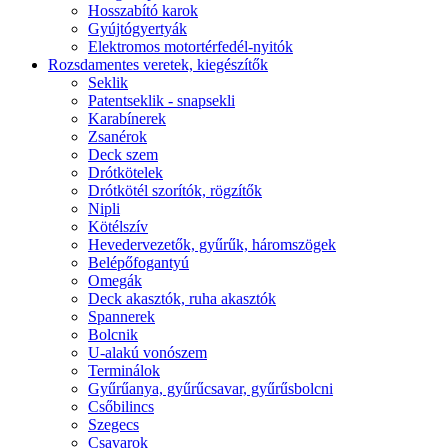
Hosszabító karok
Gyújtógyertyák
Elektromos motortérfedél-nyitók
Rozsdamentes veretek, kiegészítők
Seklik
Patentseklik - snapsekli
Karabínerek
Zsanérok
Deck szem
Drótkötelek
Drótkötél szorítók, rögzítők
Nipli
Kötélszív
Hevedervezetők, gyűrűk, háromszögek
Belépőfogantyú
Omegák
Deck akasztók, ruha akasztók
Spannerek
Bolcnik
U-alakú vonószem
Terminálok
Gyűrűanya, gyűrűcsavar, gyűrűsbolcni
Csőbilincs
Szegecs
Csavarok