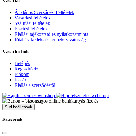
Vásárlás
Általános Szerződési Feltételek
Vásárlási feltételek
Szállítási feltételek
Fizetési feltételek
Elállási tájékoztató és nyilatkozatminta
Jótállás, kellék- és termékszavatosság
Vásárlói fiók
Belépés
Regisztráció
Fiókom
Kosár
Elállás a szerződéstől
Süti beállítások
Kategóriák