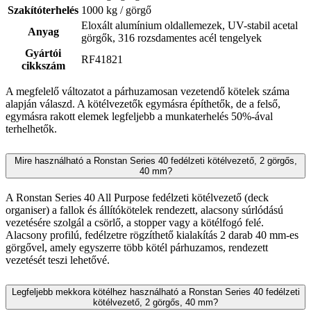
Szakítóterhelés
1000 kg / görgő
Eloxált alumínium oldallemezek, UV-stabil acetal
Anyag
görgők, 316 rozsdamentes acél tengelyek
Gyártói
RF41821
cikkszám
A megfelelő változatot a párhuzamosan vezetendő kötelek száma
alapján válaszd. A kötélvezetők egymásra építhetők, de a felső,
egymásra rakott elemek legfeljebb a munkaterhelés 50%-ával
terhelhetők.
Mire használható a Ronstan Series 40 fedélzeti kötélvezető, 2 görgős,
40 mm?
A Ronstan Series 40 All Purpose fedélzeti kötélvezető (deck
organiser) a fallok és állítókötelek rendezett, alacsony súrlódású
vezetésére szolgál a csörlő, a stopper vagy a kötélfogó felé.
Alacsony profilú, fedélzetre rögzíthető kialakítás 2 darab 40 mm-es
görgővel, amely egyszerre több kötél párhuzamos, rendezett
vezetését teszi lehetővé.
Legfeljebb mekkora kötélhez használható a Ronstan Series 40 fedélzeti
kötélvezető, 2 görgős, 40 mm?