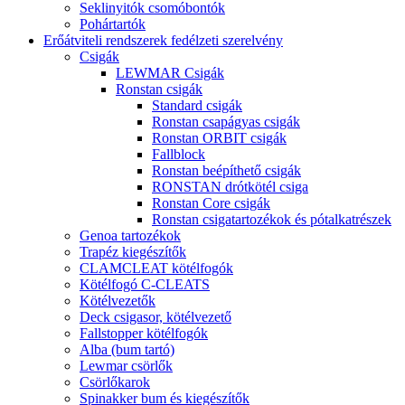
Seklinyitók csomóbontók
Pohártartók
Erőátviteli rendszerek fedélzeti szerelvény
Csigák
LEWMAR Csigák
Ronstan csigák
Standard csigák
Ronstan csapágyas csigák
Ronstan ORBIT csigák
Fallblock
Ronstan beépíthető csigák
RONSTAN drótkötél csiga
Ronstan Core csigák
Ronstan csigatartozékok és pótalkatrészek
Genoa tartozékok
Trapéz kiegészítők
CLAMCLEAT kötélfogók
Kötélfogó C-CLEATS
Kötélvezetők
Deck csigasor, kötélvezető
Fallstopper kötélfogók
Alba (bum tartó)
Lewmar csörlők
Csörlőkarok
Spinakker bum és kiegészítők