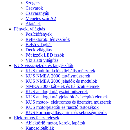
Szegecs
Csavarok
Csavaranyák
Menetes szár A2
Alátétek
Fények, világítás
Pozíciófények
Reflektorok, fényszórók
Belső világítás
Deck világítás
Pót izzók LED izzók
Víz alatti világítás
KUS visszajelzők és kiegészítők
KUS multifunkciós digitális műszerek
KUS NMEA 2000 tartályműszerek
KUS NMEA 2000 jeladók és modulok
NMEA 2000 kábelek és hálózati elemek
KUS analóg tartályszint műszerek
KUS analóg tartályjeladók és beépítő elemek
KUS motor-, elektromos és üzemóra műszerek
KUS motorjeladók és riasztó tartozékok
KUS kormányállás-, trim- és sebességmérők
Elektromos felszerelések
Ablaktörlő motor, karok, lapátok
Kapcsolótáblák