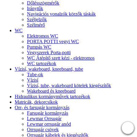
Dőlésszögmérők
Iránytűk
Navigációs vonalzók körzők táskák
Széljelzők
Szélmérő
WC
Elektromos WC
PORTA POTTI vegyi WC
Pumpás WC
Vegyszerek Porta-potti
WC Átépítő szett kézi - elektromos
WC tartozékok
Vízisí, wakeboard, kneeboard, tube
Tube-ok
Vízisí
Vízisí, tube, wakeboard kötelek kiegészítők
Wakeboard és kneeboard
Hidraulikus kormányművek tartozékok
Matricák, dekorcsíkok
Orr- és farsugár kormányzás
Farsugár kormányzás
Lewmar Orrsugár
Lewmar orrsugár anód
Orrsugár csövek
Orrsugár kábelek és kiegészítők