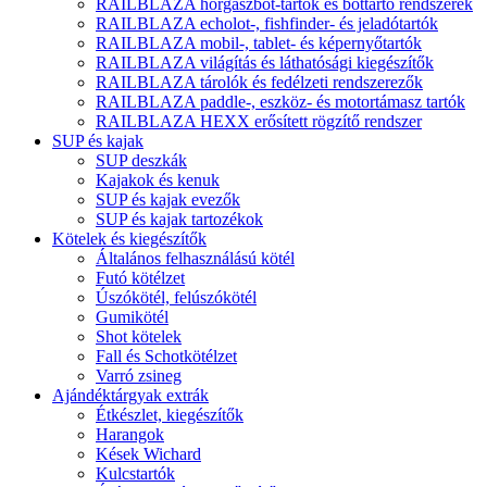
RAILBLAZA horgászbot-tartók és bottartó rendszerek
RAILBLAZA echolot-, fishfinder- és jeladótartók
RAILBLAZA mobil-, tablet- és képernyőtartók
RAILBLAZA világítás és láthatósági kiegészítők
RAILBLAZA tárolók és fedélzeti rendszerezők
RAILBLAZA paddle-, eszköz- és motortámasz tartók
RAILBLAZA HEXX erősített rögzítő rendszer
SUP és kajak
SUP deszkák
Kajakok és kenuk
SUP és kajak evezők
SUP és kajak tartozékok
Kötelek és kiegészítők
Általános felhasználású kötél
Futó kötélzet
Úszókötél, felúszókötél
Gumikötél
Shot kötelek
Fall és Schotkötélzet
Varró zsineg
Ajándéktárgyak extrák
Étkészlet, kiegészítők
Harangok
Kések Wichard
Kulcstartók