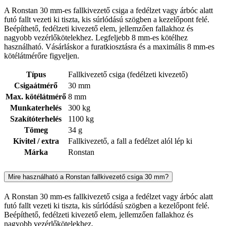
A Ronstan 30 mm-es fallkivezető csiga a fedélzet vagy árbóc alatt
futó fallt vezeti ki tiszta, kis súrlódású szögben a kezelőpont felé.
Beépíthető, fedélzeti kivezető elem, jellemzően fallakhoz és
nagyobb vezérlőkötelekhez. Legfeljebb 8 mm-es kötélhez
használható. Vásárláskor a furatkiosztásra és a maximális 8 mm-es
kötélátmérőre figyeljen.
Típus
Fallkivezető csiga (fedélzeti kivezető)
Csigaátmérő
30 mm
Max. kötélátmérő
8 mm
Munkaterhelés
300 kg
Szakítóterhelés
1100 kg
Tömeg
34 g
Kivitel / extra
Fallkivezető, a fall a fedélzet alól lép ki
Márka
Ronstan
Mire használható a Ronstan fallkivezető csiga 30 mm?
A Ronstan 30 mm-es fallkivezető csiga a fedélzet vagy árbóc alatt
futó fallt vezeti ki tiszta, kis súrlódású szögben a kezelőpont felé.
Beépíthető, fedélzeti kivezető elem, jellemzően fallakhoz és
nagyobb vezérlőkötelekhez.