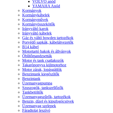
VOLVO anód
YAMAHA Anód
Kormányok
Kormánykábelek
Kormányművek
Kormányösszekötők
Irányváltó karok
Irányváltó kábelek
Gáz és váltó bowden tartozékok
Porvédő sapkák, kábelátvezetők
B14 kábel
Motortartó bakok és állványok
Öblítőmandzsetták
Motor és tank csatlakozók
Takaróponyva külmotorhoz
Motor zárak, lopásgátlók
Benzintank kiegészítők
Benzintank
Üzemanyagpumpa
Szuszogók, tankszellőzők
Tankbetöltők
Üzemanyagszűrők, tartozékok
Benzin, dízel és kipufogócsövek
Üzemanyag szelepek
Fáradtolaj leszívó