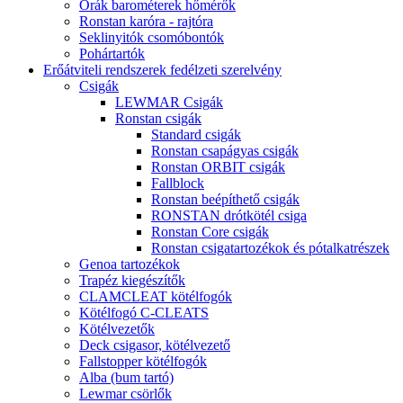
Órák barométerek hőmérők
Ronstan karóra - rajtóra
Seklinyitók csomóbontók
Pohártartók
Erőátviteli rendszerek fedélzeti szerelvény
Csigák
LEWMAR Csigák
Ronstan csigák
Standard csigák
Ronstan csapágyas csigák
Ronstan ORBIT csigák
Fallblock
Ronstan beépíthető csigák
RONSTAN drótkötél csiga
Ronstan Core csigák
Ronstan csigatartozékok és pótalkatrészek
Genoa tartozékok
Trapéz kiegészítők
CLAMCLEAT kötélfogók
Kötélfogó C-CLEATS
Kötélvezetők
Deck csigasor, kötélvezető
Fallstopper kötélfogók
Alba (bum tartó)
Lewmar csörlők