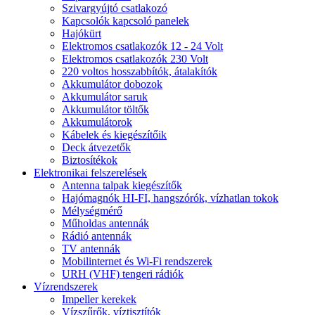
Szivargyújtó csatlakozó
Kapcsolók kapcsoló panelek
Hajókürt
Elektromos csatlakozók 12 - 24 Volt
Elektromos csatlakozók 230 Volt
220 voltos hosszabbítók, átalakítók
Akkumulátor dobozok
Akkumulátor saruk
Akkumulátor töltők
Akkumulátorok
Kábelek és kiegészítőik
Deck átvezetők
Biztosítékok
Elektronikai felszerelések
Antenna talpak kiegészítők
Hajómagnók HI-FI, hangszórók, vízhatlan tokok
Mélységmérő
Műholdas antennák
Rádió antennák
TV antennák
Mobilinternet és Wi-Fi rendszerek
URH (VHF) tengeri rádiók
Vízrendszerek
Impeller kerekek
Vízszűrők, víztisztítók