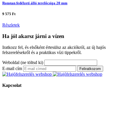
Ronstan fedélzeti álló terelőcsiga 20 mm
9 575 Ft
Részletek
Ha jól akarsz járni a vízen
Iratkozz fel, és elsőként értesülsz az akciókról, az új hajós
felszerelésekről és a praktikus vízi tippekről.
Weboldal (ne töltsd ki)
E-mail cím
Feliratkozom
Kapcsolat