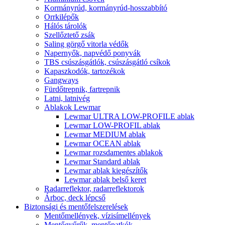
Kormányrúd, kormányrúd-hosszabbító
Orrkilépők
Hálós tárolók
Szellőztető zsák
Saling görgő vitorla védők
Napernyők, napvédő ponyvák
TBS csúszásgátlók, csúszásgátló csíkok
Kapaszkodók, tartozékok
Gangways
Fürdőtrepnik, fartrepnik
Latni, latnivég
Ablakok Lewmar
Lewmar ULTRA LOW-PROFILE ablak
Lewmar LOW-PROFIL ablak
Lewmar MEDIUM ablak
Lewmar OCEAN ablak
Lewmar rozsdamentes ablakok
Lewmar Standard ablak
Lewmar ablak kiegészítők
Lewmar ablak belső keret
Radarreflektor, radarreflektorok
Árboc, deck lépcső
Biztonsági és mentőfelszerelések
Mentőmellények, vízisímellények
Mentőgyűrűk, mentőpatkók