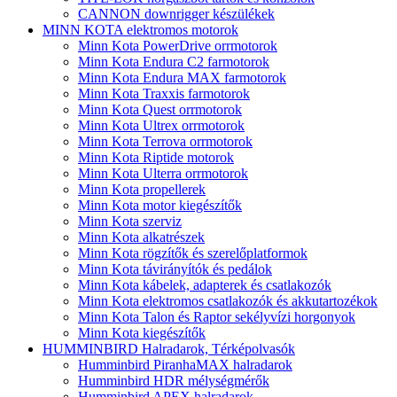
CANNON downrigger készülékek
MINN KOTA elektromos motorok
Minn Kota PowerDrive orrmotorok
Minn Kota Endura C2 farmotorok
Minn Kota Endura MAX farmotorok
Minn Kota Traxxis farmotorok
Minn Kota Quest orrmotorok
Minn Kota Ultrex orrmotorok
Minn Kota Terrova orrmotorok
Minn Kota Riptide motorok
Minn Kota Ulterra orrmotorok
Minn Kota propellerek
Minn Kota motor kiegészítők
Minn Kota szerviz
Minn Kota alkatrészek
Minn Kota rögzítők és szerelőplatformok
Minn Kota távirányítók és pedálok
Minn Kota kábelek, adapterek és csatlakozók
Minn Kota elektromos csatlakozók és akkutartozékok
Minn Kota Talon és Raptor sekélyvízi horgonyok
Minn Kota kiegészítők
HUMMINBIRD Halradarok, Térképolvasók
Humminbird PiranhaMAX halradarok
Humminbird HDR mélységmérők
Humminbird APEX halradarok