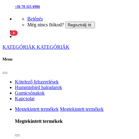
+36 70 325 6986
Belépés
Még nincs fiókod?
Regisztrálj itt.
0
KATEGÓRIÁK
KATEGÓRIÁK
Menu
Kötelező felszerelések
Humminbird halradarok
Gumicsónakok
Kapcsolat
Megtekintett termékek
Megtekintett termékek
Megtekintett termékek