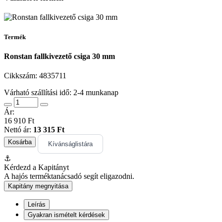
Termék
Ronstan fallkivezető csiga 30 mm
Cikkszám:
4835711
Várható szállítási idő: 2-4 munkanap
Ár:
16 910 Ft
Nettó ár:
13 315 Ft
Kosárba
Kívánságlistára
⚓
Kérdezd a Kapitányt
A hajós terméktanácsadó segít eligazodni.
Kapitány megnyitása
Leírás
Gyakran ismételt kérdések