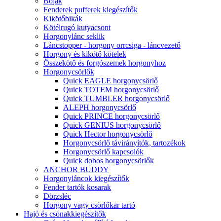
Bóják
Fenderek pufferek kiegészítők
Kikötőbikák
Kötélrugó kutyacsont
Horgonylánc seklik
Láncstopper - horgony orrcsiga - láncvezető
Horgony és kikötő kötelek
Összekötő és forgószemek horgonyhoz
Horgonycsörlők
Quick EAGLE horgonycsörlő
Quick TOTEM horgonycsörlő
Quick TUMBLER horgonycsörlő
ALEPH horgonycsörlő
Quick PRINCE horgonycsörlő
Quick GENIUS horgonycsörlő
Quick Hector horgonycsörlő
Horgonycsörlő távirányítók, tartozékok
Horgonycsörlő kapcsolók
Quick dobos horgonycsörlők
ANCHOR BUDDY
Horgonyláncok kiegészítők
Fender tartók kosarak
Dörzsléc
Horgony vagy csörlőkar tartó
Hajó és csónakkiegészítők