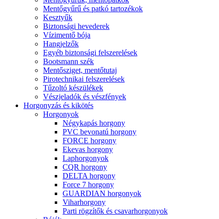
Mentőgyűrű és patkó tartozékok
Kesztyűk
Biztonsági hevederek
Vízimentő bója
Hangjelzők
Egyéb biztonsági felszerelések
Bootsmann szék
Mentősziget, mentőtutaj
Pirotechnikai felszerelések
Tűzoltó készülékek
Vészjeladók és vészfények
Horgonyzás és kikötés
Horgonyok
Négykapás horgony
PVC bevonatú horgony
FORCE horgony
Ekevas horgony
Laphorgonyok
CQR horgony
DELTA horgony
Force 7 horgony
GUARDIAN horgonyok
Viharhorgony
Parti rögzítők és csavarhorgonyok