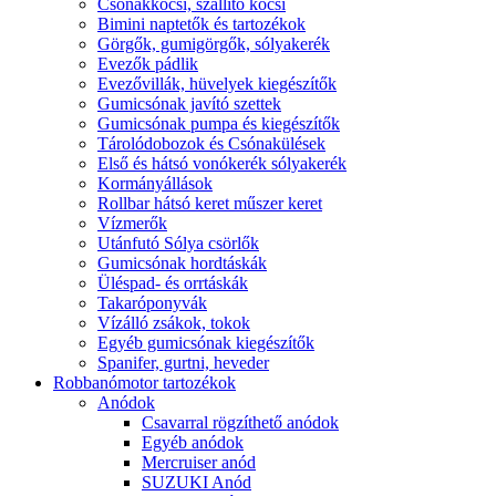
Csónakkocsi, szállító kocsi
Bimini naptetők és tartozékok
Görgők, gumigörgők, sólyakerék
Evezők pádlik
Evezővillák, hüvelyek kiegészítők
Gumicsónak javító szettek
Gumicsónak pumpa és kiegészítők
Tárolódobozok és Csónakülések
Első és hátsó vonókerék sólyakerék
Kormányállások
Rollbar hátsó keret műszer keret
Vízmerők
Utánfutó Sólya csörlők
Gumicsónak hordtáskák
Üléspad- és orrtáskák
Takaróponyvák
Vízálló zsákok, tokok
Egyéb gumicsónak kiegészítők
Spanifer, gurtni, heveder
Robbanómotor tartozékok
Anódok
Csavarral rögzíthető anódok
Egyéb anódok
Mercruiser anód
SUZUKI Anód