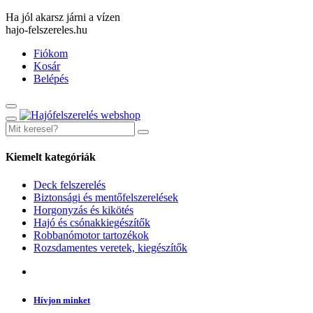
Ha jól akarsz járni a vízen
hajo-felszereles.hu
Fiókom
Kosár
Belépés
Kiemelt kategóriák
Deck felszerelés
Biztonsági és mentőfelszerelések
Horgonyzás és kikötés
Hajó és csónakkiegészítők
Robbanómotor tartozékok
Rozsdamentes veretek, kiegészítők
Hívjon minket