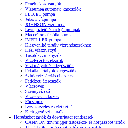
Fenékvíz szivattyúk
Vízpumpa automata kapcsolók
FLOJET pumpa
Jabsco vízpumpa
JOHNSON vízpumpa
Levegőztető és oxigénpumpák
Macerátor - fekália pumpa
IMPELLER pumpa
Kiegyenlítő tartály vízrendszerekhez
Kézi vízszivattyú
Tusolók, zuhanyzók
Vízelvezetők elzárók
Víztartályok és kiegészítők
Fekália tartályok kiegészítők
Szürkevíz tárolás elvezetés
Fedélzeti áteresztők
Vízcsövek
Szennyvízcső
Vízcsőcsatlakozók
Főcsapok
Ivóvízkezelés és víztisztítás
Keringtető szivattyúk
Horgászbot tartók és downrigger rendszerek
CANNON downrigger tartozékok és horgászbot tartók
TITE-LOK horgászbot tartók és konzolok