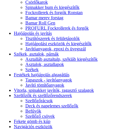
Csörlőkarok
Spinakker bum és kiegészítők
Fockrollerek és forgók Ronstan
Bamar merev forstag
Bamar Roll Gen
PROFURL Fockrollerek és forgók
Hajóápolás és javítás
Tisztítószerek és felületápolók
Hajóápolási eszközök és kiegészítők
Javítóanyagok, epoxi és üvegszál
Székek, asztalok, párnák
Asztalláb asztaltalp, székláb kiegészítők
Asztalok, asztallapok
Székek
Festékek hajóápolás algagátlás
Tapaszok - javítóanyagok
Javító tömítőanyagok
Vitorla, spinakker javítók, ragasztó szalagok
Szellőzők és szellőzőrendszerek
Szellőzőrácsok
Deck és napelemes szellőzők
Befúvók
Szellőző csövek
Fekete gömb és kúp
Navigációs eszközök