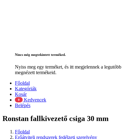
Nincs még megtekintett terméked.
Nyiss meg egy terméket, és itt megjelennek a legutóbb
megnézett termékeid.
Főoldal
Kategóriák
Kosár
Kedvencek
0
Belépés
Ronstan fallkivezető csiga 30 mm
Főoldal
Erőátviteli rendszerek fedélzeti szerelvény