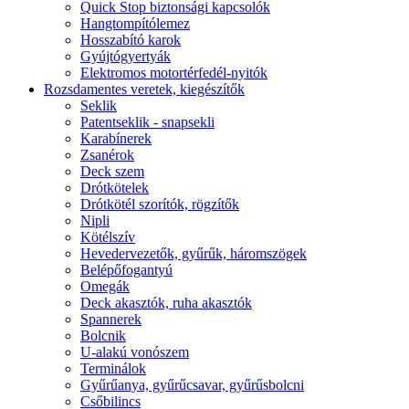
Quick Stop biztonsági kapcsolók
Hangtompítólemez
Hosszabító karok
Gyújtógyertyák
Elektromos motortérfedél-nyitók
Rozsdamentes veretek, kiegészítők
Seklik
Patentseklik - snapsekli
Karabínerek
Zsanérok
Deck szem
Drótkötelek
Drótkötél szorítók, rögzítők
Nipli
Kötélszív
Hevedervezetők, gyűrűk, háromszögek
Belépőfogantyú
Omegák
Deck akasztók, ruha akasztók
Spannerek
Bolcnik
U-alakú vonószem
Terminálok
Gyűrűanya, gyűrűcsavar, gyűrűsbolcni
Csőbilincs