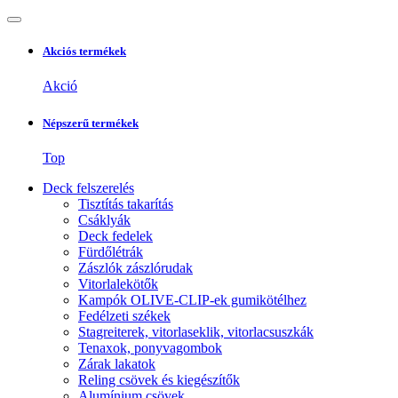
Akciós termékek
Akció
Népszerű termékek
Top
Deck felszerelés
Tisztítás takarítás
Csáklyák
Deck fedelek
Fürdőlétrák
Zászlók zászlórudak
Vitorlalekötők
Kampók OLIVE-CLIP-ek gumikötélhez
Fedélzeti székek
Stagreiterek, vitorlaseklik, vitorlacsuszkák
Tenaxok, ponyvagombok
Zárak lakatok
Reling csövek és kiegészítők
Alumínium csövek