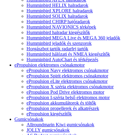
Humminbird HELIX halradarok
Humminbird XPLORE halradarok
Humminbird SOLIX halradarok
Humminbird CHIRP hajóradarok
Humminbird NAVIONICS térképek
Humminbird halradar kiegészítők
Humminbird MEGA Live és MEGA 360 jeladók
Humminbird jeladók és szenzorok
Horgászbot tartók radarfej tartók
Humminbird hálózati és NMEA kiegészítők
Humminbird AutoChart és térképezés
ePropulsion elektromos csónakmotor
ePropulsion Navy elektromos csónakmotor
ePropulsion Spirit elektromos csónakmotor
ePropulsion eLite elektromos csónakmotor
ePropulsion X széria elektromos csónakmotor
ePropulsion Pod Drive elektromos motor
ePropulsion I-széria belső elektromos motor
ePropulsion akkumulátorok és töltők
ePropulsion propellerek és alkatrészek
ePropulsion kiegészítők
Gumicsónakok
Allroundmarin Kiwi gumicsónakok
JOLLY gumicsónakok