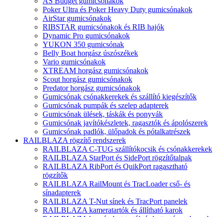
AS Budget gumicsónakok
Poker Ultra és Poker Heavy Duty gumicsónakok
AirStar gumicsónakok
RIBSTAR gumicsónakok és RIB hajók
Dynamic Pro gumicsónakok
YUKON 350 gumicsónak
Belly Boat horgász úszószékek
Vario gumicsónakok
XTREAM horgász gumicsónakok
Scout horgász gumicsónakok
Predator horgász gumicsónakok
Gumicsónak csónakkerekek és szállító kiegészítők
Gumicsónak pumpák és szelep adapterek
Gumicsónak ülések, táskák és ponyvák
Gumicsónak javítókészletek, ragasztók és ápolószerek
Gumicsónak padlók, ülőpadok és pótalkatrészek
RAILBLAZA rögzítő rendszerek
RAILBLAZA C-TUG szállítókocsik és csónakkerekek
RAILBLAZA StarPort és SidePort rögzítőtalpak
RAILBLAZA RibPort és QuikPort ragasztható
rögzítők
RAILBLAZA RailMount és TracLoader cső- és
sínadapterek
RAILBLAZA T-Nut sínek és TracPort panelek
RAILBLAZA kameratartók és állítható karok