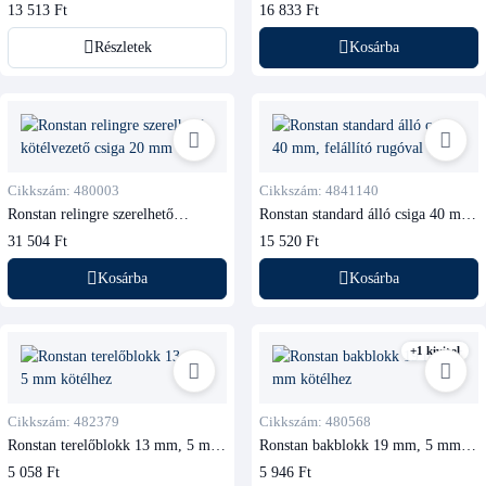
13 513 Ft
16 833 Ft
Részletek
Kosárba
Cikkszám: 480003
Cikkszám: 4841140
Ronstan relingre szerelhető
Ronstan standard álló csiga 40 mm,
kötélvezető csiga 20 mm
felállító rugóval
31 504 Ft
15 520 Ft
Kosárba
Kosárba
+1 kivitel
Cikkszám: 482379
Cikkszám: 480568
Ronstan terelőblokk 13 mm, 5 mm
Ronstan bakblokk 19 mm, 5 mm
kötélhez
kötélhez
5 058 Ft
5 946 Ft