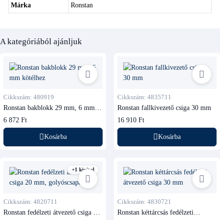
Márka
Ronstan
A kategóriából ajánljuk
Cikkszám: 480919
Cikkszám: 4835711
Ronstan bakblokk 29 mm, 6 mm
Ronstan fallkivezető csiga 30 mm
kötélhez
6 872 Ft
16 910 Ft
Kosárba
Kosárba
+1 kivitel
Cikkszám: 4820711
Cikkszám: 4830721
Ronstan fedélzeti átvezető csiga 20
Ronstan kéttárcsás fedélzeti
mm, golyóscsapágyas
átvezető csiga 30 mm