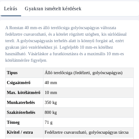
Leírás
Gyakran ismételt kérdések
A Ronstan 40 mm-es álló terelőcsiga golyóscsapágyas változata
fedélzetre csavarozható, és a kötelet rögzített szögben, kis súrlódással
tereli. A golyóscsapágyazás terhelés alatt is könnyű forgást ad, ezért
gyakran járó vezérlésekhez jó. Legfeljebb 10 mm-es kötélhez
használható. Vásárláskor a furatkiosztásra és a maximális 10 mm-es
kötélátmérőre figyeljen.
Típus
Álló terelőcsiga (fedélzeti, golyóscsapágyas)
Csigaátmérő
40 mm
Max. kötélátmérő
10 mm
Munkaterhelés
350 kg
Szakítóterhelés
800 kg
Tömeg
71 g
Kivitel / extra
Fedélzetre csavarozható, golyóscsapágyas tárcsa