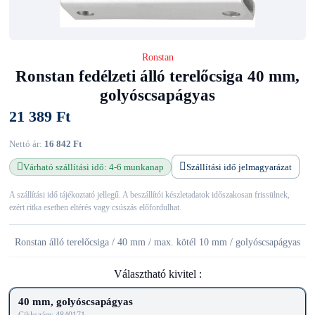
Ronstan
Ronstan fedélzeti álló terelőcsiga 40 mm,
golyóscsapágyas
21 389 Ft
Nettó ár:
16 842 Ft
Várható szállítási idő: 4-6 munkanap
Szállítási idő jelmagyarázat
A szállítási idő tájékoztató jellegű. A beszállítói készletadatok időszakosan frissülnek,
ezért ritka esetben eltérés vagy csúszás előfordulhat.
Ronstan álló terelőcsiga / 40 mm / max. kötél 10 mm / golyóscsapágyas
Választható kivitel :
40 mm, golyóscsapágyas