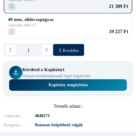
Cikkszám: 4840171
21 389 Ft
40 mm, siklócsapágyas
Cikkszám: 4841171
19 227 Ft
Kosárba
Kérdezd a Kapitányt
⚓
A hajós terméktanácsadó segít eligazodni.
Kapitány megnyitása
Termék adatai :
Cikkszám
4840171
Kategória
Ronstan beépíthető csigák