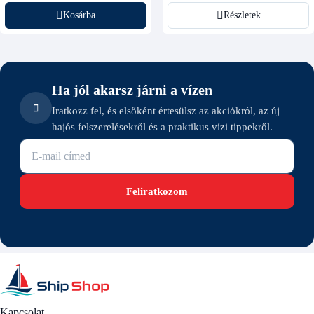
Kosárba
Részletek
Ha jól akarsz járni a vízen
Iratkozz fel, és elsőként értesülsz az akciókról, az új
hajós felszerelésekről és a praktikus vízi tippekről.
E-mail cím
Feliratkozom
Kapcsolat