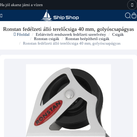
Ha jól akarsz járni a vízen
hajo-felszereles.hu
Ronstan fedélzeti álló terelőcsiga 40 mm, golyóscsapágyas
Főoldal
Erőátviteli rendszerek fedélzeti szerelvény
Csigák
Ronstan csigák
Ronstan beépíthető csigák
Ronstan fedélzeti álló terelőcsiga 40 mm, golyóscsapágyas