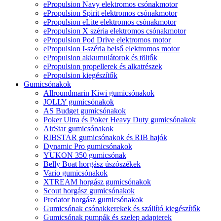
ePropulsion Navy elektromos csónakmotor
ePropulsion Spirit elektromos csónakmotor
ePropulsion eLite elektromos csónakmotor
ePropulsion X széria elektromos csónakmotor
ePropulsion Pod Drive elektromos motor
ePropulsion I-széria belső elektromos motor
ePropulsion akkumulátorok és töltők
ePropulsion propellerek és alkatrészek
ePropulsion kiegészítők
Gumicsónakok
Allroundmarin Kiwi gumicsónakok
JOLLY gumicsónakok
AS Budget gumicsónakok
Poker Ultra és Poker Heavy Duty gumicsónakok
AirStar gumicsónakok
RIBSTAR gumicsónakok és RIB hajók
Dynamic Pro gumicsónakok
YUKON 350 gumicsónak
Belly Boat horgász úszószékek
Vario gumicsónakok
XTREAM horgász gumicsónakok
Scout horgász gumicsónakok
Predator horgász gumicsónakok
Gumicsónak csónakkerekek és szállító kiegészítők
Gumicsónak pumpák és szelep adapterek