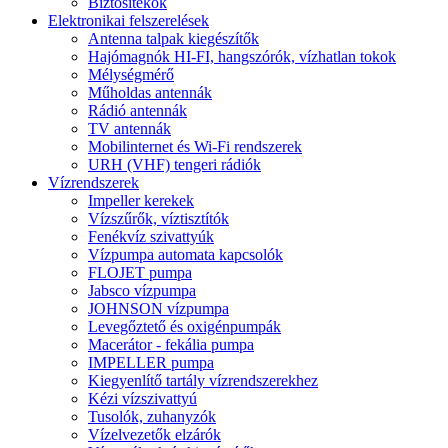
Biztosítékok
Elektronikai felszerelések
Antenna talpak kiegészítők
Hajómagnók HI-FI, hangszórók, vízhatlan tokok
Mélységmérő
Műholdas antennák
Rádió antennák
TV antennák
Mobilinternet és Wi-Fi rendszerek
URH (VHF) tengeri rádiók
Vízrendszerek
Impeller kerekek
Vízszűrők, víztisztítók
Fenékvíz szivattyúk
Vízpumpa automata kapcsolók
FLOJET pumpa
Jabsco vízpumpa
JOHNSON vízpumpa
Levegőztető és oxigénpumpák
Macerátor - fekália pumpa
IMPELLER pumpa
Kiegyenlítő tartály vízrendszerekhez
Kézi vízszivattyú
Tusolók, zuhanyzók
Vízelvezetők elzárók