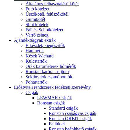
Általános felhasználású kötél
Futó kötélzet
Úszókötél, felúszókötél
Gumikötél
Shot kötelek
Fall és Schotkötélzet
Varró zsineg
Ajándéktárgyak extrák
Étkészlet, kiegészítők
Harangok
Kések Wichard
Kulcstartók
Órák barométerek hőmérők
Ronstan karóra - rajtóra
Seklinyitók csomóbontók
Pohártartók
Erőátviteli rendszerek fedélzeti szerelvény
Csigák
LEWMAR Csigák
Ronstan csigák
Standard csigák
Ronstan csapágyas csigák
Ronstan ORBIT csigák
Fallblock
Ronstan beépíthető csigák