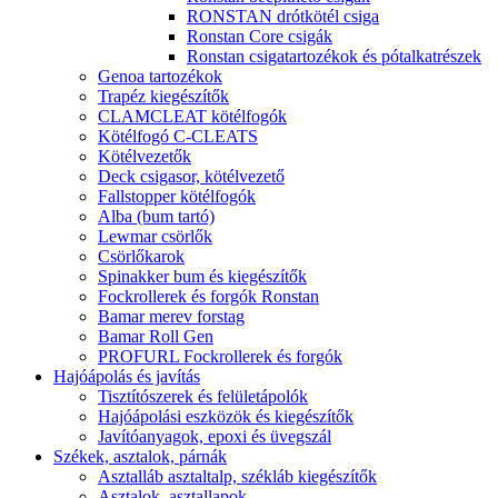
RONSTAN drótkötél csiga
Ronstan Core csigák
Ronstan csigatartozékok és pótalkatrészek
Genoa tartozékok
Trapéz kiegészítők
CLAMCLEAT kötélfogók
Kötélfogó C-CLEATS
Kötélvezetők
Deck csigasor, kötélvezető
Fallstopper kötélfogók
Alba (bum tartó)
Lewmar csörlők
Csörlőkarok
Spinakker bum és kiegészítők
Fockrollerek és forgók Ronstan
Bamar merev forstag
Bamar Roll Gen
PROFURL Fockrollerek és forgók
Hajóápolás és javítás
Tisztítószerek és felületápolók
Hajóápolási eszközök és kiegészítők
Javítóanyagok, epoxi és üvegszál
Székek, asztalok, párnák
Asztalláb asztaltalp, székláb kiegészítők
Asztalok, asztallapok