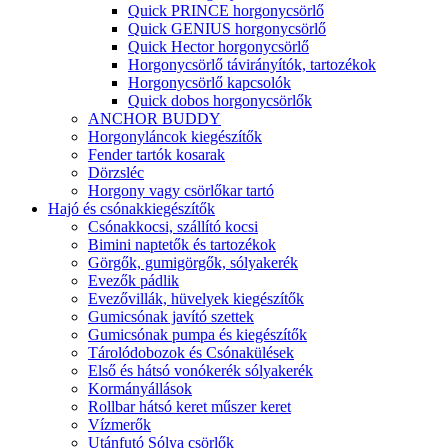
Quick PRINCE horgonycsörlő
Quick GENIUS horgonycsörlő
Quick Hector horgonycsörlő
Horgonycsörlő távirányítók, tartozékok
Horgonycsörlő kapcsolók
Quick dobos horgonycsörlők
ANCHOR BUDDY
Horgonyláncok kiegészítők
Fender tartók kosarak
Dörzsléc
Horgony vagy csörlőkar tartó
Hajó és csónakkiegészítők
Csónakkocsi, szállító kocsi
Bimini naptetők és tartozékok
Görgők, gumigörgők, sólyakerék
Evezők pádlik
Evezővillák, hüvelyek kiegészítők
Gumicsónak javító szettek
Gumicsónak pumpa és kiegészítők
Tárolódobozok és Csónakülések
Első és hátsó vonókerék sólyakerék
Kormányállások
Rollbar hátsó keret műszer keret
Vízmerők
Utánfutó Sólya csörlők