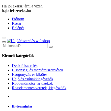
Ha jól akarsz járni a vízen
hajo-felszereles.hu
Fiókom
Kosár
Belépés
Kiemelt kategóriák
Deck felszerelés
Biztonsági és mentőfelszerelések
Horgonyzás és kikötés
Hajó és csónakkiegészítők
Robbanómotor tartozékok
Rozsdamentes veretek, kiegészítők
Hívjon minket