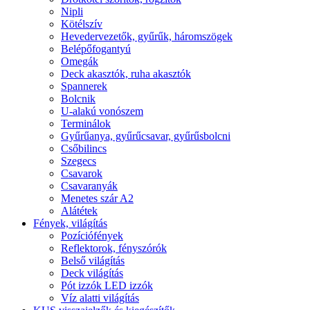
Nipli
Kötélszív
Hevedervezetők, gyűrűk, háromszögek
Belépőfogantyú
Omegák
Deck akasztók, ruha akasztók
Spannerek
Bolcnik
U-alakú vonószem
Terminálok
Gyűrűanya, gyűrűcsavar, gyűrűsbolcni
Csőbilincs
Szegecs
Csavarok
Csavaranyák
Menetes szár A2
Alátétek
Fények, világítás
Pozíciófények
Reflektorok, fényszórók
Belső világítás
Deck világítás
Pót izzók LED izzók
Víz alatti világítás