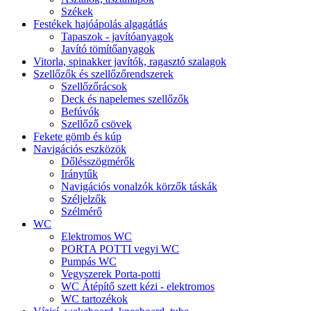
Székek
Festékek hajóápolás algagátlás
Tapaszok - javítóanyagok
Javító tömítőanyagok
Vitorla, spinakker javítók, ragasztó szalagok
Szellőzők és szellőzőrendszerek
Szellőzőrácsok
Deck és napelemes szellőzők
Befúvók
Szellőző csövek
Fekete gömb és kúp
Navigációs eszközök
Dőlésszögmérők
Iránytűk
Navigációs vonalzók körzők táskák
Széljelzők
Szélmérő
WC
Elektromos WC
PORTA POTTI vegyi WC
Pumpás WC
Vegyszerek Porta-potti
WC Átépítő szett kézi - elektromos
WC tartozékok