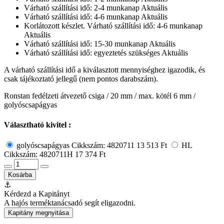
Várható szállítási idő: 2-4 munkanap
Aktuális
Várható szállítási idő: 4-6 munkanap
Aktuális
Korlátozott készlet. Várható szállítási idő: 4-6 munkanap
Aktuális
Várható szállítási idő: 15-30 munkanap
Aktuális
Várható szállítási idő: egyeztetés szükséges
Aktuális
A várható szállítási idő a kiválasztott mennyiséghez igazodik, és
csak tájékoztató jellegű (nem pontos darabszám).
Ronstan fedélzeti átvezető csiga / 20 mm / max. kötél 6 mm /
golyóscsapágyas
Választható kivitel :
golyóscsapágyas
Cikkszám: 4820711
13 513 Ft
HL
Cikkszám: 4820711H
17 374 Ft
Kosárba
⚓
Kérdezd a Kapitányt
A hajós terméktanácsadó segít eligazodni.
Kapitány megnyitása