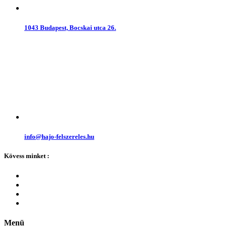
1043 Budapest, Bocskai utca 26.
info@hajo-felszereles.hu
Kövess minket :
Menü