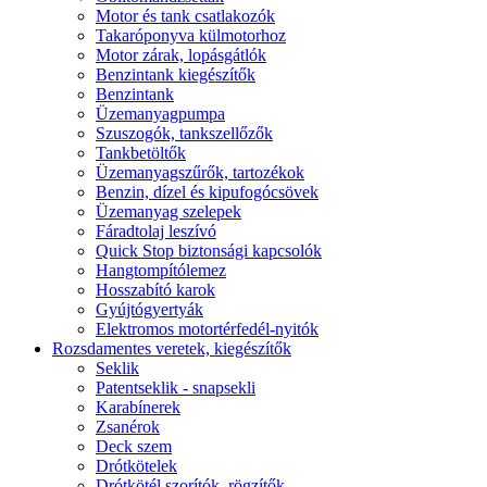
Motor és tank csatlakozók
Takaróponyva külmotorhoz
Motor zárak, lopásgátlók
Benzintank kiegészítők
Benzintank
Üzemanyagpumpa
Szuszogók, tankszellőzők
Tankbetöltők
Üzemanyagszűrők, tartozékok
Benzin, dízel és kipufogócsövek
Üzemanyag szelepek
Fáradtolaj leszívó
Quick Stop biztonsági kapcsolók
Hangtompítólemez
Hosszabító karok
Gyújtógyertyák
Elektromos motortérfedél-nyitók
Rozsdamentes veretek, kiegészítők
Seklik
Patentseklik - snapsekli
Karabínerek
Zsanérok
Deck szem
Drótkötelek
Drótkötél szorítók, rögzítők