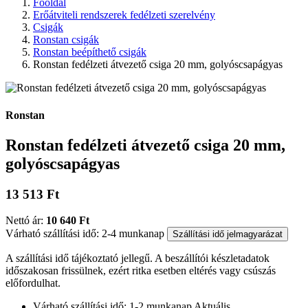
Főoldal
Erőátviteli rendszerek fedélzeti szerelvény
Csigák
Ronstan csigák
Ronstan beépíthető csigák
Ronstan fedélzeti átvezető csiga 20 mm, golyóscsapágyas
Ronstan
Ronstan fedélzeti átvezető csiga 20 mm,
golyóscsapágyas
13 513 Ft
Nettó ár:
10 640 Ft
Várható szállítási idő: 2-4 munkanap
Szállítási idő jelmagyarázat
A szállítási idő tájékoztató jellegű. A beszállítói készletadatok
időszakosan frissülnek, ezért ritka esetben eltérés vagy csúszás
előfordulhat.
Várható szállítási idő: 1-2 munkanap
Aktuális