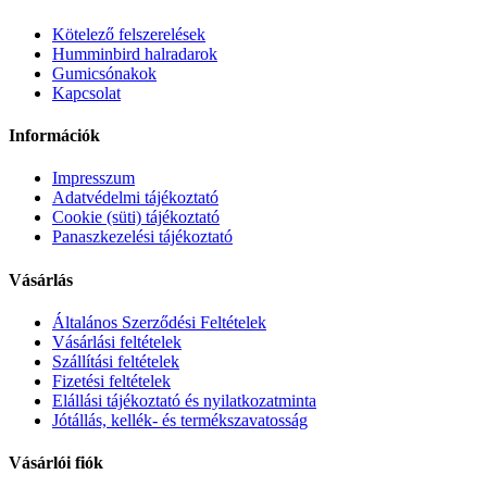
Kötelező felszerelések
Humminbird halradarok
Gumicsónakok
Kapcsolat
Információk
Impresszum
Adatvédelmi tájékoztató
Cookie (süti) tájékoztató
Panaszkezelési tájékoztató
Vásárlás
Általános Szerződési Feltételek
Vásárlási feltételek
Szállítási feltételek
Fizetési feltételek
Elállási tájékoztató és nyilatkozatminta
Jótállás, kellék- és termékszavatosság
Vásárlói fiók