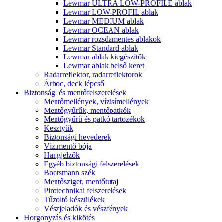
Lewmar ULTRA LOW-PROFILE ablak
Lewmar LOW-PROFIL ablak
Lewmar MEDIUM ablak
Lewmar OCEAN ablak
Lewmar rozsdamentes ablakok
Lewmar Standard ablak
Lewmar ablak kiegészítők
Lewmar ablak belső keret
Radarreflektor, radarreflektorok
Árboc, deck lépcső
Biztonsági és mentőfelszerelések
Mentőmellények, vízisímellények
Mentőgyűrűk, mentőpatkók
Mentőgyűrű és patkó tartozékok
Kesztyűk
Biztonsági hevederek
Vízimentő bója
Hangjelzők
Egyéb biztonsági felszerelések
Bootsmann szék
Mentősziget, mentőtutaj
Pirotechnikai felszerelések
Tűzoltó készülékek
Vészjeladók és vészfények
Horgonyzás és kikötés