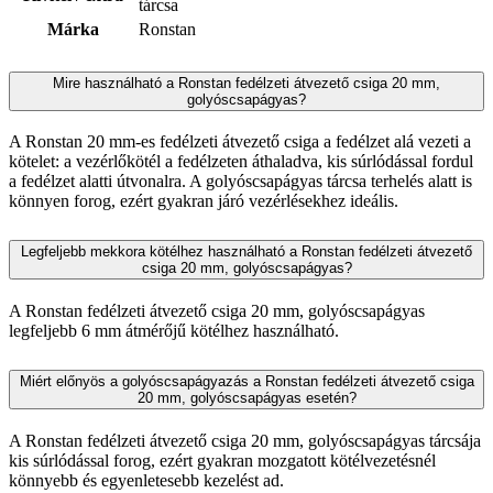
tárcsa
Márka
Ronstan
Mire használható a Ronstan fedélzeti átvezető csiga 20 mm,
golyóscsapágyas?
A Ronstan 20 mm-es fedélzeti átvezető csiga a fedélzet alá vezeti a
kötelet: a vezérlőkötél a fedélzeten áthaladva, kis súrlódással fordul
a fedélzet alatti útvonalra. A golyóscsapágyas tárcsa terhelés alatt is
könnyen forog, ezért gyakran járó vezérlésekhez ideális.
Legfeljebb mekkora kötélhez használható a Ronstan fedélzeti átvezető
csiga 20 mm, golyóscsapágyas?
A Ronstan fedélzeti átvezető csiga 20 mm, golyóscsapágyas
legfeljebb 6 mm átmérőjű kötélhez használható.
Miért előnyös a golyóscsapágyazás a Ronstan fedélzeti átvezető csiga
20 mm, golyóscsapágyas esetén?
A Ronstan fedélzeti átvezető csiga 20 mm, golyóscsapágyas tárcsája
kis súrlódással forog, ezért gyakran mozgatott kötélvezetésnél
könnyebb és egyenletesebb kezelést ad.