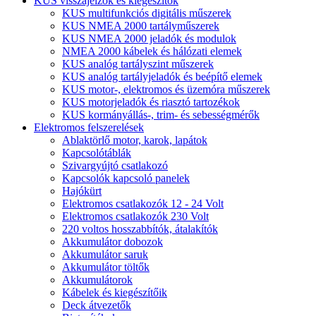
KUS visszajelzők és kiegészítők
KUS multifunkciós digitális műszerek
KUS NMEA 2000 tartályműszerek
KUS NMEA 2000 jeladók és modulok
NMEA 2000 kábelek és hálózati elemek
KUS analóg tartályszint műszerek
KUS analóg tartályjeladók és beépítő elemek
KUS motor-, elektromos és üzemóra műszerek
KUS motorjeladók és riasztó tartozékok
KUS kormányállás-, trim- és sebességmérők
Elektromos felszerelések
Ablaktörlő motor, karok, lapátok
Kapcsolótáblák
Szivargyújtó csatlakozó
Kapcsolók kapcsoló panelek
Hajókürt
Elektromos csatlakozók 12 - 24 Volt
Elektromos csatlakozók 230 Volt
220 voltos hosszabbítók, átalakítók
Akkumulátor dobozok
Akkumulátor saruk
Akkumulátor töltők
Akkumulátorok
Kábelek és kiegészítőik
Deck átvezetők