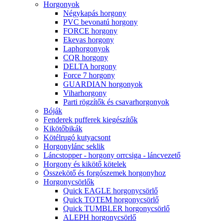
Horgonyok
Négykapás horgony
PVC bevonatú horgony
FORCE horgony
Ekevas horgony
Laphorgonyok
CQR horgony
DELTA horgony
Force 7 horgony
GUARDIAN horgonyok
Viharhorgony
Parti rögzítők és csavarhorgonyok
Bóják
Fenderek pufferek kiegészítők
Kikötőbikák
Kötélrugó kutyacsont
Horgonylánc seklik
Láncstopper - horgony orrcsiga - láncvezető
Horgony és kikötő kötelek
Összekötő és forgószemek horgonyhoz
Horgonycsörlők
Quick EAGLE horgonycsörlő
Quick TOTEM horgonycsörlő
Quick TUMBLER horgonycsörlő
ALEPH horgonycsörlő