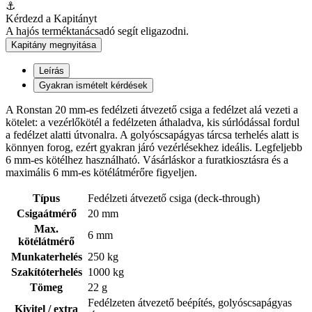
⚓
Kérdezd a Kapitányt
A hajós terméktanácsadó segít eligazodni.
Kapitány megnyitása
Leírás
Gyakran ismételt kérdések
A Ronstan 20 mm-es fedélzeti átvezető csiga a fedélzet alá vezeti a
kötelet: a vezérlőkötél a fedélzeten áthaladva, kis súrlódással fordul
a fedélzet alatti útvonalra. A golyóscsapágyas tárcsa terhelés alatt is
könnyen forog, ezért gyakran járó vezérlésekhez ideális. Legfeljebb
6 mm-es kötélhez használható. Vásárláskor a furatkiosztásra és a
maximális 6 mm-es kötélátmérőre figyeljen.
Típus
Fedélzeti átvezető csiga (deck-through)
Csigaátmérő
20 mm
Max.
6 mm
kötélátmérő
Munkaterhelés
250 kg
Szakítóterhelés
1000 kg
Tömeg
22 g
Fedélzeten átvezető beépítés, golyóscsapágyas
Kivitel / extra