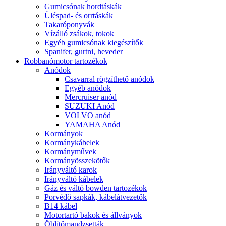
Gumicsónak hordtáskák
Üléspad- és orrtáskák
Takaróponyvák
Vízálló zsákok, tokok
Egyéb gumicsónak kiegészítők
Spanifer, gurtni, heveder
Robbanómotor tartozékok
Anódok
Csavarral rögzíthető anódok
Egyéb anódok
Mercruiser anód
SUZUKI Anód
VOLVO anód
YAMAHA Anód
Kormányok
Kormánykábelek
Kormányművek
Kormányösszekötők
Irányváltó karok
Irányváltó kábelek
Gáz és váltó bowden tartozékok
Porvédő sapkák, kábelátvezetők
B14 kábel
Motortartó bakok és állványok
Öblítőmandzsetták