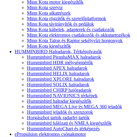
Minn Kota motor kiegészítők
Minn Kota szerviz
Minn Kota alkatrészek
Minn Kota rögzítők és szerelőplatformok
Minn Kota távirányítók és pedálok
Minn Kota kábelek, adapterek és csatlakozók
Minn Kota elektromos csatlakozók és akkutartozékok
Minn Kota Talon és Raptor sekélyvízi horgonyok
Minn Kota kiegészítők
HUMMINBIRD Halradarok, Térképolvasók
Humminbird PiranhaMAX halradarok
Humminbird HDR mélységmérők
Humminbird APEX halradarok
Humminbird HELIX halradarok
Humminbird XPLORE halradarok
Humminbird SOLIX halradarok
Humminbird CHIRP hajóradarok
Humminbird NAVIONICS térképek
Humminbird halradar kiegészítők
Humminbird MEGA Live és MEGA 360 jeladók
Humminbird jeladók és szenzorok
Horgászbot tartók radarfej tartók
Humminbird hálózati és NMEA kiegészítők
Humminbird AutoChart és térképezés
ePropulsion elektromos csónakmotor