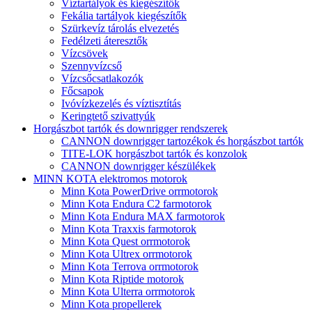
Víztartályok és kiegészítők
Fekália tartályok kiegészítők
Szürkevíz tárolás elvezetés
Fedélzeti áteresztők
Vízcsövek
Szennyvízcső
Vízcsőcsatlakozók
Főcsapok
Ivóvízkezelés és víztisztítás
Keringtető szivattyúk
Horgászbot tartók és downrigger rendszerek
CANNON downrigger tartozékok és horgászbot tartók
TITE-LOK horgászbot tartók és konzolok
CANNON downrigger készülékek
MINN KOTA elektromos motorok
Minn Kota PowerDrive orrmotorok
Minn Kota Endura C2 farmotorok
Minn Kota Endura MAX farmotorok
Minn Kota Traxxis farmotorok
Minn Kota Quest orrmotorok
Minn Kota Ultrex orrmotorok
Minn Kota Terrova orrmotorok
Minn Kota Riptide motorok
Minn Kota Ulterra orrmotorok
Minn Kota propellerek