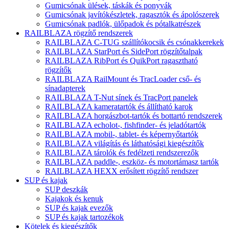
Gumicsónak ülések, táskák és ponyvák
Gumicsónak javítókészletek, ragasztók és ápolószerek
Gumicsónak padlók, ülőpadok és pótalkatrészek
RAILBLAZA rögzítő rendszerek
RAILBLAZA C-TUG szállítókocsik és csónakkerekek
RAILBLAZA StarPort és SidePort rögzítőtalpak
RAILBLAZA RibPort és QuikPort ragasztható
rögzítők
RAILBLAZA RailMount és TracLoader cső- és
sínadapterek
RAILBLAZA T-Nut sínek és TracPort panelek
RAILBLAZA kameratartók és állítható karok
RAILBLAZA horgászbot-tartók és bottartó rendszerek
RAILBLAZA echolot-, fishfinder- és jeladótartók
RAILBLAZA mobil-, tablet- és képernyőtartók
RAILBLAZA világítás és láthatósági kiegészítők
RAILBLAZA tárolók és fedélzeti rendszerezők
RAILBLAZA paddle-, eszköz- és motortámasz tartók
RAILBLAZA HEXX erősített rögzítő rendszer
SUP és kajak
SUP deszkák
Kajakok és kenuk
SUP és kajak evezők
SUP és kajak tartozékok
Kötelek és kiegészítők