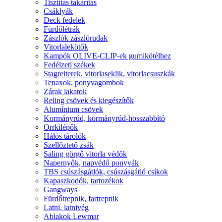
Tisztítás takarítás
Csáklyák
Deck fedelek
Fürdőlétrák
Zászlók zászlórudak
Vitorlalekötők
Kampók OLIVE-CLIP-ek gumikötélhez
Fedélzeti székek
Stagreiterek, vitorlaseklik, vitorlacsuszkák
Tenaxok, ponyvagombok
Zárak lakatok
Reling csövek és kiegészítők
Alumínium csövek
Kormányrúd, kormányrúd-hosszabbító
Orrkilépők
Hálós tárolók
Szellőztető zsák
Saling görgő vitorla védők
Napernyők, napvédő ponyvák
TBS csúszásgátlók, csúszásgátló csíkok
Kapaszkodók, tartozékok
Gangways
Fürdőtrepnik, fartrepnik
Latni, latnivég
Ablakok Lewmar