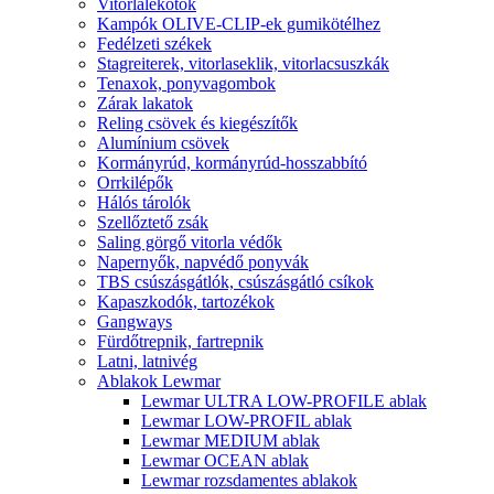
Vitorlalekötők
Kampók OLIVE-CLIP-ek gumikötélhez
Fedélzeti székek
Stagreiterek, vitorlaseklik, vitorlacsuszkák
Tenaxok, ponyvagombok
Zárak lakatok
Reling csövek és kiegészítők
Alumínium csövek
Kormányrúd, kormányrúd-hosszabbító
Orrkilépők
Hálós tárolók
Szellőztető zsák
Saling görgő vitorla védők
Napernyők, napvédő ponyvák
TBS csúszásgátlók, csúszásgátló csíkok
Kapaszkodók, tartozékok
Gangways
Fürdőtrepnik, fartrepnik
Latni, latnivég
Ablakok Lewmar
Lewmar ULTRA LOW-PROFILE ablak
Lewmar LOW-PROFIL ablak
Lewmar MEDIUM ablak
Lewmar OCEAN ablak
Lewmar rozsdamentes ablakok