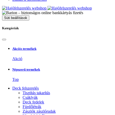
Süti beállítások
Kategóriák
Akciós termékek
Akció
Népszerű termékek
Top
Deck felszerelés
Tisztítás takarítás
Csáklyák
Deck fedelek
Fürdőlétrák
Zászlók zászlórudak