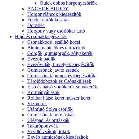
Quick dobos horgonycsörlők
ANCHOR BUDDY
Horgonyláncok kiegészítők
Fender tartók kosarak
Dörzsléc
Horgony vagy csörlőkar tartó
Hajó és csónakkiegészítők
Csónakkocsi, szállító kocsi
Bimini naptetők és tartozékok
Görgők, gumigörgők, sólyakerék
Evezők pádlik
Evezővillák, hüvelyek kiegészítők
Gumicsónak javító szettek
Gumicsónak pumpa és kiegészítők
Tárolódobozok és Csónakülések
Első és hátsó vonókerék sólyakerék
Kormányállások
Rollbar hátsó keret műszer keret
Vízmerők
Utánfutó Sólya csörlők
Gumicsónak hordtáskák
Üléspad- és orrtáskák
Takaróponyvák
Vízálló zsákok, tokok
Egyéb gumicsónak kiegészítők