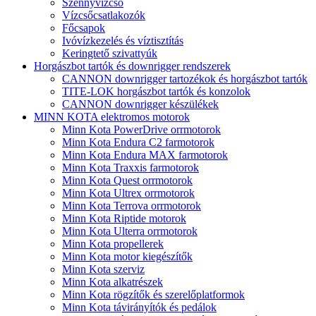
Szennyvízcső
Vízcsőcsatlakozók
Főcsapok
Ivóvízkezelés és víztisztítás
Keringtető szivattyúk
Horgászbot tartók és downrigger rendszerek
CANNON downrigger tartozékok és horgászbot tartók
TITE-LOK horgászbot tartók és konzolok
CANNON downrigger készülékek
MINN KOTA elektromos motorok
Minn Kota PowerDrive orrmotorok
Minn Kota Endura C2 farmotorok
Minn Kota Endura MAX farmotorok
Minn Kota Traxxis farmotorok
Minn Kota Quest orrmotorok
Minn Kota Ultrex orrmotorok
Minn Kota Terrova orrmotorok
Minn Kota Riptide motorok
Minn Kota Ulterra orrmotorok
Minn Kota propellerek
Minn Kota motor kiegészítők
Minn Kota szerviz
Minn Kota alkatrészek
Minn Kota rögzítők és szerelőplatformok
Minn Kota távirányítók és pedálok