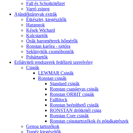
Fall és Schotkötélzet
Varró zsineg
Ajándéktárgyak extrák
Étkészlet, kiegészítők
Harangok
Kések Wichard
Kulcstartók
Órák barométerek hőmérők
Ronstan karóra - rajtóra
Seklinyitók csomóbontók
Pohártartók
Erőátviteli rendszerek fedélzeti szerelvény
Csigák
LEWMAR Csigák
Ronstan csigák
Standard csigák
Ronstan csapágyas csigák
Ronstan ORBIT csigák
Fallblock
Ronstan beépíthető csigák
RONSTAN drótkötél csiga
Ronstan Core csigák
Ronstan csigatartozékok és pótalkatrészek
Genoa tartozékok
Trapéz kiegészítők