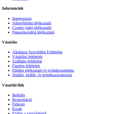
Információk
Impresszum
Adatvédelmi tájékoztató
Cookie (süti) tájékoztató
Panaszkezelési tájékoztató
Vásárlás
Általános Szerződési Feltételek
Vásárlási feltételek
Szállítási feltételek
Fizetési feltételek
Elállási tájékoztató és nyilatkozatminta
Jótállás, kellék- és termékszavatosság
Vásárlói fiók
Belépés
Regisztráció
Fiókom
Kosár
Elállás a szerződéstől