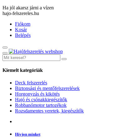
Ha jól akarsz járni a vízen
hajo-felszereles.hu
Fiókom
Kosár
Belépés
Kiemelt kategóriák
Deck felszerelés
Biztonsági és mentőfelszerelések
Horgonyzás és kikötés
Hajó és csónakkiegészítők
Robbanómotor tartozékok
Rozsdamentes veretek, kiegészítők
Hívjon minket