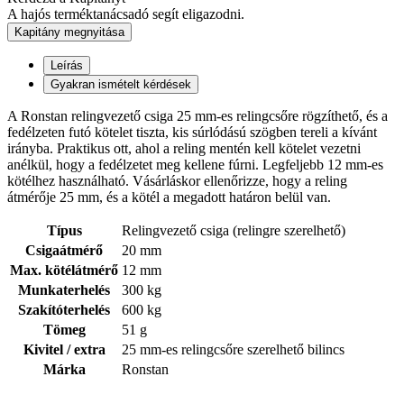
A hajós terméktanácsadó segít eligazodni.
Kapitány megnyitása
Leírás
Gyakran ismételt kérdések
A Ronstan relingvezető csiga 25 mm-es relingcsőre rögzíthető, és a
fedélzeten futó kötelet tiszta, kis súrlódású szögben tereli a kívánt
irányba. Praktikus ott, ahol a reling mentén kell kötelet vezetni
anélkül, hogy a fedélzetet meg kellene fúrni. Legfeljebb 12 mm-es
kötélhez használható. Vásárláskor ellenőrizze, hogy a reling
átmérője 25 mm, és a kötél a megadott határon belül van.
Típus
Relingvezető csiga (relingre szerelhető)
Csigaátmérő
20 mm
Max. kötélátmérő
12 mm
Munkaterhelés
300 kg
Szakítóterhelés
600 kg
Tömeg
51 g
Kivitel / extra
25 mm-es relingcsőre szerelhető bilincs
Márka
Ronstan