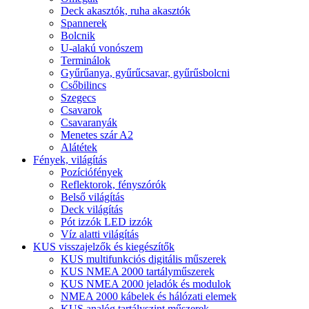
Deck akasztók, ruha akasztók
Spannerek
Bolcnik
U-alakú vonószem
Terminálok
Gyűrűanya, gyűrűcsavar, gyűrűsbolcni
Csőbilincs
Szegecs
Csavarok
Csavaranyák
Menetes szár A2
Alátétek
Fények, világítás
Pozíciófények
Reflektorok, fényszórók
Belső világítás
Deck világítás
Pót izzók LED izzók
Víz alatti világítás
KUS visszajelzők és kiegészítők
KUS multifunkciós digitális műszerek
KUS NMEA 2000 tartályműszerek
KUS NMEA 2000 jeladók és modulok
NMEA 2000 kábelek és hálózati elemek
KUS analóg tartályszint műszerek