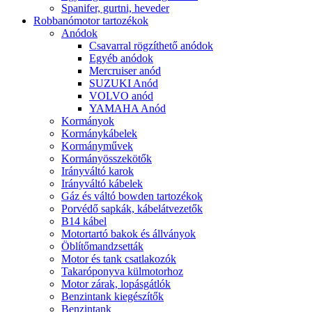
Spanifer, gurtni, heveder
Robbanómotor tartozékok
Anódok
Csavarral rögzíthető anódok
Egyéb anódok
Mercruiser anód
SUZUKI Anód
VOLVO anód
YAMAHA Anód
Kormányok
Kormánykábelek
Kormányművek
Kormányösszekötők
Irányváltó karok
Irányváltó kábelek
Gáz és váltó bowden tartozékok
Porvédő sapkák, kábelátvezetők
B14 kábel
Motortartó bakok és állványok
Öblítőmandzsetták
Motor és tank csatlakozók
Takaróponyva külmotorhoz
Motor zárak, lopásgátlók
Benzintank kiegészítők
Benzintank