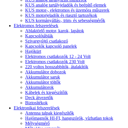
KUS analóg tartályjeladók és beépítő elemek
KUS motor-, elektromos és üzemóra műszerek
KUS motorjeladók és riasztó tartozékok
KUS kormányállás-, trim- és sebességmérők
Elektromos felszerelések
Ablaktörlő motor, karok, lapátok
Kapcsolótáblák
Szivargyújtó csatlakozó
Kapcsolók kapcsoló panelek
Hajókürt
Elektromos csatlakozók 12 - 24 Volt
Elektromos csatlakozók 230 Volt
220 voltos hosszabbítók, átalakítók
Akkumulátor dobozok
Akkumulátor saruk
Akkumulátor töltők
Akkumulátorok
Kábelek és kiegészítőik
Deck átvezetők
Biztosítékok
Elektronikai felszerelések
Antenna talpak kiegészítők
Hajómagnók HI-FI, hangszórók, vízhatlan tokok
Mélységmérő