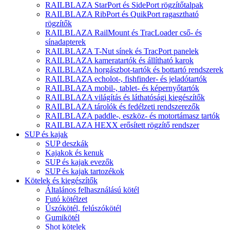
RAILBLAZA StarPort és SidePort rögzítőtalpak
RAILBLAZA RibPort és QuikPort ragasztható
rögzítők
RAILBLAZA RailMount és TracLoader cső- és
sínadapterek
RAILBLAZA T-Nut sínek és TracPort panelek
RAILBLAZA kameratartók és állítható karok
RAILBLAZA horgászbot-tartók és bottartó rendszerek
RAILBLAZA echolot-, fishfinder- és jeladótartók
RAILBLAZA mobil-, tablet- és képernyőtartók
RAILBLAZA világítás és láthatósági kiegészítők
RAILBLAZA tárolók és fedélzeti rendszerezők
RAILBLAZA paddle-, eszköz- és motortámasz tartók
RAILBLAZA HEXX erősített rögzítő rendszer
SUP és kajak
SUP deszkák
Kajakok és kenuk
SUP és kajak evezők
SUP és kajak tartozékok
Kötelek és kiegészítők
Általános felhasználású kötél
Futó kötélzet
Úszókötél, felúszókötél
Gumikötél
Shot kötelek