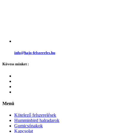
info@hajo-felszereles.hu
Kövess minket :
Menü
Kötelező felszerelések
Humminbird halradarok
Gumicsónakok
Kapcsolat