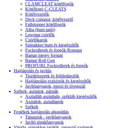
CLAMCLEAT kötélfogók
Kötélfogó C-CLEATS
Kötélvezetők
Deck csigasor, kötélvezető
Fallstopper kötélfogók
Alba (bum tartó)
Lewmar csörlők
Csörlőkarok
Spinakker bum és kiegészítők
Fockrollerek és forgók Ronstan
Bamar merev forstag
Bamar Roll Gen
PROFURL Fockrollerek és forgók
Hajóápolás és javítás
Tisztítószerek és felületápolók
Hajóápolási eszközök és kiegészítők
Javítóanyagok, epoxi és üvegszál
Székek, asztalok, párnák
Asztalláb asztaltalp, székláb kiegészítők
Asztalok, asztallapok
Székek
Festékek hajóápolás algagátlás
Tapaszok - javítóanyagok
Javító tömítőanyagok
Vitorla, spinakker javítók, ragasztó szalagok