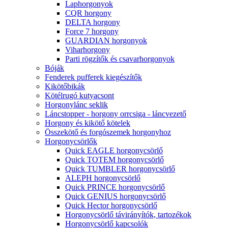
Laphorgonyok
CQR horgony
DELTA horgony
Force 7 horgony
GUARDIAN horgonyok
Viharhorgony
Parti rögzítők és csavarhorgonyok
Bóják
Fenderek pufferek kiegészítők
Kikötőbikák
Kötélrugó kutyacsont
Horgonylánc seklik
Láncstopper - horgony orrcsiga - láncvezető
Horgony és kikötő kötelek
Összekötő és forgószemek horgonyhoz
Horgonycsörlők
Quick EAGLE horgonycsörlő
Quick TOTEM horgonycsörlő
Quick TUMBLER horgonycsörlő
ALEPH horgonycsörlő
Quick PRINCE horgonycsörlő
Quick GENIUS horgonycsörlő
Quick Hector horgonycsörlő
Horgonycsörlő távirányítók, tartozékok
Horgonycsörlő kapcsolók