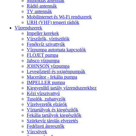
Műholdas antennák
Rádió antennák
TV antennák
Mobilinternet és Wi-Fi rendszerek
URH (VHF) tengeri rádiók
Vízrendszerek
Impeller kerekek
Vízszűrők, víztisztítók
Fenékvíz szivattyúk
Vízpumpa automata kapcsolók
FLOJET pumpa
Jabsco vízpumpa
JOHNSON vízpumpa
Levegőztető és oxigénpumpák
Macerátor - fekália pumpa
IMPELLER pumpa
Kiegyenlítő tartály vízrendszerekhez
Kézi vízszivattyú
Tusolók, zuhanyzók
Vízelvezetők elzárók
Víztartályok és kiegészítők
Fekália tartályok kiegészítők
Szürkevíz tárolás elvezetés
Fedélzeti áteresztők
Vízcsövek