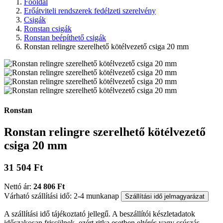
Főoldal
Erőátviteli rendszerek fedélzeti szerelvény
Csigák
Ronstan csigák
Ronstan beépíthető csigák
Ronstan relingre szerelhető kötélvezető csiga 20 mm
Ronstan
Ronstan relingre szerelhető kötélvezető
csiga 20 mm
31 504 Ft
Nettó ár:
24 806 Ft
Várható szállítási idő: 2-4 munkanap
Szállítási idő jelmagyarázat
A szállítási idő tájékoztató jellegű. A beszállítói készletadatok
időszakosan frissülnek, ezért ritka esetben eltérés vagy csúszás