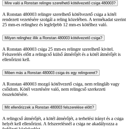
Mire való a Ronstan relingre szerelhető kötélvezető csiga 480003?
A Ronstan 480003 relingre szerelhető kötélvezető csiga a kötél
rendezett vezetésére szolgál a reling közelében. A termékadat szerint
25 mm-es relinghez és legfeljebb 12 mm-es kötélhez való.
Milyen relinghez illik a Ronstan 480003 kötélvezető csiga?
A Ronstan 480003 csiga 25 mm-es relingre szerelhető kivitel.
Felszerelés előtt a relingcső külső átmérőjét és a kötél átmérőjét is
ellenőrizni kell.
Miben más a Ronstan 480003 csiga és egy relingveret?
A Ronstan 480003 mozgó kötélvezető csiga, nem relingláb vagy
csőidom. Kötél vezetésére való, nem relingcső szerkezeti
összekötésére.
Mit ellenőrizzek a Ronstan 480003 felszerelése előtt?
A relingcső átmérőjét, a kötél átmérőjét, a terhelési irányt és a csiga
helyét kell ellenőrizni. A felszerelésnél a csiga ne akadályozza a
fedélzeti közlekedést.