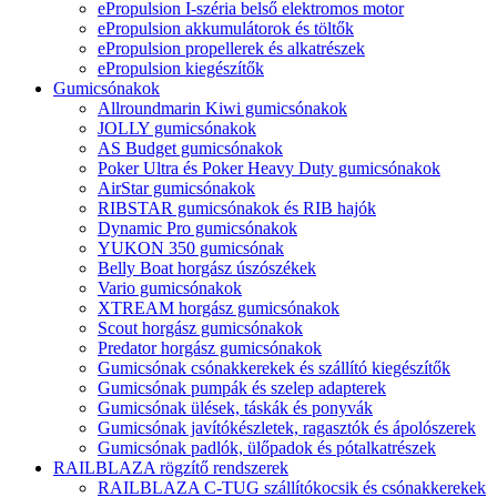
ePropulsion I-széria belső elektromos motor
ePropulsion akkumulátorok és töltők
ePropulsion propellerek és alkatrészek
ePropulsion kiegészítők
Gumicsónakok
Allroundmarin Kiwi gumicsónakok
JOLLY gumicsónakok
AS Budget gumicsónakok
Poker Ultra és Poker Heavy Duty gumicsónakok
AirStar gumicsónakok
RIBSTAR gumicsónakok és RIB hajók
Dynamic Pro gumicsónakok
YUKON 350 gumicsónak
Belly Boat horgász úszószékek
Vario gumicsónakok
XTREAM horgász gumicsónakok
Scout horgász gumicsónakok
Predator horgász gumicsónakok
Gumicsónak csónakkerekek és szállító kiegészítők
Gumicsónak pumpák és szelep adapterek
Gumicsónak ülések, táskák és ponyvák
Gumicsónak javítókészletek, ragasztók és ápolószerek
Gumicsónak padlók, ülőpadok és pótalkatrészek
RAILBLAZA rögzítő rendszerek
RAILBLAZA C-TUG szállítókocsik és csónakkerekek