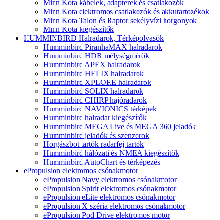
Minn Kota kábelek, adapterek és csatlakozók
Minn Kota elektromos csatlakozók és akkutartozékok
Minn Kota Talon és Raptor sekélyvízi horgonyok
Minn Kota kiegészítők
HUMMINBIRD Halradarok, Térképolvasók
Humminbird PiranhaMAX halradarok
Humminbird HDR mélységmérők
Humminbird APEX halradarok
Humminbird HELIX halradarok
Humminbird XPLORE halradarok
Humminbird SOLIX halradarok
Humminbird CHIRP hajóradarok
Humminbird NAVIONICS térképek
Humminbird halradar kiegészítők
Humminbird MEGA Live és MEGA 360 jeladók
Humminbird jeladók és szenzorok
Horgászbot tartók radarfej tartók
Humminbird hálózati és NMEA kiegészítők
Humminbird AutoChart és térképezés
ePropulsion elektromos csónakmotor
ePropulsion Navy elektromos csónakmotor
ePropulsion Spirit elektromos csónakmotor
ePropulsion eLite elektromos csónakmotor
ePropulsion X széria elektromos csónakmotor
ePropulsion Pod Drive elektromos motor