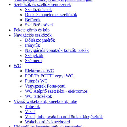
Szellőzők és szellőzőrendszerek
Szellőzőrácsok
Deck és napelemes szellőzők
Befúvók
Szellőző csövek
Fekete gömb és kúp
Navigációs eszközök
Dőlésszögmérők
Iránytűk
Navigációs vonalzók körzők táskák
Széljelzők
Szélmérő
WC
Elektromos WC
PORTA POTTI vegyi WC
Pumpás WC
Vegyszerek Porta-potti
WC Átépítő szett kézi - elektromos
WC tartozékok
Vízisí, wakeboard, kneeboard, tube
Tube-ok
Vízisí
Vízisí, tube, wakeboard kötelek kiegészítők
Wakeboard és kneeboard
Hidraulikus kormányművek tartozékok