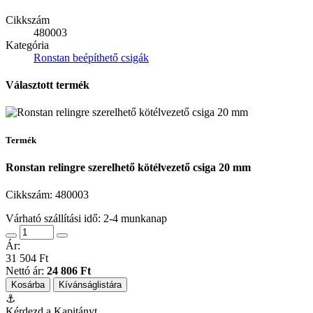
Cikkszám
480003
Kategória
Ronstan beépíthető csigák
Választott termék
Termék
Ronstan relingre szerelhető kötélvezető csiga 20 mm
Cikkszám:
480003
Várható szállítási idő: 2-4 munkanap
Ár:
31 504 Ft
Nettó ár:
24 806 Ft
Kosárba
Kívánságlistára
⚓
Kérdezd a Kapitányt