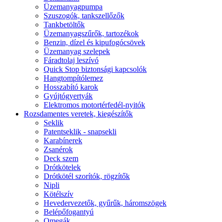
Üzemanyagpumpa
Szuszogók, tankszellőzők
Tankbetöltők
Üzemanyagszűrők, tartozékok
Benzin, dízel és kipufogócsövek
Üzemanyag szelepek
Fáradtolaj leszívó
Quick Stop biztonsági kapcsolók
Hangtompítólemez
Hosszabító karok
Gyújtógyertyák
Elektromos motortérfedél-nyitók
Rozsdamentes veretek, kiegészítők
Seklik
Patentseklik - snapsekli
Karabínerek
Zsanérok
Deck szem
Drótkötelek
Drótkötél szorítók, rögzítők
Nipli
Kötélszív
Hevedervezetők, gyűrűk, háromszögek
Belépőfogantyú
Omegák