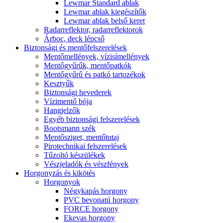
Lewmar Standard ablak
Lewmar ablak kiegészítők
Lewmar ablak belső keret
Radarreflektor, radarreflektorok
Árboc, deck lépcső
Biztonsági és mentőfelszerelések
Mentőmellények, vízisímellények
Mentőgyűrűk, mentőpatkók
Mentőgyűrű és patkó tartozékok
Kesztyűk
Biztonsági hevederek
Vízimentő bója
Hangjelzők
Egyéb biztonsági felszerelések
Bootsmann szék
Mentősziget, mentőtutaj
Pirotechnikai felszerelések
Tűzoltó készülékek
Vészjeladók és vészfények
Horgonyzás és kikötés
Horgonyok
Négykapás horgony
PVC bevonatú horgony
FORCE horgony
Ekevas horgony