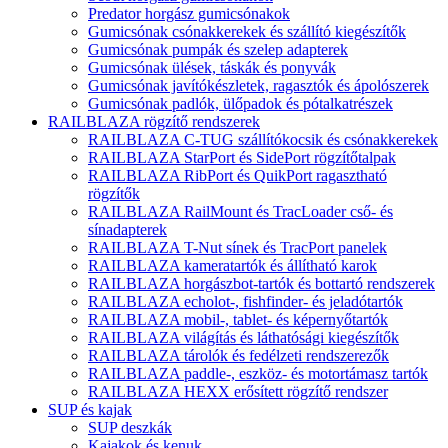
Predator horgász gumicsónakok
Gumicsónak csónakkerekek és szállító kiegészítők
Gumicsónak pumpák és szelep adapterek
Gumicsónak ülések, táskák és ponyvák
Gumicsónak javítókészletek, ragasztók és ápolószerek
Gumicsónak padlók, ülőpadok és pótalkatrészek
RAILBLAZA rögzítő rendszerek
RAILBLAZA C-TUG szállítókocsik és csónakkerekek
RAILBLAZA StarPort és SidePort rögzítőtalpak
RAILBLAZA RibPort és QuikPort ragasztható
rögzítők
RAILBLAZA RailMount és TracLoader cső- és
sínadapterek
RAILBLAZA T-Nut sínek és TracPort panelek
RAILBLAZA kameratartók és állítható karok
RAILBLAZA horgászbot-tartók és bottartó rendszerek
RAILBLAZA echolot-, fishfinder- és jeladótartók
RAILBLAZA mobil-, tablet- és képernyőtartók
RAILBLAZA világítás és láthatósági kiegészítők
RAILBLAZA tárolók és fedélzeti rendszerezők
RAILBLAZA paddle-, eszköz- és motortámasz tartók
RAILBLAZA HEXX erősített rögzítő rendszer
SUP és kajak
SUP deszkák
Kajakok és kenuk