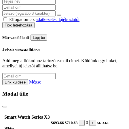
Elfogadom az
adatkezelési tájékoztatót
.
Fiók létrehozása
Már van fiókod?
Lépj be
Jelszó visszaállítása
Add meg a fiókodhoz tartozó e-mail címet. Küldünk egy linket,
amellyel új jelszót állíthatsz be.
Mégse
Link küldése
Modal title
Smart Watch Series X3
0
-
+
$693.66
$710.63
$693.66
White