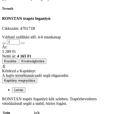
Termék
RONSTAN trapéz fogantyú
Cikkszám:
470171B
Várható szállítási idő: 4-6 munkanap
Ár:
5 289 Ft
Nettó ár:
4 165 Ft
Kosárba
Kívánságlistára
⚓
Kérdezd a Kapitányt
A hajós terméktanácsadó segít eligazodni.
Kapitány megnyitása
Leírás
RONSTAN trapéz fogantyú kék színben. Trapézhevederes
vitorlázásnál segíti a stabil, biztos fogást.
Szín
kék