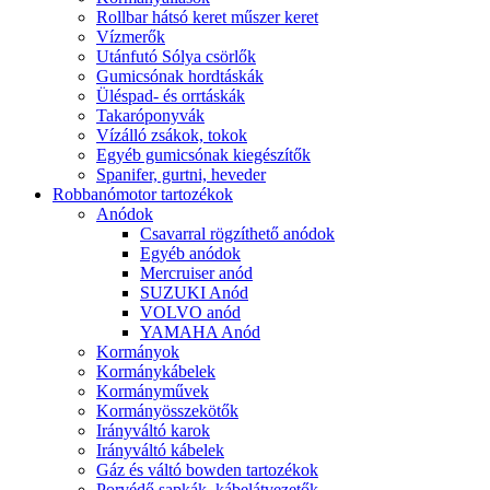
Rollbar hátsó keret műszer keret
Vízmerők
Utánfutó Sólya csörlők
Gumicsónak hordtáskák
Üléspad- és orrtáskák
Takaróponyvák
Vízálló zsákok, tokok
Egyéb gumicsónak kiegészítők
Spanifer, gurtni, heveder
Robbanómotor tartozékok
Anódok
Csavarral rögzíthető anódok
Egyéb anódok
Mercruiser anód
SUZUKI Anód
VOLVO anód
YAMAHA Anód
Kormányok
Kormánykábelek
Kormányművek
Kormányösszekötők
Irányváltó karok
Irányváltó kábelek
Gáz és váltó bowden tartozékok
Porvédő sapkák, kábelátvezetők