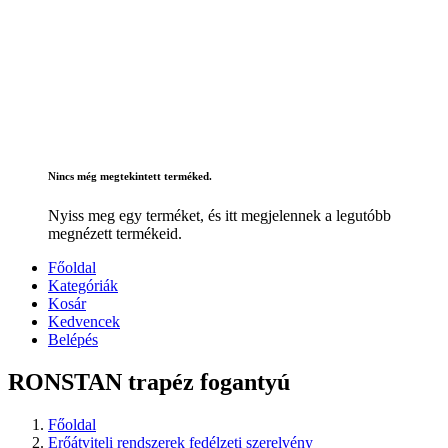
Nincs még megtekintett terméked.
Nyiss meg egy terméket, és itt megjelennek a legutóbb
megnézett termékeid.
Főoldal
Kategóriák
Kosár
Kedvencek
Belépés
RONSTAN trapéz fogantyú
Főoldal
Erőátviteli rendszerek fedélzeti szerelvény