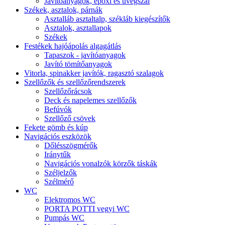
Javítóanyagok, epoxi és üvegszál
Székek, asztalok, párnák
Asztalláb asztaltalp, székláb kiegészítők
Asztalok, asztallapok
Székek
Festékek hajóápolás algagátlás
Tapaszok - javítóanyagok
Javító tömítőanyagok
Vitorla, spinakker javítók, ragasztó szalagok
Szellőzők és szellőzőrendszerek
Szellőzőrácsok
Deck és napelemes szellőzők
Befúvók
Szellőző csövek
Fekete gömb és kúp
Navigációs eszközök
Dőlésszögmérők
Iránytűk
Navigációs vonalzók körzők táskák
Széljelzők
Szélmérő
WC
Elektromos WC
PORTA POTTI vegyi WC
Pumpás WC