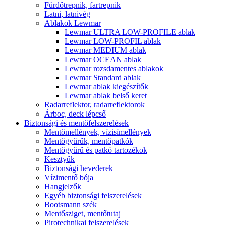
Fürdőtrepnik, fartrepnik
Latni, latnivég
Ablakok Lewmar
Lewmar ULTRA LOW-PROFILE ablak
Lewmar LOW-PROFIL ablak
Lewmar MEDIUM ablak
Lewmar OCEAN ablak
Lewmar rozsdamentes ablakok
Lewmar Standard ablak
Lewmar ablak kiegészítők
Lewmar ablak belső keret
Radarreflektor, radarreflektorok
Árboc, deck lépcső
Biztonsági és mentőfelszerelések
Mentőmellények, vízisímellények
Mentőgyűrűk, mentőpatkók
Mentőgyűrű és patkó tartozékok
Kesztyűk
Biztonsági hevederek
Vízimentő bója
Hangjelzők
Egyéb biztonsági felszerelések
Bootsmann szék
Mentősziget, mentőtutaj
Pirotechnikai felszerelések