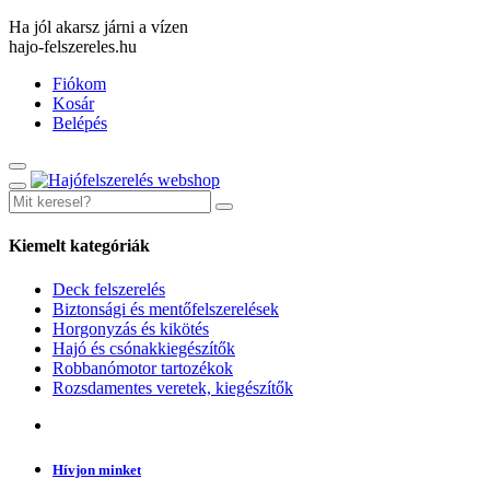
Ha jól akarsz járni a vízen
hajo-felszereles.hu
Fiókom
Kosár
Belépés
Kiemelt kategóriák
Deck felszerelés
Biztonsági és mentőfelszerelések
Horgonyzás és kikötés
Hajó és csónakkiegészítők
Robbanómotor tartozékok
Rozsdamentes veretek, kiegészítők
Hívjon minket