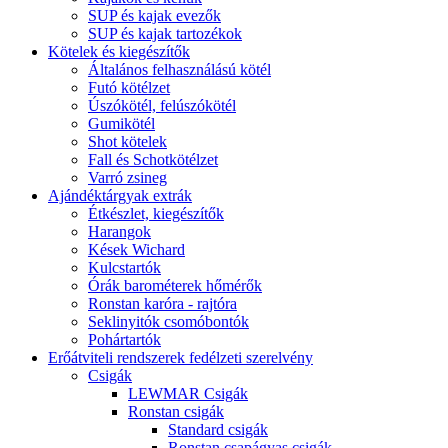
SUP és kajak evezők
SUP és kajak tartozékok
Kötelek és kiegészítők
Általános felhasználású kötél
Futó kötélzet
Úszókötél, felúszókötél
Gumikötél
Shot kötelek
Fall és Schotkötélzet
Varró zsineg
Ajándéktárgyak extrák
Étkészlet, kiegészítők
Harangok
Kések Wichard
Kulcstartók
Órák barométerek hőmérők
Ronstan karóra - rajtóra
Seklinyitók csomóbontók
Pohártartók
Erőátviteli rendszerek fedélzeti szerelvény
Csigák
LEWMAR Csigák
Ronstan csigák
Standard csigák
Ronstan csapágyas csigák