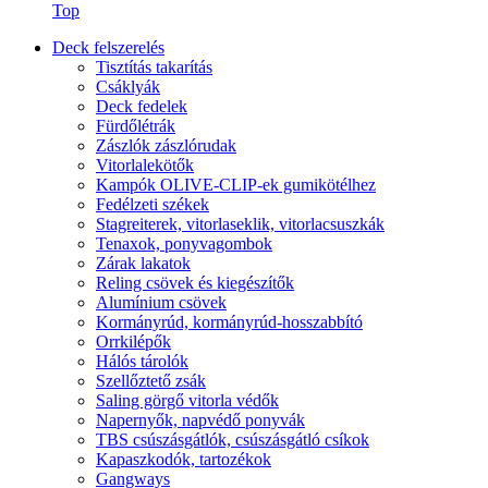
Top
Deck felszerelés
Tisztítás takarítás
Csáklyák
Deck fedelek
Fürdőlétrák
Zászlók zászlórudak
Vitorlalekötők
Kampók OLIVE-CLIP-ek gumikötélhez
Fedélzeti székek
Stagreiterek, vitorlaseklik, vitorlacsuszkák
Tenaxok, ponyvagombok
Zárak lakatok
Reling csövek és kiegészítők
Alumínium csövek
Kormányrúd, kormányrúd-hosszabbító
Orrkilépők
Hálós tárolók
Szellőztető zsák
Saling görgő vitorla védők
Napernyők, napvédő ponyvák
TBS csúszásgátlók, csúszásgátló csíkok
Kapaszkodók, tartozékok
Gangways