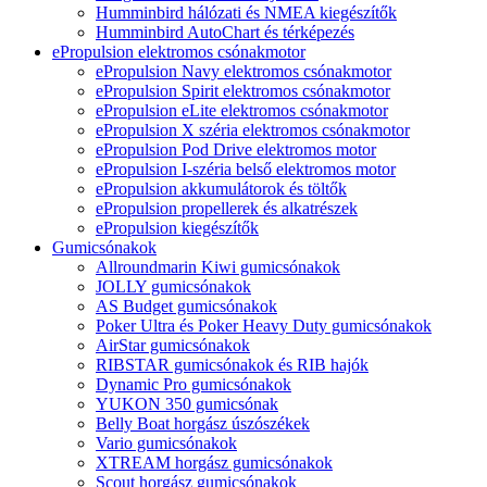
Humminbird hálózati és NMEA kiegészítők
Humminbird AutoChart és térképezés
ePropulsion elektromos csónakmotor
ePropulsion Navy elektromos csónakmotor
ePropulsion Spirit elektromos csónakmotor
ePropulsion eLite elektromos csónakmotor
ePropulsion X széria elektromos csónakmotor
ePropulsion Pod Drive elektromos motor
ePropulsion I-széria belső elektromos motor
ePropulsion akkumulátorok és töltők
ePropulsion propellerek és alkatrészek
ePropulsion kiegészítők
Gumicsónakok
Allroundmarin Kiwi gumicsónakok
JOLLY gumicsónakok
AS Budget gumicsónakok
Poker Ultra és Poker Heavy Duty gumicsónakok
AirStar gumicsónakok
RIBSTAR gumicsónakok és RIB hajók
Dynamic Pro gumicsónakok
YUKON 350 gumicsónak
Belly Boat horgász úszószékek
Vario gumicsónakok
XTREAM horgász gumicsónakok
Scout horgász gumicsónakok