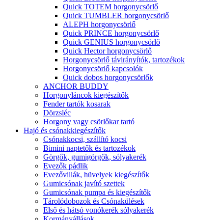
Quick TOTEM horgonycsörlő
Quick TUMBLER horgonycsörlő
ALEPH horgonycsörlő
Quick PRINCE horgonycsörlő
Quick GENIUS horgonycsörlő
Quick Hector horgonycsörlő
Horgonycsörlő távirányítók, tartozékok
Horgonycsörlő kapcsolók
Quick dobos horgonycsörlők
ANCHOR BUDDY
Horgonyláncok kiegészítők
Fender tartók kosarak
Dörzsléc
Horgony vagy csörlőkar tartó
Hajó és csónakkiegészítők
Csónakkocsi, szállító kocsi
Bimini naptetők és tartozékok
Görgők, gumigörgők, sólyakerék
Evezők pádlik
Evezővillák, hüvelyek kiegészítők
Gumicsónak javító szettek
Gumicsónak pumpa és kiegészítők
Tárolódobozok és Csónakülések
Első és hátsó vonókerék sólyakerék
Kormányállások