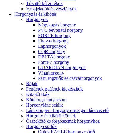
Tűzoltó készülékek
Vészjeladók és vészfények
Horgonyzás és kikötés
Horgonyok
Négykapás horgony
PVC bevonatú horgony
FORCE horgony
Ekevas horgony
Laphorgonyok
CQR horgony
DELTA horgony
Force 7 horgony
GUARDIAN horgonyok
Viharhorgony
Parti rögzítők és csavarhorgonyok
Bóják
Fenderek pufferek kiegészítők
Kikötőbikák
Kötélrugó kutyacsont
Horgonylánc seklik
Láncstopper - horgony orrcsiga - láncvezető
Horgony és kikötő kötelek
Összekötő és forgószemek horgonyhoz
Horgonycsörlők
Quick EAGLE horgonycsörlő