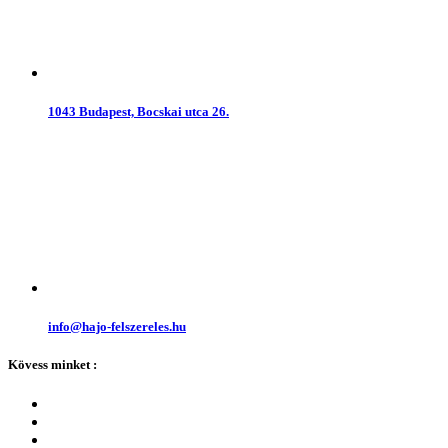
1043 Budapest, Bocskai utca 26.
info@hajo-felszereles.hu
Kövess minket :