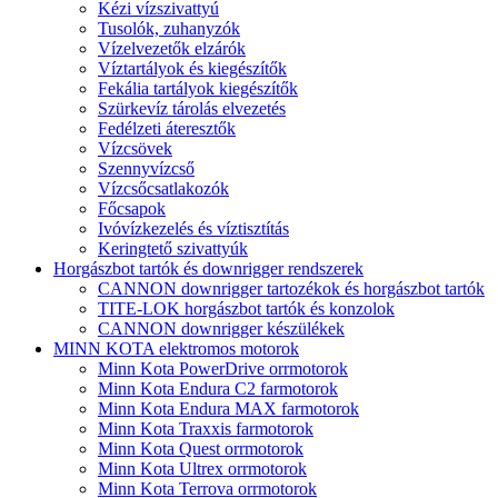
Kézi vízszivattyú
Tusolók, zuhanyzók
Vízelvezetők elzárók
Víztartályok és kiegészítők
Fekália tartályok kiegészítők
Szürkevíz tárolás elvezetés
Fedélzeti áteresztők
Vízcsövek
Szennyvízcső
Vízcsőcsatlakozók
Főcsapok
Ivóvízkezelés és víztisztítás
Keringtető szivattyúk
Horgászbot tartók és downrigger rendszerek
CANNON downrigger tartozékok és horgászbot tartók
TITE-LOK horgászbot tartók és konzolok
CANNON downrigger készülékek
MINN KOTA elektromos motorok
Minn Kota PowerDrive orrmotorok
Minn Kota Endura C2 farmotorok
Minn Kota Endura MAX farmotorok
Minn Kota Traxxis farmotorok
Minn Kota Quest orrmotorok
Minn Kota Ultrex orrmotorok
Minn Kota Terrova orrmotorok