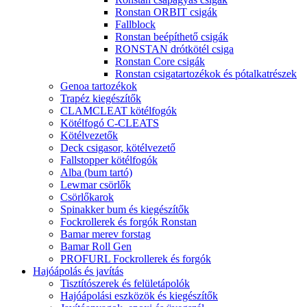
Ronstan ORBIT csigák
Fallblock
Ronstan beépíthető csigák
RONSTAN drótkötél csiga
Ronstan Core csigák
Ronstan csigatartozékok és pótalkatrészek
Genoa tartozékok
Trapéz kiegészítők
CLAMCLEAT kötélfogók
Kötélfogó C-CLEATS
Kötélvezetők
Deck csigasor, kötélvezető
Fallstopper kötélfogók
Alba (bum tartó)
Lewmar csörlők
Csörlőkarok
Spinakker bum és kiegészítők
Fockrollerek és forgók Ronstan
Bamar merev forstag
Bamar Roll Gen
PROFURL Fockrollerek és forgók
Hajóápolás és javítás
Tisztítószerek és felületápolók
Hajóápolási eszközök és kiegészítők