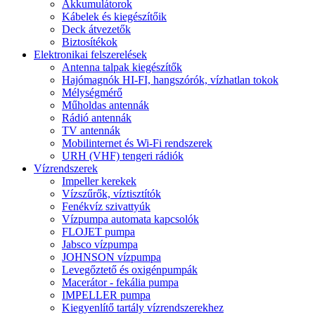
Akkumulátorok
Kábelek és kiegészítőik
Deck átvezetők
Biztosítékok
Elektronikai felszerelések
Antenna talpak kiegészítők
Hajómagnók HI-FI, hangszórók, vízhatlan tokok
Mélységmérő
Műholdas antennák
Rádió antennák
TV antennák
Mobilinternet és Wi-Fi rendszerek
URH (VHF) tengeri rádiók
Vízrendszerek
Impeller kerekek
Vízszűrők, víztisztítók
Fenékvíz szivattyúk
Vízpumpa automata kapcsolók
FLOJET pumpa
Jabsco vízpumpa
JOHNSON vízpumpa
Levegőztető és oxigénpumpák
Macerátor - fekália pumpa
IMPELLER pumpa
Kiegyenlítő tartály vízrendszerekhez