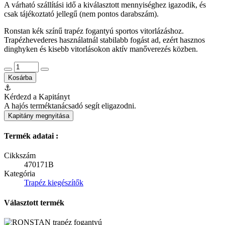
A várható szállítási idő a kiválasztott mennyiséghez igazodik, és
csak tájékoztató jellegű (nem pontos darabszám).
Ronstan kék színű trapéz fogantyú sportos vitorlázáshoz.
Trapézhevederes használatnál stabilabb fogást ad, ezért hasznos
dinghyken és kisebb vitorlásokon aktív manőverezés közben.
Kosárba
⚓
Kérdezd a Kapitányt
A hajós terméktanácsadó segít eligazodni.
Kapitány megnyitása
Termék adatai :
Cikkszám
470171B
Kategória
Trapéz kiegészítők
Választott termék