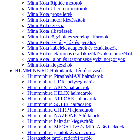
Minn Kota Riptide motorok
Minn Kota Ulterra orrmotorok
Minn Kota propellerek
Minn Kota motor kiegészítők
Minn Kota szerviz
Minn Kota alkatrészek
Minn Kota rögzítők és szerelőplatformok
Minn Kota távirányítók és pedálok
Minn Kota kábelek, adapterek és csatlakozók
Minn Kota elektromos csatlakozók és akkutartozékok
Minn Kota Talon és Raptor sekélyvízi horgonyok
Minn Kota kiegészítők
HUMMINBIRD Halradarok, Térképolvasók
Humminbird PiranhaMAX halradarok
Humminbird HDR mélységmérők
Humminbird APEX halradarok
Humminbird HELIX halradarok
Humminbird XPLORE halradarok
Humminbird SOLIX halradarok
Humminbird CHIRP hajóradarok
Humminbird NAVIONICS térképek
Humminbird halradar kiegészítők
Humminbird MEGA Live és MEGA 360 jeladók
Humminbird jeladók és szenzorok
Horgászbot tartók radarfej tartók