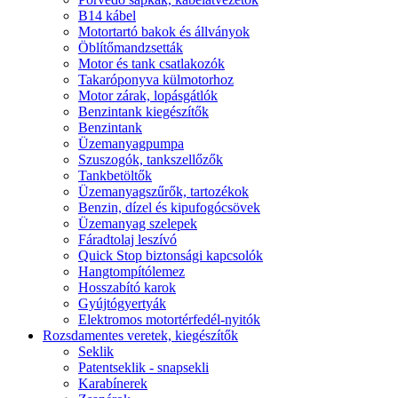
B14 kábel
Motortartó bakok és állványok
Öblítőmandzsetták
Motor és tank csatlakozók
Takaróponyva külmotorhoz
Motor zárak, lopásgátlók
Benzintank kiegészítők
Benzintank
Üzemanyagpumpa
Szuszogók, tankszellőzők
Tankbetöltők
Üzemanyagszűrők, tartozékok
Benzin, dízel és kipufogócsövek
Üzemanyag szelepek
Fáradtolaj leszívó
Quick Stop biztonsági kapcsolók
Hangtompítólemez
Hosszabító karok
Gyújtógyertyák
Elektromos motortérfedél-nyitók
Rozsdamentes veretek, kiegészítők
Seklik
Patentseklik - snapsekli
Karabínerek