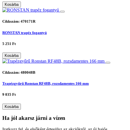
Kosárba
Cikkszám: 470171R
RONSTAN trapéz fogantyú
5 251 Ft
Kosárba
Cikkszám: 480048B
Trapézgyűrű Ronstan RF48B, rozsdamentes 166 mm
9 035 Ft
Kosárba
Ha jól akarsz járni a vízen
Iratkozz fel, és elsőként értesülsz az akciókról, az új hajós