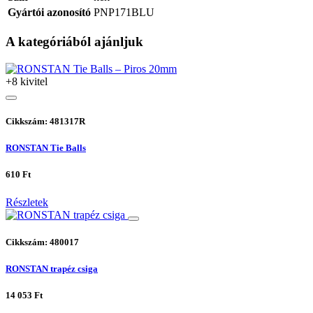
Gyártói azonosító
PNP171BLU
A kategóriából ajánljuk
+8 kivitel
Cikkszám: 481317R
RONSTAN Tie Balls
610 Ft
Részletek
Cikkszám: 480017
RONSTAN trapéz csiga
14 053 Ft