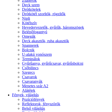
Zsanérok
Deck szem
Drótkötelek
Drótkötél szorítók, rögzítők
Nipli
Kötélszív
Hevedervezetők, gyűrűk, háromszögek
Belépőfogantyú
Omegák
Deck akasztók, ruha akasztók
Spannerek
Bolcnik
U-alakú vonószem
Terminálok
Gyűrűanya, gyűrűcsavar, gyűrűsbolcni
Csőbilincs
Szegecs
Csavarok
Csavaranyák
Menetes szár A2
Alátétek
Fények, világítás
Pozíciófények
Reflektorok, fényszórók
Belső világítás