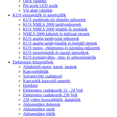
Deck világítás
Pót izzók LED izzók
Víz alatti világítás
KUS visszajelzők és kiegészítők
KUS multifunkciós digitális műszerek
KUS NMEA 2000 tartályműszerek
KUS NMEA 2000 jeladók és modulok
NMEA 2000 kábelek és hálózati elemek
KUS analóg tartályszint műszerek
KUS analóg tartályjeladók és beépítő elemek
KUS motor-, elektromos és üzemóra műszerek
KUS motorjeladók és riasztó tartozékok
KUS kormányállás-, trim- és sebességmérők
Elektromos felszerelések
Ablaktörlő motor, karok, lapátok
Kapcsolótáblák
Szivargyújtó csatlakozó
Kapcsolók kapcsoló panelek
Hajókürt
Elektromos csatlakozók 12 - 24 Volt
Elektromos csatlakozók 230 Volt
220 voltos hosszabbítók, átalakítók
Akkumulátor dobozok
Akkumulátor saruk
Akkumulátor töltők