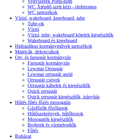
Vegyszerek Porta-potti
WC Átépítő szett kézi - elektromos
WC tartozékok
Vízisí, wakeboard, kneeboard, tube
Tube-ok
Vízisí
Vízisí, tube, wakeboard kötelek kiegészítők
Wakeboard és kneeboard
Hidraulikus kormányművek tartozékok
Matricák, dekorcsíkok
Orr- és farsugár kormányzás
Farsugár kormányzás
Lewmar Orrsugár
Lewmar orrsugár anód
Orrsugár csövek
Orrsugár kábelek és kiegészítők
Quick orrsugár
Quick orrsugár kiegészítők, irányítás
Hűtés fűtés főzés mosogatás
Gázfőzők főzőlapok
Hűtőszekrények, hűtőboxok
Mosogatók kiegészítők
Bojlerek és vízmelegítők
Fűtés
Ruházat