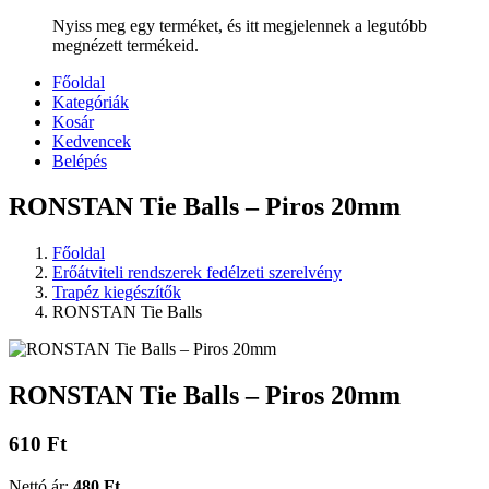
Nyiss meg egy terméket, és itt megjelennek a legutóbb
megnézett termékeid.
Főoldal
Kategóriák
Kosár
Kedvencek
Belépés
RONSTAN Tie Balls – Piros 20mm
Főoldal
Erőátviteli rendszerek fedélzeti szerelvény
Trapéz kiegészítők
RONSTAN Tie Balls
RONSTAN Tie Balls – Piros 20mm
610 Ft
Nettó ár:
480 Ft