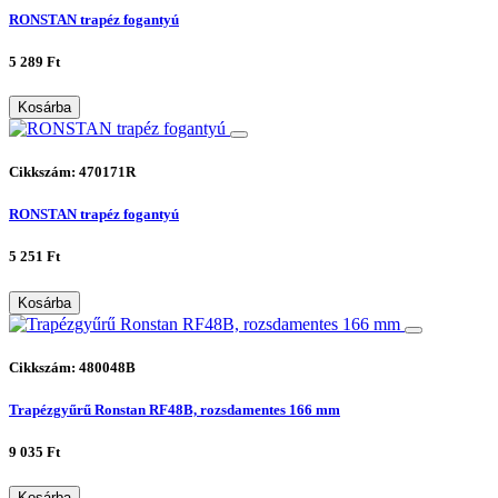
RONSTAN trapéz fogantyú
5 289 Ft
Kosárba
Cikkszám: 470171R
RONSTAN trapéz fogantyú
5 251 Ft
Kosárba
Cikkszám: 480048B
Trapézgyűrű Ronstan RF48B, rozsdamentes 166 mm
9 035 Ft
Kosárba