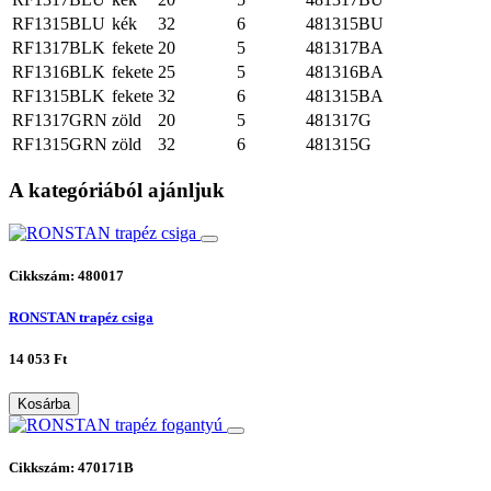
RF1315BLU
kék
32
6
481315BU
RF1317BLK
fekete
20
5
481317BA
RF1316BLK
fekete
25
5
481316BA
RF1315BLK
fekete
32
6
481315BA
RF1317GRN
zöld
20
5
481317G
RF1315GRN
zöld
32
6
481315G
A kategóriából ajánljuk
Cikkszám: 480017
RONSTAN trapéz csiga
14 053 Ft
Kosárba
Cikkszám: 470171B