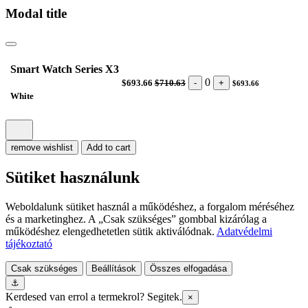
Modal title
Smart Watch Series X3
0
-
+
$693.66
$710.63
$693.66
White
remove wishlist
Add to cart
Sütiket használunk
Weboldalunk sütiket használ a működéshez, a forgalom méréséhez
és a marketinghez. A „Csak szükséges” gombbal kizárólag a
működéshez elengedhetetlen sütik aktiválódnak.
Adatvédelmi
tájékoztató
Csak szükséges
Beállítások
Összes elfogadása
⚓
Kerdesed van errol a termekrol? Segitek.
×