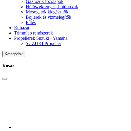
Gázfőzők főzőlapok
Hűtőszekrények, hűtőboxok
Mosogatók kiegészítők
Bojlerek és vízmelegítők
Fűtés
Ruházat
Trimmlap rendszerek
Propellerek Suzuki - Yamaha
SUZUKI Propeller
Kategóriák
Kosár