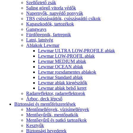
Szellőztető zsák
Saling görgő vitorla védők
Napernyők, napvédő ponyvák
TBS csúszásgátlók, csúszásgátló csíkok
Kapaszkodók, tartozékok
Gangways
Fürdőtrepnik, fartrepnik
Latni, latnivég
Ablakok Lewmar
Lewmar ULTRA LOW-PROFILE ablak
Lewmar LOW-PROFIL ablak
Lewmar MEDIUM ablak
Lewmar OCEAN ablak
Lewmar rozsdamentes ablakok
Lewmar Standard ablak
Lewmar ablak kiegészítők
Lewmar ablak belső keret
Radarreflektor, radarreflektorok
Árboc, deck lépcső
Biztonsági és mentőfelszerelések
Mentőmellények, vízisímellények
Mentőgyűrűk, mentőpatkók
Mentőgyűrű és patkó tartozékok
Kesztyűk
Biztonsági hevederek