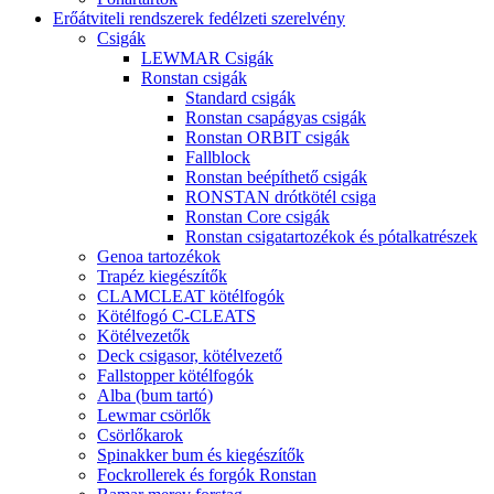
Erőátviteli rendszerek fedélzeti szerelvény
Csigák
LEWMAR Csigák
Ronstan csigák
Standard csigák
Ronstan csapágyas csigák
Ronstan ORBIT csigák
Fallblock
Ronstan beépíthető csigák
RONSTAN drótkötél csiga
Ronstan Core csigák
Ronstan csigatartozékok és pótalkatrészek
Genoa tartozékok
Trapéz kiegészítők
CLAMCLEAT kötélfogók
Kötélfogó C-CLEATS
Kötélvezetők
Deck csigasor, kötélvezető
Fallstopper kötélfogók
Alba (bum tartó)
Lewmar csörlők
Csörlőkarok
Spinakker bum és kiegészítők
Fockrollerek és forgók Ronstan