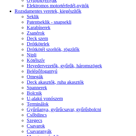
Gyújtógyertyák
Elektromos motortérfedél-nyitók
Rozsdamentes veretek, kiegészítők
Seklik
Patentseklik - snapsekli
Karabínerek
Zsanérok
Deck szem
Drótkötelek
Drótkötél szorítók, rögzítők
Nipli
Kötélszív
Hevedervezetők, gyűrűk, háromszögek
Belépőfogantyú
Omegák
Deck akasztók, ruha akasztók
Spannerek
Bolcnik
U-alakú vonószem
Terminálok
Gyűrűanya, gyűrűcsavar, gyűrűsbolcni
Csőbilincs
Szegecs
Csavarok
Csavaranyák