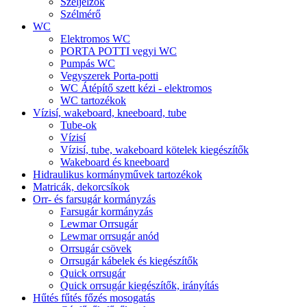
Széljelzők
Szélmérő
WC
Elektromos WC
PORTA POTTI vegyi WC
Pumpás WC
Vegyszerek Porta-potti
WC Átépítő szett kézi - elektromos
WC tartozékok
Vízisí, wakeboard, kneeboard, tube
Tube-ok
Vízisí
Vízisí, tube, wakeboard kötelek kiegészítők
Wakeboard és kneeboard
Hidraulikus kormányművek tartozékok
Matricák, dekorcsíkok
Orr- és farsugár kormányzás
Farsugár kormányzás
Lewmar Orrsugár
Lewmar orrsugár anód
Orrsugár csövek
Orrsugár kábelek és kiegészítők
Quick orrsugár
Quick orrsugár kiegészítők, irányítás
Hűtés fűtés főzés mosogatás