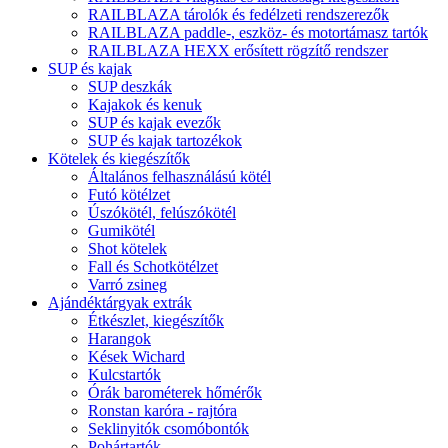
RAILBLAZA tárolók és fedélzeti rendszerezők
RAILBLAZA paddle-, eszköz- és motortámasz tartók
RAILBLAZA HEXX erősített rögzítő rendszer
SUP és kajak
SUP deszkák
Kajakok és kenuk
SUP és kajak evezők
SUP és kajak tartozékok
Kötelek és kiegészítők
Általános felhasználású kötél
Futó kötélzet
Úszókötél, felúszókötél
Gumikötél
Shot kötelek
Fall és Schotkötélzet
Varró zsineg
Ajándéktárgyak extrák
Étkészlet, kiegészítők
Harangok
Kések Wichard
Kulcstartók
Órák barométerek hőmérők
Ronstan karóra - rajtóra
Seklinyitók csomóbontók
Pohártartók