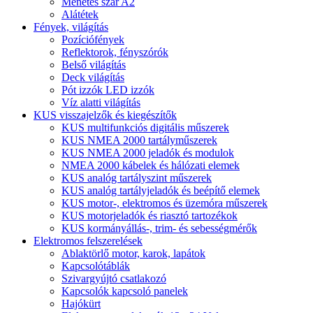
Menetes szár A2
Alátétek
Fények, világítás
Pozíciófények
Reflektorok, fényszórók
Belső világítás
Deck világítás
Pót izzók LED izzók
Víz alatti világítás
KUS visszajelzők és kiegészítők
KUS multifunkciós digitális műszerek
KUS NMEA 2000 tartályműszerek
KUS NMEA 2000 jeladók és modulok
NMEA 2000 kábelek és hálózati elemek
KUS analóg tartályszint műszerek
KUS analóg tartályjeladók és beépítő elemek
KUS motor-, elektromos és üzemóra műszerek
KUS motorjeladók és riasztó tartozékok
KUS kormányállás-, trim- és sebességmérők
Elektromos felszerelések
Ablaktörlő motor, karok, lapátok
Kapcsolótáblák
Szivargyújtó csatlakozó
Kapcsolók kapcsoló panelek
Hajókürt