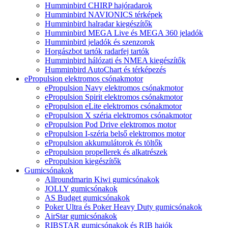
Humminbird CHIRP hajóradarok
Humminbird NAVIONICS térképek
Humminbird halradar kiegészítők
Humminbird MEGA Live és MEGA 360 jeladók
Humminbird jeladók és szenzorok
Horgászbot tartók radarfej tartók
Humminbird hálózati és NMEA kiegészítők
Humminbird AutoChart és térképezés
ePropulsion elektromos csónakmotor
ePropulsion Navy elektromos csónakmotor
ePropulsion Spirit elektromos csónakmotor
ePropulsion eLite elektromos csónakmotor
ePropulsion X széria elektromos csónakmotor
ePropulsion Pod Drive elektromos motor
ePropulsion I-széria belső elektromos motor
ePropulsion akkumulátorok és töltők
ePropulsion propellerek és alkatrészek
ePropulsion kiegészítők
Gumicsónakok
Allroundmarin Kiwi gumicsónakok
JOLLY gumicsónakok
AS Budget gumicsónakok
Poker Ultra és Poker Heavy Duty gumicsónakok
AirStar gumicsónakok
RIBSTAR gumicsónakok és RIB hajók