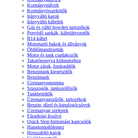
Kormányművek
Kormányösszekötők
Irányváltó karok
Irányváltó kábelek
Gáz és váltó bowden tartozékok
Porvédő sapkák, kábelátvezetők
B14 kábel
Motortartó bakok és állványok
Öblítőmandzsetták
Motor és tank csatlakozók
Takaróponyva külmotorhoz
Motor zárak, lopásgátlók
Benzintank kiegészítők
Benzintank
Üzemanyagpumpa
Szuszogók, tankszellőzők
Tankbetöltők
Üzemanyagszűrők, tartozékok
Benzin, dízel és kipufogócsövek
Üzemanyag szelepek
Fáradtolaj leszívó
Quick Stop biztonsági kapcsolók
Hangtompítólemez
Hosszabító karok