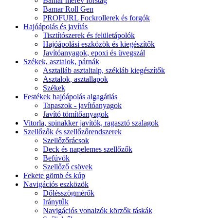
Bamar merev forstag
Bamar Roll Gen
PROFURL Fockrollerek és forgók
Hajóápolás és javítás
Tisztítószerek és felületápolók
Hajóápolási eszközök és kiegészítők
Javítóanyagok, epoxi és üvegszál
Székek, asztalok, párnák
Asztalláb asztaltalp, székláb kiegészítők
Asztalok, asztallapok
Székek
Festékek hajóápolás algagátlás
Tapaszok - javítóanyagok
Javító tömítőanyagok
Vitorla, spinakker javítók, ragasztó szalagok
Szellőzők és szellőzőrendszerek
Szellőzőrácsok
Deck és napelemes szellőzők
Befúvók
Szellőző csövek
Fekete gömb és kúp
Navigációs eszközök
Dőlésszögmérők
Iránytűk
Navigációs vonalzók körzők táskák