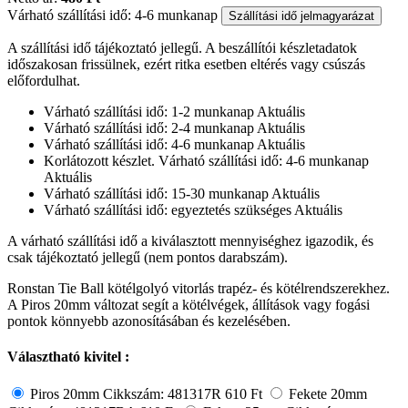
Várható szállítási idő: 4-6 munkanap
Szállítási idő jelmagyarázat
A szállítási idő tájékoztató jellegű. A beszállítói készletadatok
időszakosan frissülnek, ezért ritka esetben eltérés vagy csúszás
előfordulhat.
Várható szállítási idő: 1-2 munkanap
Aktuális
Várható szállítási idő: 2-4 munkanap
Aktuális
Várható szállítási idő: 4-6 munkanap
Aktuális
Korlátozott készlet. Várható szállítási idő: 4-6 munkanap
Aktuális
Várható szállítási idő: 15-30 munkanap
Aktuális
Várható szállítási idő: egyeztetés szükséges
Aktuális
A várható szállítási idő a kiválasztott mennyiséghez igazodik, és
csak tájékoztató jellegű (nem pontos darabszám).
Ronstan Tie Ball kötélgolyó vitorlás trapéz- és kötélrendszerekhez.
A Piros 20mm változat segít a kötélvégek, állítások vagy fogási
pontok könnyebb azonosításában és kezelésében.
Választható kivitel :
Piros 20mm
Cikkszám: 481317R
610 Ft
Fekete 20mm