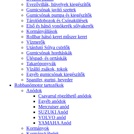
Evezővillák, hüvelyek kiegészítők
Gumicsónak javító szettek
Gumicsónak pumpa és kiegészítők
Tárolódobozok és Csónakülések
Első és hátsó vonókerék sólyakerék
Kormányállások
Rollbar hátsó keret műszer keret
Vízmerők
Utánfutó Sólya csörlők
Gumicsónak hordtáskák
Üléspad- és orrtáskák
Takaróponyvák
Vízálló zsákok, tokok
Egyéb gumicsónak kiegészítők
Spanifer, gurtni, heveder
Robbanómotor tartozékok
Anódok
Csavarral rögzíthető anódok
Egyéb anódok
Mercruiser anód
SUZUKI Anód
VOLVO anód
YAMAHA Anód
Kormányok
Kormánykábelek