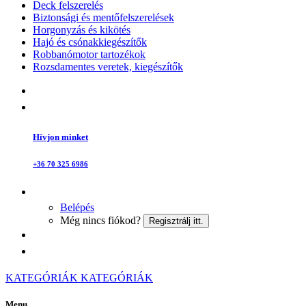
Deck felszerelés
Biztonsági és mentőfelszerelések
Horgonyzás és kikötés
Hajó és csónakkiegészítők
Robbanómotor tartozékok
Rozsdamentes veretek, kiegészítők
Hívjon minket
+36 70 325 6986
Belépés
Még nincs fiókod?
Regisztrálj itt.
KATEGÓRIÁK
KATEGÓRIÁK
Menu