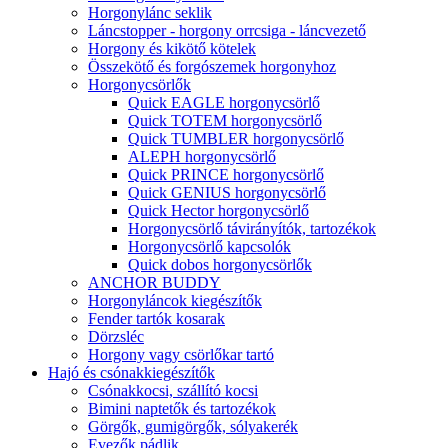
Horgonylánc seklik
Láncstopper - horgony orrcsiga - láncvezető
Horgony és kikötő kötelek
Összekötő és forgószemek horgonyhoz
Horgonycsörlők
Quick EAGLE horgonycsörlő
Quick TOTEM horgonycsörlő
Quick TUMBLER horgonycsörlő
ALEPH horgonycsörlő
Quick PRINCE horgonycsörlő
Quick GENIUS horgonycsörlő
Quick Hector horgonycsörlő
Horgonycsörlő távirányítók, tartozékok
Horgonycsörlő kapcsolók
Quick dobos horgonycsörlők
ANCHOR BUDDY
Horgonyláncok kiegészítők
Fender tartók kosarak
Dörzsléc
Horgony vagy csörlőkar tartó
Hajó és csónakkiegészítők
Csónakkocsi, szállító kocsi
Bimini naptetők és tartozékok
Görgők, gumigörgők, sólyakerék
Evezők pádlik