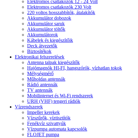
Elektromos csatlakozók 12 - 24 Volt
Elektromos csatlakozók 230 Volt
220 voltos hosszabbítók, átalakítók
Akkumulátor dobozok
Akkumulátor saruk
Akkumulátor töltők
Akkumulátorok
Kábelek és kiegészítőik
Deck átvezetők
Biztosítékok
Elektronikai felszerelések
Antenna talpak kiegészítők
Hajómagnók HI-FI, hangszórók, vízhatlan tokok
Mélységmérő
Műholdas antennák
Rádió antennák
TV antennák
Mobilinternet és Wi-Fi rendszerek
URH (VHF) tengeri rádiók
Vízrendszerek
Impeller kerekek
Vízszűrők, víztisztítók
Fenékvíz szivattyúk
Vízpumpa automata kapcsolók
FLOJET pumpa