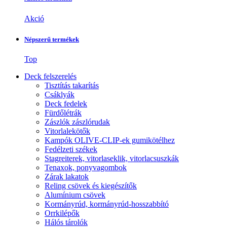
Akció
Népszerű termékek
Top
Deck felszerelés
Tisztítás takarítás
Csáklyák
Deck fedelek
Fürdőlétrák
Zászlók zászlórudak
Vitorlalekötők
Kampók OLIVE-CLIP-ek gumikötélhez
Fedélzeti székek
Stagreiterek, vitorlaseklik, vitorlacsuszkák
Tenaxok, ponyvagombok
Zárak lakatok
Reling csövek és kiegészítők
Alumínium csövek
Kormányrúd, kormányrúd-hosszabbító
Orrkilépők
Hálós tárolók