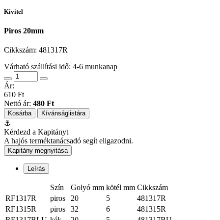
Kivitel
Piros 20mm
Cikkszám:
481317R
Várható szállítási idő: 4-6 munkanap
Ár:
610 Ft
Nettó ár:
480 Ft
Kosárba
Kívánságlistára
⚓
Kérdezd a Kapitányt
A hajós terméktanácsadó segít eligazodni.
Kapitány megnyitása
Leírás
Szín
Golyó mm
kötél mm
Cikkszám
RF1317R
piros
20
5
481317R
RF1315R
piros
32
6
481315R
RF1317BLU
kék
20
5
481317BU