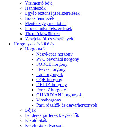
Vízimentő bója
Hangjelzők
Egyéb biztonsági felszerelések
Bootsmann szék
Mentősziget, mentőtutaj
Pirotechnikai felszerelések
Tűzoltó készülékek
Vészjeladók és vészfények
Horgonyzás és kikötés
Horgonyok
Négykapás horgony
PVC bevonatú horgony
FORCE horgony
Ekevas horgony
Laphorgonyok
CQR horgony
DELTA horgony
Force 7 horgony
GUARDIAN horgonyok
Viharhorgony
Parti rögzítők és csavarhorgonyok
Bóják
Fenderek pufferek kiegészítők
Kikötőbikák
Kötélrugó kutyacsont