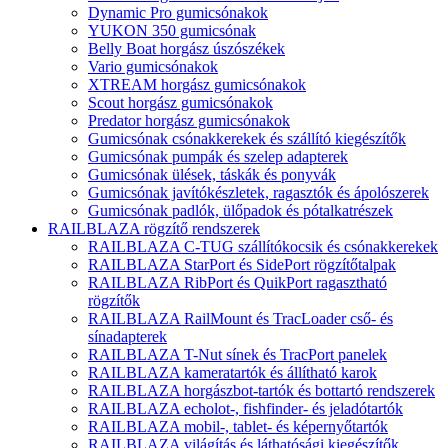
Dynamic Pro gumicsónakok
YUKON 350 gumicsónak
Belly Boat horgász úszószékek
Vario gumicsónakok
XTREAM horgász gumicsónakok
Scout horgász gumicsónakok
Predator horgász gumicsónakok
Gumicsónak csónakkerekek és szállító kiegészítők
Gumicsónak pumpák és szelep adapterek
Gumicsónak ülések, táskák és ponyvák
Gumicsónak javítókészletek, ragasztók és ápolószerek
Gumicsónak padlók, ülőpadok és pótalkatrészek
RAILBLAZA rögzítő rendszerek
RAILBLAZA C-TUG szállítókocsik és csónakkerekek
RAILBLAZA StarPort és SidePort rögzítőtalpak
RAILBLAZA RibPort és QuikPort ragasztható
rögzítők
RAILBLAZA RailMount és TracLoader cső- és
sínadapterek
RAILBLAZA T-Nut sínek és TracPort panelek
RAILBLAZA kameratartók és állítható karok
RAILBLAZA horgászbot-tartók és bottartó rendszerek
RAILBLAZA echolot-, fishfinder- és jeladótartók
RAILBLAZA mobil-, tablet- és képernyőtartók
RAILBLAZA világítás és láthatósági kiegészítők