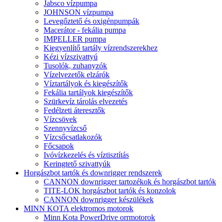
Jabsco vízpumpa
JOHNSON vízpumpa
Levegőztető és oxigénpumpák
Macerátor - fekália pumpa
IMPELLER pumpa
Kiegyenlítő tartály vízrendszerekhez
Kézi vízszivattyú
Tusolók, zuhanyzók
Vízelvezetők elzárók
Víztartályok és kiegészítők
Fekália tartályok kiegészítők
Szürkevíz tárolás elvezetés
Fedélzeti áteresztők
Vízcsövek
Szennyvízcső
Vízcsőcsatlakozók
Főcsapok
Ivóvízkezelés és víztisztítás
Keringtető szivattyúk
Horgászbot tartók és downrigger rendszerek
CANNON downrigger tartozékok és horgászbot tartók
TITE-LOK horgászbot tartók és konzolok
CANNON downrigger készülékek
MINN KOTA elektromos motorok
Minn Kota PowerDrive orrmotorok