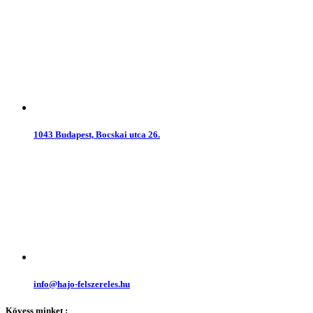
1043 Budapest, Bocskai utca 26.
info@hajo-felszereles.hu
Kövess minket :