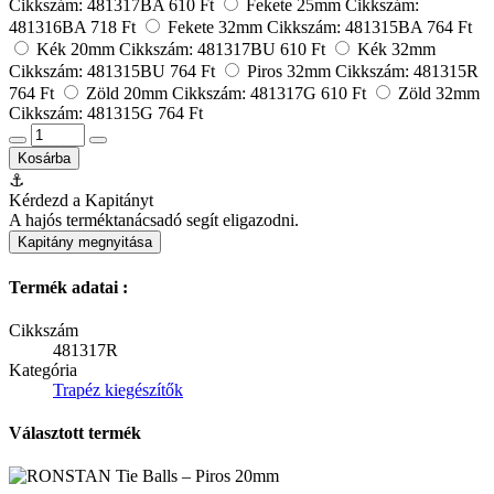
Cikkszám: 481317BA
610 Ft
Fekete 25mm
Cikkszám:
481316BA
718 Ft
Fekete 32mm
Cikkszám: 481315BA
764 Ft
Kék 20mm
Cikkszám: 481317BU
610 Ft
Kék 32mm
Cikkszám: 481315BU
764 Ft
Piros 32mm
Cikkszám: 481315R
764 Ft
Zöld 20mm
Cikkszám: 481317G
610 Ft
Zöld 32mm
Cikkszám: 481315G
764 Ft
Kosárba
⚓
Kérdezd a Kapitányt
A hajós terméktanácsadó segít eligazodni.
Kapitány megnyitása
Termék adatai :
Cikkszám
481317R
Kategória
Trapéz kiegészítők
Választott termék