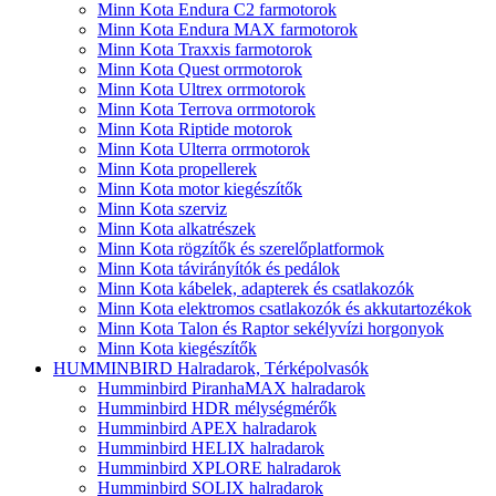
Minn Kota Endura C2 farmotorok
Minn Kota Endura MAX farmotorok
Minn Kota Traxxis farmotorok
Minn Kota Quest orrmotorok
Minn Kota Ultrex orrmotorok
Minn Kota Terrova orrmotorok
Minn Kota Riptide motorok
Minn Kota Ulterra orrmotorok
Minn Kota propellerek
Minn Kota motor kiegészítők
Minn Kota szerviz
Minn Kota alkatrészek
Minn Kota rögzítők és szerelőplatformok
Minn Kota távirányítók és pedálok
Minn Kota kábelek, adapterek és csatlakozók
Minn Kota elektromos csatlakozók és akkutartozékok
Minn Kota Talon és Raptor sekélyvízi horgonyok
Minn Kota kiegészítők
HUMMINBIRD Halradarok, Térképolvasók
Humminbird PiranhaMAX halradarok
Humminbird HDR mélységmérők
Humminbird APEX halradarok
Humminbird HELIX halradarok
Humminbird XPLORE halradarok
Humminbird SOLIX halradarok