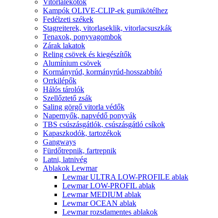
Vitorlalekötők
Kampók OLIVE-CLIP-ek gumikötélhez
Fedélzeti székek
Stagreiterek, vitorlaseklik, vitorlacsuszkák
Tenaxok, ponyvagombok
Zárak lakatok
Reling csövek és kiegészítők
Alumínium csövek
Kormányrúd, kormányrúd-hosszabbító
Orrkilépők
Hálós tárolók
Szellőztető zsák
Saling görgő vitorla védők
Napernyők, napvédő ponyvák
TBS csúszásgátlók, csúszásgátló csíkok
Kapaszkodók, tartozékok
Gangways
Fürdőtrepnik, fartrepnik
Latni, latnivég
Ablakok Lewmar
Lewmar ULTRA LOW-PROFILE ablak
Lewmar LOW-PROFIL ablak
Lewmar MEDIUM ablak
Lewmar OCEAN ablak
Lewmar rozsdamentes ablakok