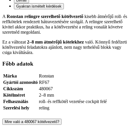
Leírás
Gyakran ismételt kérdések
A
Ronstan relingre szerelhető kötélvezető
kisebb átmérőjű roll- és
reffkötelek rendezett hátravezetésére szolgál. A relingre szerelhető
kivitel akkor praktikus, ha a kötélvezetést a reling vonalát követve
szeretnéd megoldani.
Ez a változat
2–8 mm átmérőjű kötelekhez
való. Könnyű fedélzeti
kötélvezetési feladatokra ajánlott, nem nagy terhelésű blokk vagy
csiga kiváltására.
Főbb adatok
Márka
Ronstan
Gyártói azonosító
RF67
Cikkszám
480067
Kötélméret
2–8 mm
Felhasználás
roll- és reffkötél vezetése cockpit felé
Szerelési hely
reling
Mire való a 480067 kötélvezető?