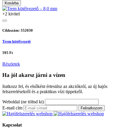
Kosárba
+2 kivitel
Cikkszám: 552030
Trem kötélvezető
595 Ft
Részletek
Ha jól akarsz járni a vízen
Iratkozz fel, és elsőként értesülsz az akciókról, az új hajós
felszerelésekről és a praktikus vízi tippekről.
Weboldal (ne töltsd ki)
E-mail cím
Feliratkozom
Kapcsolat