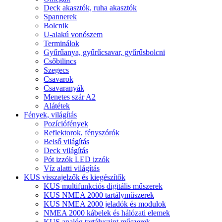
Deck akasztók, ruha akasztók
Spannerek
Bolcnik
U-alakú vonószem
Terminálok
Gyűrűanya, gyűrűcsavar, gyűrűsbolcni
Csőbilincs
Szegecs
Csavarok
Csavaranyák
Menetes szár A2
Alátétek
Fények, világítás
Pozíciófények
Reflektorok, fényszórók
Belső világítás
Deck világítás
Pót izzók LED izzók
Víz alatti világítás
KUS visszajelzők és kiegészítők
KUS multifunkciós digitális műszerek
KUS NMEA 2000 tartályműszerek
KUS NMEA 2000 jeladók és modulok
NMEA 2000 kábelek és hálózati elemek
KUS analóg tartályszint műszerek