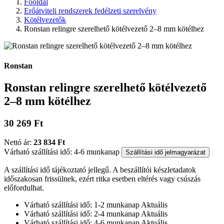
Főoldal
Erőátviteli rendszerek fedélzeti szerelvény
Kötélvezetők
Ronstan relingre szerelhető kötélvezető 2–8 mm kötélhez
Ronstan
Ronstan relingre szerelhető kötélvezető
2–8 mm kötélhez
30 269 Ft
Nettó ár:
23 834 Ft
Várható szállítási idő: 4-6 munkanap
Szállítási idő jelmagyarázat
A szállítási idő tájékoztató jellegű. A beszállítói készletadatok
időszakosan frissülnek, ezért ritka esetben eltérés vagy csúszás
előfordulhat.
Várható szállítási idő: 1-2 munkanap
Aktuális
Várható szállítási idő: 2-4 munkanap
Aktuális
Várható szállítási idő: 4-6 munkanap
Aktuális