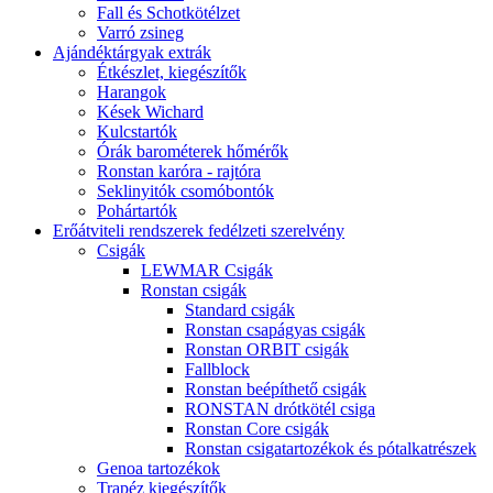
Fall és Schotkötélzet
Varró zsineg
Ajándéktárgyak extrák
Étkészlet, kiegészítők
Harangok
Kések Wichard
Kulcstartók
Órák barométerek hőmérők
Ronstan karóra - rajtóra
Seklinyitók csomóbontók
Pohártartók
Erőátviteli rendszerek fedélzeti szerelvény
Csigák
LEWMAR Csigák
Ronstan csigák
Standard csigák
Ronstan csapágyas csigák
Ronstan ORBIT csigák
Fallblock
Ronstan beépíthető csigák
RONSTAN drótkötél csiga
Ronstan Core csigák
Ronstan csigatartozékok és pótalkatrészek
Genoa tartozékok
Trapéz kiegészítők