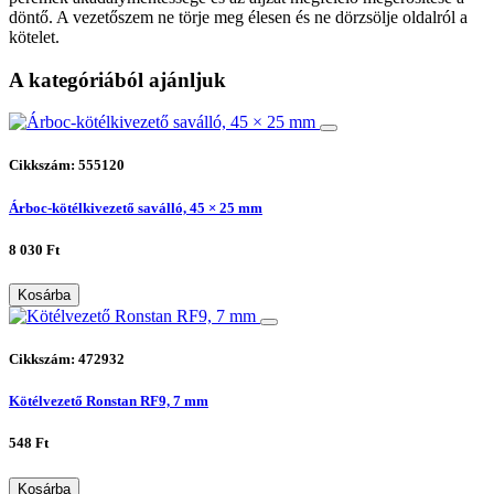
döntő. A vezetőszem ne törje meg élesen és ne dörzsölje oldalról a
kötelet.
A kategóriából ajánljuk
Cikkszám: 555120
Árboc-kötélkivezető saválló, 45 × 25 mm
8 030 Ft
Kosárba
Cikkszám: 472932
Kötélvezető Ronstan RF9, 7 mm
548 Ft
Kosárba