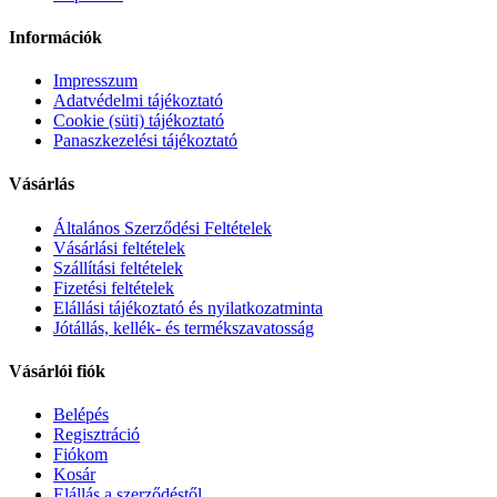
Információk
Impresszum
Adatvédelmi tájékoztató
Cookie (süti) tájékoztató
Panaszkezelési tájékoztató
Vásárlás
Általános Szerződési Feltételek
Vásárlási feltételek
Szállítási feltételek
Fizetési feltételek
Elállási tájékoztató és nyilatkozatminta
Jótállás, kellék- és termékszavatosság
Vásárlói fiók
Belépés
Regisztráció
Fiókom
Kosár
Elállás a szerződéstől