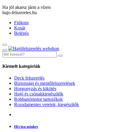
Ha jól akarsz járni a vízen
hajo-felszereles.hu
Fiókom
Kosár
Belépés
Kiemelt kategóriák
Deck felszerelés
Biztonsági és mentőfelszerelések
Horgonyzás és kikötés
Hajó és csónakkiegészítők
Robbanómotor tartozékok
Rozsdamentes veretek, kiegészítők
Hívjon minket