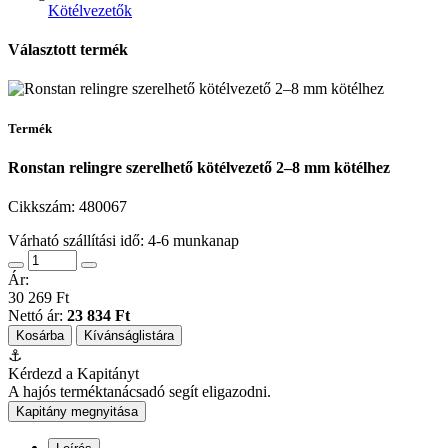
Kötélvezetők
Választott termék
Termék
Ronstan relingre szerelhető kötélvezető 2–8 mm kötélhez
Cikkszám:
480067
Várható szállítási idő: 4-6 munkanap
Ár:
30 269 Ft
Nettó ár:
23 834 Ft
Kosárba
Kívánságlistára
⚓
Kérdezd a Kapitányt
A hajós terméktanácsadó segít eligazodni.
Kapitány megnyitása