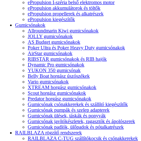
ePropulsion I-széria belső elektromos motor
ePropulsion akkumulátorok és töltők
ePropulsion propellerek és alkatrészek
ePropulsion kiegészítők
Gumicsónakok
Allroundmarin Kiwi gumicsónakok
JOLLY gumicsónakok
AS Budget gumicsónakok
Poker Ultra és Poker Heavy Duty gumicsónakok
AirStar gumicsónakok
RIBSTAR gumicsónakok és RIB hajók
Dynamic Pro gumicsónakok
YUKON 350 gumicsónak
Belly Boat horgász úszószékek
Vario gumicsónakok
XTREAM horgász gumicsónakok
Scout horgász gumicsónakok
Predator horgász gumicsónakok
Gumicsónak csónakkerekek és szállító kiegészítők
Gumicsónak pumpák és szelep adapterek
Gumicsónak ülések, táskák és ponyvák
Gumicsónak javítókészletek, ragasztók és ápolószerek
Gumicsónak padlók, ülőpadok és pótalkatrészek
RAILBLAZA rögzítő rendszerek
RAILBLAZA C-TUG szállítókocsik és csónakkerekek