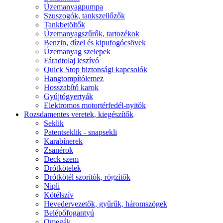
Üzemanyagpumpa
Szuszogók, tankszellőzők
Tankbetöltők
Üzemanyagszűrők, tartozékok
Benzin, dízel és kipufogócsövek
Üzemanyag szelepek
Fáradtolaj leszívó
Quick Stop biztonsági kapcsolók
Hangtompítólemez
Hosszabító karok
Gyújtógyertyák
Elektromos motortérfedél-nyitók
Rozsdamentes veretek, kiegészítők
Seklik
Patentseklik - snapsekli
Karabínerek
Zsanérok
Deck szem
Drótkötelek
Drótkötél szorítók, rögzítők
Nipli
Kötélszív
Hevedervezetők, gyűrűk, háromszögek
Belépőfogantyú
Omegák