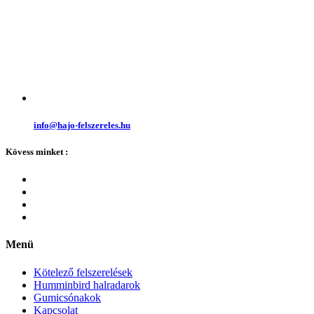
info@hajo-felszereles.hu
Kövess minket :
Menü
Kötelező felszerelések
Humminbird halradarok
Gumicsónakok
Kapcsolat