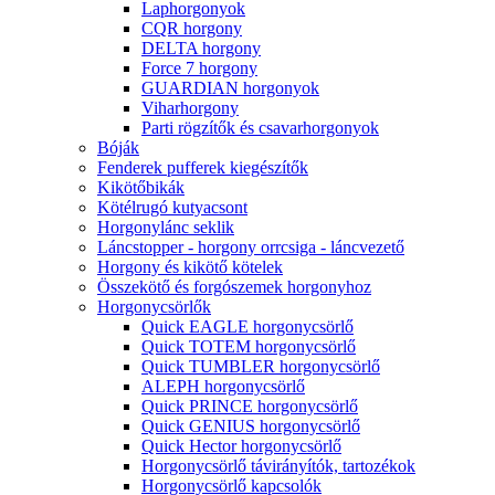
Laphorgonyok
CQR horgony
DELTA horgony
Force 7 horgony
GUARDIAN horgonyok
Viharhorgony
Parti rögzítők és csavarhorgonyok
Bóják
Fenderek pufferek kiegészítők
Kikötőbikák
Kötélrugó kutyacsont
Horgonylánc seklik
Láncstopper - horgony orrcsiga - láncvezető
Horgony és kikötő kötelek
Összekötő és forgószemek horgonyhoz
Horgonycsörlők
Quick EAGLE horgonycsörlő
Quick TOTEM horgonycsörlő
Quick TUMBLER horgonycsörlő
ALEPH horgonycsörlő
Quick PRINCE horgonycsörlő
Quick GENIUS horgonycsörlő
Quick Hector horgonycsörlő
Horgonycsörlő távirányítók, tartozékok
Horgonycsörlő kapcsolók