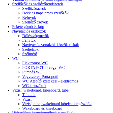
Szellőzők és szellőzőrendszerek
Szellőzőrácsok
Deck és napelemes szellőzők
Befúvók
Szellőző csövek
Fekete gömb és kúp
Navigációs eszközök
Dőlésszögmérők
Iránytűk
Navigációs vonalzók körzők táskák
Széljelzők
Szélmérő
WC
Elektromos WC
PORTA POTTI vegyi WC
Pumpás WC
Vegyszerek Porta-potti
WC Átépítő szett kézi - elektromos
WC tartozékok
Vízisí, wakeboard, kneeboard, tube
Tube-ok
Vízisí
Vízisí, tube, wakeboard kötelek kiegészítők
Wakeboard és kneeboard
Hidraulikus kormányművek tartozékok