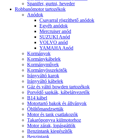
Spanifer, gurtni, heveder
Robbanómotor tartozékok
Anódok
Csavarral rögzíthető anódok
Egyéb anódok
Mercruiser anód
SUZUKI Anód
VOLVO anód
YAMAHA Anód
Kormányok
Kormánykábelek
Kormányművek
Kormányösszekötők
Irányváltó karok
Irányváltó kábelek
Gáz és váltó bowden tartozékok
Porvédő sapkák, kábelátvezetők
B14 kábel
Motortartó bakok és állványok
Öblítőmandzsetták
Motor és tank csatlakozók
Takaróponyva külmotorhoz
Motor zárak, lopásgátlók
Benzintank kiegészítők
Benzintank