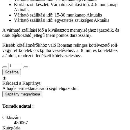
Korlátozott készlet. Várható szállítási idő: 4-6 munkanap
Aktuális
Várható szállítási idő: 15-30 munkanap
Aktuális
Várható szállítási idő: egyeztetés szükséges
Aktuális
A várható szállítási idő a kiválasztott mennyiséghez igazodik, és
csak tájékoztató jellegű (nem pontos darabszám).
Kisebb kötélátmérőkhöz való Ronstan relinges kötélvezető roll-
vagy reffkötelek cockpitba vezetéséhez. 2–8 mm-es kötelekhez
ajánlott, rendezett fedélzeti kötélvezetéshez.
Kosárba
⚓
Kérdezd a Kapitányt
A hajós terméktanácsadó segít eligazodni.
Kapitány megnyitása
Termék adatai :
Cikkszám
480067
Kategória