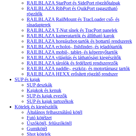
RAILBLAZA StarPort és SidePort rögzítőtalpak
RAILBLAZA RibPort és QuikPort ragasztható
rögzítők
RAILBLAZA RailMount és TracLoader cső- és
sínadapterek
RAILBLAZA T-Nut sínek és TracPort panelek
RAILBLAZA kameratartók és állítható karok
RAILBLAZA horgászbot-tartók és bottartó rendszerek
RAILBLAZA echolot-, fishfinder- és jeladótartók
RAILBLAZA mobil-, tablet- és képernyőtartók
RAILBLAZA világítás és láthatósági kiegészítők
RAILBLAZA tárolók és fedélzeti rendszerezők
RAILBLAZA paddle-, eszköz- és motortámasz tartók
RAILBLAZA HEXX erősített rögzítő rendszer
SUP és kajak
SUP deszkák
Kajakok és kenuk
SUP és kajak evezők
SUP és kajak tartozékok
Kötelek és kiegészítők
Általános felhasználású kötél
Futó kötélzet
Úszókötél, felúszókötél
Gumikötél
Shot kötelek