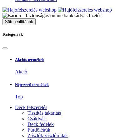
Süti beállítások
Kategóriák
Akciós termékek
Akció
Népszerű termékek
Top
Deck felszerelés
Tisztítás takarítás
Csáklyák
Deck fedelek
Fürdőlétrák
Zászlók zászlórudak