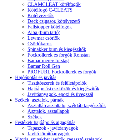
CLAMCLEAT kötélfogók
Kötélfogó C-CLEATS
Kötélvezetők
Deck csigasor, kötélvezető
Fallstopper kötélfogók
Alba (bum tartó)
Lewmar csörlők
Csörlőkarok
Spinakker bum és kiegészítők
Fockrollerek és forgók Ronstan
Bamar merev forstag
Bamar Roll Gen
PROFURL Fockrollerek és forgók
Hajóápolás és javítás
Tisztítószerek és felületápolók
Hajóápolási eszközök és kiegészítők
Javítóanyagok, epoxi és üvegszál
Székek, asztalok, párnák
Asztalláb asztaltalp, székláb kiegészítők
Asztalok, asztallapok
Székek
Festékek hajóápolás algagátlás
Tapaszok - javítóanyagok
Javító tömítőanyagok
Vitorla, spinakker javítók, ragasztó szalagok