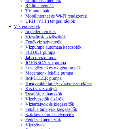
Műholdas antennák
Rádió antennák
TV antennák
Mobilinternet és Wi-Fi rendszerek
URH (VHF) tengeri rádiók
Vízrendszerek
Impeller kerekek
Vízszűrők, víztisztítók
Fenékvíz szivattyúk
Vízpumpa automata kapcsolók
FLOJET pumpa
Jabsco vízpumpa
JOHNSON vízpumpa
Levegőztető és oxigénpumpák
Macerátor - fekália pumpa
IMPELLER pumpa
Kiegyenlítő tartály vízrendszerekhez
Kézi vízszivattyú
Tusolók, zuhanyzók
Vízelvezetők elzárók
Víztartályok és kiegészítők
Fekália tartályok kiegészítők
Szürkevíz tárolás elvezetés
Fedélzeti áteresztők
Vízcsövek