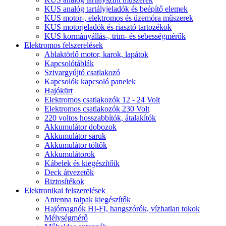
KUS analóg tartályjeladók és beépítő elemek
KUS motor-, elektromos és üzemóra műszerek
KUS motorjeladók és riasztó tartozékok
KUS kormányállás-, trim- és sebességmérők
Elektromos felszerelések
Ablaktörlő motor, karok, lapátok
Kapcsolótáblák
Szivargyújtó csatlakozó
Kapcsolók kapcsoló panelek
Hajókürt
Elektromos csatlakozók 12 - 24 Volt
Elektromos csatlakozók 230 Volt
220 voltos hosszabbítók, átalakítók
Akkumulátor dobozok
Akkumulátor saruk
Akkumulátor töltők
Akkumulátorok
Kábelek és kiegészítőik
Deck átvezetők
Biztosítékok
Elektronikai felszerelések
Antenna talpak kiegészítők
Hajómagnók HI-FI, hangszórók, vízhatlan tokok
Mélységmérő