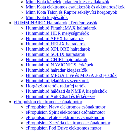
Minn Kota kábelek, adapterek és csatlakozók
Minn Kota elektromos csatlakozók és akkutartozékok
Minn Kota Talon és Raptor sekélyvízi horgonyok
Minn Kota kiegészítők
HUMMINBIRD Halradarok, Térképolvasók
Humminbird PiranhaMAX halradarok
Humminbird HDR mélységmérők
Humminbird APEX halradarok
Humminbird HELIX halradarok
Humminbird XPLORE halradarok
Humminbird SOLIX halradarok
Humminbird CHIRP hajóradarok
Humminbird NAVIONICS térképek
Humminbird halradar kiegészítők
Humminbird MEGA Live és MEGA 360 jeladók
Humminbird jeladók és szenzorok
Horgászbot tartók radarfej tartók
Humminbird hálózati és NMEA kiegészítők
Humminbird AutoChart és térképezés
ePropulsion elektromos csónakmotor
ePropulsion Navy elektromos csónakmotor
ePropulsion Spirit elektromos csónakmotor
ePropulsion eLite elektromos csónakmotor
ePropulsion X széria elektromos csónakmotor
ePropulsion Pod Drive elektromos motor