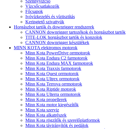
Szennyvízcső
Vízcsőcsatlakozók
Főcsapok
Ivóvízkezelés és víztisztítás
Keringtető szivattyúk
Horgászbot tartók és downrigger rendszerek
CANNON downrigger tartozékok és horgászbot tartók
TITE-LOK horgászbot tartók és konzolok
CANNON downrigger készülékek
MINN KOTA elektromos motorok
Minn Kota PowerDrive orrmotorok
Minn Kota Endura C2 farmotorok
Minn Kota Endura MAX farmotorok
Minn Kota Traxxis farmotorok
Minn Kota Quest orrmotorok
Minn Kota Ultrex orrmotorok
Minn Kota Terrova orrmotorok
Minn Kota Riptide motorok
Minn Kota Ulterra orrmotorok
Minn Kota propellerek
Minn Kota motor kiegészítők
Minn Kota szerviz
Minn Kota alkatrészek
Minn Kota rögzítők és szerelőplatformok
Minn Kota távirányítók és pedálok