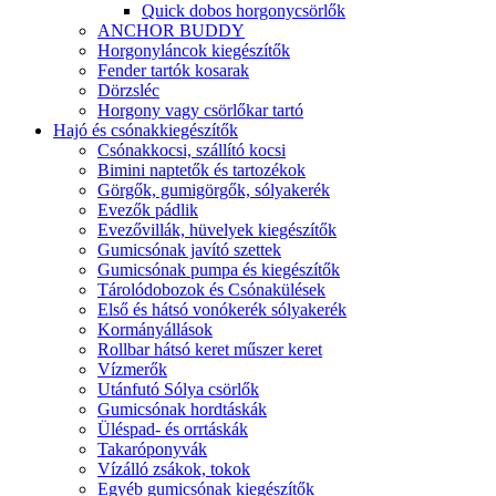
Quick dobos horgonycsörlők
ANCHOR BUDDY
Horgonyláncok kiegészítők
Fender tartók kosarak
Dörzsléc
Horgony vagy csörlőkar tartó
Hajó és csónakkiegészítők
Csónakkocsi, szállító kocsi
Bimini naptetők és tartozékok
Görgők, gumigörgők, sólyakerék
Evezők pádlik
Evezővillák, hüvelyek kiegészítők
Gumicsónak javító szettek
Gumicsónak pumpa és kiegészítők
Tárolódobozok és Csónakülések
Első és hátsó vonókerék sólyakerék
Kormányállások
Rollbar hátsó keret műszer keret
Vízmerők
Utánfutó Sólya csörlők
Gumicsónak hordtáskák
Üléspad- és orrtáskák
Takaróponyvák
Vízálló zsákok, tokok
Egyéb gumicsónak kiegészítők