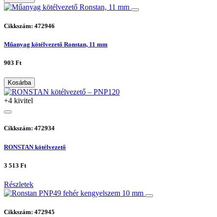
Cikkszám: 472946
Műanyag kötélvezető Ronstan, 11 mm
903 Ft
Kosárba
+4 kivitel
Cikkszám: 472934
RONSTAN kötélvezető
3 513 Ft
Részletek
Cikkszám: 472945