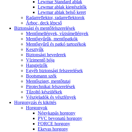
Lewmar Standard ablak
Lewmar ablak kiegészítők
Lewmar ablak belső keret
Radarreflektor, radarreflektorok
Árboc, deck lépcső
Biztonsági és mentőfelszerelések
Mentőmellények, vízisímellények
Mentőgyűrűk, mentőpatkók
Mentőgyűrű és patkó tartozékok
Kesztyűk
Biztonsági hevederek
Vízimentő bója
Hangjelzők
Egyéb biztonsági felszerelések
Bootsmann szék
Mentősziget, mentőtutaj
Pirotechnikai felszerelések
Tűzoltó készülékek
Vészjeladók és vészfények
Horgonyzás és kikötés
Horgonyok
Négykapás horgony
PVC bevonatú horgony
FORCE horgony
Ekevas horgony