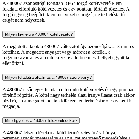
A 480067 azonosítójú Ronstan RF67 forgó kötélvezető klem
feladata elforduló kötélvezetés és egy pontban történő rögzítés. A
forgó egység beépített klemmel vezet és rögzít, de terheléstartó
csigát nem helyettesít.
Milyen kivitelű a 480067 kötélvezető?
A megadott adatok a 480067 változatot így azonosítják: 2–8 mm-es
kötélhez. A megadott anyagot vagy méretet a kötéllel, a
rögzítőcsavarral és a rendelkezésre álló beépítési hellyel együtt kell
ellenőrizni.
Milyen feladatra alkalmas a 480067 szerelvény?
A 480067 elsődleges feladata elforduló kötélvezetés és egy pontban
történő rögzítés. A kötél nagy terhelés alatti irányváltását csak akkor
bízd rá, ha a megadott adatok kifejezetten terheléstartó csigaként is
megadja.
Mire figyeljek a 480067 felszerelésekor?
A 480067 felszerelésekor a kötél természetes futási iránya, a
peremek akadálymentessége és az aljzat megfelelő megerősítése a