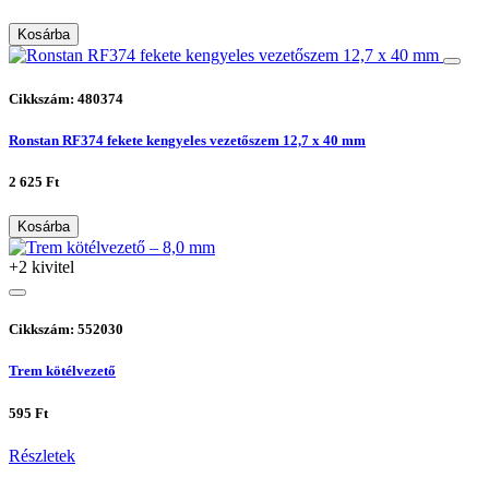
Kosárba
Cikkszám: 480374
Ronstan RF374 fekete kengyeles vezetőszem 12,7 x 40 mm
2 625 Ft
Kosárba
+2 kivitel
Cikkszám: 552030
Trem kötélvezető
595 Ft
Részletek