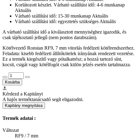
Korlátozott készlet. Várható szállítási idő: 4-6 munkanap
Aktuális
Várható szállítási idő: 15-30 munkanap
Aktuális
Várható szállítási idő: egyeztetés szükséges
Aktuális
A várható szállítási idő a kiválasztott mennyiséghez igazodik, és
csak tájékoztató jellegű (nem pontos darabszám).
Kötélvezető Ronstan RF9, 7 mm vitorlás fedélzeti kötélrendszerhez.
Feladata: kisebb fedélzeti állítókötelek irányának rendezett vezetése.
Ez a termék kiegészítő vagy pótalkatrész; a hozzá tartozó sínt,
kocsit, csigát vagy kötélfogót csak külön jelzés esetén tartalmazza.
Kosárba
⚓
Kérdezd a Kapitányt
A hajós terméktanácsadó segít eligazodni.
Kapitány megnyitása
Termék adatai :
Változat
RF9 / 7 mm