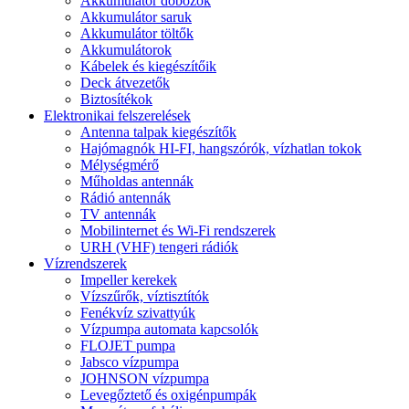
Akkumulátor dobozok
Akkumulátor saruk
Akkumulátor töltők
Akkumulátorok
Kábelek és kiegészítőik
Deck átvezetők
Biztosítékok
Elektronikai felszerelések
Antenna talpak kiegészítők
Hajómagnók HI-FI, hangszórók, vízhatlan tokok
Mélységmérő
Műholdas antennák
Rádió antennák
TV antennák
Mobilinternet és Wi-Fi rendszerek
URH (VHF) tengeri rádiók
Vízrendszerek
Impeller kerekek
Vízszűrők, víztisztítók
Fenékvíz szivattyúk
Vízpumpa automata kapcsolók
FLOJET pumpa
Jabsco vízpumpa
JOHNSON vízpumpa
Levegőztető és oxigénpumpák