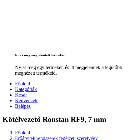
Nincs még megtekintett terméked.
Nyiss meg egy terméket, és itt megjelennek a legutóbb
megnézett termékeid.
Főoldal
Kategóriák
Kosár
Kedvencek
Belépés
Kötélvezető Ronstan RF9, 7 mm
Főoldal
Erőátviteli rendszerek fedélzeti szerelvény