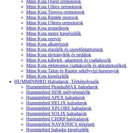
Minn Kota Quest orrmotorok
Minn Kota Ultrex orrmotorok
Minn Kota Terrova orrmotorok
Minn Kota Riptide motorok
Minn Kota Ulterra orrmotorok
Minn Kota propellerek
Minn Kota motor kiegészítők
Minn Kota szerviz
Minn Kota alkatrészek
Minn Kota rögzítők és szerelőplatformok
Minn Kota távirányítók és pedálok
Minn Kota kábelek, adapterek és csatlakozók
Minn Kota elektromos csatlakozók és akkutartozékok
Minn Kota Talon és Raptor sekélyvízi horgonyok
Minn Kota kiegészítők
HUMMINBIRD Halradarok, Térképolvasók
Humminbird PiranhaMAX halradarok
Humminbird HDR mélységmérők
Humminbird APEX halradarok
Humminbird HELIX halradarok
Humminbird XPLORE halradarok
Humminbird SOLIX halradarok
Humminbird CHIRP hajóradarok
Humminbird NAVIONICS térképek
Humminbird halradar kiegészítők