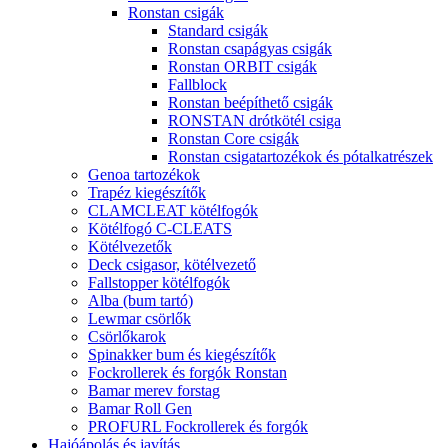
Ronstan csigák
Standard csigák
Ronstan csapágyas csigák
Ronstan ORBIT csigák
Fallblock
Ronstan beépíthető csigák
RONSTAN drótkötél csiga
Ronstan Core csigák
Ronstan csigatartozékok és pótalkatrészek
Genoa tartozékok
Trapéz kiegészítők
CLAMCLEAT kötélfogók
Kötélfogó C-CLEATS
Kötélvezetők
Deck csigasor, kötélvezető
Fallstopper kötélfogók
Alba (bum tartó)
Lewmar csörlők
Csörlőkarok
Spinakker bum és kiegészítők
Fockrollerek és forgók Ronstan
Bamar merev forstag
Bamar Roll Gen
PROFURL Fockrollerek és forgók
Hajóápolás és javítás