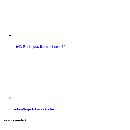
1043 Budapest, Bocskai utca 26.
info@hajo-felszereles.hu
Kövess minket :