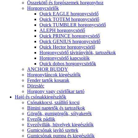
Összekötő és forgószemek horgonyhoz
Horgonycsörlők
Quick EAGLE horgonycsörlő
Quick TOTEM horgonycsörlő
Quick TUMBLER horgonycsörlő
ALEPH horgonycsörlő
Quick PRINCE horgonycsörlő
Quick GENIUS horgonycsörlő
Quick Hector horgonycsörlő
Horgonycsörlő távirányítók, tartozékok
Horgonycsörlő kapcsolók
Quick dobos horgonycsörlők
ANCHOR BUDDY
Horgonyláncok kiegészítők
Fender tartók kosarak
Dörzsléc
Horgony vagy csörlőkar tartó
Hajó és csónakkiegészítők
Csónakkocsi, szállító kocsi
Bimini naptetők és tartozékok
Görgők, gumigörgők, sólyakerék
Evezők pádlik
Evezővillák, hüvelyek kiegészítők
Gumicsónak javító szettek
Gumicsónak pumpa és kiegészítők