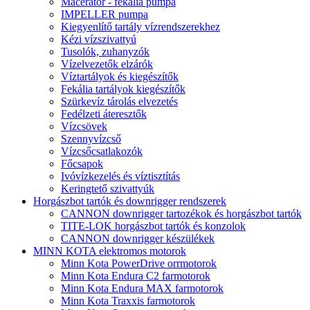
Macerátor - fekália pumpa
IMPELLER pumpa
Kiegyenlítő tartály vízrendszerekhez
Kézi vízszivattyú
Tusolók, zuhanyzók
Vízelvezetők elzárók
Víztartályok és kiegészítők
Fekália tartályok kiegészítők
Szürkevíz tárolás elvezetés
Fedélzeti áteresztők
Vízcsövek
Szennyvízcső
Vízcsőcsatlakozók
Főcsapok
Ivóvízkezelés és víztisztítás
Keringtető szivattyúk
Horgászbot tartók és downrigger rendszerek
CANNON downrigger tartozékok és horgászbot tartók
TITE-LOK horgászbot tartók és konzolok
CANNON downrigger készülékek
MINN KOTA elektromos motorok
Minn Kota PowerDrive orrmotorok
Minn Kota Endura C2 farmotorok
Minn Kota Endura MAX farmotorok
Minn Kota Traxxis farmotorok