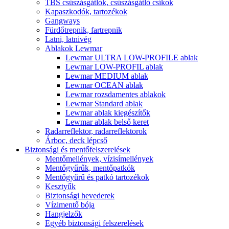
TBS csúszásgátlók, csúszásgátló csíkok
Kapaszkodók, tartozékok
Gangways
Fürdőtrepnik, fartrepnik
Latni, latnivég
Ablakok Lewmar
Lewmar ULTRA LOW-PROFILE ablak
Lewmar LOW-PROFIL ablak
Lewmar MEDIUM ablak
Lewmar OCEAN ablak
Lewmar rozsdamentes ablakok
Lewmar Standard ablak
Lewmar ablak kiegészítők
Lewmar ablak belső keret
Radarreflektor, radarreflektorok
Árboc, deck lépcső
Biztonsági és mentőfelszerelések
Mentőmellények, vízisímellények
Mentőgyűrűk, mentőpatkók
Mentőgyűrű és patkó tartozékok
Kesztyűk
Biztonsági hevederek
Vízimentő bója
Hangjelzők
Egyéb biztonsági felszerelések