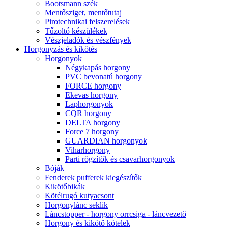
Bootsmann szék
Mentősziget, mentőtutaj
Pirotechnikai felszerelések
Tűzoltó készülékek
Vészjeladók és vészfények
Horgonyzás és kikötés
Horgonyok
Négykapás horgony
PVC bevonatú horgony
FORCE horgony
Ekevas horgony
Laphorgonyok
CQR horgony
DELTA horgony
Force 7 horgony
GUARDIAN horgonyok
Viharhorgony
Parti rögzítők és csavarhorgonyok
Bóják
Fenderek pufferek kiegészítők
Kikötőbikák
Kötélrugó kutyacsont
Horgonylánc seklik
Láncstopper - horgony orrcsiga - láncvezető
Horgony és kikötő kötelek