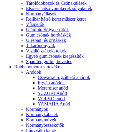
Tárolódobozok és Csónakülések
Első és hátsó vonókerék sólyakerék
Kormányállások
Rollbar hátsó keret műszer keret
Vízmerők
Utánfutó Sólya csörlők
Gumicsónak hordtáskák
Üléspad- és orrtáskák
Takaróponyvák
Vízálló zsákok, tokok
Egyéb gumicsónak kiegészítők
Spanifer, gurtni, heveder
Robbanómotor tartozékok
Anódok
Csavarral rögzíthető anódok
Egyéb anódok
Mercruiser anód
SUZUKI Anód
VOLVO anód
YAMAHA Anód
Kormányok
Kormánykábelek
Kormányművek
Kormányösszekötők
Irányváltó karok