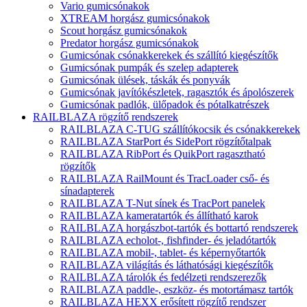
Vario gumicsónakok
XTREAM horgász gumicsónakok
Scout horgász gumicsónakok
Predator horgász gumicsónakok
Gumicsónak csónakkerekek és szállító kiegészítők
Gumicsónak pumpák és szelep adapterek
Gumicsónak ülések, táskák és ponyvák
Gumicsónak javítókészletek, ragasztók és ápolószerek
Gumicsónak padlók, ülőpadok és pótalkatrészek
RAILBLAZA rögzítő rendszerek
RAILBLAZA C-TUG szállítókocsik és csónakkerekek
RAILBLAZA StarPort és SidePort rögzítőtalpak
RAILBLAZA RibPort és QuikPort ragasztható
rögzítők
RAILBLAZA RailMount és TracLoader cső- és
sínadapterek
RAILBLAZA T-Nut sínek és TracPort panelek
RAILBLAZA kameratartók és állítható karok
RAILBLAZA horgászbot-tartók és bottartó rendszerek
RAILBLAZA echolot-, fishfinder- és jeladótartók
RAILBLAZA mobil-, tablet- és képernyőtartók
RAILBLAZA világítás és láthatósági kiegészítők
RAILBLAZA tárolók és fedélzeti rendszerezők
RAILBLAZA paddle-, eszköz- és motortámasz tartók
RAILBLAZA HEXX erősített rögzítő rendszer