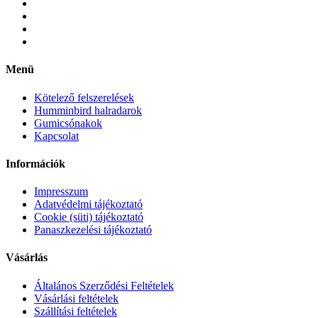
Menü
Kötelező felszerelések
Humminbird halradarok
Gumicsónakok
Kapcsolat
Információk
Impresszum
Adatvédelmi tájékoztató
Cookie (süti) tájékoztató
Panaszkezelési tájékoztató
Vásárlás
Általános Szerződési Feltételek
Vásárlási feltételek
Szállítási feltételek