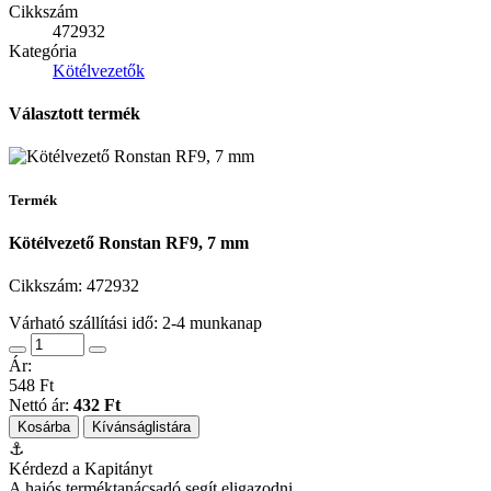
Cikkszám
472932
Kategória
Kötélvezetők
Választott termék
Termék
Kötélvezető Ronstan RF9, 7 mm
Cikkszám:
472932
Várható szállítási idő: 2-4 munkanap
Ár:
548 Ft
Nettó ár:
432 Ft
Kosárba
Kívánságlistára
⚓
Kérdezd a Kapitányt
A hajós terméktanácsadó segít eligazodni.