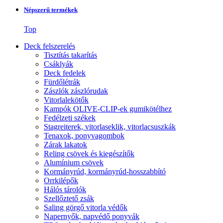
Népszerű termékek
Top
Deck felszerelés
Tisztítás takarítás
Csáklyák
Deck fedelek
Fürdőlétrák
Zászlók zászlórudak
Vitorlalekötők
Kampók OLIVE-CLIP-ek gumikötélhez
Fedélzeti székek
Stagreiterek, vitorlaseklik, vitorlacsuszkák
Tenaxok, ponyvagombok
Zárak lakatok
Reling csövek és kiegészítők
Alumínium csövek
Kormányrúd, kormányrúd-hosszabbító
Orrkilépők
Hálós tárolók
Szellőztető zsák
Saling görgő vitorla védők
Napernyők, napvédő ponyvák