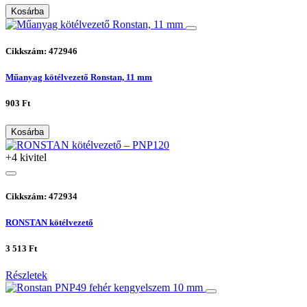
Kosárba
Cikkszám: 472946
Műanyag kötélvezető Ronstan, 11 mm
903 Ft
Kosárba
+4 kivitel
Cikkszám: 472934
RONSTAN kötélvezető
3 513 Ft
Részletek