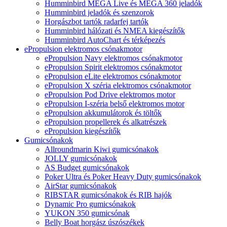
Humminbird MEGA Live és MEGA 360 jeladók
Humminbird jeladók és szenzorok
Horgászbot tartók radarfej tartók
Humminbird hálózati és NMEA kiegészítők
Humminbird AutoChart és térképezés
ePropulsion elektromos csónakmotor
ePropulsion Navy elektromos csónakmotor
ePropulsion Spirit elektromos csónakmotor
ePropulsion eLite elektromos csónakmotor
ePropulsion X széria elektromos csónakmotor
ePropulsion Pod Drive elektromos motor
ePropulsion I-széria belső elektromos motor
ePropulsion akkumulátorok és töltők
ePropulsion propellerek és alkatrészek
ePropulsion kiegészítők
Gumicsónakok
Allroundmarin Kiwi gumicsónakok
JOLLY gumicsónakok
AS Budget gumicsónakok
Poker Ultra és Poker Heavy Duty gumicsónakok
AirStar gumicsónakok
RIBSTAR gumicsónakok és RIB hajók
Dynamic Pro gumicsónakok
YUKON 350 gumicsónak
Belly Boat horgász úszószékek