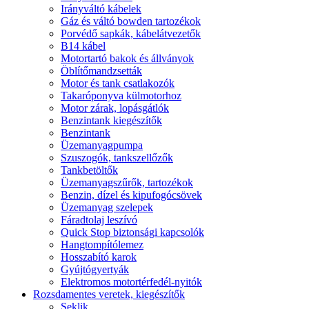
Irányváltó kábelek
Gáz és váltó bowden tartozékok
Porvédő sapkák, kábelátvezetők
B14 kábel
Motortartó bakok és állványok
Öblítőmandzsetták
Motor és tank csatlakozók
Takaróponyva külmotorhoz
Motor zárak, lopásgátlók
Benzintank kiegészítők
Benzintank
Üzemanyagpumpa
Szuszogók, tankszellőzők
Tankbetöltők
Üzemanyagszűrők, tartozékok
Benzin, dízel és kipufogócsövek
Üzemanyag szelepek
Fáradtolaj leszívó
Quick Stop biztonsági kapcsolók
Hangtompítólemez
Hosszabító karok
Gyújtógyertyák
Elektromos motortérfedél-nyitók
Rozsdamentes veretek, kiegészítők
Seklik