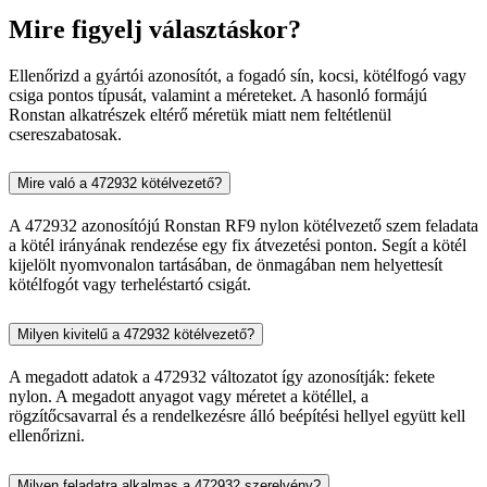
Mire figyelj választáskor?
Ellenőrizd a gyártói azonosítót, a fogadó sín, kocsi, kötélfogó vagy
csiga pontos típusát, valamint a méreteket. A hasonló formájú
Ronstan alkatrészek eltérő méretük miatt nem feltétlenül
csereszabatosak.
Mire való a 472932 kötélvezető?
A 472932 azonosítójú Ronstan RF9 nylon kötélvezető szem feladata
a kötél irányának rendezése egy fix átvezetési ponton. Segít a kötél
kijelölt nyomvonalon tartásában, de önmagában nem helyettesít
kötélfogót vagy terheléstartó csigát.
Milyen kivitelű a 472932 kötélvezető?
A megadott adatok a 472932 változatot így azonosítják: fekete
nylon. A megadott anyagot vagy méretet a kötéllel, a
rögzítőcsavarral és a rendelkezésre álló beépítési hellyel együtt kell
ellenőrizni.
Milyen feladatra alkalmas a 472932 szerelvény?