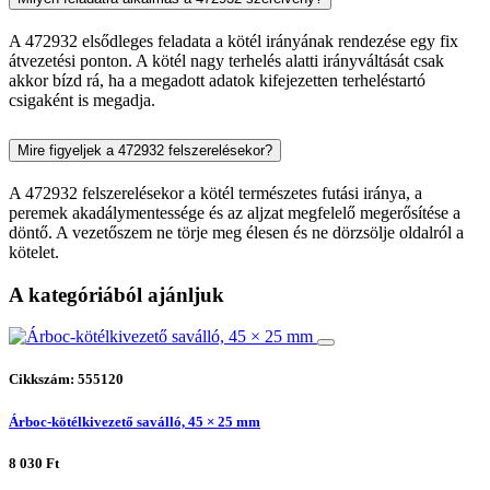
A 472932 elsődleges feladata a kötél irányának rendezése egy fix
átvezetési ponton. A kötél nagy terhelés alatti irányváltását csak
akkor bízd rá, ha a megadott adatok kifejezetten terheléstartó
csigaként is megadja.
Mire figyeljek a 472932 felszerelésekor?
A 472932 felszerelésekor a kötél természetes futási iránya, a
peremek akadálymentessége és az aljzat megfelelő megerősítése a
döntő. A vezetőszem ne törje meg élesen és ne dörzsölje oldalról a
kötelet.
A kategóriából ajánljuk
Cikkszám: 555120
Árboc-kötélkivezető saválló, 45 × 25 mm
8 030 Ft