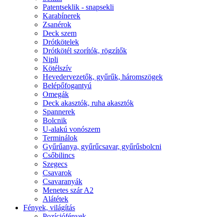
Patentseklik - snapsekli
Karabínerek
Zsanérok
Deck szem
Drótkötelek
Drótkötél szorítók, rögzítők
Nipli
Kötélszív
Hevedervezetők, gyűrűk, háromszögek
Belépőfogantyú
Omegák
Deck akasztók, ruha akasztók
Spannerek
Bolcnik
U-alakú vonószem
Terminálok
Gyűrűanya, gyűrűcsavar, gyűrűsbolcni
Csőbilincs
Szegecs
Csavarok
Csavaranyák
Menetes szár A2
Alátétek
Fények, világítás
Pozíciófények