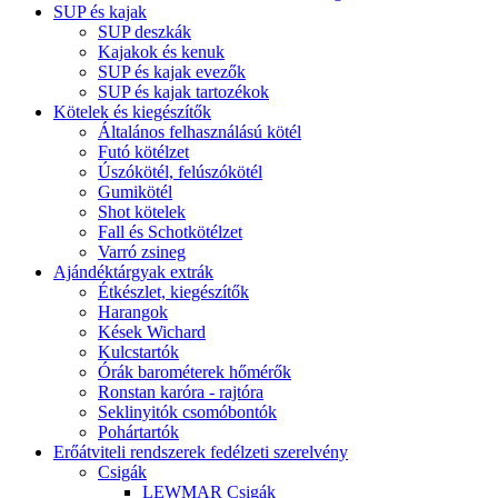
SUP és kajak
SUP deszkák
Kajakok és kenuk
SUP és kajak evezők
SUP és kajak tartozékok
Kötelek és kiegészítők
Általános felhasználású kötél
Futó kötélzet
Úszókötél, felúszókötél
Gumikötél
Shot kötelek
Fall és Schotkötélzet
Varró zsineg
Ajándéktárgyak extrák
Étkészlet, kiegészítők
Harangok
Kések Wichard
Kulcstartók
Órák barométerek hőmérők
Ronstan karóra - rajtóra
Seklinyitók csomóbontók
Pohártartók
Erőátviteli rendszerek fedélzeti szerelvény
Csigák
LEWMAR Csigák