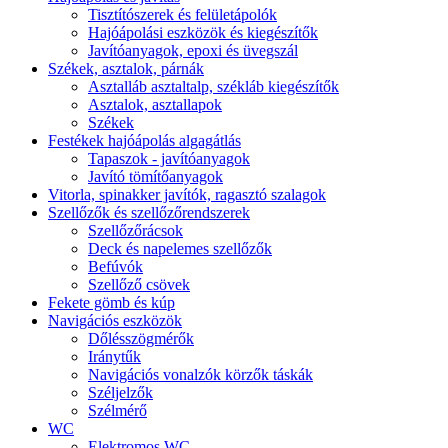
Tisztítószerek és felületápolók
Hajóápolási eszközök és kiegészítők
Javítóanyagok, epoxi és üvegszál
Székek, asztalok, párnák
Asztalláb asztaltalp, székláb kiegészítők
Asztalok, asztallapok
Székek
Festékek hajóápolás algagátlás
Tapaszok - javítóanyagok
Javító tömítőanyagok
Vitorla, spinakker javítók, ragasztó szalagok
Szellőzők és szellőzőrendszerek
Szellőzőrácsok
Deck és napelemes szellőzők
Befúvók
Szellőző csövek
Fekete gömb és kúp
Navigációs eszközök
Dőlésszögmérők
Iránytűk
Navigációs vonalzók körzők táskák
Széljelzők
Szélmérő
WC
Elektromos WC