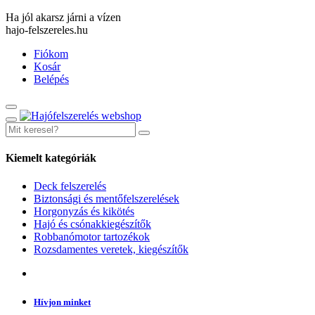
Ha jól akarsz járni a vízen
hajo-felszereles.hu
Fiókom
Kosár
Belépés
Kiemelt kategóriák
Deck felszerelés
Biztonsági és mentőfelszerelések
Horgonyzás és kikötés
Hajó és csónakkiegészítők
Robbanómotor tartozékok
Rozsdamentes veretek, kiegészítők
Hívjon minket