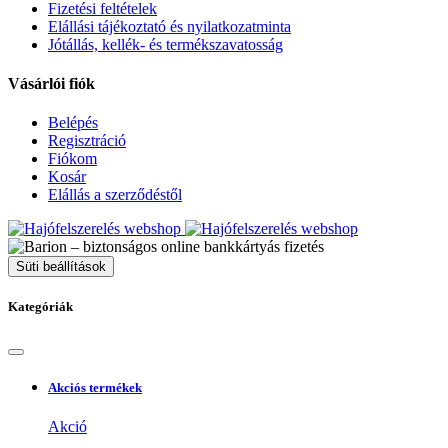
Fizetési feltételek
Elállási tájékoztató és nyilatkozatminta
Jótállás, kellék- és termékszavatosság
Vásárlói fiók
Belépés
Regisztráció
Fiókom
Kosár
Elállás a szerződéstől
Süti beállítások
Kategóriák
Akciós termékek
Akció