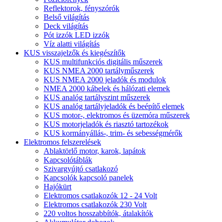
Reflektorok, fényszórók
Belső világítás
Deck világítás
Pót izzók LED izzók
Víz alatti világítás
KUS visszajelzők és kiegészítők
KUS multifunkciós digitális műszerek
KUS NMEA 2000 tartályműszerek
KUS NMEA 2000 jeladók és modulok
NMEA 2000 kábelek és hálózati elemek
KUS analóg tartályszint műszerek
KUS analóg tartályjeladók és beépítő elemek
KUS motor-, elektromos és üzemóra műszerek
KUS motorjeladók és riasztó tartozékok
KUS kormányállás-, trim- és sebességmérők
Elektromos felszerelések
Ablaktörlő motor, karok, lapátok
Kapcsolótáblák
Szivargyújtó csatlakozó
Kapcsolók kapcsoló panelek
Hajókürt
Elektromos csatlakozók 12 - 24 Volt
Elektromos csatlakozók 230 Volt
220 voltos hosszabbítók, átalakítók