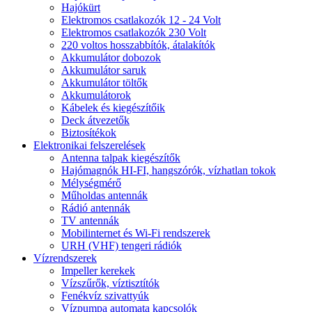
Hajókürt
Elektromos csatlakozók 12 - 24 Volt
Elektromos csatlakozók 230 Volt
220 voltos hosszabbítók, átalakítók
Akkumulátor dobozok
Akkumulátor saruk
Akkumulátor töltők
Akkumulátorok
Kábelek és kiegészítőik
Deck átvezetők
Biztosítékok
Elektronikai felszerelések
Antenna talpak kiegészítők
Hajómagnók HI-FI, hangszórók, vízhatlan tokok
Mélységmérő
Műholdas antennák
Rádió antennák
TV antennák
Mobilinternet és Wi-Fi rendszerek
URH (VHF) tengeri rádiók
Vízrendszerek
Impeller kerekek
Vízszűrők, víztisztítók
Fenékvíz szivattyúk
Vízpumpa automata kapcsolók