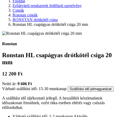
Főoldal
Erőátviteli rendszerek fedélzeti szerelvény
Csigák
Ronstan csigák
RONSTAN drótkötél csiga
Ronstan HL csapágyas drótkötél csiga 20 mm
Ronstan
Ronstan HL csapágyas drótkötél csiga 20
mm
12 200 Ft
Nettó ár:
9 606 Ft
Várható szállítási idő: 15-30 munkanap
Szállítási idő jelmagyarázat
A szállítási idő tájékoztató jellegű. A beszállítói készletadatok
időszakosan frissülnek, ezért ritka esetben eltérés vagy csúszás
előfordulhat.
Várható szállítási idő: 1-2 munkanap
Aktuális