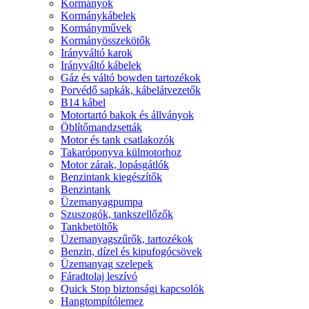
Kormányok
Kormánykábelek
Kormányművek
Kormányösszekötők
Irányváltó karok
Irányváltó kábelek
Gáz és váltó bowden tartozékok
Porvédő sapkák, kábelátvezetők
B14 kábel
Motortartó bakok és állványok
Öblítőmandzsetták
Motor és tank csatlakozók
Takaróponyva külmotorhoz
Motor zárak, lopásgátlók
Benzintank kiegészítők
Benzintank
Üzemanyagpumpa
Szuszogók, tankszellőzők
Tankbetöltők
Üzemanyagszűrők, tartozékok
Benzin, dízel és kipufogócsövek
Üzemanyag szelepek
Fáradtolaj leszívó
Quick Stop biztonsági kapcsolók
Hangtompítólemez