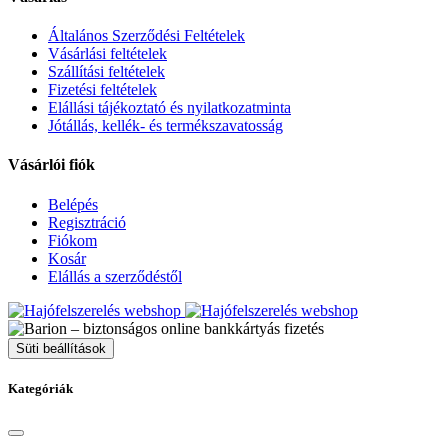
Általános Szerződési Feltételek
Vásárlási feltételek
Szállítási feltételek
Fizetési feltételek
Elállási tájékoztató és nyilatkozatminta
Jótállás, kellék- és termékszavatosság
Vásárlói fiók
Belépés
Regisztráció
Fiókom
Kosár
Elállás a szerződéstől
Süti beállítások
Kategóriák