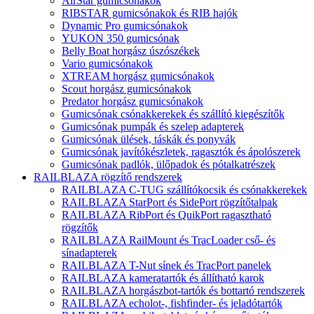
AirStar gumicsónakok
RIBSTAR gumicsónakok és RIB hajók
Dynamic Pro gumicsónakok
YUKON 350 gumicsónak
Belly Boat horgász úszószékek
Vario gumicsónakok
XTREAM horgász gumicsónakok
Scout horgász gumicsónakok
Predator horgász gumicsónakok
Gumicsónak csónakkerekek és szállító kiegészítők
Gumicsónak pumpák és szelep adapterek
Gumicsónak ülések, táskák és ponyvák
Gumicsónak javítókészletek, ragasztók és ápolószerek
Gumicsónak padlók, ülőpadok és pótalkatrészek
RAILBLAZA rögzítő rendszerek
RAILBLAZA C-TUG szállítókocsik és csónakkerekek
RAILBLAZA StarPort és SidePort rögzítőtalpak
RAILBLAZA RibPort és QuikPort ragasztható
rögzítők
RAILBLAZA RailMount és TracLoader cső- és
sínadapterek
RAILBLAZA T-Nut sínek és TracPort panelek
RAILBLAZA kameratartók és állítható karok
RAILBLAZA horgászbot-tartók és bottartó rendszerek
RAILBLAZA echolot-, fishfinder- és jeladótartók