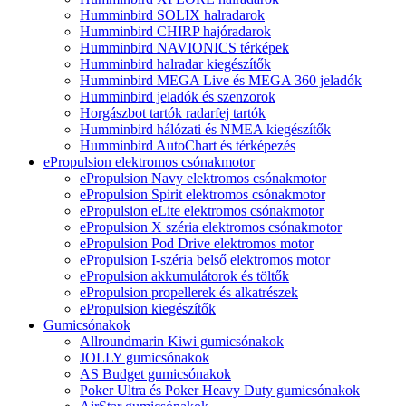
Humminbird SOLIX halradarok
Humminbird CHIRP hajóradarok
Humminbird NAVIONICS térképek
Humminbird halradar kiegészítők
Humminbird MEGA Live és MEGA 360 jeladók
Humminbird jeladók és szenzorok
Horgászbot tartók radarfej tartók
Humminbird hálózati és NMEA kiegészítők
Humminbird AutoChart és térképezés
ePropulsion elektromos csónakmotor
ePropulsion Navy elektromos csónakmotor
ePropulsion Spirit elektromos csónakmotor
ePropulsion eLite elektromos csónakmotor
ePropulsion X széria elektromos csónakmotor
ePropulsion Pod Drive elektromos motor
ePropulsion I-széria belső elektromos motor
ePropulsion akkumulátorok és töltők
ePropulsion propellerek és alkatrészek
ePropulsion kiegészítők
Gumicsónakok
Allroundmarin Kiwi gumicsónakok
JOLLY gumicsónakok
AS Budget gumicsónakok
Poker Ultra és Poker Heavy Duty gumicsónakok