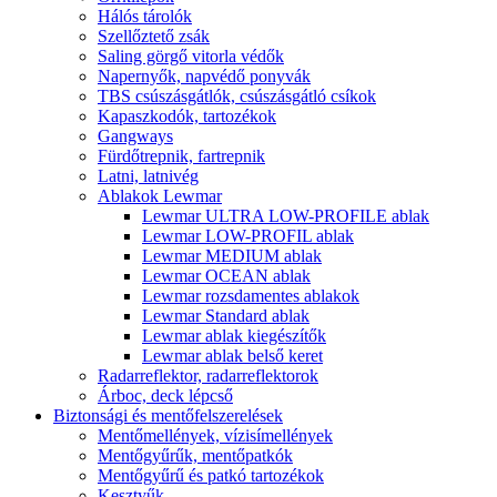
Hálós tárolók
Szellőztető zsák
Saling görgő vitorla védők
Napernyők, napvédő ponyvák
TBS csúszásgátlók, csúszásgátló csíkok
Kapaszkodók, tartozékok
Gangways
Fürdőtrepnik, fartrepnik
Latni, latnivég
Ablakok Lewmar
Lewmar ULTRA LOW-PROFILE ablak
Lewmar LOW-PROFIL ablak
Lewmar MEDIUM ablak
Lewmar OCEAN ablak
Lewmar rozsdamentes ablakok
Lewmar Standard ablak
Lewmar ablak kiegészítők
Lewmar ablak belső keret
Radarreflektor, radarreflektorok
Árboc, deck lépcső
Biztonsági és mentőfelszerelések
Mentőmellények, vízisímellények
Mentőgyűrűk, mentőpatkók
Mentőgyűrű és patkó tartozékok
Kesztyűk