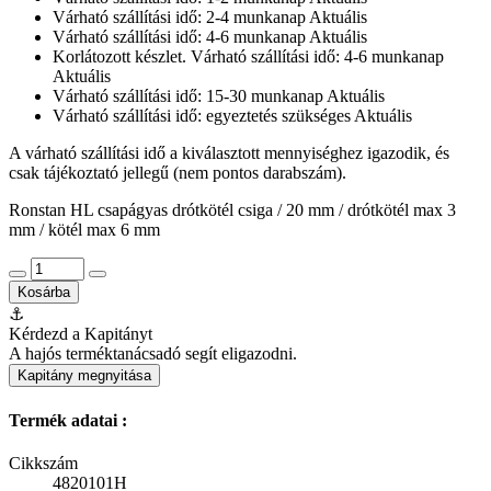
Várható szállítási idő: 2-4 munkanap
Aktuális
Várható szállítási idő: 4-6 munkanap
Aktuális
Korlátozott készlet. Várható szállítási idő: 4-6 munkanap
Aktuális
Várható szállítási idő: 15-30 munkanap
Aktuális
Várható szállítási idő: egyeztetés szükséges
Aktuális
A várható szállítási idő a kiválasztott mennyiséghez igazodik, és
csak tájékoztató jellegű (nem pontos darabszám).
Ronstan HL csapágyas drótkötél csiga / 20 mm / drótkötél max 3
mm / kötél max 6 mm
Kosárba
⚓
Kérdezd a Kapitányt
A hajós terméktanácsadó segít eligazodni.
Kapitány megnyitása
Termék adatai :
Cikkszám
4820101H