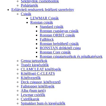
Seklinyitók csomóbontók
Pohártartók
Erőátviteli rendszerek fedélzeti szerelvény
Csigák
LEWMAR Csigák
Ronstan csigák
Standard csigák
Ronstan csapágyas csigák
Ronstan ORBIT csigák
Fallblock
Ronstan beépíthető csigák
RONSTAN drótkötél csiga
Ronstan Core csigák
Ronstan csigatartozékok és pótalkatrészek
Genoa tartozékok
Trapéz kiegészítők
CLAMCLEAT kötélfogók
Kötélfogó C-CLEATS
Kötélvezetők
Deck csigasor, kötélvezető
Fallstopper kötélfogók
Alba (bum tartó)
Lewmar csörlők
Csörlőkarok
Spinakker bum és kiegészítők