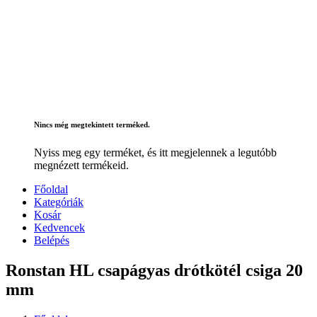
Nincs még megtekintett terméked.
Nyiss meg egy terméket, és itt megjelennek a legutóbb
megnézett termékeid.
Főoldal
Kategóriák
Kosár
Kedvencek
Belépés
Ronstan HL csapágyas drótkötél csiga 20
mm