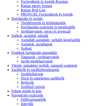
Fockrollerek és forgók Ronstan
Bamar merev forstag
Bamar Roll Gen
PROFURL Fockrollerek és forgók
Hajóápolás és javítás
Tisztítószerek és felületápolók
Hajóápolási eszközök és kiegészítők
Javítóanyagok, epoxi és üvegszál
Székek, asztalok, párnák
Asztalláb asztaltalp, székláb kiegészítők
Asztalok, asztallapok
Székek
Festékek hajóápolás algagátlás
Tapaszok - javítóanyagok
Javító tömítőanyagok
Vitorla, spinakker javítók, ragasztó szalagok
Szellőzők és szellőzőrendszerek
Szellőzőrácsok
Deck és napelemes szellőzők
Befúvók
Szellőző csövek
Fekete gömb és kúp
Navigációs eszközök
Dőlésszögmérők
Iránytűk