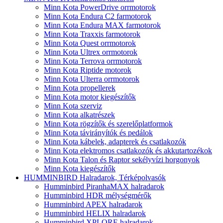
Minn Kota PowerDrive orrmotorok
Minn Kota Endura C2 farmotorok
Minn Kota Endura MAX farmotorok
Minn Kota Traxxis farmotorok
Minn Kota Quest orrmotorok
Minn Kota Ultrex orrmotorok
Minn Kota Terrova orrmotorok
Minn Kota Riptide motorok
Minn Kota Ulterra orrmotorok
Minn Kota propellerek
Minn Kota motor kiegészítők
Minn Kota szerviz
Minn Kota alkatrészek
Minn Kota rögzítők és szerelőplatformok
Minn Kota távirányítók és pedálok
Minn Kota kábelek, adapterek és csatlakozók
Minn Kota elektromos csatlakozók és akkutartozékok
Minn Kota Talon és Raptor sekélyvízi horgonyok
Minn Kota kiegészítők
HUMMINBIRD Halradarok, Térképolvasók
Humminbird PiranhaMAX halradarok
Humminbird HDR mélységmérők
Humminbird APEX halradarok
Humminbird HELIX halradarok
Humminbird XPLORE halradarok