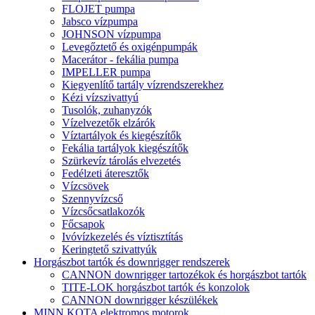
FLOJET pumpa
Jabsco vízpumpa
JOHNSON vízpumpa
Levegőztető és oxigénpumpák
Macerátor - fekália pumpa
IMPELLER pumpa
Kiegyenlítő tartály vízrendszerekhez
Kézi vízszivattyú
Tusolók, zuhanyzók
Vízelvezetők elzárók
Víztartályok és kiegészítők
Fekália tartályok kiegészítők
Szürkevíz tárolás elvezetés
Fedélzeti áteresztők
Vízcsövek
Szennyvízcső
Vízcsőcsatlakozók
Főcsapok
Ivóvízkezelés és víztisztítás
Keringtető szivattyúk
Horgászbot tartók és downrigger rendszerek
CANNON downrigger tartozékok és horgászbot tartók
TITE-LOK horgászbot tartók és konzolok
CANNON downrigger készülékek
MINN KOTA elektromos motorok