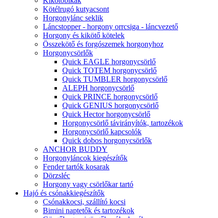
Kikötőbikák
Kötélrugó kutyacsont
Horgonylánc seklik
Láncstopper - horgony orrcsiga - láncvezető
Horgony és kikötő kötelek
Összekötő és forgószemek horgonyhoz
Horgonycsörlők
Quick EAGLE horgonycsörlő
Quick TOTEM horgonycsörlő
Quick TUMBLER horgonycsörlő
ALEPH horgonycsörlő
Quick PRINCE horgonycsörlő
Quick GENIUS horgonycsörlő
Quick Hector horgonycsörlő
Horgonycsörlő távirányítók, tartozékok
Horgonycsörlő kapcsolók
Quick dobos horgonycsörlők
ANCHOR BUDDY
Horgonyláncok kiegészítők
Fender tartók kosarak
Dörzsléc
Horgony vagy csörlőkar tartó
Hajó és csónakkiegészítők
Csónakkocsi, szállító kocsi
Bimini naptetők és tartozékok