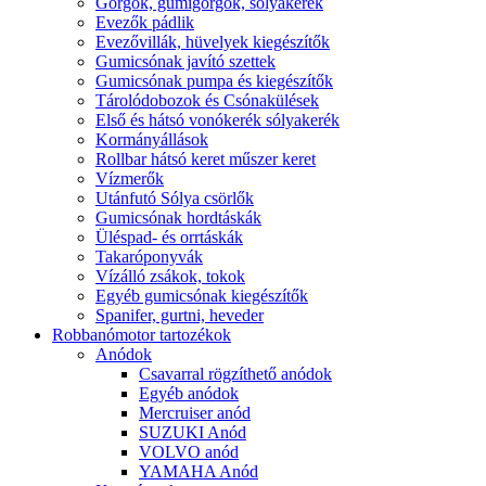
Görgők, gumigörgők, sólyakerék
Evezők pádlik
Evezővillák, hüvelyek kiegészítők
Gumicsónak javító szettek
Gumicsónak pumpa és kiegészítők
Tárolódobozok és Csónakülések
Első és hátsó vonókerék sólyakerék
Kormányállások
Rollbar hátsó keret műszer keret
Vízmerők
Utánfutó Sólya csörlők
Gumicsónak hordtáskák
Üléspad- és orrtáskák
Takaróponyvák
Vízálló zsákok, tokok
Egyéb gumicsónak kiegészítők
Spanifer, gurtni, heveder
Robbanómotor tartozékok
Anódok
Csavarral rögzíthető anódok
Egyéb anódok
Mercruiser anód
SUZUKI Anód
VOLVO anód
YAMAHA Anód