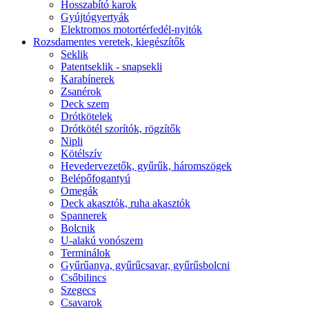
Hosszabító karok
Gyújtógyertyák
Elektromos motortérfedél-nyitók
Rozsdamentes veretek, kiegészítők
Seklik
Patentseklik - snapsekli
Karabínerek
Zsanérok
Deck szem
Drótkötelek
Drótkötél szorítók, rögzítők
Nipli
Kötélszív
Hevedervezetők, gyűrűk, háromszögek
Belépőfogantyú
Omegák
Deck akasztók, ruha akasztók
Spannerek
Bolcnik
U-alakú vonószem
Terminálok
Gyűrűanya, gyűrűcsavar, gyűrűsbolcni
Csőbilincs
Szegecs
Csavarok