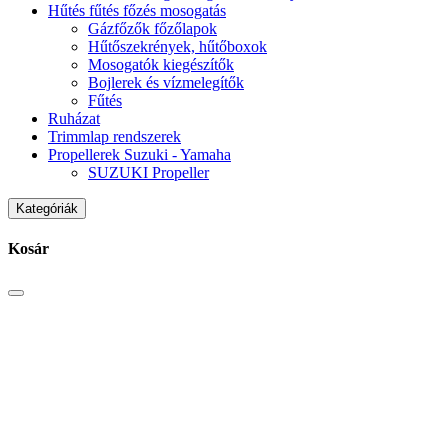
Hűtés fűtés főzés mosogatás
Gázfőzők főzőlapok
Hűtőszekrények, hűtőboxok
Mosogatók kiegészítők
Bojlerek és vízmelegítők
Fűtés
Ruházat
Trimmlap rendszerek
Propellerek Suzuki - Yamaha
SUZUKI Propeller
Kategóriák
Kosár