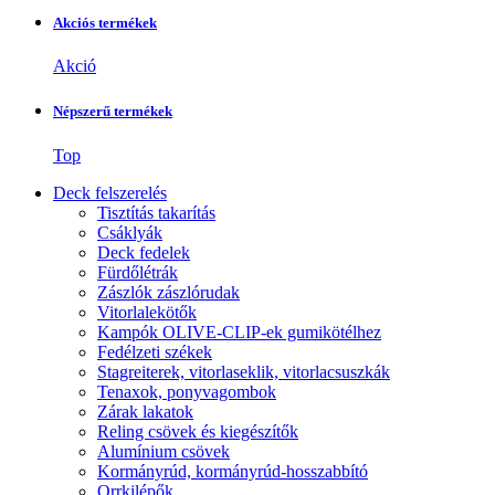
Akciós termékek
Akció
Népszerű termékek
Top
Deck felszerelés
Tisztítás takarítás
Csáklyák
Deck fedelek
Fürdőlétrák
Zászlók zászlórudak
Vitorlalekötők
Kampók OLIVE-CLIP-ek gumikötélhez
Fedélzeti székek
Stagreiterek, vitorlaseklik, vitorlacsuszkák
Tenaxok, ponyvagombok
Zárak lakatok
Reling csövek és kiegészítők
Alumínium csövek
Kormányrúd, kormányrúd-hosszabbító
Orrkilépők