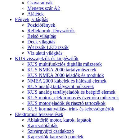
Csavaranyák
Menetes szár A2
Alátétek
Fények, világítás
Pozíciófények
Reflektorok, fényszórók
Belső világítás
Deck világítás
Pót izzók LED izzók
Víz alatti világítás
KUS visszajelzők és kiegészítők
KUS multifunkciós digitális műszerek
KUS NMEA 2000 tartályműszerek
KUS NMEA 2000 jeladók és modulok
NMEA 2000 kábelek és hálózati elemek
KUS analóg tartályszint műszerek
KUS analóg tartályjeladók és beépítő elemek
KUS motor-, elektromos és üzemóra műszerek
KUS motorjeladók és riasztó tartozékok
KUS kormányállás-, trim- és sebességmérők
Elektromos felszerelések
Ablaktörlő motor, karok, lapátok
Kapcsolótáblák
Szivargyújtó csatlakozó
Kapcsolók kapcsoló panelek