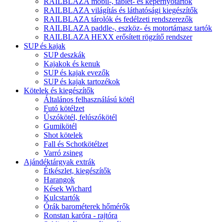
RAILBLAZA mobil-, tablet- és képernyőtartók
RAILBLAZA világítás és láthatósági kiegészítők
RAILBLAZA tárolók és fedélzeti rendszerezők
RAILBLAZA paddle-, eszköz- és motortámasz tartók
RAILBLAZA HEXX erősített rögzítő rendszer
SUP és kajak
SUP deszkák
Kajakok és kenuk
SUP és kajak evezők
SUP és kajak tartozékok
Kötelek és kiegészítők
Általános felhasználású kötél
Futó kötélzet
Úszókötél, felúszókötél
Gumikötél
Shot kötelek
Fall és Schotkötélzet
Varró zsineg
Ajándéktárgyak extrák
Étkészlet, kiegészítők
Harangok
Kések Wichard
Kulcstartók
Órák barométerek hőmérők
Ronstan karóra - rajtóra