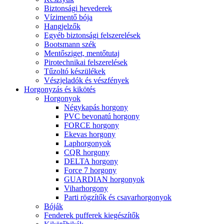
Biztonsági hevederek
Vízimentő bója
Hangjelzők
Egyéb biztonsági felszerelések
Bootsmann szék
Mentősziget, mentőtutaj
Pirotechnikai felszerelések
Tűzoltó készülékek
Vészjeladók és vészfények
Horgonyzás és kikötés
Horgonyok
Négykapás horgony
PVC bevonatú horgony
FORCE horgony
Ekevas horgony
Laphorgonyok
CQR horgony
DELTA horgony
Force 7 horgony
GUARDIAN horgonyok
Viharhorgony
Parti rögzítők és csavarhorgonyok
Bóják
Fenderek pufferek kiegészítők