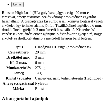
Leírás
Ronstan High Load (HL) golyóscsapágyas csiga 20 mm-es
tárcsával, amely textilkötélhez és vékony drótkötélhez egyaránt
használható. A csapágyazás kis súrlódással, könnyű forgással vezeti
a kötelet, így terhelés alatt is jól fut. Textilkötélnél legfeljebb 6 mm,
drótkötélnél legfeljebb 3 mm átmérő használható. Kis terhelésű
vezérlésekhez, áttételekhez ajánljuk. Vásárláskor figyeljen rá, hogy
a kötél- és drótkötél-átmérő a megadott határon belül legyen.
Típus
Csapágyas HL csiga (drótkötélhez is)
Csigaátmérő
20 mm
Drótkötél max.
3 mm
Kötél max.
6 mm
Munkaterhelés
275 kg
Tömeg
14 g
Kivitel / rögzítés
Csapágyas, nagy terhelhetőségű (High Load)
Anyag (csigatárcsa)
Nylatron
Márka
Ronstan
A kategóriából ajánljuk