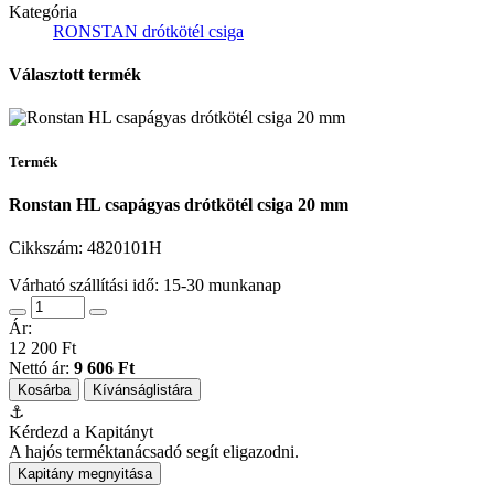
Kategória
RONSTAN drótkötél csiga
Választott termék
Termék
Ronstan HL csapágyas drótkötél csiga 20 mm
Cikkszám:
4820101H
Várható szállítási idő: 15-30 munkanap
Ár:
12 200 Ft
Nettó ár:
9 606 Ft
Kosárba
Kívánságlistára
⚓
Kérdezd a Kapitányt
A hajós terméktanácsadó segít eligazodni.
Kapitány megnyitása