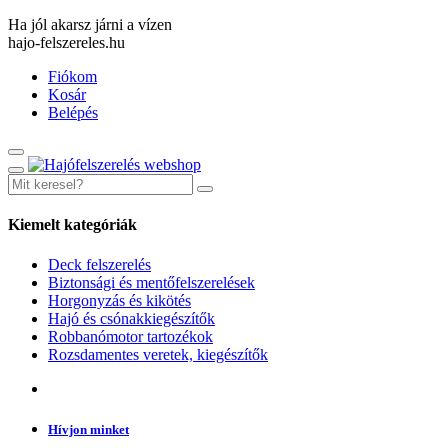
Ha jól akarsz járni a vízen
hajo-felszereles.hu
Fiókom
Kosár
Belépés
Kiemelt kategóriák
Deck felszerelés
Biztonsági és mentőfelszerelések
Horgonyzás és kikötés
Hajó és csónakkiegészítők
Robbanómotor tartozékok
Rozsdamentes veretek, kiegészítők
Hívjon minket