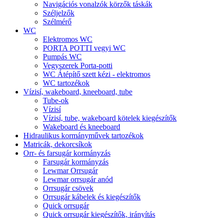
Navigációs vonalzók körzők táskák
Széljelzők
Szélmérő
WC
Elektromos WC
PORTA POTTI vegyi WC
Pumpás WC
Vegyszerek Porta-potti
WC Átépítő szett kézi - elektromos
WC tartozékok
Vízisí, wakeboard, kneeboard, tube
Tube-ok
Vízisí
Vízisí, tube, wakeboard kötelek kiegészítők
Wakeboard és kneeboard
Hidraulikus kormányművek tartozékok
Matricák, dekorcsíkok
Orr- és farsugár kormányzás
Farsugár kormányzás
Lewmar Orrsugár
Lewmar orrsugár anód
Orrsugár csövek
Orrsugár kábelek és kiegészítők
Quick orrsugár
Quick orrsugár kiegészítők, irányítás