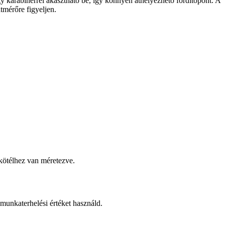
 karabinerrel akasztható be, így könnyen áthelyezhető fordítópont. A
tmérőre figyeljen.
tkötélhez van méretezve.
munkaterhelési értéket használd.