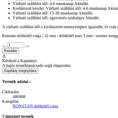
Várható szállítási idő: 4-6 munkanap
Aktuális
Korlátozott készlet. Várható szállítási idő: 4-6 munkanap
Aktuál
Várható szállítási idő: 15-30 munkanap
Aktuális
Várható szállítási idő: egyeztetés szükséges
Aktuális
A várható szállítási idő a kiválasztott mennyiséghez igazodik, és csak
Ronstan drótkötél csiga / 32 mm / drótkötél max 3 mm / szemes kengye
Kosárba
⚓
Kérdezd a Kapitányt
A hajós terméktanácsadó segít eligazodni.
Kapitány megnyitása
Termék adatai :
Cikkszám
480468
Kategória
RONSTAN drótkötél csiga
Választott termék