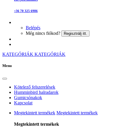
+36 70 325 6986
Belépés
Még nincs fiókod?
Regisztrálj itt.
KATEGÓRIÁK
KATEGÓRIÁK
Menu
Kötelező felszerelések
Humminbird halradarok
Gumicsónakok
Kapcsolat
Megtekintett termékek
Megtekintett termékek
Megtekintett termékek