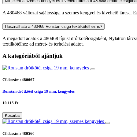
Mit jelent a szemes kengyel és kivehető tárcsa a 480468 drótkötélcsigáná
A 480468 változat sajátossága a szemes kengyel és kivehető tárcsa. Ez
Használható a 480468 Ronstan csiga textilkötélhez is?
A megadott adatok a 480468 típust drótkötélcsigaként, Nylatron tárcsá
textilkötélhez ad méret- és terhelési adatot.
A kategóriából ajánljuk
Cikkszám: 480667
Ronstan drótkötél csiga 19 mm, kengyeles
10 115 Ft
Kosárba
Cikkszám: 480560