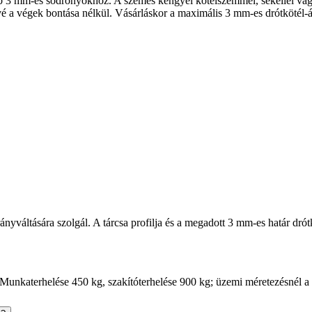
bb 3 mm-es sodronyokhoz. A szemes kengyel kötélszemmel, sékellel vagy
tővé a végek bontása nélkül. Vásárláskor a maximális 3 mm-es drótkötél-á
nyváltására szolgál. A tárcsa profilja és a megadott 3 mm-es határ dró
Munkaterhelése 450 kg, szakítóterhelése 900 kg; üzemi méretezésnél a 