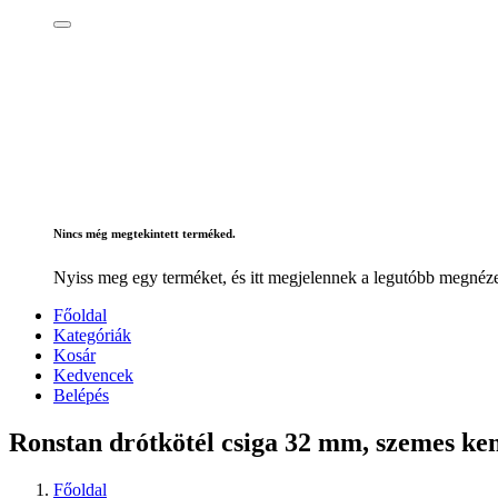
Nincs még megtekintett terméked.
Nyiss meg egy terméket, és itt megjelennek a legutóbb megnéze
Főoldal
Kategóriák
Kosár
Kedvencek
Belépés
Ronstan drótkötél csiga 32 mm, szemes ke
Főoldal