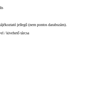
is
 tájékoztató jellegű (nem pontos darabszám).
l / kivehető tárcsa