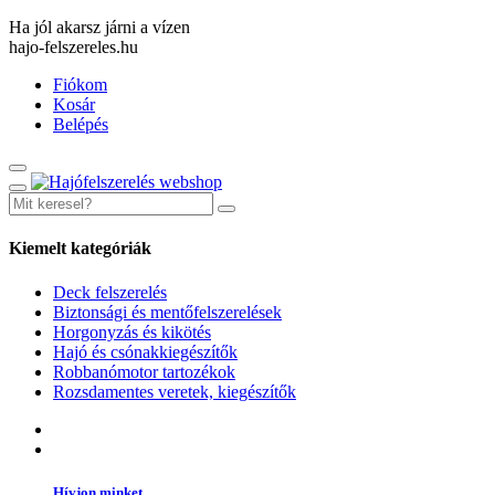
Ha jól akarsz járni a vízen
hajo-felszereles.hu
Fiókom
Kosár
Belépés
Kiemelt kategóriák
Deck felszerelés
Biztonsági és mentőfelszerelések
Horgonyzás és kikötés
Hajó és csónakkiegészítők
Robbanómotor tartozékok
Rozsdamentes veretek, kiegészítők
Hívjon minket