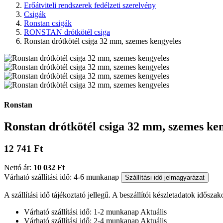
Erőátviteli rendszerek fedélzeti szerelvény
Csigák
Ronstan csigák
RONSTAN drótkötél csiga
Ronstan drótkötél csiga 32 mm, szemes kengyeles
Ronstan
Ronstan drótkötél csiga 32 mm, szemes ke
12 741 Ft
Nettó ár:
10 032 Ft
Várható szállítási idő: 4-6 munkanap
Szállítási idő jelmagyarázat
A szállítási idő tájékoztató jellegű. A beszállítói készletadatok időszak
Várható szállítási idő: 1-2 munkanap
Aktuális
Várható szállítási idő: 2-4 munkanap
Aktuális