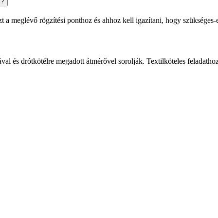
l?
t a meglévő rögzítési ponthoz és ahhoz kell igazítani, hogy szükséges-
val és drótkötélre megadott átmérővel sorolják. Textilköteles feladath