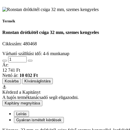
Termék
Ronstan drótkötél csiga 32 mm, szemes kengyeles
Cikkszám:
480468
Várható szállítási idő: 4-6 munkanap
Ár:
12 741 Ft
Nettó ár:
10 032 Ft
Kosárba
Kívánságlistára
⚓
Kérdezd a Kapitányt
A hajós terméktanácsadó segít eligazodni.
Kapitány megnyitása
Leírás
Gyakran ismételt kérdések