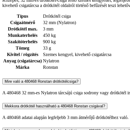
Közepes, 32 mm-es drótkötél-csiga felső szemes kengyellel, legfelje
kivehető csigatárcsa a drótkötél oldalról történő befűzését teszi lehe
Típus
Drótkötél csiga
Csigaátmérő
32 mm (Nylatron)
Drótkötél max.
3 mm
Munkaterhelés
450 kg
Szakítóterhelés
900 kg
Tömeg
33 g
Kivitel / rögzítés
Szemes kengyel, kivehető csigatárcsa
Anyag (csigatárcsa)
Nylatron
Márka
Ronstan
Mire való a 480468 Ronstan drótkötélcsiga?
A 480468 32 mm-es Nylatron tárcsájú csiga sodrony vagy drótkötél irá
Mekkora drótkötél használható a 480468 Ronstan csigával?
A 480468 adatai alapján legfeljebb 3 mm átmérőjű drótkötélhez való. 