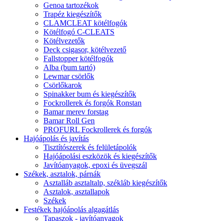
Genoa tartozékok
Trapéz kiegészítők
CLAMCLEAT kötélfogók
Kötélfogó C-CLEATS
Kötélvezetők
Deck csigasor, kötélvezető
Fallstopper kötélfogók
Alba (bum tartó)
Lewmar csörlők
Csörlőkarok
Spinakker bum és kiegészítők
Fockrollerek és forgók Ronstan
Bamar merev forstag
Bamar Roll Gen
PROFURL Fockrollerek és forgók
Hajóápolás és javítás
Tisztítószerek és felületápolók
Hajóápolási eszközök és kiegészítők
Javítóanyagok, epoxi és üvegszál
Székek, asztalok, párnák
Asztalláb asztaltalp, székláb kiegészítők
Asztalok, asztallapok
Székek
Festékek hajóápolás algagátlás
Tapaszok - javítóanyagok