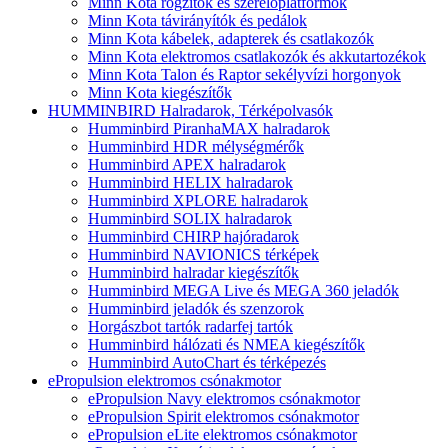
Minn Kota rögzítők és szerelőplatformok
Minn Kota távirányítók és pedálok
Minn Kota kábelek, adapterek és csatlakozók
Minn Kota elektromos csatlakozók és akkutartozékok
Minn Kota Talon és Raptor sekélyvízi horgonyok
Minn Kota kiegészítők
HUMMINBIRD Halradarok, Térképolvasók
Humminbird PiranhaMAX halradarok
Humminbird HDR mélységmérők
Humminbird APEX halradarok
Humminbird HELIX halradarok
Humminbird XPLORE halradarok
Humminbird SOLIX halradarok
Humminbird CHIRP hajóradarok
Humminbird NAVIONICS térképek
Humminbird halradar kiegészítők
Humminbird MEGA Live és MEGA 360 jeladók
Humminbird jeladók és szenzorok
Horgászbot tartók radarfej tartók
Humminbird hálózati és NMEA kiegészítők
Humminbird AutoChart és térképezés
ePropulsion elektromos csónakmotor
ePropulsion Navy elektromos csónakmotor
ePropulsion Spirit elektromos csónakmotor
ePropulsion eLite elektromos csónakmotor