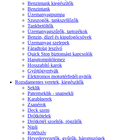
Benzintank kiegészítők
Benzintank
Üzemanyagpumpa
Szuszogók, tankszellőzők
Tankbetöltők
Üzemanyagszűrők, tartozékok
Benzin, dízel és kipufogócsövek
Üzemanyag szelepek
Fáradtolaj leszívó
Quick Stop biztonsági kapcsolók
Hangtompítólemez
Hosszabító karok
Gyújtógyertyák
Elektromos motortérfedél-nyitók
Rozsdamentes veretek, kiegészítők
Seklik
Patentseklik - snapsekli
Karabínerek
Zsanérok
Deck szem
Drótkötelek
Drótkötél szorítók, rögzítők
Nipli
Kötélszív
Hevedervezetők, gyűrűk, háromszögek