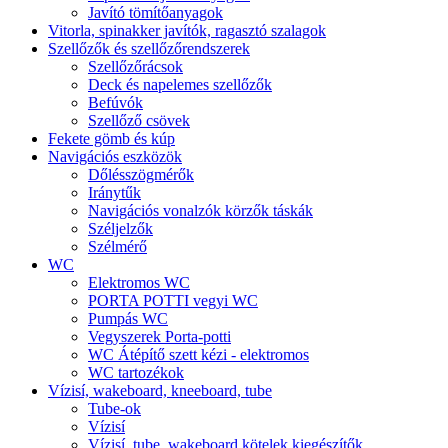
Javító tömítőanyagok
Vitorla, spinakker javítók, ragasztó szalagok
Szellőzők és szellőzőrendszerek
Szellőzőrácsok
Deck és napelemes szellőzők
Befúvók
Szellőző csövek
Fekete gömb és kúp
Navigációs eszközök
Dőlésszögmérők
Iránytűk
Navigációs vonalzók körzők táskák
Széljelzők
Szélmérő
WC
Elektromos WC
PORTA POTTI vegyi WC
Pumpás WC
Vegyszerek Porta-potti
WC Átépítő szett kézi - elektromos
WC tartozékok
Vízisí, wakeboard, kneeboard, tube
Tube-ok
Vízisí
Vízisí, tube, wakeboard kötelek kiegészítők