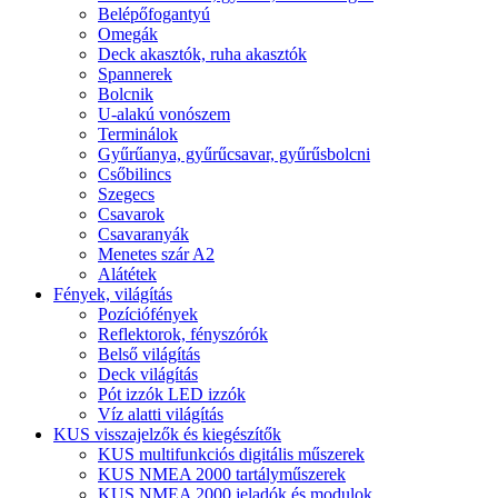
Belépőfogantyú
Omegák
Deck akasztók, ruha akasztók
Spannerek
Bolcnik
U-alakú vonószem
Terminálok
Gyűrűanya, gyűrűcsavar, gyűrűsbolcni
Csőbilincs
Szegecs
Csavarok
Csavaranyák
Menetes szár A2
Alátétek
Fények, világítás
Pozíciófények
Reflektorok, fényszórók
Belső világítás
Deck világítás
Pót izzók LED izzók
Víz alatti világítás
KUS visszajelzők és kiegészítők
KUS multifunkciós digitális műszerek
KUS NMEA 2000 tartályműszerek
KUS NMEA 2000 jeladók és modulok