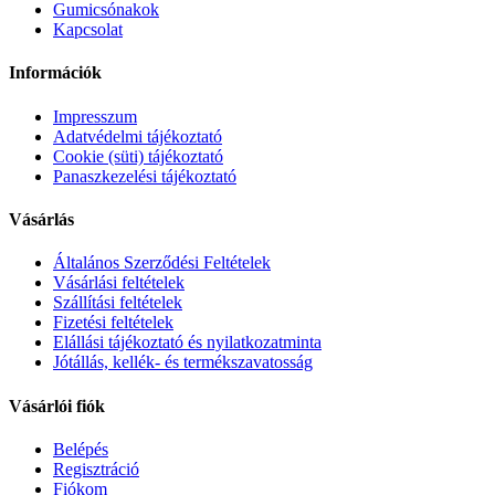
Gumicsónakok
Kapcsolat
Információk
Impresszum
Adatvédelmi tájékoztató
Cookie (süti) tájékoztató
Panaszkezelési tájékoztató
Vásárlás
Általános Szerződési Feltételek
Vásárlási feltételek
Szállítási feltételek
Fizetési feltételek
Elállási tájékoztató és nyilatkozatminta
Jótállás, kellék- és termékszavatosság
Vásárlói fiók
Belépés
Regisztráció
Fiókom