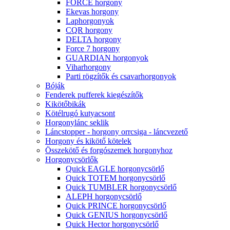
FORCE horgony
Ekevas horgony
Laphorgonyok
CQR horgony
DELTA horgony
Force 7 horgony
GUARDIAN horgonyok
Viharhorgony
Parti rögzítők és csavarhorgonyok
Bóják
Fenderek pufferek kiegészítők
Kikötőbikák
Kötélrugó kutyacsont
Horgonylánc seklik
Láncstopper - horgony orrcsiga - láncvezető
Horgony és kikötő kötelek
Összekötő és forgószemek horgonyhoz
Horgonycsörlők
Quick EAGLE horgonycsörlő
Quick TOTEM horgonycsörlő
Quick TUMBLER horgonycsörlő
ALEPH horgonycsörlő
Quick PRINCE horgonycsörlő
Quick GENIUS horgonycsörlő
Quick Hector horgonycsörlő