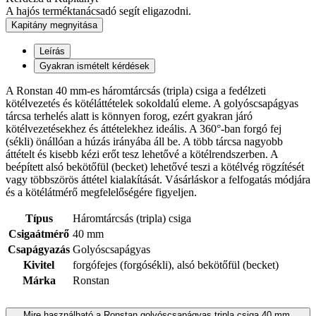
A hajós terméktanácsadó segít eligazodni.
Kapitány megnyitása
Leírás
Gyakran ismételt kérdések
A Ronstan 40 mm-es háromtárcsás (tripla) csiga a fedélzeti
kötélvezetés és kötéláttételek sokoldalú eleme. A golyóscsapágyas
tárcsa terhelés alatt is könnyen forog, ezért gyakran járó
kötélvezetésekhez és áttételekhez ideális. A 360°-ban forgó fej
(sékli) önállóan a húzás irányába áll be. A több tárcsa nagyobb
áttételt és kisebb kézi erőt tesz lehetővé a kötélrendszerben. A
beépített alsó bekötőfül (becket) lehetővé teszi a kötélvég rögzítését
vagy többszörös áttétel kialakítását. Vásárláskor a felfogatás módjára
és a kötélátmérő megfelelőségére figyeljen.
Típus
Háromtárcsás (tripla) csiga
Csigaátmérő
40 mm
Csapágyazás
Golyóscsapágyas
Kivitel
forgófejes (forgósékli), alsó bekötőfül (becket)
Márka
Ronstan
Mire használható a Ronstan golyóscsapágyas tripla csiga 40 mm,