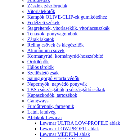
Fürdőlétrák
Zászlók zászlórudak
Vitorlalekötők
Kampók OLIVE-CLIP-ek gumikötélhez
Fedélzeti székek
Stagreiterek, vitorlaseklik, vitorlacsuszkák
Tenaxok, ponyvagombok
Zárak lakatok
Reling csövek és kiegészítők
Alumínium csövek
Kormányrúd, kormányrúd-hosszabbító
Orrkilépők
Hálós tárolók
Szellőztető zsák
Saling görgő vitorla védők
Napernyők, napvédő ponyvák
TBS csúszásgátlók, csúszásgátló csíkok
Kapaszkodók, tartozékok
Gangways
Fürdőtrepnik, fartrepnik
Latni, latnivég
Ablakok Lewmar
Lewmar ULTRA LOW-PROFILE ablak
Lewmar LOW-PROFIL ablak
Lewmar MEDIUM ablak