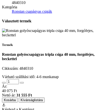
4840310
Kategória
Ronstan csapágyas csigák
Választott termék
Termék
Ronstan golyóscsapágyas tripla csiga 40 mm, forgófejes,
beckettel
Cikkszám:
4840310
Várható szállítási idő: 4-6 munkanap
Ár:
40 075 Ft
Nettó ár:
31 555 Ft
Kosárba
Kívánságlistára
⚓
Kérdezd a Kapitányt