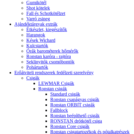
Gumikötél
Shot kötelek
Fall és Schotkötélzet
Varró zsineg
Ajándéktárgyak extrák
Étkészlet, kiegészítők
Harangok
Kések Wichard
Kulcstartók
Órák barométerek hőmérők
Ronstan karóra - rajtóra
Seklinyitók csomóbontók
Pohártartók
Erőátviteli rendszerek fedélzeti szerelvény
Csigák
LEWMAR Csigák
Ronstan csigák
Standard csigák
Ronstan csapágyas csigák
Ronstan ORBIT csigák
Fallblock
Ronstan beépíthető csigák
RONSTAN drótkötél csiga
Ronstan Core csigák
Ronstan csigatartozékok és pótalkatrészek