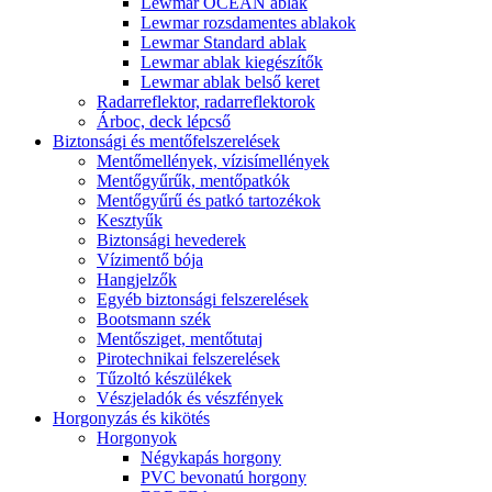
Lewmar OCEAN ablak
Lewmar rozsdamentes ablakok
Lewmar Standard ablak
Lewmar ablak kiegészítők
Lewmar ablak belső keret
Radarreflektor, radarreflektorok
Árboc, deck lépcső
Biztonsági és mentőfelszerelések
Mentőmellények, vízisímellények
Mentőgyűrűk, mentőpatkók
Mentőgyűrű és patkó tartozékok
Kesztyűk
Biztonsági hevederek
Vízimentő bója
Hangjelzők
Egyéb biztonsági felszerelések
Bootsmann szék
Mentősziget, mentőtutaj
Pirotechnikai felszerelések
Tűzoltó készülékek
Vészjeladók és vészfények
Horgonyzás és kikötés
Horgonyok
Négykapás horgony
PVC bevonatú horgony