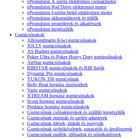
ePropulsion X széria elektromos csónakmotor
ePropulsion Pod Drive elektromos motor
ePropulsion I-széria belső elektromos motor
ePropulsion akkumulátorok és töltők
ePropulsion propellerek és alkatrészek
ePropulsion kiegészítők
Gumicsónakok
Allroundmarin Kiwi gumicsónakok
JOLLY gumicsónakok
AS Budget gumicsónakok
Poker Ultra és Poker Heavy Duty gumicsónakok
AirStar gumicsónakok
RIBSTAR gumicsónakok és RIB hajók
Dynamic Pro gumicsónakok
YUKON 350 gumicsónak
Belly Boat horgász úszószékek
Vario gumicsónakok
XTREAM horgász gumicsónakok
Scout horgász gumicsónakok
Predator horgász gumicsónakok
Gumicsónak csónakkerekek és szállító kiegészítők
Gumicsónak pumpák és szelep adapterek
Gumicsónak ülések, táskák és ponyvák
Gumicsónak javítókészletek, ragasztók és ápolószerek
Gumicsónak padlók, ülőpadok és pótalkatrészek