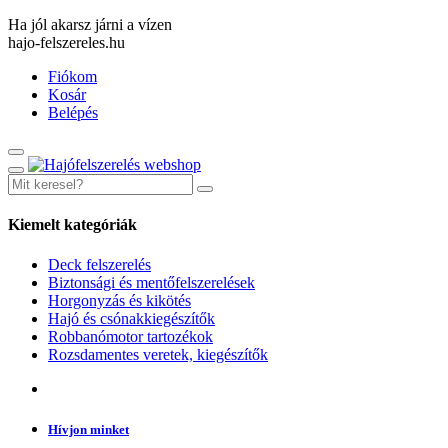
Ha jól akarsz járni a vízen
hajo-felszereles.hu
Fiókom
Kosár
Belépés
Kiemelt kategóriák
Deck felszerelés
Biztonsági és mentőfelszerelések
Horgonyzás és kikötés
Hajó és csónakkiegészítők
Robbanómotor tartozékok
Rozsdamentes veretek, kiegészítők
Hívjon minket