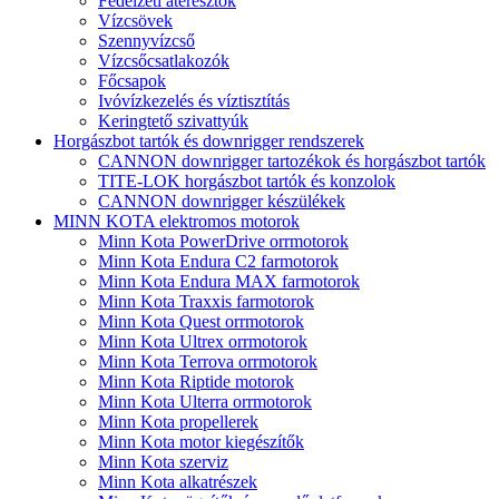
Fedélzeti áteresztők
Vízcsövek
Szennyvízcső
Vízcsőcsatlakozók
Főcsapok
Ivóvízkezelés és víztisztítás
Keringtető szivattyúk
Horgászbot tartók és downrigger rendszerek
CANNON downrigger tartozékok és horgászbot tartók
TITE-LOK horgászbot tartók és konzolok
CANNON downrigger készülékek
MINN KOTA elektromos motorok
Minn Kota PowerDrive orrmotorok
Minn Kota Endura C2 farmotorok
Minn Kota Endura MAX farmotorok
Minn Kota Traxxis farmotorok
Minn Kota Quest orrmotorok
Minn Kota Ultrex orrmotorok
Minn Kota Terrova orrmotorok
Minn Kota Riptide motorok
Minn Kota Ulterra orrmotorok
Minn Kota propellerek
Minn Kota motor kiegészítők
Minn Kota szerviz
Minn Kota alkatrészek