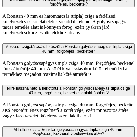
forgófejes, beckettel?
A Ronstan 40 mm-es háromtárcsás (tripla) csiga a fedélzeti
kötélvezetés és kötéláttételek sokoldalú eleme. A golyóscsapágyas
tárcsa terhelés alatt is könnyen forog, ezért gyakran járó
kötélvezetésekhez és áttételekhez ideális.
Mekkora csigatárcsával készül a Ronstan golyóscsapágyas tripla csiga
40 mm, forgófejes, beckettel?
A Ronstan golyóscsapágyas tripla csiga 40 mm, forgófejes, beckettel
tárcsaátmérője 40 mm. A kötél kiválasztásakor külön ellenőrizd a
termékhez megadott maximális kötélátmérőt is.
Mire használható a bekötőfül a Ronstan golyóscsapágyas tripla csiga
40 mm, forgófejes, beckettel kialakításában?
A Ronstan golyóscsapágyas tripla csiga 40 mm, forgófejes, beckettel
alsó bekötőfüléhez rögzíthető a kötél vége, ezért többszörös áttétel
vagy visszavezetett kötélrendszer alakítható ki.
Mit ellenőrizz a Ronstan golyóscsapágyas tripla csiga 40 mm,
forgófejes, beckettel kiválasztása előtt?