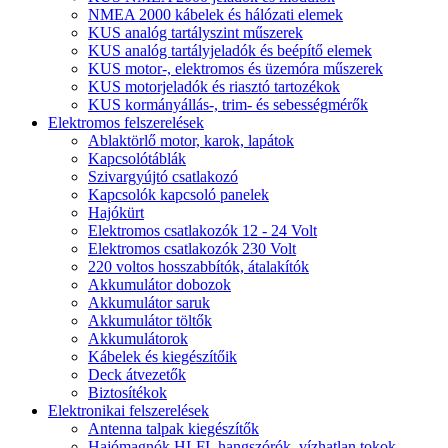
NMEA 2000 kábelek és hálózati elemek
KUS analóg tartályszint műszerek
KUS analóg tartályjeladók és beépítő elemek
KUS motor-, elektromos és üzemóra műszerek
KUS motorjeladók és riasztó tartozékok
KUS kormányállás-, trim- és sebességmérők
Elektromos felszerelések
Ablaktörlő motor, karok, lapátok
Kapcsolótáblák
Szivargyújtó csatlakozó
Kapcsolók kapcsoló panelek
Hajókürt
Elektromos csatlakozók 12 - 24 Volt
Elektromos csatlakozók 230 Volt
220 voltos hosszabbítók, átalakítók
Akkumulátor dobozok
Akkumulátor saruk
Akkumulátor töltők
Akkumulátorok
Kábelek és kiegészítőik
Deck átvezetők
Biztosítékok
Elektronikai felszerelések
Antenna talpak kiegészítők
Hajómagnók HI-FI, hangszórók, vízhatlan tokok