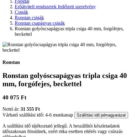
Főoldal
Erőátviteli rendszerek fedélzeti szerelvény
Csigák
Ronstan csigák
Ronstan csapágyas csigák
Ronstan golyóscsapágyas tripla csiga 40 mm, forgófejes,
beckettel
Ronstan
Ronstan golyóscsapágyas tripla csiga 40
mm, forgófejes, beckettel
40 075 Ft
Nettó ár:
31 555 Ft
Várható szállítási idő: 4-6 munkanap
Szállítási idő jelmagyarázat
A szállítási idő tájékoztató jellegű. A beszállítói készletadatok
időszakosan frissülnek, ezért ritka esetben eltérés vagy csúszás
előfordulhat.