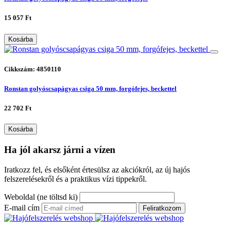
15 057 Ft
Kosárba
Cikkszám: 4850110
Ronstan golyóscsapágyas csiga 50 mm, forgófejes, beckettel
22 702 Ft
Kosárba
Ha jól akarsz járni a vízen
Iratkozz fel, és elsőként értesülsz az akciókról, az új hajós
felszerelésekről és a praktikus vízi tippekről.
Weboldal (ne töltsd ki)
E-mail cím
Feliratkozom