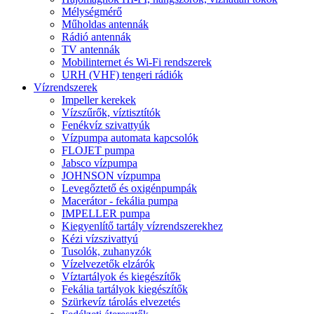
Mélységmérő
Műholdas antennák
Rádió antennák
TV antennák
Mobilinternet és Wi-Fi rendszerek
URH (VHF) tengeri rádiók
Vízrendszerek
Impeller kerekek
Vízszűrők, víztisztítók
Fenékvíz szivattyúk
Vízpumpa automata kapcsolók
FLOJET pumpa
Jabsco vízpumpa
JOHNSON vízpumpa
Levegőztető és oxigénpumpák
Macerátor - fekália pumpa
IMPELLER pumpa
Kiegyenlítő tartály vízrendszerekhez
Kézi vízszivattyú
Tusolók, zuhanyzók
Vízelvezetők elzárók
Víztartályok és kiegészítők
Fekália tartályok kiegészítők
Szürkevíz tárolás elvezetés