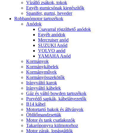
Vízálló zsákok, tokok
Egyéb gumicsónak kiegészítők
Spanifer, gurtni, heveder
Robbanómotor tartozékok
Anódok
Csavarral rögzíthető anódok
Egyéb anódok
Mercruiser anód
SUZUKI Anód
VOLVO anód
YAMAHA Anód
Kormányok
Kormánykábelek
Kormányművek
Kormányösszekötők
Irányváltó karok
Irányváltó kábelek
Gáz és váltó bowden tartozékok
Porvédő sapkák, kábelátvezetők
B14 kábel
Motortartó bakok és állványok
Öblítőmandzsetták
Motor és tank csatlakozók
Takaróponyva külmotorhoz
Motor zárak, lopásgátlók