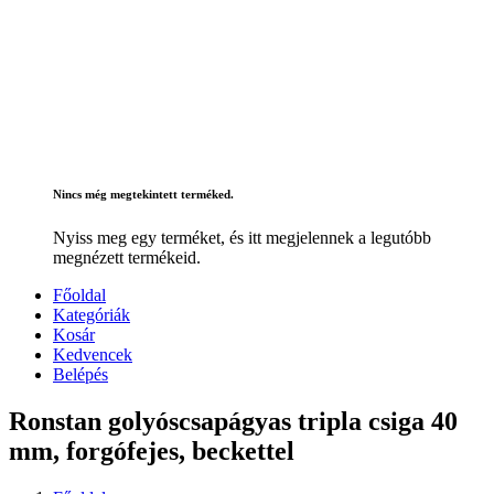
Nincs még megtekintett terméked.
Nyiss meg egy terméket, és itt megjelennek a legutóbb
megnézett termékeid.
Főoldal
Kategóriák
Kosár
Kedvencek
Belépés
Ronstan golyóscsapágyas tripla csiga 40
mm, forgófejes, beckettel