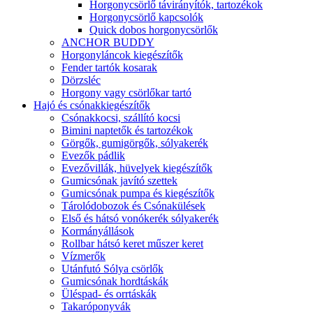
Horgonycsörlő távirányítók, tartozékok
Horgonycsörlő kapcsolók
Quick dobos horgonycsörlők
ANCHOR BUDDY
Horgonyláncok kiegészítők
Fender tartók kosarak
Dörzsléc
Horgony vagy csörlőkar tartó
Hajó és csónakkiegészítők
Csónakkocsi, szállító kocsi
Bimini naptetők és tartozékok
Görgők, gumigörgők, sólyakerék
Evezők pádlik
Evezővillák, hüvelyek kiegészítők
Gumicsónak javító szettek
Gumicsónak pumpa és kiegészítők
Tárolódobozok és Csónakülések
Első és hátsó vonókerék sólyakerék
Kormányállások
Rollbar hátsó keret műszer keret
Vízmerők
Utánfutó Sólya csörlők
Gumicsónak hordtáskák
Üléspad- és orrtáskák
Takaróponyvák