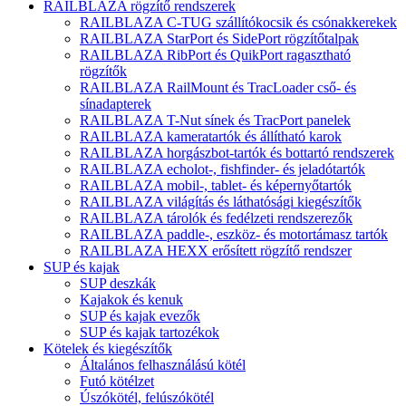
RAILBLAZA rögzítő rendszerek
RAILBLAZA C-TUG szállítókocsik és csónakkerekek
RAILBLAZA StarPort és SidePort rögzítőtalpak
RAILBLAZA RibPort és QuikPort ragasztható
rögzítők
RAILBLAZA RailMount és TracLoader cső- és
sínadapterek
RAILBLAZA T-Nut sínek és TracPort panelek
RAILBLAZA kameratartók és állítható karok
RAILBLAZA horgászbot-tartók és bottartó rendszerek
RAILBLAZA echolot-, fishfinder- és jeladótartók
RAILBLAZA mobil-, tablet- és képernyőtartók
RAILBLAZA világítás és láthatósági kiegészítők
RAILBLAZA tárolók és fedélzeti rendszerezők
RAILBLAZA paddle-, eszköz- és motortámasz tartók
RAILBLAZA HEXX erősített rögzítő rendszer
SUP és kajak
SUP deszkák
Kajakok és kenuk
SUP és kajak evezők
SUP és kajak tartozékok
Kötelek és kiegészítők
Általános felhasználású kötél
Futó kötélzet
Úszókötél, felúszókötél