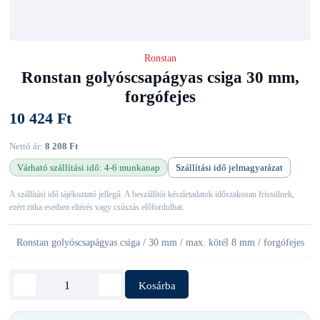
Ronstan
Ronstan golyóscsapágyas csiga 30 mm,
forgófejes
10 424 Ft
Nettó ár:
8 208 Ft
Várható szállítási idő: 4-6 munkanap
Szállítási idő jelmagyarázat
A szállítási idő tájékoztató jellegű. A beszállítói készletadatok időszakosan frissülnek,
ezért ritka esetben eltérés vagy csúszás előfordulhat.
Ronstan golyóscsapágyas csiga / 30 mm / max. kötél 8 mm / forgófejes
Kosárba