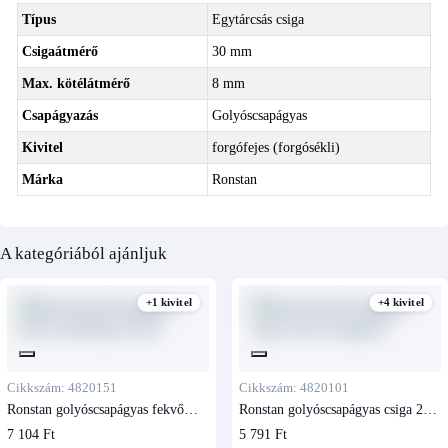
Típus
Egytárcsás csiga
Csigaátmérő
30 mm
Max. kötélátmérő
8 mm
Csapágyazás
Golyóscsapágyas
Kivitel
forgófejes (forgósékli)
Márka
Ronstan
A kategóriából ajánljuk
+1 kivitel
+4 kivitel
Cikkszám: 4820151
Cikkszám: 4820101
Ronstan golyóscsapágyas fekvő
Ronstan golyóscsapágyas csiga 20
terelőcsiga 20 mm
mm, kengyeles
7 104 Ft
5 791 Ft