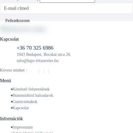
E-mail cím
Feliratkozom
Kapcsolat
+36 70 325 6986
1043 Budapest, Bocskai utca 26.
info@hajo-felszereles.hu
Kövess minket :
Menü
Kötelező felszerelések
Humminbird halradarok
Gumicsónakok
Kapcsolat
Információk
Impresszum