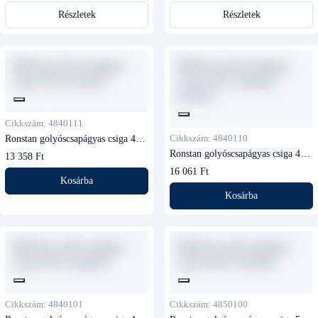
Részletek
Részletek
Cikkszám: 4840111
Ronstan golyóscsapágyas csiga 40
Cikkszám: 4840110
mm, beckettel
Ronstan golyóscsapágyas csiga 40
13 358 Ft
mm, forgófejes, beckettel
16 061 Ft
Kosárba
Kosárba
Cikkszám: 4840101
Cikkszám: 4850100