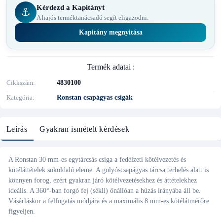
Kérdezd a Kapitányt
⚓
A hajós terméktanácsadó segít eligazodni.
Kapitány megnyitása
Termék adatai :
Cikkszám
4830100
Kategória
Ronstan csapágyas csigák
Leírás
Gyakran ismételt kérdések
A Ronstan 30 mm-es egytárcsás csiga a fedélzeti kötélvezetés és
kötéláttételek sokoldalú eleme. A golyóscsapágyas tárcsa terhelés alatt is
könnyen forog, ezért gyakran járó kötélvezetésekhez és áttételekhez
ideális. A 360°-ban forgó fej (sékli) önállóan a húzás irányába áll be.
Vásárláskor a felfogatás módjára és a maximális 8 mm-es kötélátmérőre
figyeljen.