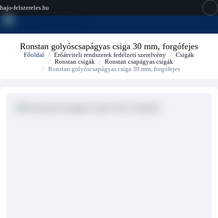
hajo-felszereles.hu
Ronstan golyóscsapágyas csiga 30 mm, forgófejes
Főoldal
Erőátviteli rendszerek fedélzeti szerelvény
Csigák
Ronstan csigák
Ronstan csapágyas csigák
Ronstan golyóscsapágyas csiga 30 mm, forgófejes