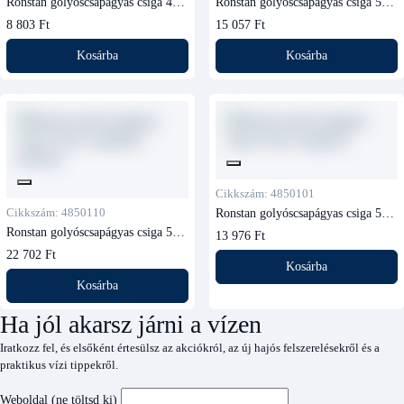
Ronstan golyóscsapágyas csiga 40
Ronstan golyóscsapágyas csiga 50
mm, kengyeles
mm, forgófejes
8 803 Ft
15 057 Ft
Kosárba
Kosárba
Cikkszám: 4850101
Cikkszám: 4850110
Ronstan golyóscsapágyas csiga 50
mm, kengyeles
Ronstan golyóscsapágyas csiga 50
13 976 Ft
mm, forgófejes, beckettel
22 702 Ft
Kosárba
Kosárba
Ha jól akarsz járni a vízen
Iratkozz fel, és elsőként értesülsz az akciókról, az új hajós felszerelésekről és a
praktikus vízi tippekről.
Weboldal (ne töltsd ki)