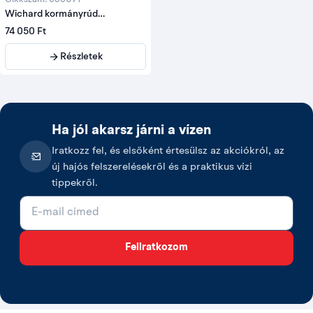
Wichard kormányrúd
hosszabító
74 050 Ft
Részletek
Ha jól akarsz járni a vízen
Iratkozz fel, és elsőként értesülsz az akciókról, az
új hajós felszerelésekről és a praktikus vízi
tippekről.
E-mail cím
Feliratkozom