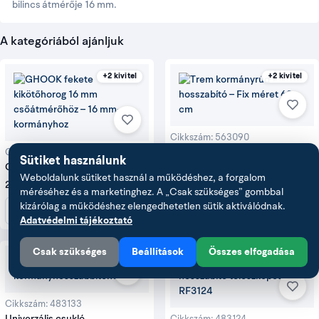
bilincs
átmérője 16
mm.
A kategóriából ajánljuk
+2 kivitel
+2 kivitel
Cikkszám: 563090
Trem kormányrúd hosszabító
Cikkszám: 470042
Sütiket használunk
GHOOK fekete kikötőhorog 16
21 543 Ft
Weboldalunk sütiket használ a működéshez, a forgalom
mm csőátmérőhöz
2 185 Ft
méréséhez és a marketinghez. A „Csak szükséges” gombbal
Részletek
kizárólag a működéshez elengedhetetlen sütik aktiválódnak.
Részletek
Adatvédelmi tájékoztató
Csak szükséges
Beállítások
Összes elfogadása
+3 kivitel
Cikkszám: 483133