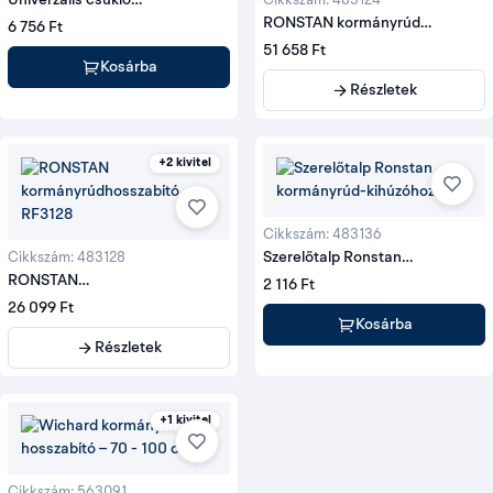
Univerzális csukló
Cikkszám: 483124
kormányhosszabbítóhoz
RONSTAN kormányrúd
6 756 Ft
hosszabító teleszkópos
51 658 Ft
Kosárba
Részletek
+2 kivitel
Cikkszám: 483136
Szerelőtalp Ronstan
Cikkszám: 483128
kormányrúd-kihúzóhoz
RONSTAN
2 116 Ft
kormányrúdhosszabító
26 099 Ft
Kosárba
Részletek
+1 kivitel
Cikkszám: 563091