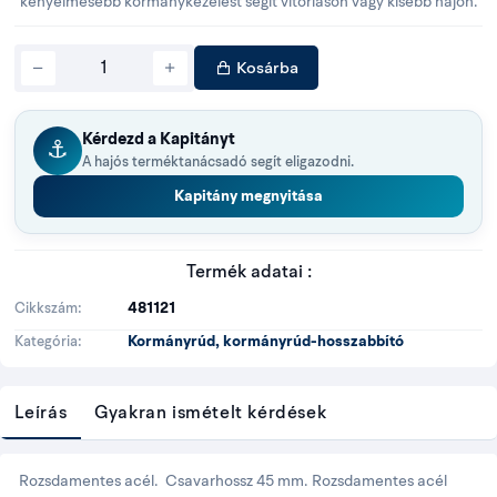
kényelmesebb kormánykezelést segít vitorláson vagy kisebb hajón.
Kosárba
Kérdezd a Kapitányt
⚓
A hajós terméktanácsadó segít eligazodni.
Kapitány megnyitása
Termék adatai :
481121
Cikkszám
Kormányrúd, kormányrúd-hosszabbító
Kategória
Leírás
Gyakran ismételt kérdések
Rozsdamentes
acél.
Csavarhossz
45
mm.
Rozsdamentes
acél