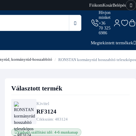
Fiókom
Kosár
Belépés
Hívjon
minket
+36
70 325
6986
Megtekintett termékek
yrúd, kormányrúd-hosszabbító
RONSTAN kormányrúd hosszabító teleszkópos
Választott termék
Kivitel
RF3124
Cikkszám:
483124
Várható szállítási idő: 4-6 munkanap