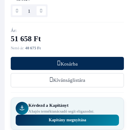
Ár:
51 658 Ft
Nettó ár:
40 675 Ft
Kosárba
Kívánságlistára
Kérdezd a Kapitányt
⚓
A hajós terméktanácsadó segít eligazodni.
Kapitány megnyitása