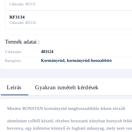
Cikkszám: 483132
RF3134
Cikkszám: 483134
Termék adatai :
Cikkszám
483124
Kategória
Kormányrúd, kormányrúd-hosszabbító
Leírás
Gyakran ismételt kérdések
Minden RONSTAN kormányrúd meghosszabbítás fekete eloxált
alumínium csőből készül, részben hosszanti irányban hornyolt felül
bevonva, egy különöse könnyű és fogható műanyag, mely nem vesz f