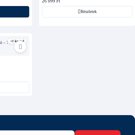
26 099 Ft
Részletek
+1 kivitel