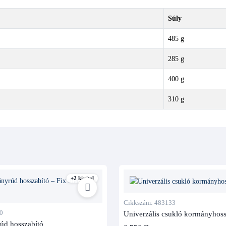
Súly
485 g
285 g
400 g
310 g
+2 kivitel
Cikkszám: 483133
0
Univerzális csukló kormányhos
úd hosszabító