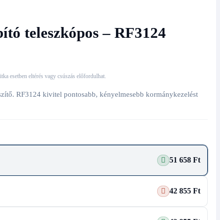
ó teleszkópos – RF3124
 ritka esetben eltérés vagy csúszás előfordulhat.
ítő. RF3124 kivitel pontosabb, kényelmesebb kormánykezelést
51 658 Ft
42 855 Ft