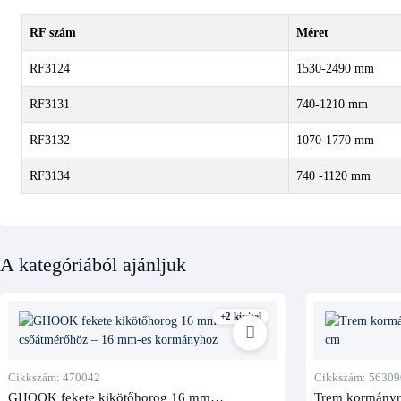
RF szám
Méret
RF3124
1530-2490 mm
RF3131
740-1210 mm
RF3132
1070-1770 mm
RF3134
740 -1120 mm
A kategóriából ajánljuk
+2 kivitel
Cikkszám: 470042
Cikkszám: 56309
GHOOK fekete kikötőhorog 16 mm
Trem kormányr