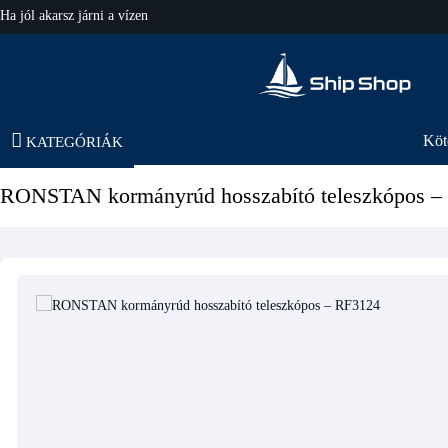
Ha jól akarsz járni a vízen
hajo-felszereles.hu
Köt
KATEGÓRIÁK
RONSTAN kormányrúd hosszabító teleszkópos –