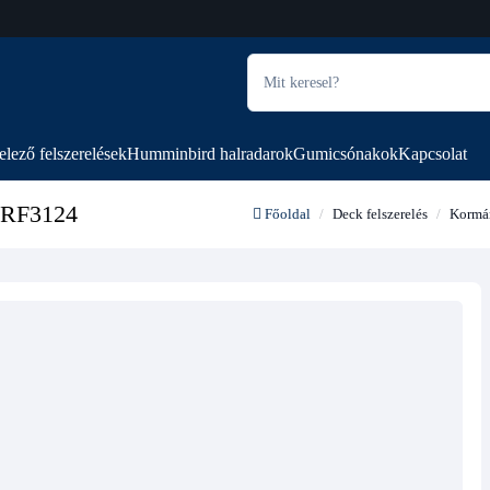
elező felszerelések
Humminbird halradarok
Gumicsónakok
Kapcsolat
 RF3124
Főoldal
Deck felszerelés
Kormán