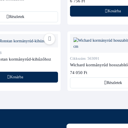
6 756 Ft
Kosárba
Részletek
6
Cikkszám: 563091
nstan kormányrúd-kihúzóhoz
Wichard kormányrúd hosszabító
74 050 Ft
Kosárba
Részletek
E-mail cím