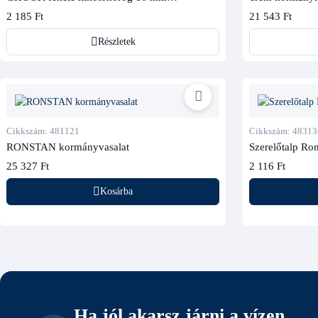
csőátmérőhöz
2 185 Ft
21 543 Ft
Részletek
Cikkszám: 481121
Cikkszám: 48313
RONSTAN kormányvasalat
Szerelőtalp Ro
25 327 Ft
2 116 Ft
Kosárba
Ha jól akarsz járni a vízen