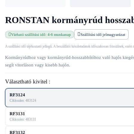
RONSTAN kormányrúd hosszabít
Várható szállítási idő: 4-6 munkanap
Szállítási idő jelmagyarázat
A szállítási idő tájékoztató jellegű. A beszállítói készletadatok időszakosan frissülnek, ezért
Kormányrúdhoz vagy kormányrúd-hosszabbítóhoz való hajós kiegész
segít vitorláson vagy kisebb hajón.
Választható kivitel :
RF3124
Cikkszám: 483124
RF3131
Cikkszám: 483131
RF3132