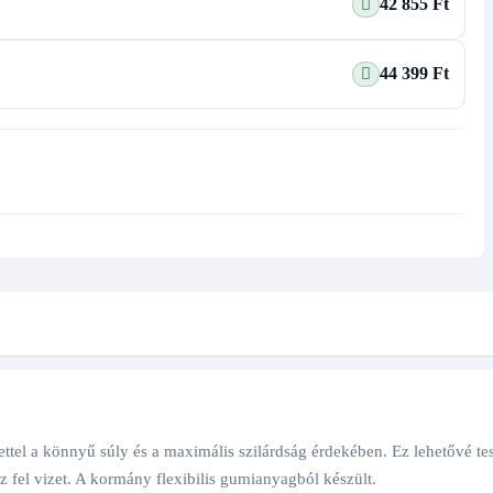
42 855 Ft
44 399 Ft
ettel a könnyű súly és a maximális szilárdság érdekében. Ez lehetővé 
el vizet. A kormány flexibilis gumianyagból készült.