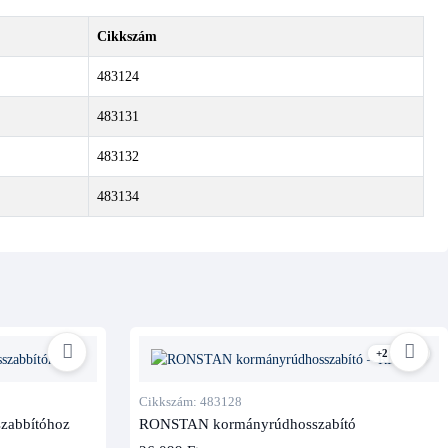
Cikkszám
483124
483131
483132
483134
+2 kivitel
Cikkszám: 483128
szabbítóhoz
RONSTAN kormányrúdhosszabító