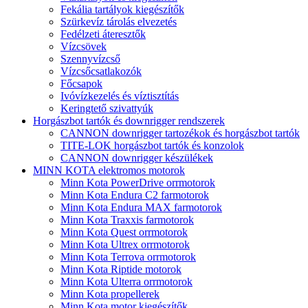
Fekália tartályok kiegészítők
Szürkevíz tárolás elvezetés
Fedélzeti áteresztők
Vízcsövek
Szennyvízcső
Vízcsőcsatlakozók
Főcsapok
Ivóvízkezelés és víztisztítás
Keringtető szivattyúk
Horgászbot tartók és downrigger rendszerek
CANNON downrigger tartozékok és horgászbot tartók
TITE-LOK horgászbot tartók és konzolok
CANNON downrigger készülékek
MINN KOTA elektromos motorok
Minn Kota PowerDrive orrmotorok
Minn Kota Endura C2 farmotorok
Minn Kota Endura MAX farmotorok
Minn Kota Traxxis farmotorok
Minn Kota Quest orrmotorok
Minn Kota Ultrex orrmotorok
Minn Kota Terrova orrmotorok
Minn Kota Riptide motorok
Minn Kota Ulterra orrmotorok
Minn Kota propellerek
Minn Kota motor kiegészítők