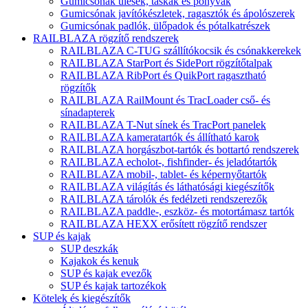
Gumicsónak ülések, táskák és ponyvák
Gumicsónak javítókészletek, ragasztók és ápolószerek
Gumicsónak padlók, ülőpadok és pótalkatrészek
RAILBLAZA rögzítő rendszerek
RAILBLAZA C-TUG szállítókocsik és csónakkerekek
RAILBLAZA StarPort és SidePort rögzítőtalpak
RAILBLAZA RibPort és QuikPort ragasztható
rögzítők
RAILBLAZA RailMount és TracLoader cső- és
sínadapterek
RAILBLAZA T-Nut sínek és TracPort panelek
RAILBLAZA kameratartók és állítható karok
RAILBLAZA horgászbot-tartók és bottartó rendszerek
RAILBLAZA echolot-, fishfinder- és jeladótartók
RAILBLAZA mobil-, tablet- és képernyőtartók
RAILBLAZA világítás és láthatósági kiegészítők
RAILBLAZA tárolók és fedélzeti rendszerezők
RAILBLAZA paddle-, eszköz- és motortámasz tartók
RAILBLAZA HEXX erősített rögzítő rendszer
SUP és kajak
SUP deszkák
Kajakok és kenuk
SUP és kajak evezők
SUP és kajak tartozékok
Kötelek és kiegészítők