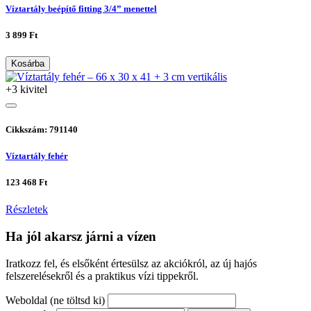
Víztartály beépítő fitting 3/4” menettel
3 899 Ft
Kosárba
+3 kivitel
Cikkszám: 791140
Víztartály fehér
123 468 Ft
Részletek
Ha jól akarsz járni a vízen
Iratkozz fel, és elsőként értesülsz az akciókról, az új hajós
felszerelésekről és a praktikus vízi tippekről.
Weboldal (ne töltsd ki)