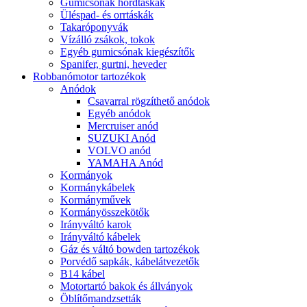
Gumicsónak hordtáskák
Üléspad- és orrtáskák
Takaróponyvák
Vízálló zsákok, tokok
Egyéb gumicsónak kiegészítők
Spanifer, gurtni, heveder
Robbanómotor tartozékok
Anódok
Csavarral rögzíthető anódok
Egyéb anódok
Mercruiser anód
SUZUKI Anód
VOLVO anód
YAMAHA Anód
Kormányok
Kormánykábelek
Kormányművek
Kormányösszekötők
Irányváltó karok
Irányváltó kábelek
Gáz és váltó bowden tartozékok
Porvédő sapkák, kábelátvezetők
B14 kábel
Motortartó bakok és állványok
Öblítőmandzsetták