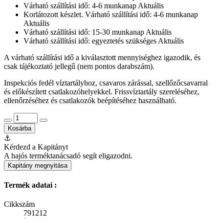
Várható szállítási idő: 4-6 munkanap
Aktuális
Korlátozott készlet. Várható szállítási idő: 4-6 munkanap
Aktuális
Várható szállítási idő: 15-30 munkanap
Aktuális
Várható szállítási idő: egyeztetés szükséges
Aktuális
A várható szállítási idő a kiválasztott mennyiséghez igazodik, és
csak tájékoztató jellegű (nem pontos darabszám).
Inspekciós fedél víztartályhoz, csavaros zárással, szellőzőcsavarral
és előkészített csatlakozóhelyekkel. Frissvíztartály szereléséhez,
ellenőrzéséhez és csatlakozók beépítéséhez használható.
Kosárba
⚓
Kérdezd a Kapitányt
A hajós terméktanácsadó segít eligazodni.
Kapitány megnyitása
Termék adatai :
Cikkszám
791212