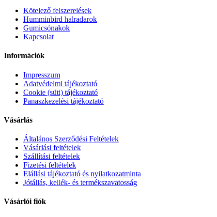
Kötelező felszerelések
Humminbird halradarok
Gumicsónakok
Kapcsolat
Információk
Impresszum
Adatvédelmi tájékoztató
Cookie (süti) tájékoztató
Panaszkezelési tájékoztató
Vásárlás
Általános Szerződési Feltételek
Vásárlási feltételek
Szállítási feltételek
Fizetési feltételek
Elállási tájékoztató és nyilatkozatminta
Jótállás, kellék- és termékszavatosság
Vásárlói fiók