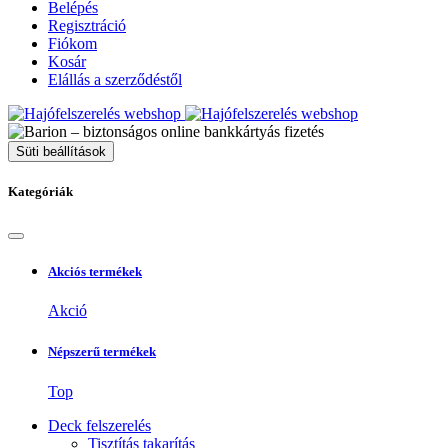
Belépés
Regisztráció
Fiókom
Kosár
Elállás a szerződéstől
Süti beállítások
Kategóriák
Akciós termékek
Akció
Népszerű termékek
Top
Deck felszerelés
Tisztítás takarítás