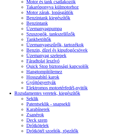
Motor és tank csatlakozók
Takaróponyva külmotorhoz
Motor zárak, lopásgátlók
Benzintank kiegészítők
Benzintank
Üzemanyagpumpa
Szuszogók, tankszellőzők
Tankbetöltők
Üzemanyagszűrők, tartozékok
Benzin, dízel és kipufogócsövek
Üzemanyag szelepek
Fáradtolaj leszívó
Quick Stop biztonsági kapcsolók
Hangtompítólemez
Hosszabító karok
Gyújtógyertyák
Elektromos motortérfedél-nyitók
Rozsdamentes veretek, kiegészítők
Seklik
Patentseklik - snapsekli
Karabínerek
Zsanérok
Deck szem
Drótkötelek
Drótkötél szorítók, rögzítők