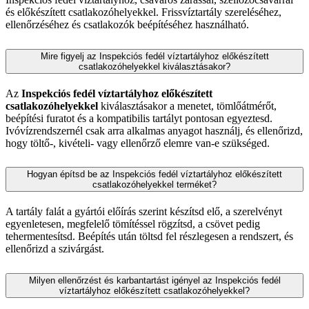
és előkészített csatlakozóhelyekkel. Frissvíztartály szereléséhez,
ellenőrzéséhez és csatlakozók beépítéséhez használható.
Mire figyelj az Inspekciós fedél víztartályhoz előkészített
csatlakozóhelyekkel kiválasztásakor?
Az
Inspekciós fedél víztartályhoz előkészített
csatlakozóhelyekkel
kiválasztásakor a menetet, tömlőátmérőt,
beépítési furatot és a kompatibilis tartályt pontosan egyeztesd.
Ivóvízrendszernél csak arra alkalmas anyagot használj, és ellenőrizd,
hogy töltő-, kivételi- vagy ellenőrző elemre van-e szükséged.
Hogyan építsd be az Inspekciós fedél víztartályhoz előkészített
csatlakozóhelyekkel terméket?
A tartály falát a gyártói előírás szerint készítsd elő, a szerelvényt
egyenletesen, megfelelő tömítéssel rögzítsd, a csövet pedig
tehermentesítsd. Beépítés után töltsd fel részlegesen a rendszert, és
ellenőrizd a szivárgást.
Milyen ellenőrzést és karbantartást igényel az Inspekciós fedél
víztartályhoz előkészített csatlakozóhelyekkel?