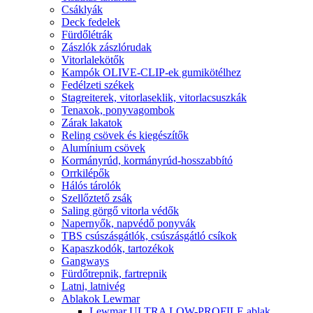
Csáklyák
Deck fedelek
Fürdőlétrák
Zászlók zászlórudak
Vitorlalekötők
Kampók OLIVE-CLIP-ek gumikötélhez
Fedélzeti székek
Stagreiterek, vitorlaseklik, vitorlacsuszkák
Tenaxok, ponyvagombok
Zárak lakatok
Reling csövek és kiegészítők
Alumínium csövek
Kormányrúd, kormányrúd-hosszabbító
Orrkilépők
Hálós tárolók
Szellőztető zsák
Saling görgő vitorla védők
Napernyők, napvédő ponyvák
TBS csúszásgátlók, csúszásgátló csíkok
Kapaszkodók, tartozékok
Gangways
Fürdőtrepnik, fartrepnik
Latni, latnivég
Ablakok Lewmar
Lewmar ULTRA LOW-PROFILE ablak