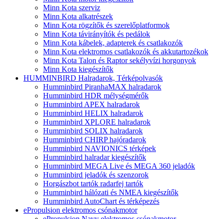
Minn Kota szerviz
Minn Kota alkatrészek
Minn Kota rögzítők és szerelőplatformok
Minn Kota távirányítók és pedálok
Minn Kota kábelek, adapterek és csatlakozók
Minn Kota elektromos csatlakozók és akkutartozékok
Minn Kota Talon és Raptor sekélyvízi horgonyok
Minn Kota kiegészítők
HUMMINBIRD Halradarok, Térképolvasók
Humminbird PiranhaMAX halradarok
Humminbird HDR mélységmérők
Humminbird APEX halradarok
Humminbird HELIX halradarok
Humminbird XPLORE halradarok
Humminbird SOLIX halradarok
Humminbird CHIRP hajóradarok
Humminbird NAVIONICS térképek
Humminbird halradar kiegészítők
Humminbird MEGA Live és MEGA 360 jeladók
Humminbird jeladók és szenzorok
Horgászbot tartók radarfej tartók
Humminbird hálózati és NMEA kiegészítők
Humminbird AutoChart és térképezés
ePropulsion elektromos csónakmotor
ePropulsion Navy elektromos csónakmotor