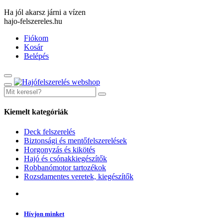
Ha jól akarsz járni a vízen
hajo-felszereles.hu
Fiókom
Kosár
Belépés
Kiemelt kategóriák
Deck felszerelés
Biztonsági és mentőfelszerelések
Horgonyzás és kikötés
Hajó és csónakkiegészítők
Robbanómotor tartozékok
Rozsdamentes veretek, kiegészítők
Hívjon minket