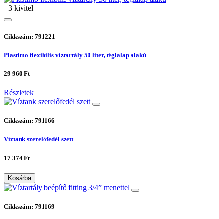
+3 kivitel
Cikkszám: 791221
Plastimo flexibilis víztartály 50 liter, téglalap alakú
29 960 Ft
Részletek
Cikkszám: 791166
Víztank szerelőfedél szett
17 374 Ft
Kosárba
Cikkszám: 791169