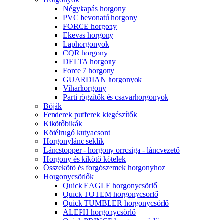
Négykapás horgony
PVC bevonatú horgony
FORCE horgony
Ekevas horgony
Laphorgonyok
CQR horgony
DELTA horgony
Force 7 horgony
GUARDIAN horgonyok
Viharhorgony
Parti rögzítők és csavarhorgonyok
Bóják
Fenderek pufferek kiegészítők
Kikötőbikák
Kötélrugó kutyacsont
Horgonylánc seklik
Láncstopper - horgony orrcsiga - láncvezető
Horgony és kikötő kötelek
Összekötő és forgószemek horgonyhoz
Horgonycsörlők
Quick EAGLE horgonycsörlő
Quick TOTEM horgonycsörlő
Quick TUMBLER horgonycsörlő
ALEPH horgonycsörlő