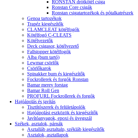
RONSTAN drótkötél csiga
Ronstan Core csigák
Ronstan csigatartozékok és pótalkatrészek
Genoa tartozékok
Trapéz kiegészítők
CLAMCLEAT kötélfogók
Kötélfogó C-CLEATS
Kötélvezetők
Deck csigasor, kötélvezető
Fallstopper kötélfogók
Alba (bum tartó)
Lewmar csörlők
Csörlőkarok
Spinakker bum és kiegészítők
Fockrollerek és forgók Ronstan
Bamar merev forstag
Bamar Roll Gen
PROFURL Fockrollerek és forgók
Hajóápolás és javítás
Tisztítószerek és felületápolók
Hajóápolási eszközök és kiegészítők
Javítóanyagok, epoxi és üvegszál
Székek, asztalok, párnák
Asztalláb asztaltalp, székláb kiegészítők
Asztalok, asztallapok