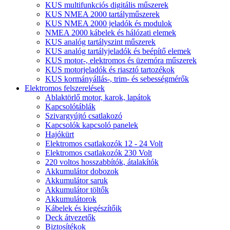
KUS multifunkciós digitális műszerek
KUS NMEA 2000 tartályműszerek
KUS NMEA 2000 jeladók és modulok
NMEA 2000 kábelek és hálózati elemek
KUS analóg tartályszint műszerek
KUS analóg tartályjeladók és beépítő elemek
KUS motor-, elektromos és üzemóra műszerek
KUS motorjeladók és riasztó tartozékok
KUS kormányállás-, trim- és sebességmérők
Elektromos felszerelések
Ablaktörlő motor, karok, lapátok
Kapcsolótáblák
Szivargyújtó csatlakozó
Kapcsolók kapcsoló panelek
Hajókürt
Elektromos csatlakozók 12 - 24 Volt
Elektromos csatlakozók 230 Volt
220 voltos hosszabbítók, átalakítók
Akkumulátor dobozok
Akkumulátor saruk
Akkumulátor töltők
Akkumulátorok
Kábelek és kiegészítőik
Deck átvezetők
Biztosítékok