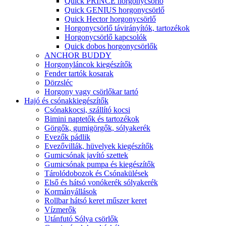
Quick PRINCE horgonycsörlő
Quick GENIUS horgonycsörlő
Quick Hector horgonycsörlő
Horgonycsörlő távirányítók, tartozékok
Horgonycsörlő kapcsolók
Quick dobos horgonycsörlők
ANCHOR BUDDY
Horgonyláncok kiegészítők
Fender tartók kosarak
Dörzsléc
Horgony vagy csörlőkar tartó
Hajó és csónakkiegészítők
Csónakkocsi, szállító kocsi
Bimini naptetők és tartozékok
Görgők, gumigörgők, sólyakerék
Evezők pádlik
Evezővillák, hüvelyek kiegészítők
Gumicsónak javító szettek
Gumicsónak pumpa és kiegészítők
Tárolódobozok és Csónakülések
Első és hátsó vonókerék sólyakerék
Kormányállások
Rollbar hátsó keret műszer keret
Vízmerők
Utánfutó Sólya csörlők