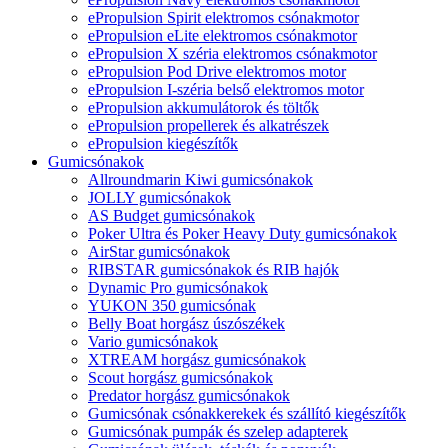
ePropulsion Spirit elektromos csónakmotor
ePropulsion eLite elektromos csónakmotor
ePropulsion X széria elektromos csónakmotor
ePropulsion Pod Drive elektromos motor
ePropulsion I-széria belső elektromos motor
ePropulsion akkumulátorok és töltők
ePropulsion propellerek és alkatrészek
ePropulsion kiegészítők
Gumicsónakok
Allroundmarin Kiwi gumicsónakok
JOLLY gumicsónakok
AS Budget gumicsónakok
Poker Ultra és Poker Heavy Duty gumicsónakok
AirStar gumicsónakok
RIBSTAR gumicsónakok és RIB hajók
Dynamic Pro gumicsónakok
YUKON 350 gumicsónak
Belly Boat horgász úszószékek
Vario gumicsónakok
XTREAM horgász gumicsónakok
Scout horgász gumicsónakok
Predator horgász gumicsónakok
Gumicsónak csónakkerekek és szállító kiegészítők
Gumicsónak pumpák és szelep adapterek