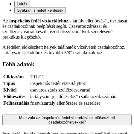
Leírás
Gyakran ismételt kérdések
Az
inspekciós fedél víztartályhoz
a tartály ellenőrzését, tisztítását
és csatlakozóinak beépítését segíti. Csavaros zárással és
szellőzőcsavarral készül, ezért frissvíztartályok szerelésénél
praktikus kiegészítő.
A fedélen előkészített helyek találhatók vízelvételi csatlakozóhoz,
tartályszint-jeladóhoz és további 3/8” csatlakozókhoz.
Főbb adatok
Cikkszám
791212
Típus
inspekciós fedél víztartályhoz
Kivitel
csavaros zárás szellőzőcsavarral
Előkészítés
tartályszint-jeladó és 3/8” csatlakozók számára
Felhasználás
frissvíztartály ellenőrzése és szerelése
Mire való az Inspekciós fedél víztartályhoz előkészített
csatlakozóhelyekkel?
Inspekciós fedél víztartályhoz, csavaros zárással, szellőzőcsavarral