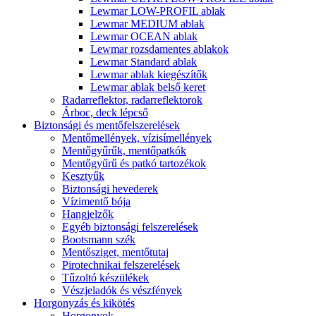
Lewmar LOW-PROFIL ablak
Lewmar MEDIUM ablak
Lewmar OCEAN ablak
Lewmar rozsdamentes ablakok
Lewmar Standard ablak
Lewmar ablak kiegészítők
Lewmar ablak belső keret
Radarreflektor, radarreflektorok
Árboc, deck lépcső
Biztonsági és mentőfelszerelések
Mentőmellények, vízisímellények
Mentőgyűrűk, mentőpatkók
Mentőgyűrű és patkó tartozékok
Kesztyűk
Biztonsági hevederek
Vízimentő bója
Hangjelzők
Egyéb biztonsági felszerelések
Bootsmann szék
Mentősziget, mentőtutaj
Pirotechnikai felszerelések
Tűzoltó készülékek
Vészjeladók és vészfények
Horgonyzás és kikötés
Horgonyok