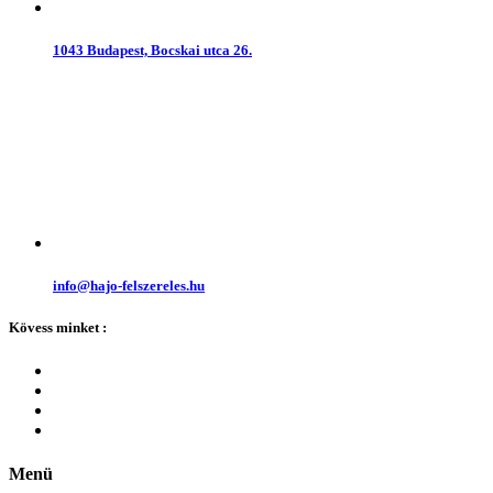
1043 Budapest, Bocskai utca 26.
info@hajo-felszereles.hu
Kövess minket :
Menü