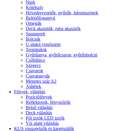
Nipli
Kötélszív
Hevedervezetők, gyűrűk, háromszögek
Belépőfogantyú
Omegák
Deck akasztók, ruha akasztók
Spannerek
Bolcnik
U-alakú vonószem
Terminálok
Gyűrűanya, gyűrűcsavar, gyűrűsbolcni
Csőbilincs
Szegecs
Csavarok
Csavaranyák
Menetes szár A2
Alátétek
Fények, világítás
Pozíciófények
Reflektorok, fényszórók
Belső világítás
Deck világítás
Pót izzók LED izzók
Víz alatti világítás
KUS visszajelzők és kiegészítők