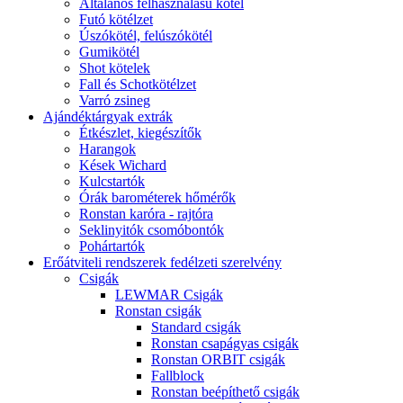
Általános felhasználású kötél
Futó kötélzet
Úszókötél, felúszókötél
Gumikötél
Shot kötelek
Fall és Schotkötélzet
Varró zsineg
Ajándéktárgyak extrák
Étkészlet, kiegészítők
Harangok
Kések Wichard
Kulcstartók
Órák barométerek hőmérők
Ronstan karóra - rajtóra
Seklinyitók csomóbontók
Pohártartók
Erőátviteli rendszerek fedélzeti szerelvény
Csigák
LEWMAR Csigák
Ronstan csigák
Standard csigák
Ronstan csapágyas csigák
Ronstan ORBIT csigák
Fallblock
Ronstan beépíthető csigák