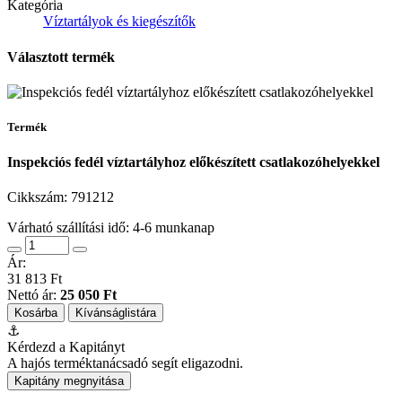
Kategória
Víztartályok és kiegészítők
Választott termék
Termék
Inspekciós fedél víztartályhoz előkészített csatlakozóhelyekkel
Cikkszám:
791212
Várható szállítási idő: 4-6 munkanap
Ár:
31 813 Ft
Nettó ár:
25 050 Ft
Kosárba
Kívánságlistára
⚓
Kérdezd a Kapitányt
A hajós terméktanácsadó segít eligazodni.
Kapitány megnyitása