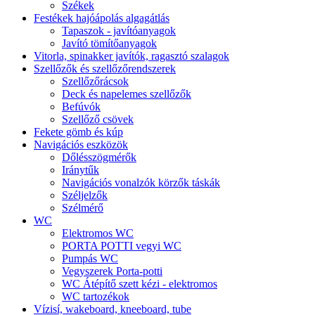
Székek
Festékek hajóápolás algagátlás
Tapaszok - javítóanyagok
Javító tömítőanyagok
Vitorla, spinakker javítók, ragasztó szalagok
Szellőzők és szellőzőrendszerek
Szellőzőrácsok
Deck és napelemes szellőzők
Befúvók
Szellőző csövek
Fekete gömb és kúp
Navigációs eszközök
Dőlésszögmérők
Iránytűk
Navigációs vonalzók körzők táskák
Széljelzők
Szélmérő
WC
Elektromos WC
PORTA POTTI vegyi WC
Pumpás WC
Vegyszerek Porta-potti
WC Átépítő szett kézi - elektromos
WC tartozékok
Vízisí, wakeboard, kneeboard, tube