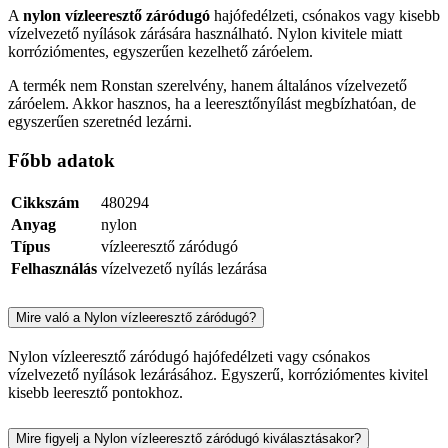
A
nylon vízleeresztő záródugó
hajófedélzeti, csónakos vagy kisebb
vízelvezető nyílások zárására használható. Nylon kivitele miatt
korróziómentes, egyszerűen kezelhető záróelem.
A termék nem Ronstan szerelvény, hanem általános vízelvezető
záróelem. Akkor hasznos, ha a leeresztőnyílást megbízhatóan, de
egyszerűen szeretnéd lezárni.
Főbb adatok
Cikkszám
480294
Anyag
nylon
Típus
vízleeresztő záródugó
Felhasználás
vízelvezető nyílás lezárása
Mire való a Nylon vízleeresztő záródugó?
Nylon vízleeresztő záródugó hajófedélzeti vagy csónakos
vízelvezető nyílások lezárásához. Egyszerű, korróziómentes kivitel
kisebb leeresztő pontokhoz.
Mire figyelj a Nylon vízleeresztő záródugó kiválasztásakor?