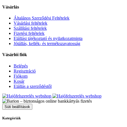
Vásárlás
Általános Szerződési Feltételek
Vásárlási feltételek
Szállítási feltételek
Fizetési feltételek
Elállási tájékoztató és nyilatkozatminta
Jótállás, kellék- és termékszavatosság
Vásárlói fiók
Belépés
Regisztráció
Fiókom
Kosár
Elállás a szerződéstől
Süti beállítások
Kategóriák