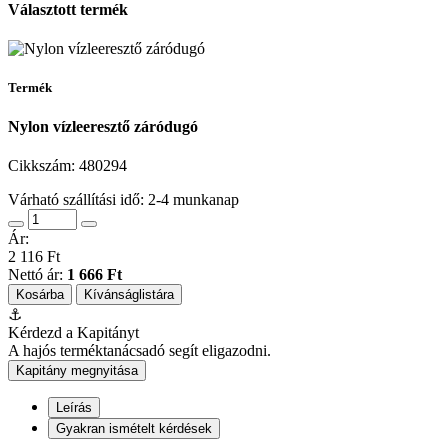
Választott termék
Termék
Nylon vízleeresztő záródugó
Cikkszám:
480294
Várható szállítási idő: 2-4 munkanap
Ár:
2 116 Ft
Nettó ár:
1 666 Ft
Kosárba
Kívánságlistára
⚓
Kérdezd a Kapitányt
A hajós terméktanácsadó segít eligazodni.
Kapitány megnyitása
Leírás
Gyakran ismételt kérdések