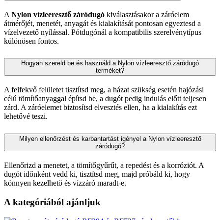
A
Nylon vízleeresztő záródugó
kiválasztásakor a záróelem
átmérőjét, menetét, anyagát és kialakítását pontosan egyeztesd a
vízelvezető nyílással. Pótdugónál a kompatibilis szerelvénytípus
különösen fontos.
Hogyan szereld be és használd a Nylon vízleeresztő záródugó
terméket?
A felfekvő felületet tisztítsd meg, a házat szükség esetén hajózási
célú tömítőanyaggal építsd be, a dugót pedig indulás előtt teljesen
zárd. A záróelemet biztosítsd elvesztés ellen, ha a kialakítás ezt
lehetővé teszi.
Milyen ellenőrzést és karbantartást igényel a Nylon vízleeresztő
záródugó?
Ellenőrizd a menetet, a tömítőgyűrűt, a repedést és a korróziót. A
dugót időnként vedd ki, tisztítsd meg, majd próbáld ki, hogy
könnyen kezelhető és vízzáró maradt-e.
A kategóriából ajánljuk