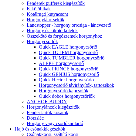
Fenderek pufferek kiegészítők
Kikötőbikák
Kötélrugó kutyacsont
Horgonylánc seklik
Láncstopper - horgony orrcsiga - láncvezető
Horgony és kikötő kötelek
Összekötő és forgószemek horgonyhoz
Horgonycsörlők
Quick EAGLE horgonycsörlő
Quick TOTEM horgonycsörlő
Quick TUMBLER horgonycsörlő
ALEPH horgonycsörlő
Quick PRINCE horgonycsörlő
Quick GENIUS horgonycsörlő
Quick Hector horgonycsörlő
Horgonycsörlő távirányítók, tartozékok
Horgonycsörlő kapcsolók
Quick dobos horgonycsörlők
ANCHOR BUDDY
Horgonyláncok kiegészítők
Fender tartók kosarak
Dörzsléc
Horgony vagy csörlőkar tartó
Hajó és csónakkiegészítők
Csónakkocsi, szállító kocsi