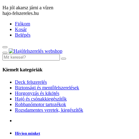
Ha jól akarsz járni a vízen
hajo-felszereles.hu
Fiókom
Kosár
Belépés
Kiemelt kategóriák
Deck felszerelés
Biztonsági és mentőfelszerelések
Horgonyzás és kikötés
Hajó és csónakkiegészítők
Robbanómotor tartozékok
Rozsdamentes veretek, kiegészítők
Hívjon minket