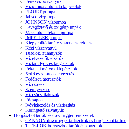
Fenékvíz szivattyúk
Vízpumpa automata kapcsolók
FLOJET pumpa
Jabsco vízpumpa
JOHNSON vízpumpa
Levegőztető és oxigénpumpák
Macerátor - fekália pumpa
IMPELLER pumpa
Kiegyenlítő tartály vízrendszerekhez
Kézi vízszivattyú
Tusolók, zuhanyzók
Vízelvezetők elzárók
Víztartályok és kiegészítők
Fekália tartályok kiegészítők
Szürkevíz tárolás elvezetés
Fedélzeti áteresztők
Vízcsövek
Szennyvízcső
Vízcsőcsatlakozók
Főcsapok
Ivóvízkezelés és víztisztítás
Keringtető szivattyúk
Horgászbot tartók és downrigger rendszerek
CANNON downrigger tartozékok és horgászbot tartók
TITE-LOK horgászbot tartók és konzolok