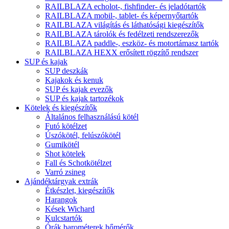
RAILBLAZA echolot-, fishfinder- és jeladótartók
RAILBLAZA mobil-, tablet- és képernyőtartók
RAILBLAZA világítás és láthatósági kiegészítők
RAILBLAZA tárolók és fedélzeti rendszerezők
RAILBLAZA paddle-, eszköz- és motortámasz tartók
RAILBLAZA HEXX erősített rögzítő rendszer
SUP és kajak
SUP deszkák
Kajakok és kenuk
SUP és kajak evezők
SUP és kajak tartozékok
Kötelek és kiegészítők
Általános felhasználású kötél
Futó kötélzet
Úszókötél, felúszókötél
Gumikötél
Shot kötelek
Fall és Schotkötélzet
Varró zsineg
Ajándéktárgyak extrák
Étkészlet, kiegészítők
Harangok
Kések Wichard
Kulcstartók
Órák barométerek hőmérők