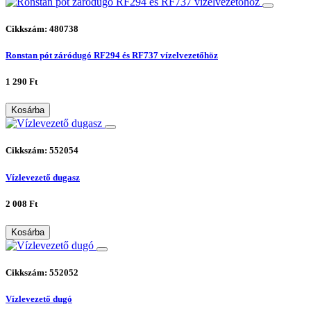
Cikkszám: 480738
Ronstan pót záródugó RF294 és RF737 vízelvezetőhöz
1 290 Ft
Kosárba
Cikkszám: 552054
Vízlevezető dugasz
2 008 Ft
Kosárba
Cikkszám: 552052
Vízlevezető dugó