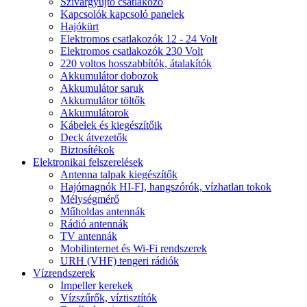
Szivargyújtó csatlakozó
Kapcsolók kapcsoló panelek
Hajókürt
Elektromos csatlakozók 12 - 24 Volt
Elektromos csatlakozók 230 Volt
220 voltos hosszabbítók, átalakítók
Akkumulátor dobozok
Akkumulátor saruk
Akkumulátor töltők
Akkumulátorok
Kábelek és kiegészítőik
Deck átvezetők
Biztosítékok
Elektronikai felszerelések
Antenna talpak kiegészítők
Hajómagnók HI-FI, hangszórók, vízhatlan tokok
Mélységmérő
Műholdas antennák
Rádió antennák
TV antennák
Mobilinternet és Wi-Fi rendszerek
URH (VHF) tengeri rádiók
Vízrendszerek
Impeller kerekek
Vízszűrők, víztisztítók