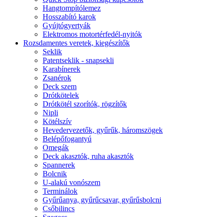
Hangtompítólemez
Hosszabító karok
Gyújtógyertyák
Elektromos motortérfedél-nyitók
Rozsdamentes veretek, kiegészítők
Seklik
Patentseklik - snapsekli
Karabínerek
Zsanérok
Deck szem
Drótkötelek
Drótkötél szorítók, rögzítők
Nipli
Kötélszív
Hevedervezetők, gyűrűk, háromszögek
Belépőfogantyú
Omegák
Deck akasztók, ruha akasztók
Spannerek
Bolcnik
U-alakú vonószem
Terminálok
Gyűrűanya, gyűrűcsavar, gyűrűsbolcni
Csőbilincs