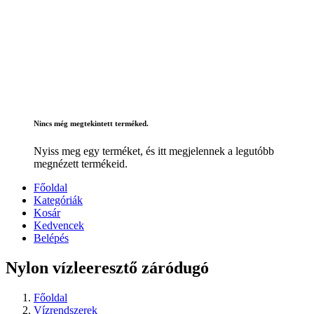
Nincs még megtekintett terméked.
Nyiss meg egy terméket, és itt megjelennek a legutóbb
megnézett termékeid.
Főoldal
Kategóriák
Kosár
Kedvencek
Belépés
Nylon vízleeresztő záródugó
Főoldal
Vízrendszerek