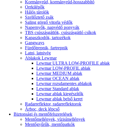
Kormányrúd, kormányrúd-hosszabbító
Orrkilépők
Hálós tárolók
Szellőztető zsák
Saling görgő vitorla védők
Napernyők, napvédő ponyvák
TBS csúszásgátlók, csúszásgátló csíkok
Kapaszkodók, tartozékok
Gangways
Fürdőtrepnik, fartrepnik
Latni, latnivég
Ablakok Lewmar
Lewmar ULTRA LOW-PROFILE ablak
Lewmar LOW-PROFIL ablak
Lewmar MEDIUM ablak
Lewmar OCEAN ablak
Lewmar rozsdamentes ablakok
Lewmar Standard ablak
Lewmar ablak kiegészítők
Lewmar ablak belső keret
Radarreflektor, radarreflektorok
Árboc, deck lépcső
Biztonsági és mentőfelszerelések
Mentőmellények, vízisímellények
Mentőgyűrűk, mentőpatkók