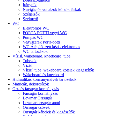
Dőlésszögmérők
Iránytűk
Navigációs vonalzók körzők táskák
Széljelzők
Szélmérő
WC
Elektromos WC
PORTA POTTI vegyi WC
Pumpás WC
Vegyszerek Porta-potti
WC Átépítő szett kézi - elektromos
WC tartozékok
Vízisí, wakeboard, kneeboard, tube
Tube-ok
Vízisí
Vízisí, tube, wakeboard kötelek kiegészítők
Wakeboard és kneeboard
Hidraulikus kormányművek tartozékok
Matricák, dekorcsíkok
Orr- és farsugár kormányzás
Farsugár kormányzás
Lewmar Orrsugár
Lewmar orrsugár anód
Orrsugár csövek
Orrsugár kábelek és kiegészítők