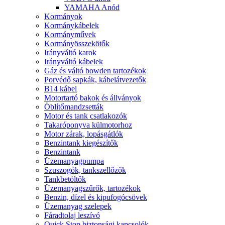
YAMAHA Anód
Kormányok
Kormánykábelek
Kormányművek
Kormányösszekötők
Irányváltó karok
Irányváltó kábelek
Gáz és váltó bowden tartozékok
Porvédő sapkák, kábelátvezetők
B14 kábel
Motortartó bakok és állványok
Öblítőmandzsetták
Motor és tank csatlakozók
Takaróponyva külmotorhoz
Motor zárak, lopásgátlók
Benzintank kiegészítők
Benzintank
Üzemanyagpumpa
Szuszogók, tankszellőzők
Tankbetöltők
Üzemanyagszűrők, tartozékok
Benzin, dízel és kipufogócsövek
Üzemanyag szelepek
Fáradtolaj leszívó
Quick Stop biztonsági kapcsolók