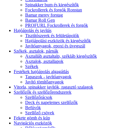
Spinakker bum és kiegészítők
Fockrollerek és forgók Ronstan
Bamar merev forstag
Bamar Roll Gen
PROFURL Fockrollerek és forgók
Hajóápolás és javítás
Tisztítószerek és felületápolók
Hajóápolási eszközök és kiegészítők
Javítóanyagok, epoxi és üvegszál
Székek, asztalok, párnák
Asztalláb asztaltalp, székláb kiegészítők
Asztalok, asztallapok
Székek
Festékek hajóápolás algagátlás
Tapaszok - javítóanyagok
Javító tömítőanyagok
Vitorla, spinakker javítók, ragasztó szalagok
Szellőzők és szellőzőrendszerek
Szellőzőrácsok
Deck és napelemes szellőzők
Befúvók
Szellőző csövek
Fekete gömb és kúp
Navigációs eszközök