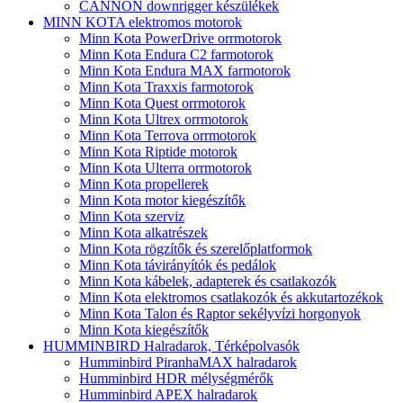
CANNON downrigger készülékek
MINN KOTA elektromos motorok
Minn Kota PowerDrive orrmotorok
Minn Kota Endura C2 farmotorok
Minn Kota Endura MAX farmotorok
Minn Kota Traxxis farmotorok
Minn Kota Quest orrmotorok
Minn Kota Ultrex orrmotorok
Minn Kota Terrova orrmotorok
Minn Kota Riptide motorok
Minn Kota Ulterra orrmotorok
Minn Kota propellerek
Minn Kota motor kiegészítők
Minn Kota szerviz
Minn Kota alkatrészek
Minn Kota rögzítők és szerelőplatformok
Minn Kota távirányítók és pedálok
Minn Kota kábelek, adapterek és csatlakozók
Minn Kota elektromos csatlakozók és akkutartozékok
Minn Kota Talon és Raptor sekélyvízi horgonyok
Minn Kota kiegészítők
HUMMINBIRD Halradarok, Térképolvasók
Humminbird PiranhaMAX halradarok
Humminbird HDR mélységmérők
Humminbird APEX halradarok