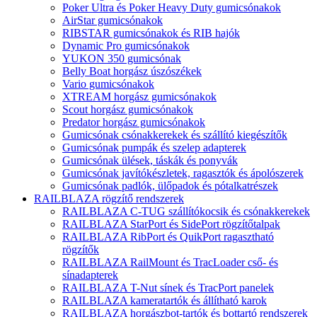
Poker Ultra és Poker Heavy Duty gumicsónakok
AirStar gumicsónakok
RIBSTAR gumicsónakok és RIB hajók
Dynamic Pro gumicsónakok
YUKON 350 gumicsónak
Belly Boat horgász úszószékek
Vario gumicsónakok
XTREAM horgász gumicsónakok
Scout horgász gumicsónakok
Predator horgász gumicsónakok
Gumicsónak csónakkerekek és szállító kiegészítők
Gumicsónak pumpák és szelep adapterek
Gumicsónak ülések, táskák és ponyvák
Gumicsónak javítókészletek, ragasztók és ápolószerek
Gumicsónak padlók, ülőpadok és pótalkatrészek
RAILBLAZA rögzítő rendszerek
RAILBLAZA C-TUG szállítókocsik és csónakkerekek
RAILBLAZA StarPort és SidePort rögzítőtalpak
RAILBLAZA RibPort és QuikPort ragasztható
rögzítők
RAILBLAZA RailMount és TracLoader cső- és
sínadapterek
RAILBLAZA T-Nut sínek és TracPort panelek
RAILBLAZA kameratartók és állítható karok
RAILBLAZA horgászbot-tartók és bottartó rendszerek