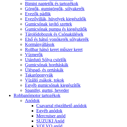
Bimini naptetők és tartozékok
Görgők, gumigörgők, sólyakerék
Evezők pádlik
Evezővillák, hüvelyek kiegészítők
Gumicsónak javító szettek
Gumicsónak pumpa és kiegészítők
Tárolódobozok és Csónakülések
Első és hátsó vonókerék sólyakerék
Kormányállások
Rollbar hátsó keret műszer keret
Vízmerők
Utánfutó Sólya csörlők
Gumicsónak hordtáskák
Üléspad- és orrtáskák
Takaróponyvák
Vízálló zsákok, tokok
Egyéb gumicsónak kiegészítők
Spanifer, gurtni, heveder
Robbanómotor tartozékok
Anódok
Csavarral rögzíthető anódok
Egyéb anódok
Mercruiser anód
SUZUKI Anód
VOLVO anód