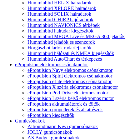
Humminbird HELIX halradarok
Humminbird XPLORE halradarok
Humminbird SOLIX halradarok
Humminbird CHIRP hajóradarok
Humminbird NAVIONICS térképek
Humminbird halradar kiegészítők
Humminbird MEGA Live és MEGA 360 jeladók
Humminbird jeladók és szenzorok
Horgászbot tartók radarfej tartók
Humminbird hálózati és NMEA kiegészítők
Humminbird AutoChart és térképezés
ePropulsion elektromos csónakmotor
ePropulsion Navy elektromos csónakmotor
ePropulsion Spirit elektromos csónakmotor
ePropulsion eLite elektromos csónakmotor
ePropulsion X széria elektromos csónakmotor
ePropulsion Pod Drive elektromos motor
ePropulsion I-széria belső elektromos motor
ePropulsion akkumulátorok és töltők
ePropulsion propellerek és alkatrészek
ePropulsion kiegészítők
Gumicsónakok
Allroundmarin Kiwi gumicsónakok
JOLLY gumicsónakok
AS Budget gumicsónakok