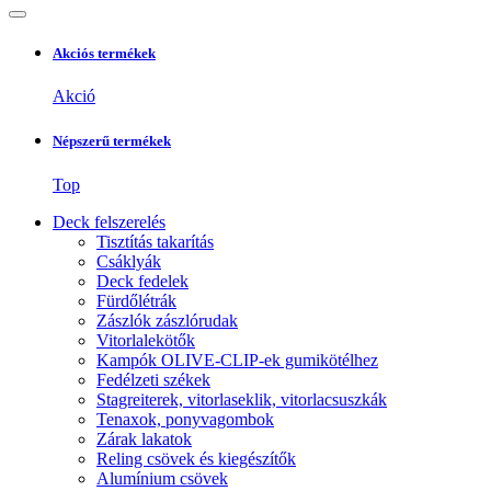
Akciós termékek
Akció
Népszerű termékek
Top
Deck felszerelés
Tisztítás takarítás
Csáklyák
Deck fedelek
Fürdőlétrák
Zászlók zászlórudak
Vitorlalekötők
Kampók OLIVE-CLIP-ek gumikötélhez
Fedélzeti székek
Stagreiterek, vitorlaseklik, vitorlacsuszkák
Tenaxok, ponyvagombok
Zárak lakatok
Reling csövek és kiegészítők
Alumínium csövek