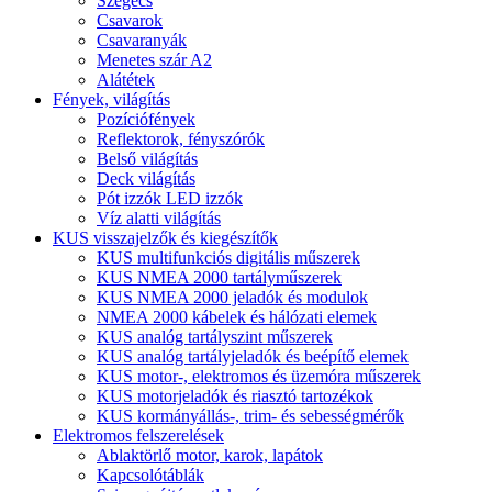
Szegecs
Csavarok
Csavaranyák
Menetes szár A2
Alátétek
Fények, világítás
Pozíciófények
Reflektorok, fényszórók
Belső világítás
Deck világítás
Pót izzók LED izzók
Víz alatti világítás
KUS visszajelzők és kiegészítők
KUS multifunkciós digitális műszerek
KUS NMEA 2000 tartályműszerek
KUS NMEA 2000 jeladók és modulok
NMEA 2000 kábelek és hálózati elemek
KUS analóg tartályszint műszerek
KUS analóg tartályjeladók és beépítő elemek
KUS motor-, elektromos és üzemóra műszerek
KUS motorjeladók és riasztó tartozékok
KUS kormányállás-, trim- és sebességmérők
Elektromos felszerelések
Ablaktörlő motor, karok, lapátok
Kapcsolótáblák