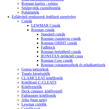
Ronstan karóra - rajtóra
Seklinyitók csomóbontók
Pohártartók
Erőátviteli rendszerek fedélzeti szerelvény
Csigák
LEWMAR Csigák
Ronstan csigák
Standard csigák
Ronstan csapágyas csigák
Ronstan ORBIT csigák
Fallblock
Ronstan beépíthető csigák
RONSTAN drótkötél csiga
Ronstan Core csigák
Ronstan csigatartozékok és pótalkatrészek
Genoa tartozékok
Trapéz kiegészítők
CLAMCLEAT kötélfogók
Kötélfogó C-CLEATS
Kötélvezetők
Deck csigasor, kötélvezető
Fallstopper kötélfogók
Alba (bum tartó)
Lewmar csörlők
Csörlőkarok