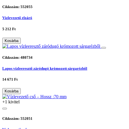
Cikkszám: 552055
Vízlevezető elzáró
5 212 Ft
Kosárba
Cikkszám: 480734
Lapos vízleeresztő záródugó krómozott sárgarézből
14 671 Ft
Kosárba
+1 kivitel
Cikkszám: 552051