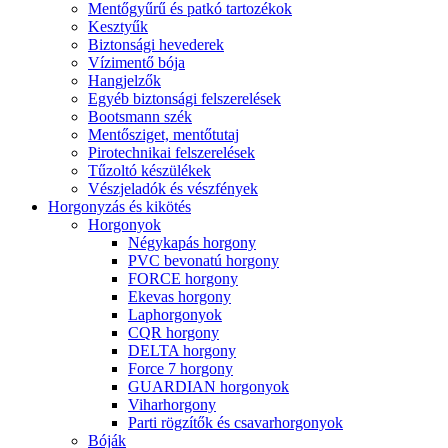
Mentőgyűrű és patkó tartozékok
Kesztyűk
Biztonsági hevederek
Vízimentő bója
Hangjelzők
Egyéb biztonsági felszerelések
Bootsmann szék
Mentősziget, mentőtutaj
Pirotechnikai felszerelések
Tűzoltó készülékek
Vészjeladók és vészfények
Horgonyzás és kikötés
Horgonyok
Négykapás horgony
PVC bevonatú horgony
FORCE horgony
Ekevas horgony
Laphorgonyok
CQR horgony
DELTA horgony
Force 7 horgony
GUARDIAN horgonyok
Viharhorgony
Parti rögzítők és csavarhorgonyok
Bóják