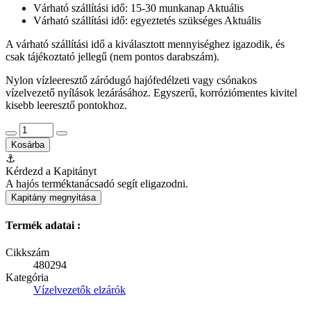
Várható szállítási idő: 15-30 munkanap
Aktuális
Várható szállítási idő: egyeztetés szükséges
Aktuális
A várható szállítási idő a kiválasztott mennyiséghez igazodik, és
csak tájékoztató jellegű (nem pontos darabszám).
Nylon vízleeresztő záródugó hajófedélzeti vagy csónakos
vízelvezető nyílások lezárásához. Egyszerű, korróziómentes kivitel
kisebb leeresztő pontokhoz.
Kosárba
⚓
Kérdezd a Kapitányt
A hajós terméktanácsadó segít eligazodni.
Kapitány megnyitása
Termék adatai :
Cikkszám
480294
Kategória
Vízelvezetők elzárók