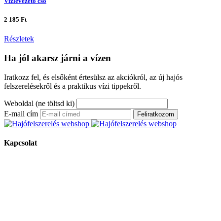
Vízlevezető cső
2 185 Ft
Részletek
Ha jól akarsz járni a vízen
Iratkozz fel, és elsőként értesülsz az akciókról, az új hajós
felszerelésekről és a praktikus vízi tippekről.
Weboldal (ne töltsd ki)
E-mail cím
Feliratkozom
Kapcsolat