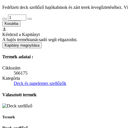
Fedélzeti deck szellőző hajókabinok és zárt terek levegőztetéséhez. Vízá
Kosárba
⚓
Kérdezd a Kapitányt
A hajós terméktanácsadó segít eligazodni.
Kapitány megnyitása
Termék adatai :
Cikkszám
566175
Kategória
Deck és napelemes szellőzők
Választott termék
Termék