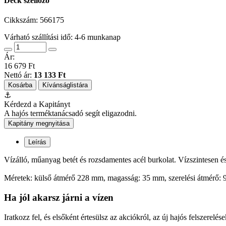
Deck szellőző
Cikkszám:
566175
Várható szállítási idő: 4-6 munkanap
Ár:
16 679 Ft
Nettó ár:
13 133 Ft
Kosárba
Kívánságlistára
⚓
Kérdezd a Kapitányt
A hajós terméktanácsadó segít eligazodni.
Kapitány megnyitása
Leírás
Vízálló, műanyag betét és rozsdamentes acél burkolat. Vízszintesen és 
Méretek: külső átmérő 228 mm, magasság: 35 mm, szerelési átmérő:
Ha jól akarsz járni a vízen
Iratkozz fel, és elsőként értesülsz az akciókról, az új hajós felszerelése