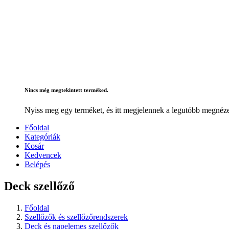
Nincs még megtekintett terméked.
Nyiss meg egy terméket, és itt megjelennek a legutóbb megnéze
Főoldal
Kategóriák
Kosár
Kedvencek
Belépés
Deck szellőző
Főoldal
Szellőzők és szellőzőrendszerek
Deck és napelemes szellőzők