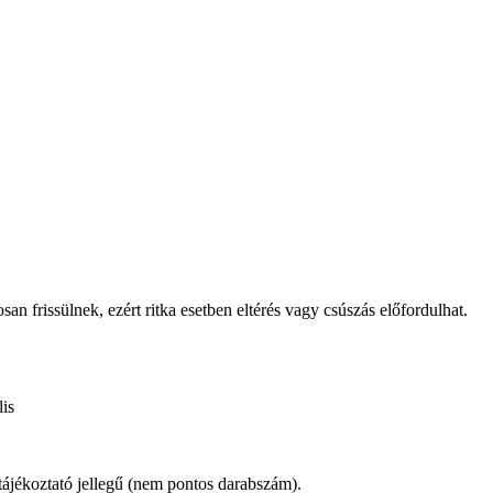
osan frissülnek, ezért ritka esetben eltérés vagy csúszás előfordulhat.
is
 tájékoztató jellegű (nem pontos darabszám).