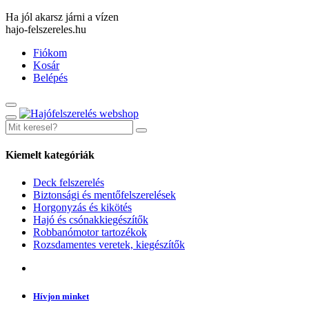
Ha jól akarsz járni a vízen
hajo-felszereles.hu
Fiókom
Kosár
Belépés
Kiemelt kategóriák
Deck felszerelés
Biztonsági és mentőfelszerelések
Horgonyzás és kikötés
Hajó és csónakkiegészítők
Robbanómotor tartozékok
Rozsdamentes veretek, kiegészítők
Hívjon minket