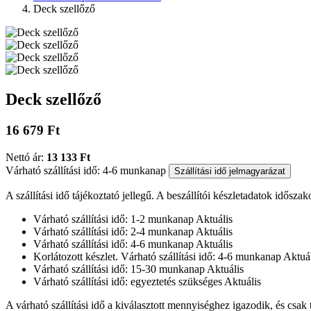
Deck szellőző
Deck szellőző
16 679 Ft
Nettó ár:
13 133 Ft
Várható szállítási idő: 4-6 munkanap
Szállítási idő jelmagyarázat
A szállítási idő tájékoztató jellegű. A beszállítói készletadatok időszak
Várható szállítási idő: 1-2 munkanap
Aktuális
Várható szállítási idő: 2-4 munkanap
Aktuális
Várható szállítási idő: 4-6 munkanap
Aktuális
Korlátozott készlet. Várható szállítási idő: 4-6 munkanap
Aktuál
Várható szállítási idő: 15-30 munkanap
Aktuális
Várható szállítási idő: egyeztetés szükséges
Aktuális
A várható szállítási idő a kiválasztott mennyiséghez igazodik, és csak