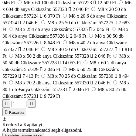
046 Ft
M6 x 60 100 db
Cikkszám: 557223
12 509 Ft
M6
x 604 db anya
Cikkszám: 557323
2 046 Ft
M8 x 20 50 db
Cikkszám: 557224
6 370 Ft
M8 x 20 6 db anya
Cikkszám:
557324
2 046 Ft
M8 x 25 50 db
Cikkszám: 557225
7 683
Ft
M8 x 254 db anya
Cikkszám: 557325
2 046 Ft
M8 x
30 4 db anya
Cikkszám: 557326
2 046 Ft
M8 x 30 50 db
Cikkszám: 557226
8 648 Ft
M8 x 40 2 db anya
Cikkszám:
557327
2 046 Ft
M8 x 40 50 db
Cikkszám: 557227
11 814
Ft
M8 x 50 2 db anya
Cikkszám: 557328
2 046 Ft
M8 x
50 50 db
Cikkszám: 557228
14 053 Ft
M8 x 60 2 db anya
Cikkszám: 557329
2 046 Ft
M8 x 60 25 db
Cikkszám:
557229
7 413 Ft
M8 x 70 25 db
Cikkszám: 557230
8 494
Ft
M8 x 70 2 db anya
Cikkszám: 557330
2 046 Ft
M8 x
80 1 db +anya
Cikkszám: 557331
2 046 Ft
M8 x 80 25 db
Cikkszám: 557231
9 729 Ft
Kosárba
⚓
Kérdezd a Kapitányt
A hajós terméktanácsadó segít eligazodni.