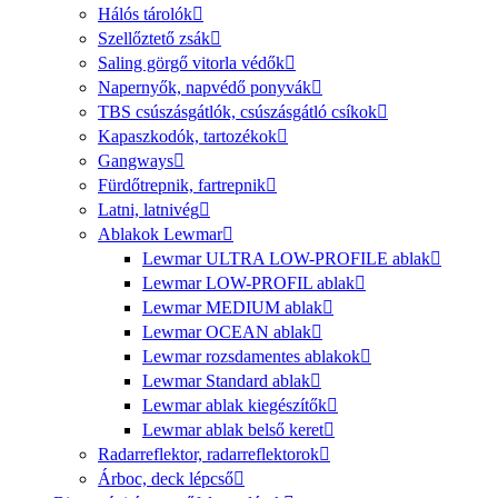
Hálós tárolók
Szellőztető zsák
Saling görgő vitorla védők
Napernyők, napvédő ponyvák
TBS csúszásgátlók, csúszásgátló csíkok
Kapaszkodók, tartozékok
Gangways
Fürdőtrepnik, fartrepnik
Latni, latnivég
Ablakok Lewmar
Lewmar ULTRA LOW-PROFILE ablak
Lewmar LOW-PROFIL ablak
Lewmar MEDIUM ablak
Lewmar OCEAN ablak
Lewmar rozsdamentes ablakok
Lewmar Standard ablak
Lewmar ablak kiegészítők
Lewmar ablak belső keret
Radarreflektor, radarreflektorok
Árboc, deck lépcső