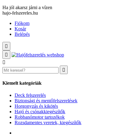
Ha jól akarsz járni a vízen
hajo-felszereles.hu
Fiókom
Kosár
Belépés
Kiemelt kategóriák
Deck felszerelés
Biztonsági és mentőfelszerelések
Horgonyzás és kikötés
Hajó és csónakkiegészítők
Robbanómotor tartozékok
Rozsdamentes veretek, kiegészítők