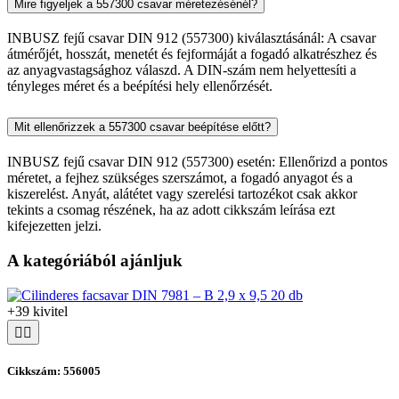
Mire figyeljek a 557300 csavar méretezésénél?
INBUSZ fejű csavar DIN 912 (557300) kiválasztásánál: A csavar
átmérőjét, hosszát, menetét és fejformáját a fogadó alkatrészhez és
az anyagvastagsághoz válaszd. A DIN-szám nem helyettesíti a
tényleges méret és a beépítési hely ellenőrzését.
Mit ellenőrizzek a 557300 csavar beépítése előtt?
INBUSZ fejű csavar DIN 912 (557300) esetén: Ellenőrizd a pontos
méretet, a fejhez szükséges szerszámot, a fogadó anyagot és a
kiszerelést. Anyát, alátétet vagy szerelési tartozékot csak akkor
tekints a csomag részének, ha az adott cikkszám leírása ezt
kifejezetten jelzi.
A kategóriából ajánljuk
+39 kivitel
Cikkszám: 556005