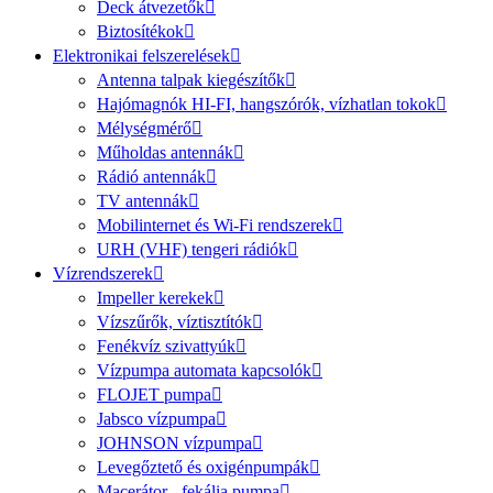
Deck átvezetők
Biztosítékok
Elektronikai felszerelések
Antenna talpak kiegészítők
Hajómagnók HI-FI, hangszórók, vízhatlan tokok
Mélységmérő
Műholdas antennák
Rádió antennák
TV antennák
Mobilinternet és Wi-Fi rendszerek
URH (VHF) tengeri rádiók
Vízrendszerek
Impeller kerekek
Vízszűrők, víztisztítók
Fenékvíz szivattyúk
Vízpumpa automata kapcsolók
FLOJET pumpa
Jabsco vízpumpa
JOHNSON vízpumpa
Levegőztető és oxigénpumpák
Macerátor - fekália pumpa