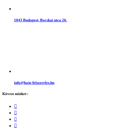
1043 Budapest, Bocskai utca 26.
info@hajo-felszereles.hu
Kövess minket :