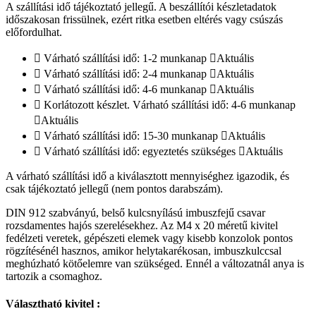
A szállítási idő tájékoztató jellegű. A beszállítói készletadatok
időszakosan frissülnek, ezért ritka esetben eltérés vagy csúszás
előfordulhat.
Várható szállítási idő: 1-2 munkanap
Aktuális
Várható szállítási idő: 2-4 munkanap
Aktuális
Várható szállítási idő: 4-6 munkanap
Aktuális
Korlátozott készlet. Várható szállítási idő: 4-6 munkanap
Aktuális
Várható szállítási idő: 15-30 munkanap
Aktuális
Várható szállítási idő: egyeztetés szükséges
Aktuális
A várható szállítási idő a kiválasztott mennyiséghez igazodik, és
csak tájékoztató jellegű (nem pontos darabszám).
DIN 912 szabványú, belső kulcsnyílású imbuszfejű csavar
rozsdamentes hajós szerelésekhez. Az M4 x 20 méretű kivitel
fedélzeti veretek, gépészeti elemek vagy kisebb konzolok pontos
rögzítésénél hasznos, amikor helytakarékosan, imbuszkulccsal
meghúzható kötőelemre van szükséged. Ennél a változatnál anya is
tartozik a csomaghoz.
Választható kivitel :