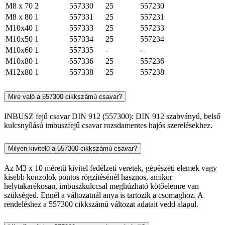
M8 x 70
2
557330
25
557230
M8 x 80
1
557331
25
557231
M10x40
1
557333
25
557233
M10x50
1
557334
25
557234
M10x60
1
557335
-
-
M10x80
1
557336
25
557236
M12x80
1
557338
25
557238
Mire való a 557300 cikkszámú csavar?
INBUSZ fejű csavar DIN 912 (557300): DIN 912 szabványú, belső
kulcsnyílású imbuszfejű csavar rozsdamentes hajós szerelésekhez.
Milyen kivitelű a 557300 cikkszámú csavar?
Az M3 x 10 méretű kivitel fedélzeti veretek, gépészeti elemek vagy
kisebb konzolok pontos rögzítésénél hasznos, amikor
helytakarékosan, imbuszkulccsal meghúzható kötőelemre van
szükséged. Ennél a változatnál anya is tartozik a csomaghoz. A
rendeléshez a 557300 cikkszámú változat adatait vedd alapul.