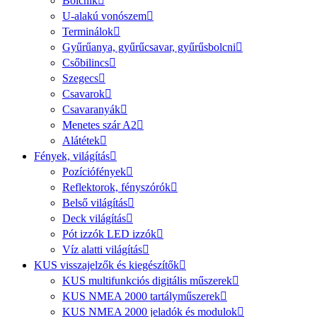
Bolcnik
U-alakú vonószem
Terminálok
Gyűrűanya, gyűrűcsavar, gyűrűsbolcni
Csőbilincs
Szegecs
Csavarok
Csavaranyák
Menetes szár A2
Alátétek
Fények, világítás
Pozíciófények
Reflektorok, fényszórók
Belső világítás
Deck világítás
Pót izzók LED izzók
Víz alatti világítás
KUS visszajelzők és kiegészítők
KUS multifunkciós digitális műszerek
KUS NMEA 2000 tartályműszerek
KUS NMEA 2000 jeladók és modulok