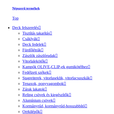
Népszerű termékek
Top
Deck felszerelés
Tisztítás takarítás
Csáklyák
Deck fedelek
Fürdőlétrák
Zászlók zászlórudak
Vitorlalekötők
Kampók OLIVE-CLIP-ek gumikötélhez
Fedélzeti székek
Stagreiterek, vitorlaseklik, vitorlacsuszkák
Tenaxok, ponyvagombok
Zárak lakatok
Reling csövek és kiegészítők
Alumínium csövek
Kormányrúd, kormányrúd-hosszabbító
Orrkilépők