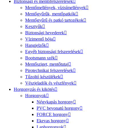
Biztonsági és mentőfelszerelések
Mentőmellények, vízisímellények
Mentőgyűrűk, mentőpatkók
Mentőgyűrű és patkó tartozékok
Kesztyűk
Biztonsági hevederek
Vízimentő bója
Hangjelzők
Egyéb biztonsági felszerelések
Bootsmann szék
Mentősziget, mentőtutaj
Pirotechnikai felszerelések
Tűzoltó készülékek
Vészjeladók és vészfények
Horgonyzás és kikötés
Horgonyok
Négykapás horgony
PVC bevonatú horgony
FORCE horgony
Ekevas horgony
Laphorgonyok