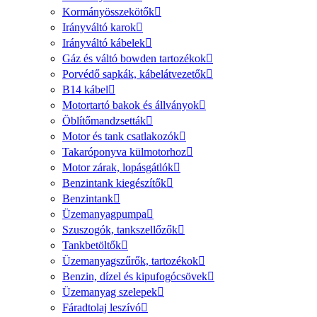
Kormányösszekötők
Irányváltó karok
Irányváltó kábelek
Gáz és váltó bowden tartozékok
Porvédő sapkák, kábelátvezetők
B14 kábel
Motortartó bakok és állványok
Öblítőmandzsetták
Motor és tank csatlakozók
Takaróponyva külmotorhoz
Motor zárak, lopásgátlók
Benzintank kiegészítők
Benzintank
Üzemanyagpumpa
Szuszogók, tankszellőzők
Tankbetöltők
Üzemanyagszűrők, tartozékok
Benzin, dízel és kipufogócsövek
Üzemanyag szelepek
Fáradtolaj leszívó