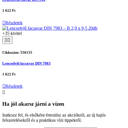
1 622 Ft
Részletek
+35 kivitel
Cikkszám: 556155
Lencsefejű facsavar DIN 7983
1 622 Ft
Részletek
Ha jól akarsz járni a vízen
Iratkozz fel, és elsőként értesülsz az akciókról, az új hajós
felszerelésekről és a praktikus vízi tippekről.