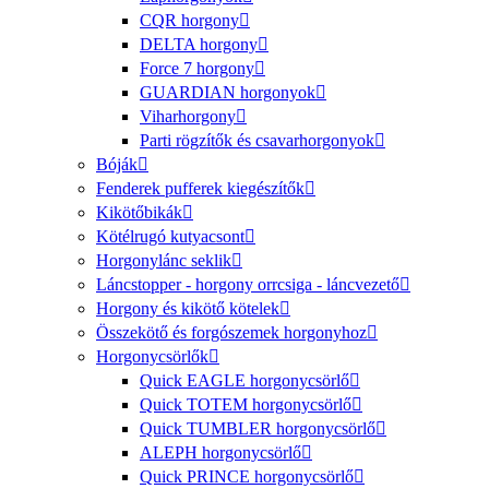
CQR horgony
DELTA horgony
Force 7 horgony
GUARDIAN horgonyok
Viharhorgony
Parti rögzítők és csavarhorgonyok
Bóják
Fenderek pufferek kiegészítők
Kikötőbikák
Kötélrugó kutyacsont
Horgonylánc seklik
Láncstopper - horgony orrcsiga - láncvezető
Horgony és kikötő kötelek
Összekötő és forgószemek horgonyhoz
Horgonycsörlők
Quick EAGLE horgonycsörlő
Quick TOTEM horgonycsörlő
Quick TUMBLER horgonycsörlő
ALEPH horgonycsörlő
Quick PRINCE horgonycsörlő