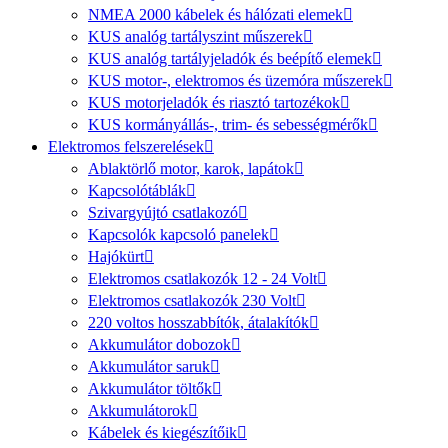
NMEA 2000 kábelek és hálózati elemek
KUS analóg tartályszint műszerek
KUS analóg tartályjeladók és beépítő elemek
KUS motor-, elektromos és üzemóra műszerek
KUS motorjeladók és riasztó tartozékok
KUS kormányállás-, trim- és sebességmérők
Elektromos felszerelések
Ablaktörlő motor, karok, lapátok
Kapcsolótáblák
Szivargyújtó csatlakozó
Kapcsolók kapcsoló panelek
Hajókürt
Elektromos csatlakozók 12 - 24 Volt
Elektromos csatlakozók 230 Volt
220 voltos hosszabbítók, átalakítók
Akkumulátor dobozok
Akkumulátor saruk
Akkumulátor töltők
Akkumulátorok
Kábelek és kiegészítőik