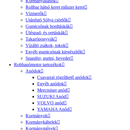
Kormányállások
Rollbar hátsó keret műszer keret
Vízmerők
Utánfutó Sólya csörlők
Gumicsónak hordtáskák
Üléspad- és orrtáskák
Takaróponyvák
Vízálló zsákok, tokok
Egyéb gumicsónak kiegészítők
Spanifer, gurtni, heveder
Robbanómotor tartozékok
Anódok
Csavarral rögzíthető anódok
Egyéb anódok
Mercruiser anód
SUZUKI Anód
VOLVO anód
YAMAHA Anód
Kormányok
Kormánykábelek
Kormányművek