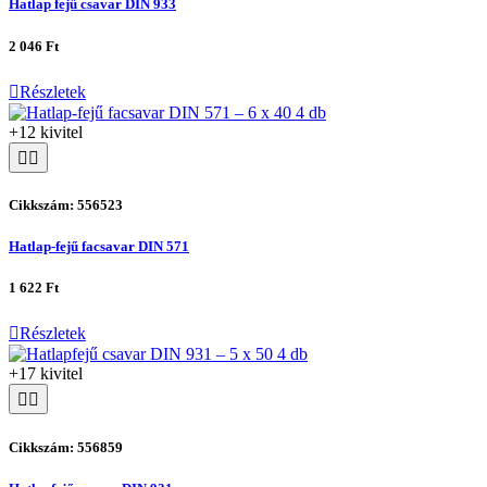
Hatlap fejű csavar DIN 933
2 046 Ft
Részletek
+12 kivitel
Cikkszám: 556523
Hatlap-fejű facsavar DIN 571
1 622 Ft
Részletek
+17 kivitel
Cikkszám: 556859