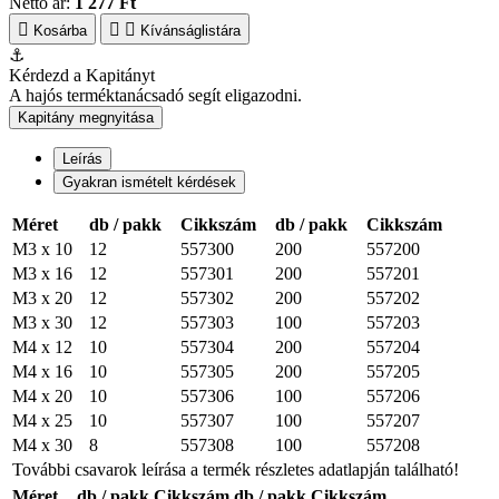
Nettó ár:
1 277 Ft
Kosárba
Kívánságlistára
⚓
Kérdezd a Kapitányt
A hajós terméktanácsadó segít eligazodni.
Kapitány megnyitása
Leírás
Gyakran ismételt kérdések
Méret
db / pakk
Cikkszám
db / pakk
Cikkszám
M3 x 10
12
557300
200
557200
M3 x 16
12
557301
200
557201
M3 x 20
12
557302
200
557202
M3 x 30
12
557303
100
557203
M4 x 12
10
557304
200
557204
M4 x 16
10
557305
200
557205
M4 x 20
10
557306
100
557206
M4 x 25
10
557307
100
557207
M4 x 30
8
557308
100
557208
További csavarok leírása a termék részletes adatlapján található!
Méret
db / pakk
Cikkszám
db / pakk
Cikkszám