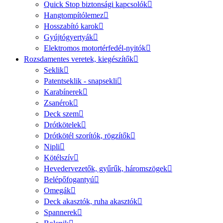
Quick Stop biztonsági kapcsolók
Hangtompítólemez
Hosszabító karok
Gyújtógyertyák
Elektromos motortérfedél-nyitók
Rozsdamentes veretek, kiegészítők
Seklik
Patentseklik - snapsekli
Karabínerek
Zsanérok
Deck szem
Drótkötelek
Drótkötél szorítók, rögzítők
Nipli
Kötélszív
Hevedervezetők, gyűrűk, háromszögek
Belépőfogantyú
Omegák
Deck akasztók, ruha akasztók
Spannerek