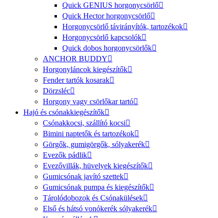
Quick GENIUS horgonycsörlő
Quick Hector horgonycsörlő
Horgonycsörlő távirányítók, tartozékok
Horgonycsörlő kapcsolók
Quick dobos horgonycsörlők
ANCHOR BUDDY
Horgonyláncok kiegészítők
Fender tartók kosarak
Dörzsléc
Horgony vagy csörlőkar tartó
Hajó és csónakkiegészítők
Csónakkocsi, szállító kocsi
Bimini naptetők és tartozékok
Görgők, gumigörgők, sólyakerék
Evezők pádlik
Evezővillák, hüvelyek kiegészítők
Gumicsónak javító szettek
Gumicsónak pumpa és kiegészítők
Tárolódobozok és Csónakülések
Első és hátsó vonókerék sólyakerék