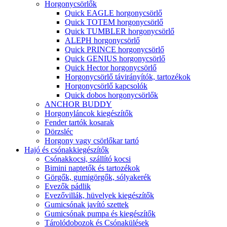
Horgonycsörlők
Quick EAGLE horgonycsörlő
Quick TOTEM horgonycsörlő
Quick TUMBLER horgonycsörlő
ALEPH horgonycsörlő
Quick PRINCE horgonycsörlő
Quick GENIUS horgonycsörlő
Quick Hector horgonycsörlő
Horgonycsörlő távirányítók, tartozékok
Horgonycsörlő kapcsolók
Quick dobos horgonycsörlők
ANCHOR BUDDY
Horgonyláncok kiegészítők
Fender tartók kosarak
Dörzsléc
Horgony vagy csörlőkar tartó
Hajó és csónakkiegészítők
Csónakkocsi, szállító kocsi
Bimini naptetők és tartozékok
Görgők, gumigörgők, sólyakerék
Evezők pádlik
Evezővillák, hüvelyek kiegészítők
Gumicsónak javító szettek
Gumicsónak pumpa és kiegészítők
Tárolódobozok és Csónakülések