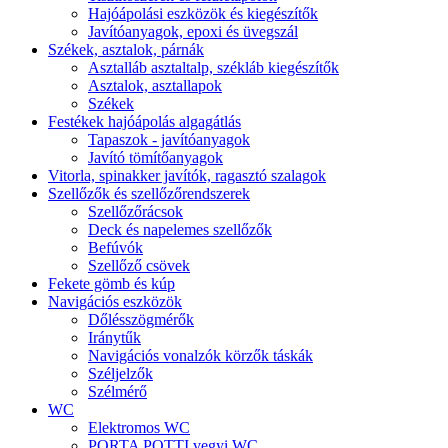
Hajóápolási eszközök és kiegészítők
Javítóanyagok, epoxi és üvegszál
Székek, asztalok, párnák
Asztalláb asztaltalp, székláb kiegészítők
Asztalok, asztallapok
Székek
Festékek hajóápolás algagátlás
Tapaszok - javítóanyagok
Javító tömítőanyagok
Vitorla, spinakker javítók, ragasztó szalagok
Szellőzők és szellőzőrendszerek
Szellőzőrácsok
Deck és napelemes szellőzők
Befúvók
Szellőző csövek
Fekete gömb és kúp
Navigációs eszközök
Dőlésszögmérők
Iránytűk
Navigációs vonalzók körzők táskák
Széljelzők
Szélmérő
WC
Elektromos WC
PORTA POTTI vegyi WC