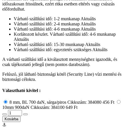
időszakosan frissülnek, ezért ritka esetben eltérés vagy csúszás
előfordulhat.
Várható szállítási idő: 1-2 munkanap
Aktuális
Várható szállítási idő: 2-4 munkanap
Aktuális
Várható szállítási idő: 4-6 munkanap
Aktuális
Korlátozott készlet. Várható szállítási idő: 4-6 munkanap
Aktuális
Várható szállítási idő: 15-30 munkanap
Aktuális
Várható szállítási idő: egyeztetés szükséges
Aktuális
A várható szállítási idő a kiválasztott mennyiséghez igazodik, és
csak tájékoztató jellegű (nem pontos darabszám).
Felúszó, jól látható biztonsági kötél (Security Line) vízi mentési és
biztonsági célokra.
Választható kivitel :
8 mm, BL 700 daN, sárga/piros
Cikkszám: 384080
456 Ft
10mm 900daN
Cikkszám: 384100
649 Ft
Kosárba
⚓