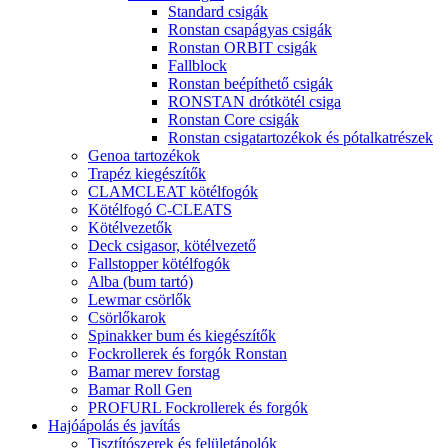
Standard csigák
Ronstan csapágyas csigák
Ronstan ORBIT csigák
Fallblock
Ronstan beépíthető csigák
RONSTAN drótkötél csiga
Ronstan Core csigák
Ronstan csigatartozékok és pótalkatrészek
Genoa tartozékok
Trapéz kiegészítők
CLAMCLEAT kötélfogók
Kötélfogó C-CLEATS
Kötélvezetők
Deck csigasor, kötélvezető
Fallstopper kötélfogók
Alba (bum tartó)
Lewmar csörlők
Csörlőkarok
Spinakker bum és kiegészítők
Fockrollerek és forgók Ronstan
Bamar merev forstag
Bamar Roll Gen
PROFURL Fockrollerek és forgók
Hajóápolás és javítás
Tisztítószerek és felületápolók