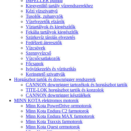
IMPELLER pumpa
Kiegyenlítő tartály vízrendszerekhez
Kézi vízszivattyú
Tusolók, zuhanyzók
Vízelvezetők elzárók
Víztartályok és kiegészítők
Fekália tartályok kiegészítők
Szürkevíz tárolás elvezetés
Fedélzeti áteresztők
Vízcsövek
Szennyvízcső
Vízcsőcsatlakozók
Főcsapok
Ivóvízkezelés és víztisztítás
Keringtető szivattyúk
Horgászbot tartók és downrigger rendszerek
CANNON downrigger tartozékok és horgászbot tartók
TITE-LOK horgászbot tartók és konzolok
CANNON downrigger készülékek
MINN KOTA elektromos motorok
Minn Kota PowerDrive orrmotorok
Minn Kota Endura C2 farmotorok
Minn Kota Endura MAX farmotorok
Minn Kota Traxxis farmotorok
Minn Kota Quest orrmotorok