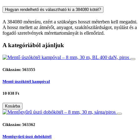
Hogyan rendelhető és választható ki a 384080 kötél?
A 384080 méteráru, ezért a szükséges hosszt méterben kell megadni.
A hossz mellett az átmérőt, anyagot, szakítószilárdságot, nyúlást és a
fogadó szerelvények mérettartományát is ellenőrizd.
A kategóriából ajánljuk
Cikkszám: 563355
Mentő úszókötél kampóval
10 038 Ft
Kosárba
Cikkszám: 563362
Mentőgyűrű úszó dobókötél