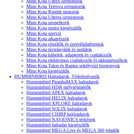
Minn Kota Ultrex orrmotorok
Minn Kota Terrova orrmotorok
Minn Kota Riptide motorok
Minn Kota Ulterra orrmotorok
Minn Kota propellerek
Minn Kota motor kiegészítők
Minn Kota szerviz
Minn Kota alkatrészek
Minn Kota rögzítők és szerelőplatformok
Minn Kota távirányítók és pedálok
Minn Kota kábelek, adapterek és csatlakozók
Minn Kota elektromos csatlakozók és akkutartozékok
Minn Kota Talon és Raptor sekélyvízi horgonyok
Minn Kota kiegészítők
HUMMINBIRD Halradarok, Térképolvasók
Humminbird PiranhaMAX halradarok
Humminbird HDR mélységmérők
Humminbird APEX halradarok
Humminbird HELIX halradarok
Humminbird XPLORE halradarok
Humminbird SOLIX halradarok
Humminbird CHIRP hajóradarok
Humminbird NAVIONICS térképek
Humminbird halradar kiegészítők
Humminbird MEGA Live és MEGA 360 jeladók