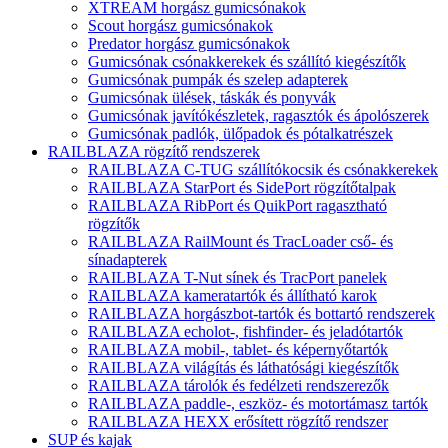
XTREAM horgász gumicsónakok
Scout horgász gumicsónakok
Predator horgász gumicsónakok
Gumicsónak csónakkerekek és szállító kiegészítők
Gumicsónak pumpák és szelep adapterek
Gumicsónak ülések, táskák és ponyvák
Gumicsónak javítókészletek, ragasztók és ápolószerek
Gumicsónak padlók, ülőpadok és pótalkatrészek
RAILBLAZA rögzítő rendszerek
RAILBLAZA C-TUG szállítókocsik és csónakkerekek
RAILBLAZA StarPort és SidePort rögzítőtalpak
RAILBLAZA RibPort és QuikPort ragasztható
rögzítők
RAILBLAZA RailMount és TracLoader cső- és
sínadapterek
RAILBLAZA T-Nut sínek és TracPort panelek
RAILBLAZA kameratartók és állítható karok
RAILBLAZA horgászbot-tartók és bottartó rendszerek
RAILBLAZA echolot-, fishfinder- és jeladótartók
RAILBLAZA mobil-, tablet- és képernyőtartók
RAILBLAZA világítás és láthatósági kiegészítők
RAILBLAZA tárolók és fedélzeti rendszerezők
RAILBLAZA paddle-, eszköz- és motortámasz tartók
RAILBLAZA HEXX erősített rögzítő rendszer
SUP és kajak