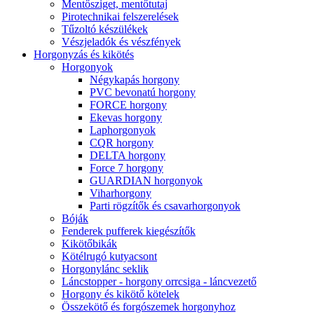
Mentősziget, mentőtutaj
Pirotechnikai felszerelések
Tűzoltó készülékek
Vészjeladók és vészfények
Horgonyzás és kikötés
Horgonyok
Négykapás horgony
PVC bevonatú horgony
FORCE horgony
Ekevas horgony
Laphorgonyok
CQR horgony
DELTA horgony
Force 7 horgony
GUARDIAN horgonyok
Viharhorgony
Parti rögzítők és csavarhorgonyok
Bóják
Fenderek pufferek kiegészítők
Kikötőbikák
Kötélrugó kutyacsont
Horgonylánc seklik
Láncstopper - horgony orrcsiga - láncvezető
Horgony és kikötő kötelek
Összekötő és forgószemek horgonyhoz