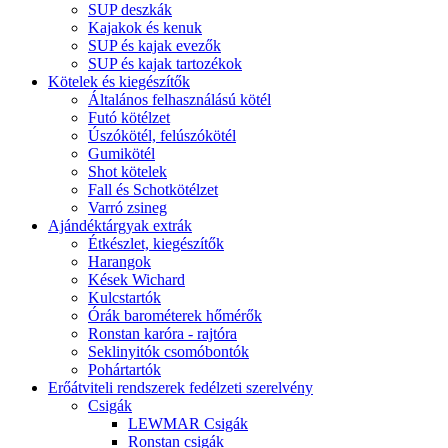
SUP deszkák
Kajakok és kenuk
SUP és kajak evezők
SUP és kajak tartozékok
Kötelek és kiegészítők
Általános felhasználású kötél
Futó kötélzet
Úszókötél, felúszókötél
Gumikötél
Shot kötelek
Fall és Schotkötélzet
Varró zsineg
Ajándéktárgyak extrák
Étkészlet, kiegészítők
Harangok
Kések Wichard
Kulcstartók
Órák barométerek hőmérők
Ronstan karóra - rajtóra
Seklinyitók csomóbontók
Pohártartók
Erőátviteli rendszerek fedélzeti szerelvény
Csigák
LEWMAR Csigák
Ronstan csigák