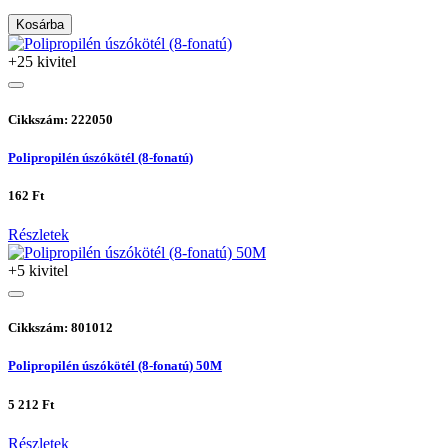
Kosárba
+25 kivitel
Cikkszám: 222050
Polipropilén úszókötél (8-fonatú)
162 Ft
Részletek
+5 kivitel
Cikkszám: 801012
Polipropilén úszókötél (8-fonatú) 50M
5 212 Ft
Részletek