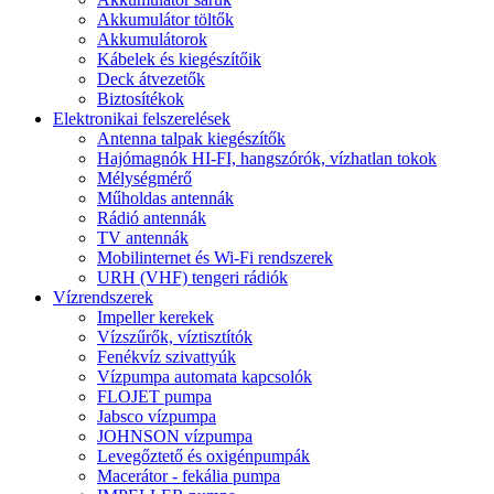
Akkumulátor töltők
Akkumulátorok
Kábelek és kiegészítőik
Deck átvezetők
Biztosítékok
Elektronikai felszerelések
Antenna talpak kiegészítők
Hajómagnók HI-FI, hangszórók, vízhatlan tokok
Mélységmérő
Műholdas antennák
Rádió antennák
TV antennák
Mobilinternet és Wi-Fi rendszerek
URH (VHF) tengeri rádiók
Vízrendszerek
Impeller kerekek
Vízszűrők, víztisztítók
Fenékvíz szivattyúk
Vízpumpa automata kapcsolók
FLOJET pumpa
Jabsco vízpumpa
JOHNSON vízpumpa
Levegőztető és oxigénpumpák
Macerátor - fekália pumpa