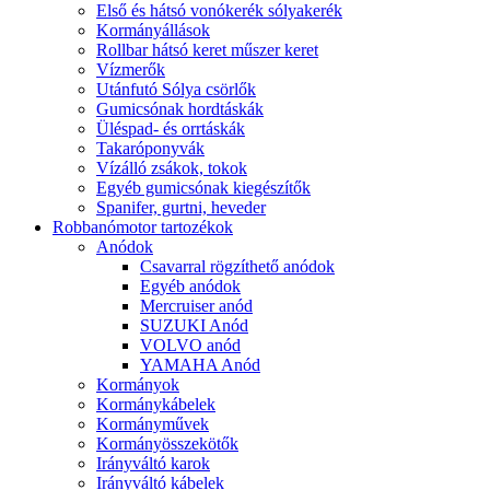
Első és hátsó vonókerék sólyakerék
Kormányállások
Rollbar hátsó keret műszer keret
Vízmerők
Utánfutó Sólya csörlők
Gumicsónak hordtáskák
Üléspad- és orrtáskák
Takaróponyvák
Vízálló zsákok, tokok
Egyéb gumicsónak kiegészítők
Spanifer, gurtni, heveder
Robbanómotor tartozékok
Anódok
Csavarral rögzíthető anódok
Egyéb anódok
Mercruiser anód
SUZUKI Anód
VOLVO anód
YAMAHA Anód
Kormányok
Kormánykábelek
Kormányművek
Kormányösszekötők
Irányváltó karok
Irányváltó kábelek