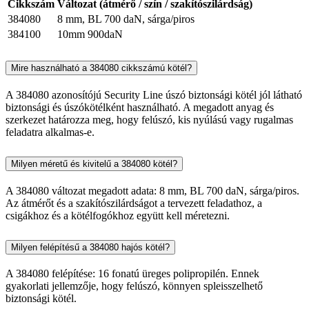
Cikkszám
Változat (átmérő / szín / szakítószilárdság)
384080
8 mm, BL 700 daN, sárga/piros
384100
10mm 900daN
Mire használható a 384080 cikkszámú kötél?
A 384080 azonosítójú Security Line úszó biztonsági kötél jól látható
biztonsági és úszókötélként használható. A megadott anyag és
szerkezet határozza meg, hogy felúszó, kis nyúlású vagy rugalmas
feladatra alkalmas-e.
Milyen méretű és kivitelű a 384080 kötél?
A 384080 változat megadott adata: 8 mm, BL 700 daN, sárga/piros.
Az átmérőt és a szakítószilárdságot a tervezett feladathoz, a
csigákhoz és a kötélfogókhoz együtt kell méretezni.
Milyen felépítésű a 384080 hajós kötél?
A 384080 felépítése: 16 fonatú üreges polipropilén. Ennek
gyakorlati jellemzője, hogy felúszó, könnyen spleisszelhető
biztonsági kötél.