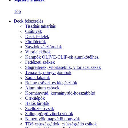
Népszerű termékek
Top
Deck felszerelés
Tisztítás takarítás
Csáklyák
Deck fedelek
Fürdőlétrák
Zászlók zászlórudak
Vitorlalekötők
Kampók OLIVE-CLIP-ek gumikötélhez
Fedélzeti székek
Stagreiterek, vitorlaseklik, vitorlacsuszkák
Tenaxok, ponyvagombok
Zárak lakatok
Reling csövek és kiegészítők
Alumínium csövek
Kormányrúd, kormányrúd-hosszabbító
Orrkilépők
Hálós tárolók
Szellőztető zsák
Saling görgő vitorla védők
Napernyők, napvédő ponyvák
TBS csúszásgátlók, csúszásgátló csíkok