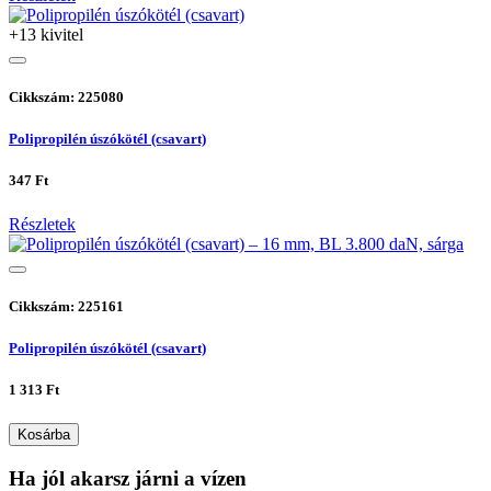
+13 kivitel
Cikkszám: 225080
Polipropilén úszókötél (csavart)
347 Ft
Részletek
Cikkszám: 225161
Polipropilén úszókötél (csavart)
1 313 Ft
Kosárba
Ha jól akarsz járni a vízen