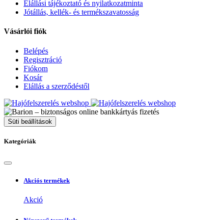
Elállási tájékoztató és nyilatkozatminta
Jótállás, kellék- és termékszavatosság
Vásárlói fiók
Belépés
Regisztráció
Fiókom
Kosár
Elállás a szerződéstől
Süti beállítások
Kategóriák
Akciós termékek
Akció