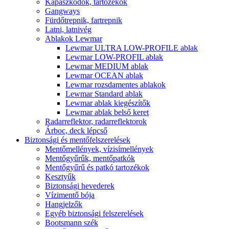
Kapaszkodók, tartozékok
Gangways
Fürdőtrepnik, fartrepnik
Latni, latnivég
Ablakok Lewmar
Lewmar ULTRA LOW-PROFILE ablak
Lewmar LOW-PROFIL ablak
Lewmar MEDIUM ablak
Lewmar OCEAN ablak
Lewmar rozsdamentes ablakok
Lewmar Standard ablak
Lewmar ablak kiegészítők
Lewmar ablak belső keret
Radarreflektor, radarreflektorok
Árboc, deck lépcső
Biztonsági és mentőfelszerelések
Mentőmellények, vízisímellények
Mentőgyűrűk, mentőpatkók
Mentőgyűrű és patkó tartozékok
Kesztyűk
Biztonsági hevederek
Vízimentő bója
Hangjelzők
Egyéb biztonsági felszerelések
Bootsmann szék