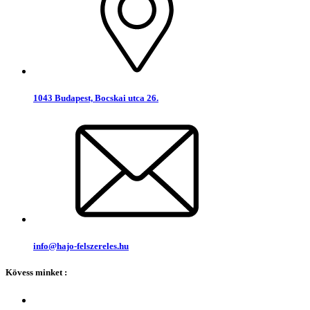
1043 Budapest, Bocskai utca 26.
info@hajo-felszereles.hu
Kövess minket :