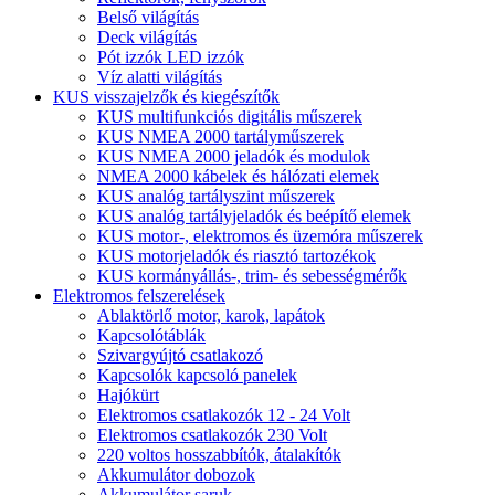
Belső világítás
Deck világítás
Pót izzók LED izzók
Víz alatti világítás
KUS visszajelzők és kiegészítők
KUS multifunkciós digitális műszerek
KUS NMEA 2000 tartályműszerek
KUS NMEA 2000 jeladók és modulok
NMEA 2000 kábelek és hálózati elemek
KUS analóg tartályszint műszerek
KUS analóg tartályjeladók és beépítő elemek
KUS motor-, elektromos és üzemóra műszerek
KUS motorjeladók és riasztó tartozékok
KUS kormányállás-, trim- és sebességmérők
Elektromos felszerelések
Ablaktörlő motor, karok, lapátok
Kapcsolótáblák
Szivargyújtó csatlakozó
Kapcsolók kapcsoló panelek
Hajókürt
Elektromos csatlakozók 12 - 24 Volt
Elektromos csatlakozók 230 Volt
220 voltos hosszabbítók, átalakítók
Akkumulátor dobozok
Akkumulátor saruk