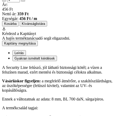
Ár:
456 Ft
Nettó ár:
359 Ft
Egységár:
456 Ft / m
Kosárba
Kívánságlistára
⚓
Kérdezd a Kapitányt
A hajós terméktanácsadó segít eligazodni.
Kapitány megnyitása
Leírás
Gyakran ismételt kérdések
A Security Line felúszó, jól látható biztonsági kötél; a vízen a
felszínen marad, ezért mentési és biztonsági célokra alkalmas.
Vásárláskor figyeljen:
a megfelelő átmérőre, a szakítószilárdságra,
az úszóképességre (felúszó kivitel), valamint az UV- és
kopásállóságra.
Ennek a változatnak az adata: 8 mm, BL 700 daN, sárga/piros.
A termékcsalád tagjai: