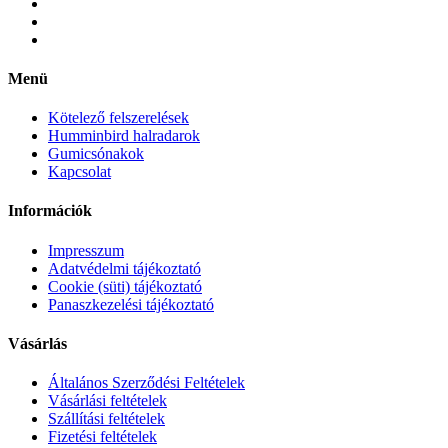
Menü
Kötelező felszerelések
Humminbird halradarok
Gumicsónakok
Kapcsolat
Információk
Impresszum
Adatvédelmi tájékoztató
Cookie (süti) tájékoztató
Panaszkezelési tájékoztató
Vásárlás
Általános Szerződési Feltételek
Vásárlási feltételek
Szállítási feltételek
Fizetési feltételek