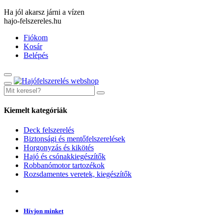
Ha jól akarsz járni a vízen
hajo-felszereles.hu
Fiókom
Kosár
Belépés
Kiemelt kategóriák
Deck felszerelés
Biztonsági és mentőfelszerelések
Horgonyzás és kikötés
Hajó és csónakkiegészítők
Robbanómotor tartozékok
Rozsdamentes veretek, kiegészítők
Hívjon minket