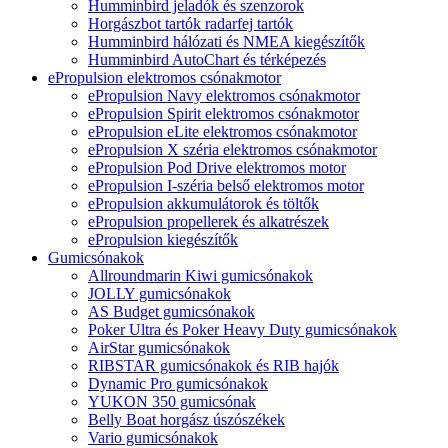
Humminbird jeladók és szenzorok
Horgászbot tartók radarfej tartók
Humminbird hálózati és NMEA kiegészítők
Humminbird AutoChart és térképezés
ePropulsion elektromos csónakmotor
ePropulsion Navy elektromos csónakmotor
ePropulsion Spirit elektromos csónakmotor
ePropulsion eLite elektromos csónakmotor
ePropulsion X széria elektromos csónakmotor
ePropulsion Pod Drive elektromos motor
ePropulsion I-széria belső elektromos motor
ePropulsion akkumulátorok és töltők
ePropulsion propellerek és alkatrészek
ePropulsion kiegészítők
Gumicsónakok
Allroundmarin Kiwi gumicsónakok
JOLLY gumicsónakok
AS Budget gumicsónakok
Poker Ultra és Poker Heavy Duty gumicsónakok
AirStar gumicsónakok
RIBSTAR gumicsónakok és RIB hajók
Dynamic Pro gumicsónakok
YUKON 350 gumicsónak
Belly Boat horgász úszószékek
Vario gumicsónakok