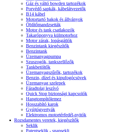
Gáz és váltó bowden tartozékok
Porvédő sapkák, kábelátvezetők
B14 kábel
Motortartó bakok és állványok
Öblítőmandzsetták
Motor és tank csatlakozók
Takaróponyva külmotorhoz
Motor zárak, lopásgátlók
Benzintank kiegészítők
Benzintank
Üzemanyagpumpa
Szuszogók, tankszellőzők
Tankbetöltők
Üzemanyagszűrők, tartozékok
Benzin, dízel és kipufogócsövek
Üzemanyag szelepek
Fáradtolaj leszívó
Quick Stop biztonsági kapcsolók
Hangtompítólemez
Hosszabító karok
Gyújtógyertyák
Elektromos motortérfedél-nyitók
Rozsdamentes veretek, kiegészítők
Seklik
Patentseklik - snapsekli