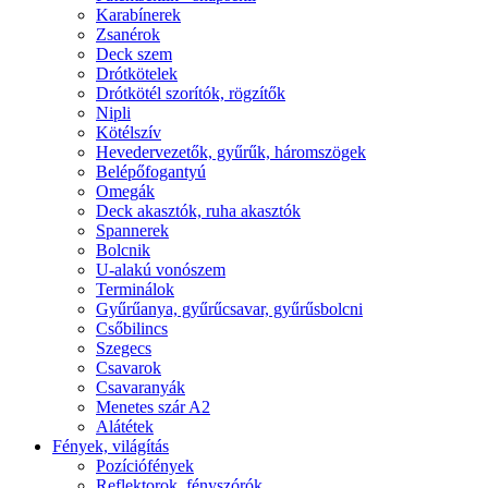
Karabínerek
Zsanérok
Deck szem
Drótkötelek
Drótkötél szorítók, rögzítők
Nipli
Kötélszív
Hevedervezetők, gyűrűk, háromszögek
Belépőfogantyú
Omegák
Deck akasztók, ruha akasztók
Spannerek
Bolcnik
U-alakú vonószem
Terminálok
Gyűrűanya, gyűrűcsavar, gyűrűsbolcni
Csőbilincs
Szegecs
Csavarok
Csavaranyák
Menetes szár A2
Alátétek
Fények, világítás
Pozíciófények
Reflektorok, fényszórók