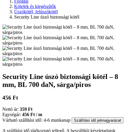
Főoldal
Kötelek és kiegészítők
Úszókötél, felúszókötél
Security Line úszó biztonsági kötél
Security Line úszó biztonsági kötél – 8
mm, BL 700 daN, sárga/piros
456 Ft
Nettó ár:
359 Ft
Egységár:
456 Ft / m
Várható szállítási idő: 4-6 munkanap
Szállítási idő jelmagyarázat
A szállítási idő tájékoztató jellegű. A beszállítói készletadatok