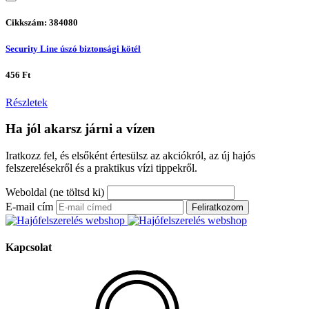
Cikkszám: 384080
Security Line úszó biztonsági kötél
456 Ft
Részletek
Ha jól akarsz járni a vízen
Iratkozz fel, és elsőként értesülsz az akciókról, az új hajós
felszerelésekről és a praktikus vízi tippekről.
Weboldal (ne töltsd ki)
E-mail cím
Feliratkozom
Kapcsolat