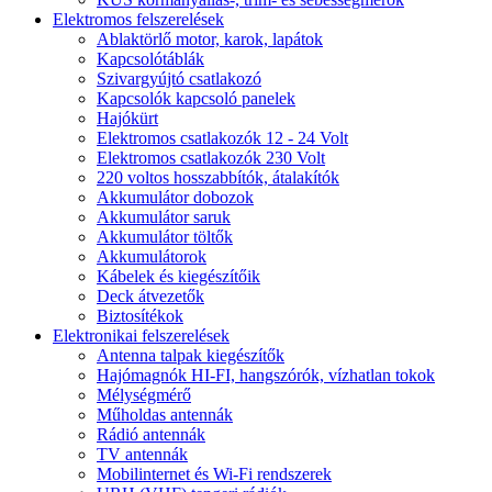
Elektromos felszerelések
Ablaktörlő motor, karok, lapátok
Kapcsolótáblák
Szivargyújtó csatlakozó
Kapcsolók kapcsoló panelek
Hajókürt
Elektromos csatlakozók 12 - 24 Volt
Elektromos csatlakozók 230 Volt
220 voltos hosszabbítók, átalakítók
Akkumulátor dobozok
Akkumulátor saruk
Akkumulátor töltők
Akkumulátorok
Kábelek és kiegészítőik
Deck átvezetők
Biztosítékok
Elektronikai felszerelések
Antenna talpak kiegészítők
Hajómagnók HI-FI, hangszórók, vízhatlan tokok
Mélységmérő
Műholdas antennák
Rádió antennák
TV antennák
Mobilinternet és Wi-Fi rendszerek