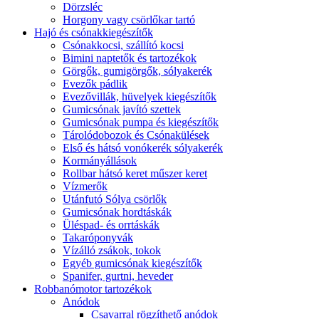
Dörzsléc
Horgony vagy csörlőkar tartó
Hajó és csónakkiegészítők
Csónakkocsi, szállító kocsi
Bimini naptetők és tartozékok
Görgők, gumigörgők, sólyakerék
Evezők pádlik
Evezővillák, hüvelyek kiegészítők
Gumicsónak javító szettek
Gumicsónak pumpa és kiegészítők
Tárolódobozok és Csónakülések
Első és hátsó vonókerék sólyakerék
Kormányállások
Rollbar hátsó keret műszer keret
Vízmerők
Utánfutó Sólya csörlők
Gumicsónak hordtáskák
Üléspad- és orrtáskák
Takaróponyvák
Vízálló zsákok, tokok
Egyéb gumicsónak kiegészítők
Spanifer, gurtni, heveder
Robbanómotor tartozékok
Anódok
Csavarral rögzíthető anódok