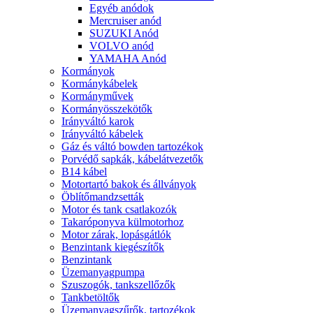
Egyéb anódok
Mercruiser anód
SUZUKI Anód
VOLVO anód
YAMAHA Anód
Kormányok
Kormánykábelek
Kormányművek
Kormányösszekötők
Irányváltó karok
Irányváltó kábelek
Gáz és váltó bowden tartozékok
Porvédő sapkák, kábelátvezetők
B14 kábel
Motortartó bakok és állványok
Öblítőmandzsetták
Motor és tank csatlakozók
Takaróponyva külmotorhoz
Motor zárak, lopásgátlók
Benzintank kiegészítők
Benzintank
Üzemanyagpumpa
Szuszogók, tankszellőzők
Tankbetöltők
Üzemanyagszűrők, tartozékok