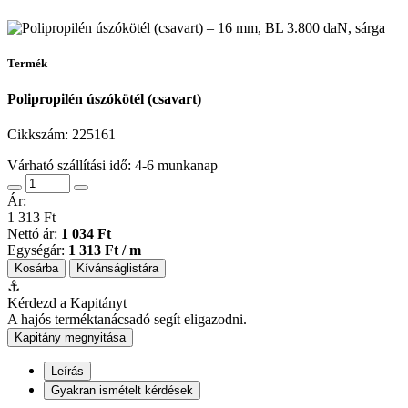
Termék
Polipropilén úszókötél (csavart)
Cikkszám:
225161
Várható szállítási idő: 4-6 munkanap
Ár:
1 313 Ft
Nettó ár:
1 034 Ft
Egységár:
1 313 Ft / m
Kosárba
Kívánságlistára
⚓
Kérdezd a Kapitányt
A hajós terméktanácsadó segít eligazodni.
Kapitány megnyitása
Leírás
Gyakran ismételt kérdések