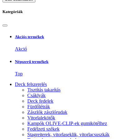
Kategóriák
Akciós termékek
Akció
Népszerű termékek
Top
Deck felszerelés
Tisztítás takarítás
Csáklyák
Deck fedelek
Fürdőlétrák
Zászlók zászlórudak
Vitorlalekötők
Kampók OLIVE-CLIP-ek gumikötélhez
Fedélzeti székek
Stagreiterek, vitorlaseklik, vitorlacsuszkák