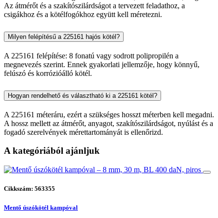
Az átmérőt és a szakítószilárdságot a tervezett feladathoz, a
csigákhoz és a kötélfogókhoz együtt kell méretezni.
Milyen felépítésű a 225161 hajós kötél?
A 225161 felépítése: 8 fonatú vagy sodrott polipropilén a
megnevezés szerint. Ennek gyakorlati jellemzője, hogy könnyű,
felúszó és korrózióálló kötél.
Hogyan rendelhető és választható ki a 225161 kötél?
A 225161 méteráru, ezért a szükséges hosszt méterben kell megadni.
A hossz mellett az átmérőt, anyagot, szakítószilárdságot, nyúlást és a
fogadó szerelvények mérettartományát is ellenőrizd.
A kategóriából ajánljuk
Cikkszám: 563355
Mentő úszókötél kampóval