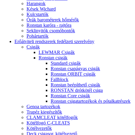
Harangok
Kések Wichard
Kulcstartók
Órák barométerek hőmérők
Ronstan karóra - rajtóra
Seklinyitók csomóbontók
Pohártartók
Erőátviteli rendszerek fedélzeti szerelvény
Csigák
LEWMAR Csigák
Ronstan csigák
Standard csigák
Ronstan csapágyas csigák
Ronstan ORBIT csigák
Fallblock
Ronstan beépíthető csigák
RONSTAN drótkötél csiga
Ronstan Core csigák
Ronstan csigatartozékok és pótalkatrészek
Genoa tartozékok
Trapéz kiegészítők
CLAMCLEAT kötélfogók
Kötélfogó C-CLEATS
Kötélvezetők
Deck csigasor, kötélvezető