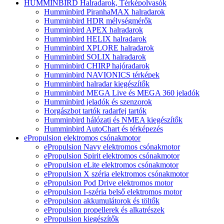
HUMMINBIRD Halradarok, Térképolvasók
Humminbird PiranhaMAX halradarok
Humminbird HDR mélységmérők
Humminbird APEX halradarok
Humminbird HELIX halradarok
Humminbird XPLORE halradarok
Humminbird SOLIX halradarok
Humminbird CHIRP hajóradarok
Humminbird NAVIONICS térképek
Humminbird halradar kiegészítők
Humminbird MEGA Live és MEGA 360 jeladók
Humminbird jeladók és szenzorok
Horgászbot tartók radarfej tartók
Humminbird hálózati és NMEA kiegészítők
Humminbird AutoChart és térképezés
ePropulsion elektromos csónakmotor
ePropulsion Navy elektromos csónakmotor
ePropulsion Spirit elektromos csónakmotor
ePropulsion eLite elektromos csónakmotor
ePropulsion X széria elektromos csónakmotor
ePropulsion Pod Drive elektromos motor
ePropulsion I-széria belső elektromos motor
ePropulsion akkumulátorok és töltők
ePropulsion propellerek és alkatrészek
ePropulsion kiegészítők