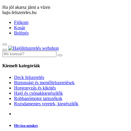
Ha jól akarsz járni a vízen
hajo-felszereles.hu
Fiókom
Kosár
Belépés
Kiemelt kategóriák
Deck felszerelés
Biztonsági és mentőfelszerelések
Horgonyzás és kikötés
Hajó és csónakkiegészítők
Robbanómotor tartozékok
Rozsdamentes veretek, kiegészítők
Hívjon minket