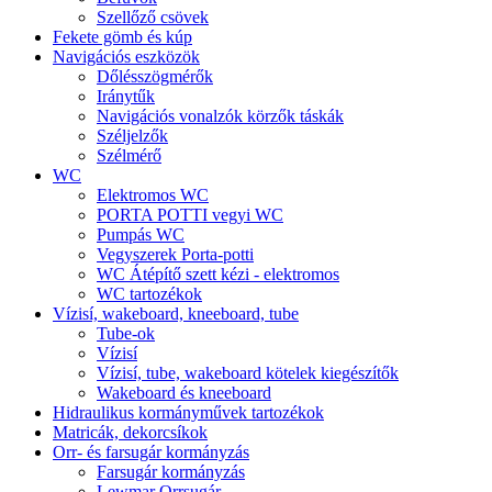
Szellőző csövek
Fekete gömb és kúp
Navigációs eszközök
Dőlésszögmérők
Iránytűk
Navigációs vonalzók körzők táskák
Széljelzők
Szélmérő
WC
Elektromos WC
PORTA POTTI vegyi WC
Pumpás WC
Vegyszerek Porta-potti
WC Átépítő szett kézi - elektromos
WC tartozékok
Vízisí, wakeboard, kneeboard, tube
Tube-ok
Vízisí
Vízisí, tube, wakeboard kötelek kiegészítők
Wakeboard és kneeboard
Hidraulikus kormányművek tartozékok
Matricák, dekorcsíkok
Orr- és farsugár kormányzás
Farsugár kormányzás
Lewmar Orrsugár