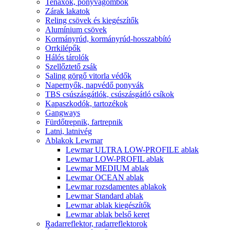
Tenaxok, ponyvagombok
Zárak lakatok
Reling csövek és kiegészítők
Alumínium csövek
Kormányrúd, kormányrúd-hosszabbító
Orrkilépők
Hálós tárolók
Szellőztető zsák
Saling görgő vitorla védők
Napernyők, napvédő ponyvák
TBS csúszásgátlók, csúszásgátló csíkok
Kapaszkodók, tartozékok
Gangways
Fürdőtrepnik, fartrepnik
Latni, latnivég
Ablakok Lewmar
Lewmar ULTRA LOW-PROFILE ablak
Lewmar LOW-PROFIL ablak
Lewmar MEDIUM ablak
Lewmar OCEAN ablak
Lewmar rozsdamentes ablakok
Lewmar Standard ablak
Lewmar ablak kiegészítők
Lewmar ablak belső keret
Radarreflektor, radarreflektorok