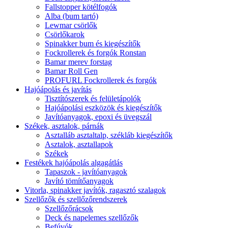
Fallstopper kötélfogók
Alba (bum tartó)
Lewmar csörlők
Csörlőkarok
Spinakker bum és kiegészítők
Fockrollerek és forgók Ronstan
Bamar merev forstag
Bamar Roll Gen
PROFURL Fockrollerek és forgók
Hajóápolás és javítás
Tisztítószerek és felületápolók
Hajóápolási eszközök és kiegészítők
Javítóanyagok, epoxi és üvegszál
Székek, asztalok, párnák
Asztalláb asztaltalp, székláb kiegészítők
Asztalok, asztallapok
Székek
Festékek hajóápolás algagátlás
Tapaszok - javítóanyagok
Javító tömítőanyagok
Vitorla, spinakker javítók, ragasztó szalagok
Szellőzők és szellőzőrendszerek
Szellőzőrácsok
Deck és napelemes szellőzők
Befúvók