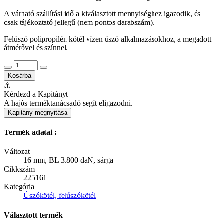
A várható szállítási idő a kiválasztott mennyiséghez igazodik, és
csak tájékoztató jellegű (nem pontos darabszám).
Felúszó polipropilén kötél vízen úszó alkalmazásokhoz, a megadott
átmérővel és színnel.
Kosárba
⚓
Kérdezd a Kapitányt
A hajós terméktanácsadó segít eligazodni.
Kapitány megnyitása
Termék adatai :
Változat
16 mm, BL 3.800 daN, sárga
Cikkszám
225161
Kategória
Úszókötél, felúszókötél
Választott termék