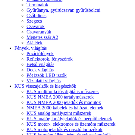
Terminálok
Gyűrűanya, gyűrűcsavar, gyűrűsbolcni
Csőbilincs
Szegecs
Csavarok
Csavaranyák
Menetes szár A2
Alátétek
Fények, világítás
Pozíciófények
Reflektorok, fényszórók
Belső világítás
Deck világítás
Pót izzók LED izzók
Víz alatti világítás
KUS visszajelzők és kiegészítők
KUS multifunkciós digitális műszerek
KUS NMEA 2000 tartályműszerek
KUS NMEA 2000 jeladók és modulok
NMEA 2000 kábelek és hálózati elemek
KUS analóg tartályszint műszerek
KUS analóg tartályjeladók és beépítő elemek
KUS motor-, elektromos és üzemóra műszerek
KUS motorjeladók és riasztó tartozékok
KUS kormányállás-, trim- és sebességmérők