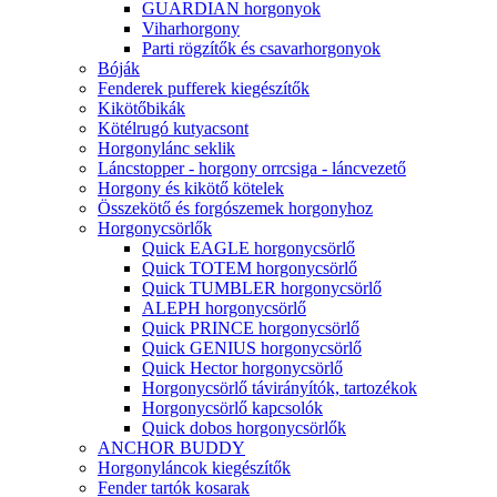
GUARDIAN horgonyok
Viharhorgony
Parti rögzítők és csavarhorgonyok
Bóják
Fenderek pufferek kiegészítők
Kikötőbikák
Kötélrugó kutyacsont
Horgonylánc seklik
Láncstopper - horgony orrcsiga - láncvezető
Horgony és kikötő kötelek
Összekötő és forgószemek horgonyhoz
Horgonycsörlők
Quick EAGLE horgonycsörlő
Quick TOTEM horgonycsörlő
Quick TUMBLER horgonycsörlő
ALEPH horgonycsörlő
Quick PRINCE horgonycsörlő
Quick GENIUS horgonycsörlő
Quick Hector horgonycsörlő
Horgonycsörlő távirányítók, tartozékok
Horgonycsörlő kapcsolók
Quick dobos horgonycsörlők
ANCHOR BUDDY
Horgonyláncok kiegészítők
Fender tartók kosarak