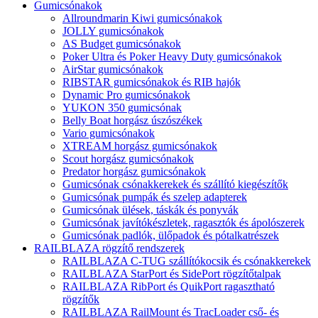
Gumicsónakok
Allroundmarin Kiwi gumicsónakok
JOLLY gumicsónakok
AS Budget gumicsónakok
Poker Ultra és Poker Heavy Duty gumicsónakok
AirStar gumicsónakok
RIBSTAR gumicsónakok és RIB hajók
Dynamic Pro gumicsónakok
YUKON 350 gumicsónak
Belly Boat horgász úszószékek
Vario gumicsónakok
XTREAM horgász gumicsónakok
Scout horgász gumicsónakok
Predator horgász gumicsónakok
Gumicsónak csónakkerekek és szállító kiegészítők
Gumicsónak pumpák és szelep adapterek
Gumicsónak ülések, táskák és ponyvák
Gumicsónak javítókészletek, ragasztók és ápolószerek
Gumicsónak padlók, ülőpadok és pótalkatrészek
RAILBLAZA rögzítő rendszerek
RAILBLAZA C-TUG szállítókocsik és csónakkerekek
RAILBLAZA StarPort és SidePort rögzítőtalpak
RAILBLAZA RibPort és QuikPort ragasztható
rögzítők
RAILBLAZA RailMount és TracLoader cső- és