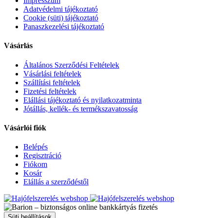
Impresszum
Adatvédelmi tájékoztató
Cookie (süti) tájékoztató
Panaszkezelési tájékoztató
Vásárlás
Általános Szerződési Feltételek
Vásárlási feltételek
Szállítási feltételek
Fizetési feltételek
Elállási tájékoztató és nyilatkozatminta
Jótállás, kellék- és termékszavatosság
Vásárlói fiók
Belépés
Regisztráció
Fiókom
Kosár
Elállás a szerződéstől
Süti beállítások