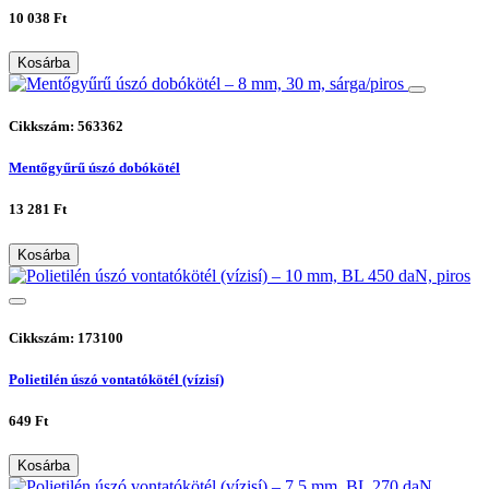
10 038 Ft
Kosárba
Cikkszám: 563362
Mentőgyűrű úszó dobókötél
13 281 Ft
Kosárba
Cikkszám: 173100
Polietilén úszó vontatókötél (vízisí)
649 Ft
Kosárba