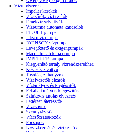
URH (VHF) tengeri rádiók
Vízrendszerek
Impeller kerekek
Vízszűrők, víztisztítók
Fenékvíz szivattyúk
Vízpumpa automata kapcsolók
FLOJET pumpa
Jabsco vízpumpa
JOHNSON vízpumpa
Levegőztető és oxigénpumpák
Macerátor - fekália pumpa
IMPELLER pumpa
Kiegyenlítő tartály vízrendszerekhez
Kézi vízszivattyú
Tusolók, zuhanyzók
Vízelvezetők elzárók
Víztartályok és kiegészítők
Fekália tartályok kiegészítők
Szürkevíz tárolás elvezetés
Fedélzeti áteresztők
Vízcsövek
Szennyvízcső
Vízcsőcsatlakozók
Főcsapok
Ivóvízkezelés és víztisztítás