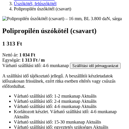
Úszókötél, felúszókötél
Polipropilén úszókötél (csavart)
Polipropilén úszókötél (csavart)
1 313 Ft
Nettó ár:
1 034 Ft
Egységár:
1 313 Ft / m
Várható szállítási idő: 4-6 munkanap
Szállítási idő jelmagyarázat
A szállítási idő tájékoztató jellegű. A beszállítói készletadatok
időszakosan frissülnek, ezért ritka esetben eltérés vagy csúszás
előfordulhat.
Várható szállítási idő: 1-2 munkanap
Aktuális
Várható szállítási idő: 2-4 munkanap
Aktuális
Várható szállítási idő: 4-6 munkanap
Aktuális
Korlátozott készlet. Várható szállítási idő: 4-6 munkanap
Aktuális
Várható szállítási idő: 15-30 munkanap
Aktuális
Várható szállítási idő: egyeztetés szükséges
Aktuális