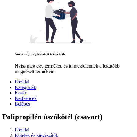
Nincs még megtekintett terméked.
Nyiss meg egy terméket, és itt megjelennek a legutóbb
megnézett termékeid.
Főoldal
Kategóriák
Kosár
Kedvencek
Belépés
Polipropilén úszókötél (csavart)
Főoldal
Kötelek és kiegészítők