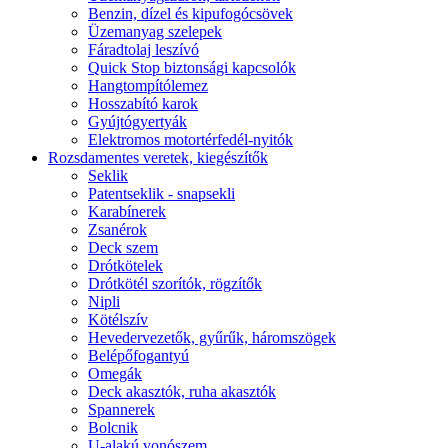
Benzin, dízel és kipufogócsövek
Üzemanyag szelepek
Fáradtolaj leszívó
Quick Stop biztonsági kapcsolók
Hangtompítólemez
Hosszabító karok
Gyújtógyertyák
Elektromos motortérfedél-nyitók
Rozsdamentes veretek, kiegészítők
Seklik
Patentseklik - snapsekli
Karabínerek
Zsanérok
Deck szem
Drótkötelek
Drótkötél szorítók, rögzítők
Nipli
Kötélszív
Hevedervezetők, gyűrűk, háromszögek
Belépőfogantyú
Omegák
Deck akasztók, ruha akasztók
Spannerek
Bolcnik
U-alakú vonószem