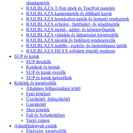
sínadapterek
RAILBLAZA T-Nut sínek és TracPort panelek
RAILBLAZA kameratartók és állítható karok
RAILBLAZA horgászbot-tartók és bottartó rendszerek
RAILBLAZA echolot-, fishfinder- és jeladótartók
RAILBLAZA mobil-, tablet- és képernyőtartók
RAILBLAZA világítás és láthatósági kiegészítők
RAILBLAZA tárolók és fedélzeti rendszerezők
RAILBLAZA paddle-, eszköz- és motortámasz tartók
RAILBLAZA HEXX erősített rögzítő rendszer
SUP és kajak
SUP deszkák
Kajakok és kenuk
SUP és kajak evezők
SUP és kajak tartozékok
Kötelek és kiegészítők
Általános felhasználású kötél
Futó kötélzet
Úszókötél, felúszókötél
Gumikötél
Shot kötelek
Fall és Schotkötélzet
Varró zsineg
Ajándéktárgyak extrák
Étkészlet, kiegészítők