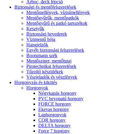
Árboc, deck lépcső
Biztonsági és mentőfelszerelések
Mentőmellények, vízisímellények
Mentőgyűrűk, mentőpatkók
Mentőgyűrű és patkó tartozékok
Kesztyűk
Biztonsági hevederek
Vízimentő bója
Hangjelzők
Egyéb biztonsági felszerelések
Bootsmann szék
Mentősziget, mentőtutaj
Pirotechnikai felszerelések
Tűzoltó készülékek
Vészjeladók és vészfények
Horgonyzás és kikötés
Horgonyok
Négykapás horgony
PVC bevonatú horgony
FORCE horgony
Ekevas horgony
Laphorgonyok
CQR horgony
DELTA horgony
Force 7 horgony