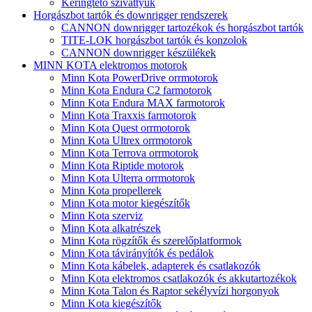
Keringtető szivattyúk
Horgászbot tartók és downrigger rendszerek
CANNON downrigger tartozékok és horgászbot tartók
TITE-LOK horgászbot tartók és konzolok
CANNON downrigger készülékek
MINN KOTA elektromos motorok
Minn Kota PowerDrive orrmotorok
Minn Kota Endura C2 farmotorok
Minn Kota Endura MAX farmotorok
Minn Kota Traxxis farmotorok
Minn Kota Quest orrmotorok
Minn Kota Ultrex orrmotorok
Minn Kota Terrova orrmotorok
Minn Kota Riptide motorok
Minn Kota Ulterra orrmotorok
Minn Kota propellerek
Minn Kota motor kiegészítők
Minn Kota szerviz
Minn Kota alkatrészek
Minn Kota rögzítők és szerelőplatformok
Minn Kota távirányítók és pedálok
Minn Kota kábelek, adapterek és csatlakozók
Minn Kota elektromos csatlakozók és akkutartozékok
Minn Kota Talon és Raptor sekélyvízi horgonyok
Minn Kota kiegészítők