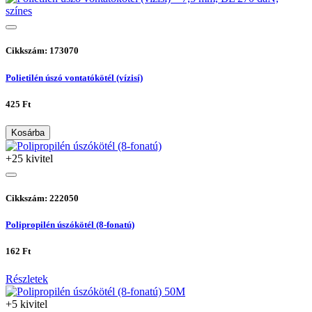
Cikkszám: 173070
Polietilén úszó vontatókötél (vízisí)
425 Ft
Kosárba
+25 kivitel
Cikkszám: 222050
Polipropilén úszókötél (8-fonatú)
162 Ft
Részletek
+5 kivitel