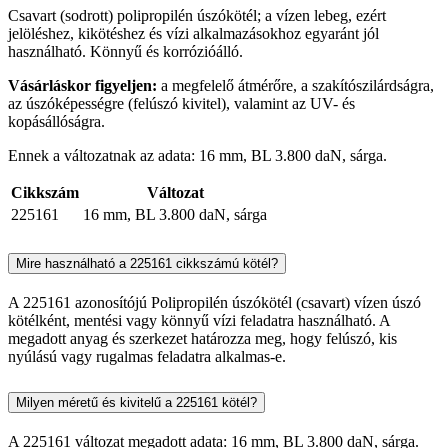
Csavart (sodrott) polipropilén úszókötél; a vízen lebeg, ezért
jelöléshez, kikötéshez és vízi alkalmazásokhoz egyaránt jól
használható. Könnyű és korrózióálló.
Vásárláskor figyeljen:
a megfelelő átmérőre, a szakítószilárdságra,
az úszóképességre (felúszó kivitel), valamint az UV- és
kopásállóságra.
Ennek a változatnak az adata: 16 mm, BL 3.800 daN, sárga.
Cikkszám
Változat
225161
16 mm, BL 3.800 daN, sárga
Mire használható a 225161 cikkszámú kötél?
A 225161 azonosítójú Polipropilén úszókötél (csavart) vízen úszó
kötélként, mentési vagy könnyű vízi feladatra használható. A
megadott anyag és szerkezet határozza meg, hogy felúszó, kis
nyúlású vagy rugalmas feladatra alkalmas-e.
Milyen méretű és kivitelű a 225161 kötél?
A 225161 változat megadott adata: 16 mm, BL 3.800 daN, sárga.