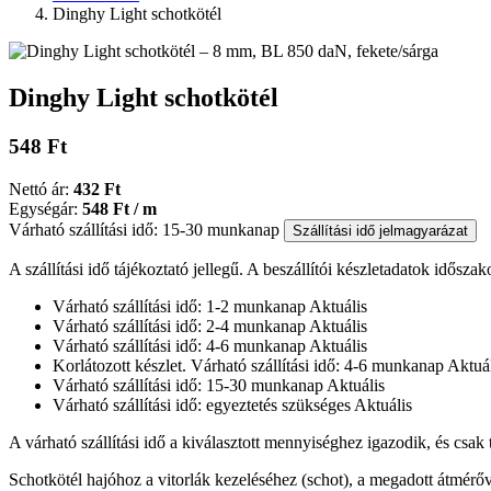
Dinghy Light schotkötél
Dinghy Light schotkötél
548 Ft
Nettó ár:
432 Ft
Egységár:
548 Ft / m
Várható szállítási idő: 15-30 munkanap
Szállítási idő jelmagyarázat
A szállítási idő tájékoztató jellegű. A beszállítói készletadatok időszak
Várható szállítási idő: 1-2 munkanap
Aktuális
Várható szállítási idő: 2-4 munkanap
Aktuális
Várható szállítási idő: 4-6 munkanap
Aktuális
Korlátozott készlet. Várható szállítási idő: 4-6 munkanap
Aktuál
Várható szállítási idő: 15-30 munkanap
Aktuális
Várható szállítási idő: egyeztetés szükséges
Aktuális
A várható szállítási idő a kiválasztott mennyiséghez igazodik, és csak
Schotkötél hajóhoz a vitorlák kezeléséhez (schot), a megadott átmérőve