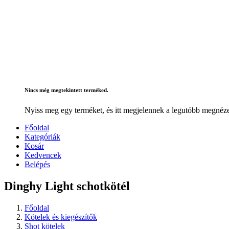
Nincs még megtekintett terméked.
Nyiss meg egy terméket, és itt megjelennek a legutóbb megnéze
Főoldal
Kategóriák
Kosár
Kedvencek
Belépés
Dinghy Light schotkötél
Főoldal
Kötelek és kiegészítők
Shot kötelek