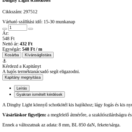
Dinghy Light schotkötél
Cikkszám:
297512
Várható szállítási idő: 15-30 munkanap
Ár:
548 Ft
Nettó ár:
432 Ft
Egységár:
548 Ft / m
Kosárba
Kívánságlistára
⚓
Kérdezd a Kapitányt
A hajós terméktanácsadó segít eligazodni.
Kapitány megnyitása
Leírás
Gyakran ismételt kérdések
A Dinghy Light könnyű schotkötél kis hajókhoz; lágy fogás és kis nyú
Vásárláskor figyeljen:
a megfelelő átmérőre, a szakítószilárdságra é
Ennek a változatnak az adata: 8 mm, BL 850 daN, fekete/sárga.