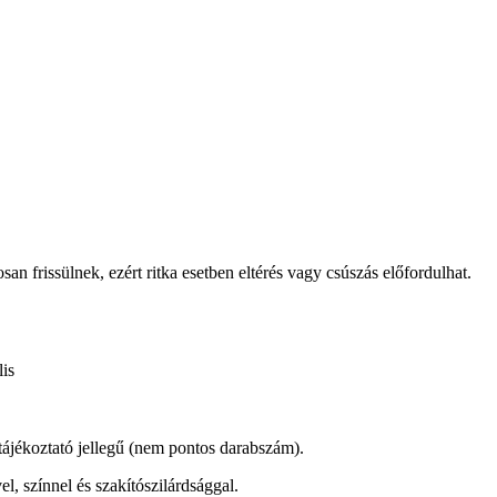
osan frissülnek, ezért ritka esetben eltérés vagy csúszás előfordulhat.
is
 tájékoztató jellegű (nem pontos darabszám).
l, színnel és szakítószilárdsággal.