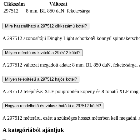
Cikkszám
Változat
297512
8 mm, BL 850 daN, fekete/sárga
Mire használható a 297512 cikkszámú kötél?
A 297512 azonosítójú Dinghy Light schotkötél könnyű spinnakerschotk
Milyen méretű és kivitelű a 297512 kötél?
A 297512 változat megadott adata: 8 mm, BL 850 daN, fekete/sárga. Az 
Milyen felépítésű a 297512 hajós kötél?
A 297512 felépítése: XLF polipropilén köpeny és 8 fonatú XLF mag. E
Hogyan rendelhető és választható ki a 297512 kötél?
A 297512 méteráru, ezért a szükséges hosszt méterben kell megadni. A 
A kategóriából ajánljuk