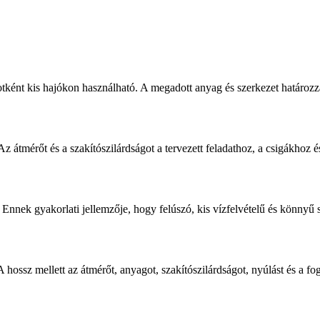
ént kis hajókon használható. A megadott anyag és szerkezet határozza
átmérőt és a szakítószilárdságot a tervezett feladathoz, a csigákhoz é
nnek gyakorlati jellemzője, hogy felúszó, kis vízfelvételű és könnyű s
hossz mellett az átmérőt, anyagot, szakítószilárdságot, nyúlást és a fo