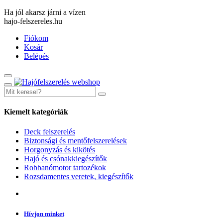
Ha jól akarsz járni a vízen
hajo-felszereles.hu
Fiókom
Kosár
Belépés
Kiemelt kategóriák
Deck felszerelés
Biztonsági és mentőfelszerelések
Horgonyzás és kikötés
Hajó és csónakkiegészítők
Robbanómotor tartozékok
Rozsdamentes veretek, kiegészítők
Hívjon minket