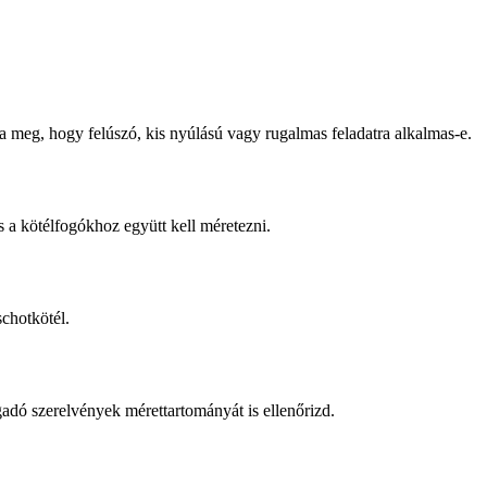
 meg, hogy felúszó, kis nyúlású vagy rugalmas feladatra alkalmas-e.
s a kötélfogókhoz együtt kell méretezni.
chotkötél.
gadó szerelvények mérettartományát is ellenőrizd.