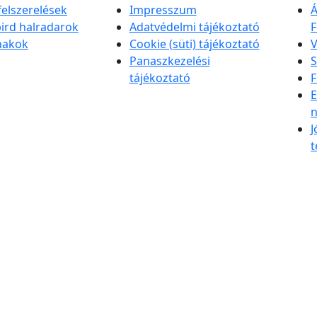
felszerelések
Impresszum
Á
rd halradarok
Adatvédelmi tájékoztató
F
nakok
Cookie (süti) tájékoztató
V
Panaszkezelési
S
tájékoztató
F
E
n
J
t