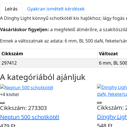
Leírás
Gyakran ismételt kérdések
A Dinghy Light könnyű schotkötél kis hajókhoz; lágy fogás é
Vásárláskor figyeljen:
a megfelelő átmérőre, a szakítószil
Ennek a változatnak az adata: 6 mm, BL 500 daN, fekete/sá
Cikkszám
Változat
297412
6 mm, BL 500
A kategóriából ajánljuk
+4 kivitel
Cikkszám: 
Cikkszám: 273303
Dinghy Ligh
Neptun 500 schotkötél
548 Ft
479 Ft