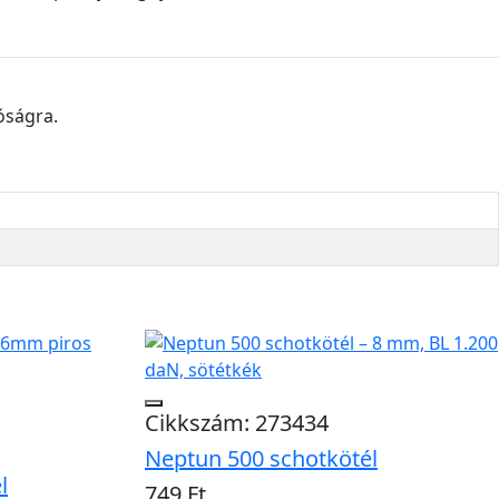
óságra.
Cikkszám: 273434
Neptun 500 schotkötél
l
749 Ft