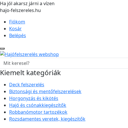
Ha jól akarsz járni a vízen
hajo-felszereles.hu
Fiókom
Kosár
Belépés
Kiemelt kategóriák
Deck felszerelés
Biztonsági és mentőfelszerelések
Horgonyzás és kikötés
Hajó és csónakkiegészítők
Robbanómotor tartozékok
Rozsdamentes veretek, kiegészítők