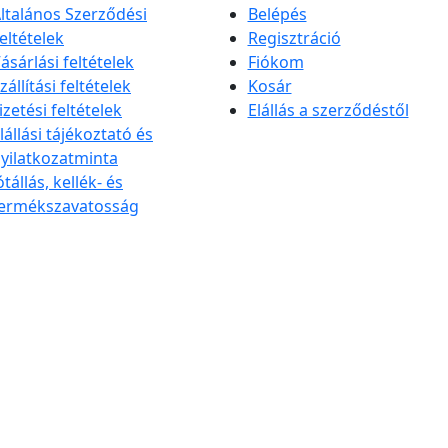
ltalános Szerződési
Belépés
eltételek
Regisztráció
ásárlási feltételek
Fiókom
zállítási feltételek
Kosár
izetési feltételek
Elállás a szerződéstől
lállási tájékoztató és
yilatkozatminta
ótállás, kellék- és
ermékszavatosság