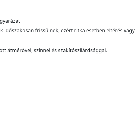
agyarázat
atok időszakosan frissülnek, ezért ritka esetben eltérés vagy
tt átmérővel, színnel és szakítószilárdsággal.