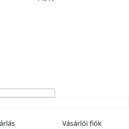
Kosárba
árlás
Vásárlói fiók