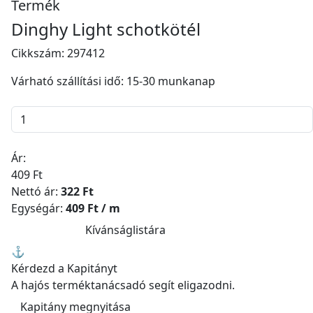
Termék
Dinghy Light schotkötél
Cikkszám:
297412
Várható szállítási idő: 15-30 munkanap
Ár:
409 Ft
Nettó ár:
322 Ft
Egységár:
409 Ft / m
Kosárba
Kívánságlistára
⚓
Kérdezd a Kapitányt
A hajós terméktanácsadó segít eligazodni.
Kapitány megnyitása