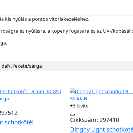
s kis nyúlás a pontos vitorlakezeléshez.
árdságra és nyúlásra, a köpeny fogására és az UV-/kopásáll
rga.
 daN, fekete/sárga
+3 kivitel
297512
Cikkszám: 297410
t schotkötél
Dinghy Light schotköté