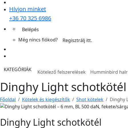
Hívjon minket
+36 70 325 6986
Belépés
Még nincs fiókod?
Regisztrálj itt.
KATEGÓRIÁK
Kötelező felszerelések
Humminbird hal
Dinghy Light schotkötél
Főoldal
Kötelek és kiegészítők
Shot kötelek
Dinghy L
Dinghy Light schotkötél