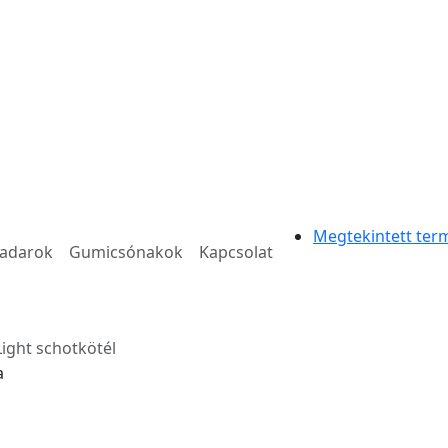
Megtekintett ter
radarok
Gumicsónakok
Kapcsolat
ight schotkötél