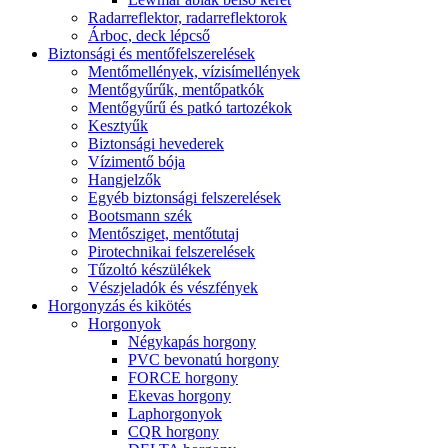
Radarreflektor, radarreflektorok
Árboc, deck lépcső
Biztonsági és mentőfelszerelések
Mentőmellények, vízisímellények
Mentőgyűrűk, mentőpatkók
Mentőgyűrű és patkó tartozékok
Kesztyűk
Biztonsági hevederek
Vízimentő bója
Hangjelzők
Egyéb biztonsági felszerelések
Bootsmann szék
Mentősziget, mentőtutaj
Pirotechnikai felszerelések
Tűzoltó készülékek
Vészjeladók és vészfények
Horgonyzás és kikötés
Horgonyok
Négykapás horgony
PVC bevonatú horgony
FORCE horgony
Ekevas horgony
Laphorgonyok
CQR horgony