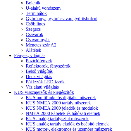
Bolcnik
U-alakú vonószem
Terminálok
Gyűrűanya, gyűrűcsavar, gyűrűsbolcni
Csőbilincs
Szegecs
Csavarok
Csavaranyák
Menetes szár A2
Alátétek
Fények, világítás
Pozíciófények
Reflektorok, fényszórók
Belső világítás
Deck világítás
Pót izzók LED izzók
Víz alatti világítás
KUS visszajelzők és kiegészítők
KUS multifunkciós digitális műszerek
KUS NMEA 2000 tartályműszerek
KUS NMEA 2000 jeladók és modulok
NMEA 2000 kábelek és hálózati elemek
KUS analóg tartályszint műszerek
KUS analóg tartályjeladók és beépítő elemek
KUS motor-, elektromos és üzemóra műszerek