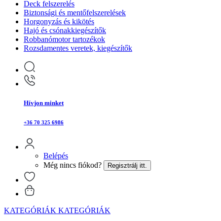
Deck felszerelés
Biztonsági és mentőfelszerelések
Horgonyzás és kikötés
Hajó és csónakkiegészítők
Robbanómotor tartozékok
Rozsdamentes veretek, kiegészítők
Hívjon minket
+36 70 325 6986
Belépés
Még nincs fiókod?
Regisztrálj itt.
KATEGÓRIÁK
KATEGÓRIÁK