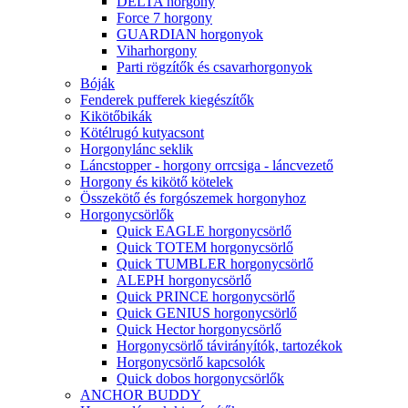
DELTA horgony
Force 7 horgony
GUARDIAN horgonyok
Viharhorgony
Parti rögzítők és csavarhorgonyok
Bóják
Fenderek pufferek kiegészítők
Kikötőbikák
Kötélrugó kutyacsont
Horgonylánc seklik
Láncstopper - horgony orrcsiga - láncvezető
Horgony és kikötő kötelek
Összekötő és forgószemek horgonyhoz
Horgonycsörlők
Quick EAGLE horgonycsörlő
Quick TOTEM horgonycsörlő
Quick TUMBLER horgonycsörlő
ALEPH horgonycsörlő
Quick PRINCE horgonycsörlő
Quick GENIUS horgonycsörlő
Quick Hector horgonycsörlő
Horgonycsörlő távirányítók, tartozékok
Horgonycsörlő kapcsolók
Quick dobos horgonycsörlők
ANCHOR BUDDY