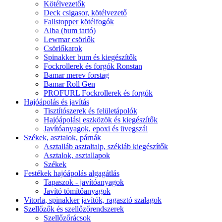
Kötélvezetők
Deck csigasor, kötélvezető
Fallstopper kötélfogók
Alba (bum tartó)
Lewmar csörlők
Csörlőkarok
Spinakker bum és kiegészítők
Fockrollerek és forgók Ronstan
Bamar merev forstag
Bamar Roll Gen
PROFURL Fockrollerek és forgók
Hajóápolás és javítás
Tisztítószerek és felületápolók
Hajóápolási eszközök és kiegészítők
Javítóanyagok, epoxi és üvegszál
Székek, asztalok, párnák
Asztalláb asztaltalp, székláb kiegészítők
Asztalok, asztallapok
Székek
Festékek hajóápolás algagátlás
Tapaszok - javítóanyagok
Javító tömítőanyagok
Vitorla, spinakker javítók, ragasztó szalagok
Szellőzők és szellőzőrendszerek
Szellőzőrácsok