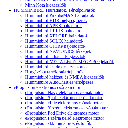
Minn Kota kiegészítők
HUMMINBIRD Halradarok, Térképolvasók
Humminbird PiranhaMAX halradarok
Humminbird HDR mélységmérők
Humminbird APEX halradarok
Humminbird HELIX halradarok
Humminbird XPLORE halradarok
Humminbird SOLIX halradarok
Humminbird CHIRP hajóradarok
Humminbird NAVIONICS térképek
Humminbird halradar kiegészítők
Humminbird MEGA Live és MEGA 360 jeladók
Humminbird jeladók és szenzorok
Horgászbot tartók radarfej tartók
Humminbird hálózati és NMEA kiegészítők
Humminbird AutoChart és térképezés
ePropulsion elektromos csónakmotor
ePropulsion Navy elektromos csónakmotor
ePropulsion Spirit elektromos csónakmotor
ePropulsion eLite elektromos csónakmotor
ePropulsion X széria elektromos csónakmotor
ePropulsion Pod Drive elektromos motor
ePropulsion I-széria belső elektromos motor
ePropulsion akkumulátorok és töltők