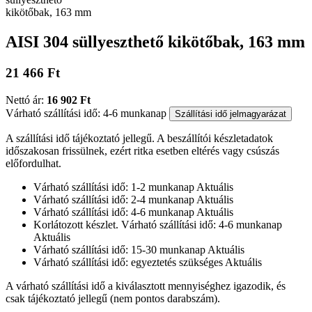
AISI 304 süllyeszthető kikötőbak, 163 mm
21 466 Ft
Nettó ár:
16 902 Ft
Várható szállítási idő: 4-6 munkanap
Szállítási idő jelmagyarázat
A szállítási idő tájékoztató jellegű. A beszállítói készletadatok
időszakosan frissülnek, ezért ritka esetben eltérés vagy csúszás
előfordulhat.
Várható szállítási idő: 1-2 munkanap
Aktuális
Várható szállítási idő: 2-4 munkanap
Aktuális
Várható szállítási idő: 4-6 munkanap
Aktuális
Korlátozott készlet. Várható szállítási idő: 4-6 munkanap
Aktuális
Várható szállítási idő: 15-30 munkanap
Aktuális
Várható szállítási idő: egyeztetés szükséges
Aktuális
A várható szállítási idő a kiválasztott mennyiséghez igazodik, és
csak tájékoztató jellegű (nem pontos darabszám).