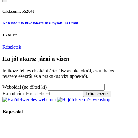
Cikkszám: 552040
Kötélszorító kikötőkötélhez, nylon, 151 mm
1 761 Ft
Részletek
Ha jól akarsz járni a vízen
Iratkozz fel, és elsőként értesülsz az akciókról, az új hajós
felszerelésekről és a praktikus vízi tippekről.
Weboldal (ne töltsd ki)
E-mail cím
Feliratkozom
Kapcsolat