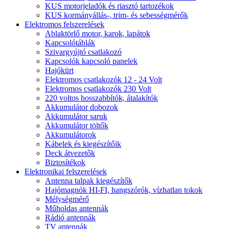
KUS motorjeladók és riasztó tartozékok
KUS kormányállás-, trim- és sebességmérők
Elektromos felszerelések
Ablaktörlő motor, karok, lapátok
Kapcsolótáblák
Szivargyújtó csatlakozó
Kapcsolók kapcsoló panelek
Hajókürt
Elektromos csatlakozók 12 - 24 Volt
Elektromos csatlakozók 230 Volt
220 voltos hosszabbítók, átalakítók
Akkumulátor dobozok
Akkumulátor saruk
Akkumulátor töltők
Akkumulátorok
Kábelek és kiegészítőik
Deck átvezetők
Biztosítékok
Elektronikai felszerelések
Antenna talpak kiegészítők
Hajómagnók HI-FI, hangszórók, vízhatlan tokok
Mélységmérő
Műholdas antennák
Rádió antennák
TV antennák