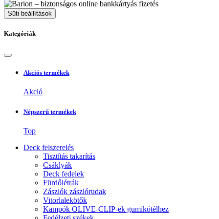
Süti beállítások
Kategóriák
Akciós termékek
Akció
Népszerű termékek
Top
Deck felszerelés
Tisztítás takarítás
Csáklyák
Deck fedelek
Fürdőlétrák
Zászlók zászlórudak
Vitorlalekötők
Kampók OLIVE-CLIP-ek gumikötélhez
Fedélzeti székek