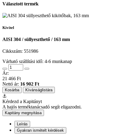
Választott termék
Kivitel
AISI 304 / süllyeszthető / 163 mm
Cikkszám:
551986
Várható szállítási idő: 4-6 munkanap
Ár:
21 466 Ft
Nettó ár:
16 902 Ft
Kosárba
Kívánságlistára
⚓
Kérdezd a Kapitányt
A hajós terméktanácsadó segít eligazodni.
Kapitány megnyitása
Leírás
Gyakran ismételt kérdések