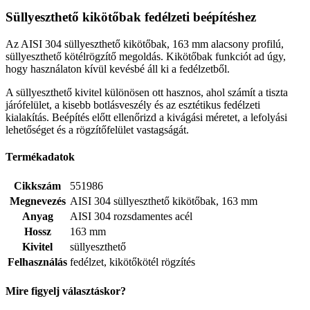
Süllyeszthető kikötőbak fedélzeti beépítéshez
Az AISI 304 süllyeszthető kikötőbak, 163 mm alacsony profilú,
süllyeszthető kötélrögzítő megoldás. Kikötőbak funkciót ad úgy,
hogy használaton kívül kevésbé áll ki a fedélzetből.
A süllyeszthető kivitel különösen ott hasznos, ahol számít a tiszta
járófelület, a kisebb botlásveszély és az esztétikus fedélzeti
kialakítás. Beépítés előtt ellenőrizd a kivágási méretet, a lefolyási
lehetőséget és a rögzítőfelület vastagságát.
Termékadatok
Cikkszám
551986
Megnevezés
AISI 304 süllyeszthető kikötőbak, 163 mm
Anyag
AISI 304 rozsdamentes acél
Hossz
163 mm
Kivitel
süllyeszthető
Felhasználás
fedélzet, kikötőkötél rögzítés
Mire figyelj választáskor?