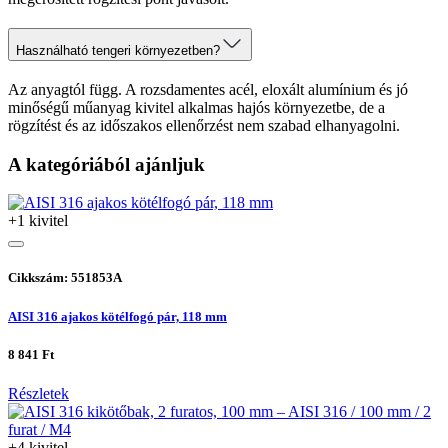
Használható tengeri környezetben?
Az anyagtól függ. A rozsdamentes acél, eloxált alumínium és jó
minőségű műanyag kivitel alkalmas hajós környezetbe, de a
rögzítést és az időszakos ellenőrzést nem szabad elhanyagolni.
A kategóriából ajánljuk
+1 kivitel
Cikkszám: 551853A
AISI 316 ajakos kötélfogó pár, 118 mm
8 841 Ft
Részletek
+4 kivitel