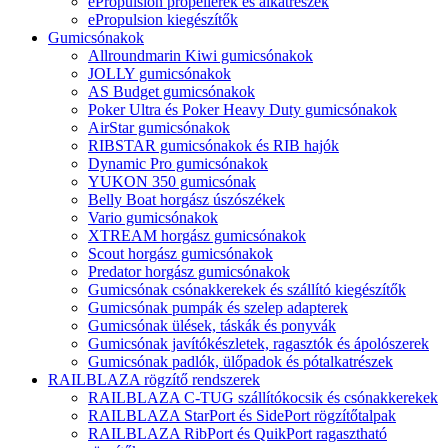
ePropulsion propellerek és alkatrészek
ePropulsion kiegészítők
Gumicsónakok
Allroundmarin Kiwi gumicsónakok
JOLLY gumicsónakok
AS Budget gumicsónakok
Poker Ultra és Poker Heavy Duty gumicsónakok
AirStar gumicsónakok
RIBSTAR gumicsónakok és RIB hajók
Dynamic Pro gumicsónakok
YUKON 350 gumicsónak
Belly Boat horgász úszószékek
Vario gumicsónakok
XTREAM horgász gumicsónakok
Scout horgász gumicsónakok
Predator horgász gumicsónakok
Gumicsónak csónakkerekek és szállító kiegészítők
Gumicsónak pumpák és szelep adapterek
Gumicsónak ülések, táskák és ponyvák
Gumicsónak javítókészletek, ragasztók és ápolószerek
Gumicsónak padlók, ülőpadok és pótalkatrészek
RAILBLAZA rögzítő rendszerek
RAILBLAZA C-TUG szállítókocsik és csónakkerekek
RAILBLAZA StarPort és SidePort rögzítőtalpak
RAILBLAZA RibPort és QuikPort ragasztható