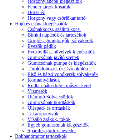
Horgonyláncok kiegészítők
Fender tartók kosarak
Dörzsléc
Horgony vagy csörlőkar tartó
Hajó és csónakkiegészítők
Csónakkocsi, szállító kocsi
Bimini naptetők és tartozékok
Görgők, gumigörgők, sólyakerék
Evezők pádlik
Evezővillák, hüvelyek kiegészítők
Gumicsónak javító szettek
Gumicsónak pumpa és kiegészítők
Tárolódobozok és Csónakülések
Első és hátsó vonókerék sólyakerék
Kormányállások
Rollbar hátsó keret műszer keret
Vízmerők
Utánfutó Sólya csörlők
Gumicsónak hordtáskák
Üléspad- és orrtáskák
Takaróponyvák
Vízálló zsákok, tokok
Egyéb gumicsónak kiegészítők
Spanifer, gurtni, heveder
Robbanómotor tartozékok