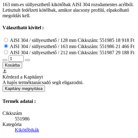
163 mm-es süllyeszthető kikötőbak AISI 304 rozsdamentes acélból.
Letisztult fedélzeti kötélbak, amikor alacsony profilú, elpakolható
megoldás kell.
Választható kivitel :
AISI 304 / süllyeszthető / 128 mm
Cikkszám: 551985
18 918 Ft
AISI 304 / süllyeszthető / 163 mm
Cikkszám: 551986
21 466 Ft
AISI 304 / süllyeszthető / 212 mm
Cikkszám: 551987
29 188 Ft
Kosárba
⚓
Kérdezd a Kapitányt
A hajós terméktanácsadó segít eligazodni.
Kapitány megnyitása
Termék adatai :
Cikkszám
551986
Kategória
Kikötőbikák