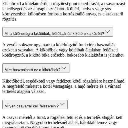
Ellenőrizd a kötélátmérőt, a rögzítési pont teherbírását, a csavarozási
lehetőséget és az anyaghasználatot. Kültéri, nedves vagy sós
környezetben különösen fontos a korrózióálló anyag és a szakszerű
rögzítés.
Mi a különbség a kikötőbak, kötélbak és kikötő bika között?
A vevők sokszor ugyanarra a kötélrögzítő funkcióra használják
ezeket a szavakat. A kikötőbak vagy kötélbak általában fedélzeti
kötélrögzítő, a kikötő bika erősebb, bakosabb kialakítást is jelenthet.
Mire használható ez a kikötőbak?
Kikötőkötél, segédkötél vagy fedélzeti kötél rögzítésére használható.
A megfelelő méretet a kötél vastagsága, a hajó mérete és a várható
terhelés alapján válaszd.
Milyen csavarral kell felszerelni?
A csavar méretét a furat, a rögzítési felület és a terhelés alapján kell
megválasztani. Nagyobb terhelésnél alátét, hátoldali lemez vagy
megerősített rögzítési pont javasolt.