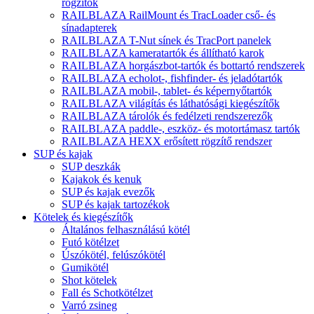
rögzítők
RAILBLAZA RailMount és TracLoader cső- és
sínadapterek
RAILBLAZA T-Nut sínek és TracPort panelek
RAILBLAZA kameratartók és állítható karok
RAILBLAZA horgászbot-tartók és bottartó rendszerek
RAILBLAZA echolot-, fishfinder- és jeladótartók
RAILBLAZA mobil-, tablet- és képernyőtartók
RAILBLAZA világítás és láthatósági kiegészítők
RAILBLAZA tárolók és fedélzeti rendszerezők
RAILBLAZA paddle-, eszköz- és motortámasz tartók
RAILBLAZA HEXX erősített rögzítő rendszer
SUP és kajak
SUP deszkák
Kajakok és kenuk
SUP és kajak evezők
SUP és kajak tartozékok
Kötelek és kiegészítők
Általános felhasználású kötél
Futó kötélzet
Úszókötél, felúszókötél
Gumikötél
Shot kötelek
Fall és Schotkötélzet
Varró zsineg