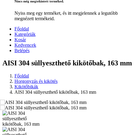
Nincs még megtekintett terméked.
Nyiss meg egy terméket, és itt megjelennek a legutóbb
megnézett termékeid.
Főoldal
Kategóriák
Kosár
Kedvencek
Belépés
AISI 304 süllyeszthető kikötőbak, 163 mm
Főoldal
Horgonyzás és kikötés
Kikötőbikák
AISI 304 süllyeszthető kikötőbak, 163 mm