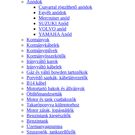
Anódok
Csavarral rögzíthető anódok
Egyéb anódok
Mercruiser anód
SUZUKI Anód
VOLVO anód
YAMAHA Anód
Kormányok
Kormánykábelek
Kormányművek
Kormányösszekötők
Irányváltó karok
Irányváltó kábelek
Gáz és váltó bowden tartozékok
Porvédő sapkák, kábelátvezetők
B14 kábel
Motortartó bakok és állványok
Öblítőmandzsetták
Motor és tank csatlakozók
Takaróponyva külmotorhoz
Motor zárak, lopásgátlók
Benzintank kiegészítők
Benzintank
Üzemanyagpumpa
Szuszogók, tankszellőzők