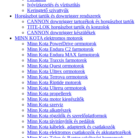
Ivóvízkezelés és víztisztítás
Keringtető szivattyúk
Horgászbot tartók és downrigger rendszerek
CANNON downrigger tartozékok és horgászbot tartók
TITE-LOK horgászbot tartók és konzolok
CANNON downrigger készülékek
MINN KOTA elektromos motorok
Minn Kota PowerDrive orrmotorok
Minn Kota Endura C2 farmotorok
Minn Kota Endura MAX farmotorok
Minn Kota Traxxis farmotorok
Minn Kota Quest orrmotorok
Minn Kota Ultrex orrmotorok
Minn Kota Terrova orrmotorok
Minn Kota Riptide motorok
Minn Kota Ulterra orrmotorok
Minn Kota propellerek
Minn Kota motor kiegészítők
Minn Kota szerviz
Minn Kota alkatrészek
Minn Kota rögzítők és szerelőplatformok
Minn Kota távirányítók és pedálok
Minn Kota kábelek, adapterek és csatlakozók
Minn Kota elektromos csatlakozók és akkutartozékok
Minn Kota Talon és Raptor sekélyvízi horgonyok