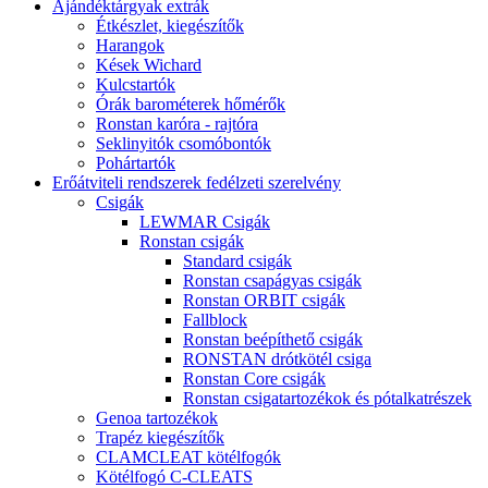
Ajándéktárgyak extrák
Étkészlet, kiegészítők
Harangok
Kések Wichard
Kulcstartók
Órák barométerek hőmérők
Ronstan karóra - rajtóra
Seklinyitók csomóbontók
Pohártartók
Erőátviteli rendszerek fedélzeti szerelvény
Csigák
LEWMAR Csigák
Ronstan csigák
Standard csigák
Ronstan csapágyas csigák
Ronstan ORBIT csigák
Fallblock
Ronstan beépíthető csigák
RONSTAN drótkötél csiga
Ronstan Core csigák
Ronstan csigatartozékok és pótalkatrészek
Genoa tartozékok
Trapéz kiegészítők
CLAMCLEAT kötélfogók
Kötélfogó C-CLEATS