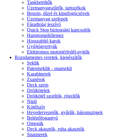
Tankbetöltők
Üzemanyagszűrők, tartozékok
Benzin, dízel és kipufogócsövek
Üzemanyag szelepek
Fáradtolaj leszívó
Quick Stop biztonsági kapcsolók
Hangtompítólemez
Hosszabító karok
Gyújtógyertyák
Elektromos motortérfedél-nyitók
Rozsdamentes veretek, kiegészítők
Seklik
Patentseklik - snapsekli
Karabínerek
Zsanérok
Deck szem
Drótkötelek
Drótkötél szorítók, rögzítők
Nipli
Kötélszív
Hevedervezetők, gyűrűk, háromszögek
Belépőfogantyú
Omegák
Deck akasztók, ruha akasztók
Spannerek