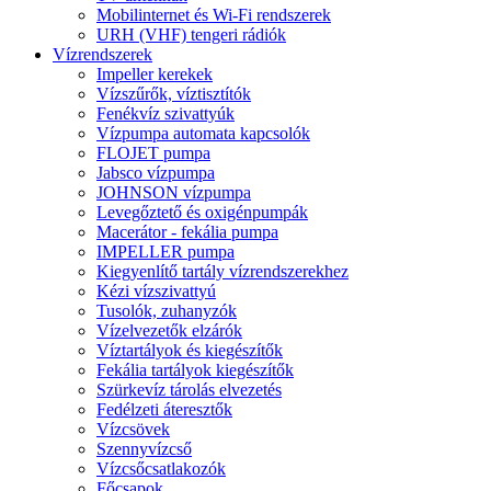
Mobilinternet és Wi-Fi rendszerek
URH (VHF) tengeri rádiók
Vízrendszerek
Impeller kerekek
Vízszűrők, víztisztítók
Fenékvíz szivattyúk
Vízpumpa automata kapcsolók
FLOJET pumpa
Jabsco vízpumpa
JOHNSON vízpumpa
Levegőztető és oxigénpumpák
Macerátor - fekália pumpa
IMPELLER pumpa
Kiegyenlítő tartály vízrendszerekhez
Kézi vízszivattyú
Tusolók, zuhanyzók
Vízelvezetők elzárók
Víztartályok és kiegészítők
Fekália tartályok kiegészítők
Szürkevíz tárolás elvezetés
Fedélzeti áteresztők
Vízcsövek
Szennyvízcső
Vízcsőcsatlakozók
Főcsapok