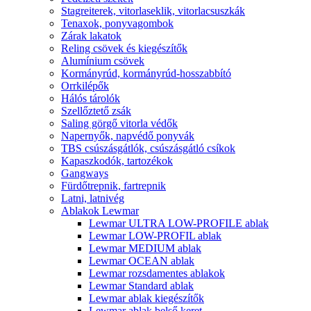
Stagreiterek, vitorlaseklik, vitorlacsuszkák
Tenaxok, ponyvagombok
Zárak lakatok
Reling csövek és kiegészítők
Alumínium csövek
Kormányrúd, kormányrúd-hosszabbító
Orrkilépők
Hálós tárolók
Szellőztető zsák
Saling görgő vitorla védők
Napernyők, napvédő ponyvák
TBS csúszásgátlók, csúszásgátló csíkok
Kapaszkodók, tartozékok
Gangways
Fürdőtrepnik, fartrepnik
Latni, latnivég
Ablakok Lewmar
Lewmar ULTRA LOW-PROFILE ablak
Lewmar LOW-PROFIL ablak
Lewmar MEDIUM ablak
Lewmar OCEAN ablak
Lewmar rozsdamentes ablakok
Lewmar Standard ablak
Lewmar ablak kiegészítők
Lewmar ablak belső keret