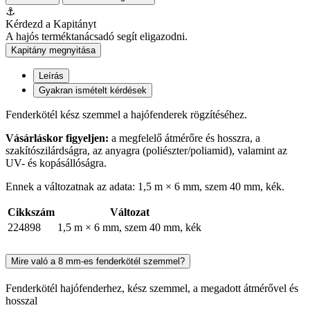
⚓
Kérdezd a Kapitányt
A hajós terméktanácsadó segít eligazodni.
Kapitány megnyitása
Leírás
Gyakran ismételt kérdések
Fenderkötél kész szemmel a hajófenderek rögzítéséhez.
Vásárláskor figyeljen:
a megfelelő átmérőre és hosszra, a
szakítószilárdságra, az anyagra (poliészter/poliamid), valamint az
UV- és kopásállóságra.
Ennek a változatnak az adata: 1,5 m × 6 mm, szem 40 mm, kék.
Cikkszám
Változat
224898
1,5 m × 6 mm, szem 40 mm, kék
Mire való a 8 mm-es fenderkötél szemmel?
Fenderkötél hajófenderhez, kész szemmel, a megadott átmérővel és
hosszal