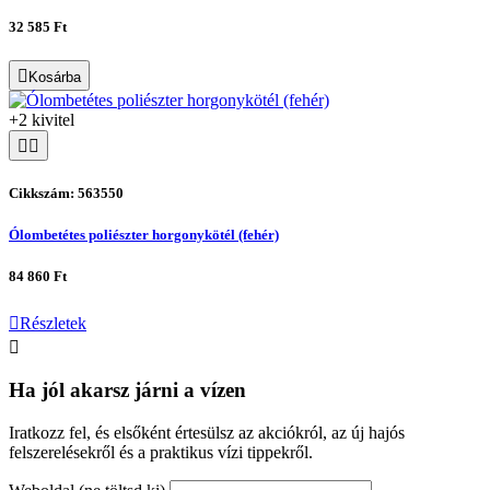
32 585 Ft
Kosárba
+2 kivitel
Cikkszám: 563550
Ólombetétes poliészter horgonykötél (fehér)
84 860 Ft
Részletek
Ha jól akarsz járni a vízen
Iratkozz fel, és elsőként értesülsz az akciókról, az új hajós
felszerelésekről és a praktikus vízi tippekről.