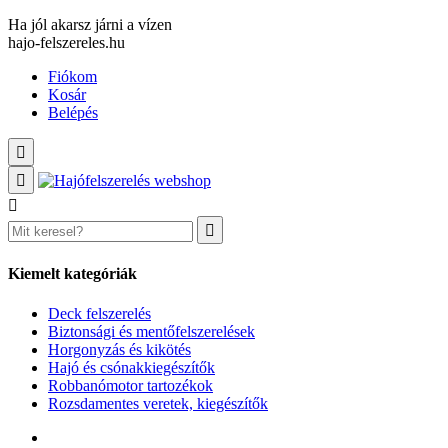
Ha jól akarsz járni a vízen
hajo-felszereles.hu
Fiókom
Kosár
Belépés
Kiemelt kategóriák
Deck felszerelés
Biztonsági és mentőfelszerelések
Horgonyzás és kikötés
Hajó és csónakkiegészítők
Robbanómotor tartozékok
Rozsdamentes veretek, kiegészítők