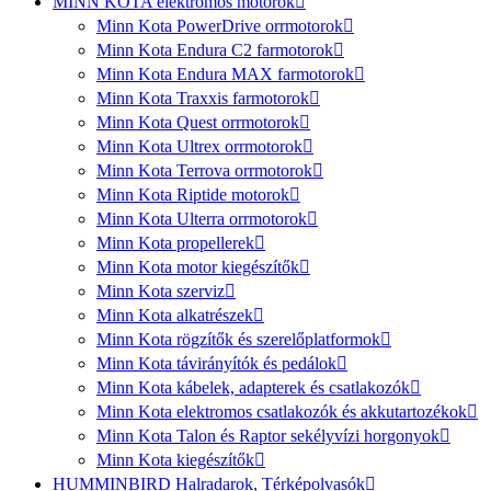
MINN KOTA elektromos motorok
Minn Kota PowerDrive orrmotorok
Minn Kota Endura C2 farmotorok
Minn Kota Endura MAX farmotorok
Minn Kota Traxxis farmotorok
Minn Kota Quest orrmotorok
Minn Kota Ultrex orrmotorok
Minn Kota Terrova orrmotorok
Minn Kota Riptide motorok
Minn Kota Ulterra orrmotorok
Minn Kota propellerek
Minn Kota motor kiegészítők
Minn Kota szerviz
Minn Kota alkatrészek
Minn Kota rögzítők és szerelőplatformok
Minn Kota távirányítók és pedálok
Minn Kota kábelek, adapterek és csatlakozók
Minn Kota elektromos csatlakozók és akkutartozékok
Minn Kota Talon és Raptor sekélyvízi horgonyok
Minn Kota kiegészítők
HUMMINBIRD Halradarok, Térképolvasók