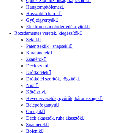
Quick Stop biztonsági kapcsolók
Hangtompítólemez
Hosszabító karok
Gyújtógyertyák
Elektromos motortérfedél-nyitók
Rozsdamentes veretek, kiegészítők
Seklik
Patentseklik - snapsekli
Karabínerek
Zsanérok
Deck szem
Drótkötelek
Drótkötél szorítók, rögzítők
Nipli
Kötélszív
Hevedervezetők, gyűrűk, háromszögek
Belépőfogantyú
Omegák
Deck akasztók, ruha akasztók
Spannerek
Bolcnik