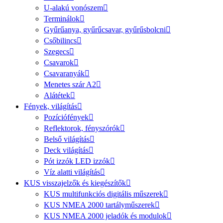
U-alakú vonószem
Terminálok
Gyűrűanya, gyűrűcsavar, gyűrűsbolcni
Csőbilincs
Szegecs
Csavarok
Csavaranyák
Menetes szár A2
Alátétek
Fények, világítás
Pozíciófények
Reflektorok, fényszórók
Belső világítás
Deck világítás
Pót izzók LED izzók
Víz alatti világítás
KUS visszajelzők és kiegészítők
KUS multifunkciós digitális műszerek
KUS NMEA 2000 tartályműszerek
KUS NMEA 2000 jeladók és modulok