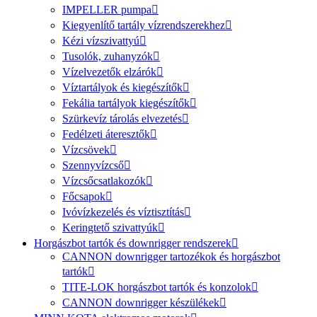
IMPELLER pumpa
Kiegyenlítő tartály vízrendszerekhez
Kézi vízszivattyú
Tusolók, zuhanyzók
Vízelvezetők elzárók
Víztartályok és kiegészítők
Fekália tartályok kiegészítők
Szürkevíz tárolás elvezetés
Fedélzeti áteresztők
Vízcsövek
Szennyvízcső
Vízcsőcsatlakozók
Főcsapok
Ivóvízkezelés és víztisztítás
Keringtető szivattyúk
Horgászbot tartók és downrigger rendszerek
CANNON downrigger tartozékok és horgászbot
tartók
TITE-LOK horgászbot tartók és konzolok
CANNON downrigger készülékek