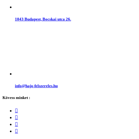
1043 Budapest, Bocskai utca 26.
info@hajo-felszereles.hu
Kövess minket :