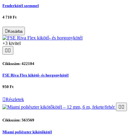
Fenderkötél szemmel
4 710 Ft
Kosárba
+3 kivitel
Cikkszám: 422104
FSE Riva Flex kikötő- és horgonykötél
950 Ft
Részletek
Cikkszám: 563569
Miami poliészter kikötőkötél