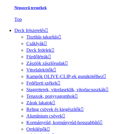
Népszerű termékek
Top
Deck felszerelés
Tisztítás takarítás
Csáklyák
Deck fedelek
Fürdőlétrák
Zászlók zászlórudak
Vitorlalekötők
Kampók OLIVE-CLIP-ek gumikötélhez
Fedélzeti székek
Stagreiterek, vitorlaseklik, vitorlacsuszkák
Tenaxok, ponyvagombok
Zárak lakatok
Reling csövek és kiegészítők
Alumínium csövek
Kormányrúd, kormányrúd-hosszabbító
Orrkilépők