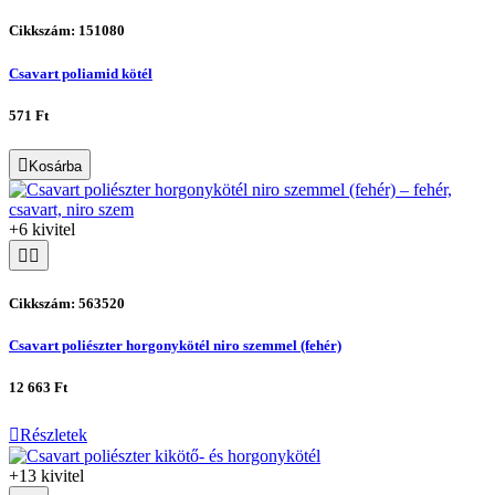
Cikkszám: 151080
Csavart poliamid kötél
571 Ft
Kosárba
+6 kivitel
Cikkszám: 563520
Csavart poliészter horgonykötél niro szemmel (fehér)
12 663 Ft
Részletek
+13 kivitel