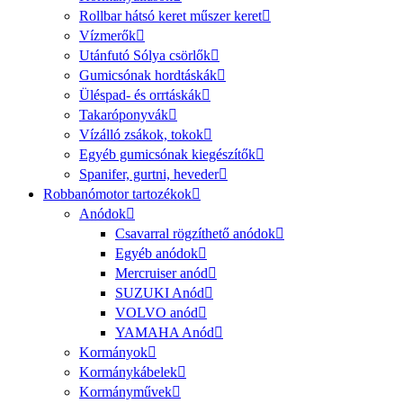
Rollbar hátsó keret műszer keret
Vízmerők
Utánfutó Sólya csörlők
Gumicsónak hordtáskák
Üléspad- és orrtáskák
Takaróponyvák
Vízálló zsákok, tokok
Egyéb gumicsónak kiegészítők
Spanifer, gurtni, heveder
Robbanómotor tartozékok
Anódok
Csavarral rögzíthető anódok
Egyéb anódok
Mercruiser anód
SUZUKI Anód
VOLVO anód
YAMAHA Anód
Kormányok
Kormánykábelek
Kormányművek