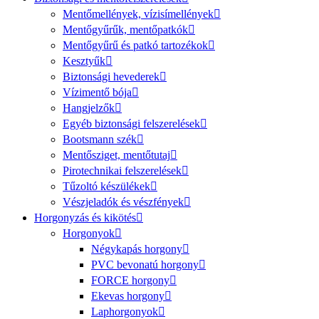
Mentőmellények, vízisímellények
Mentőgyűrűk, mentőpatkók
Mentőgyűrű és patkó tartozékok
Kesztyűk
Biztonsági hevederek
Vízimentő bója
Hangjelzők
Egyéb biztonsági felszerelések
Bootsmann szék
Mentősziget, mentőtutaj
Pirotechnikai felszerelések
Tűzoltó készülékek
Vészjeladók és vészfények
Horgonyzás és kikötés
Horgonyok
Négykapás horgony
PVC bevonatú horgony
FORCE horgony
Ekevas horgony
Laphorgonyok