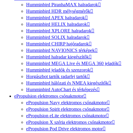
Humminbird PiranhaMAX halradarok
Humminbird HDR mélységmérők
Humminbird APEX halradarok
Humminbird HELIX halradarok
Humminbird XPLORE halradarok
Humminbird SOLIX halradarok
Humminbird CHIRP hajóradarok
Humminbird NAVIONICS térképek
Humminbird halradar kiegészítők
Humminbird MEGA Live és MEGA 360 jeladók
Humminbird jeladók és szenzorok
Horgászbot tartók radarfej tartók
Humminbird hálózati és NMEA kiegészítők
Humminbird AutoChart és térképezés
ePropulsion elektromos csónakmotor
ePropulsion Navy elektromos csónakmotor
ePropulsion Spirit elektromos csónakmotor
ePropulsion eLite elektromos csónakmotor
ePropulsion X széria elektromos csónakmotor
ePropulsion Pod Drive elektromos motor