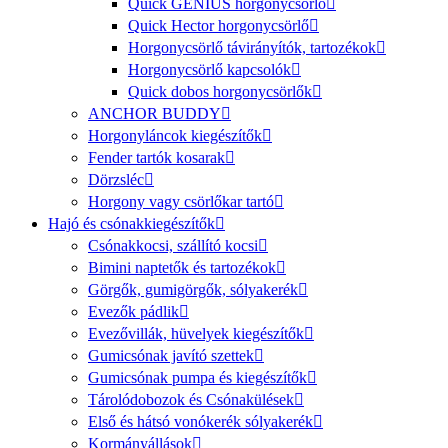
Quick GENIUS horgonycsörlő
Quick Hector horgonycsörlő
Horgonycsörlő távirányítók, tartozékok
Horgonycsörlő kapcsolók
Quick dobos horgonycsörlők
ANCHOR BUDDY
Horgonyláncok kiegészítők
Fender tartók kosarak
Dörzsléc
Horgony vagy csörlőkar tartó
Hajó és csónakkiegészítők
Csónakkocsi, szállító kocsi
Bimini naptetők és tartozékok
Görgők, gumigörgők, sólyakerék
Evezők pádlik
Evezővillák, hüvelyek kiegészítők
Gumicsónak javító szettek
Gumicsónak pumpa és kiegészítők
Tárolódobozok és Csónakülések
Első és hátsó vonókerék sólyakerék
Kormányállások