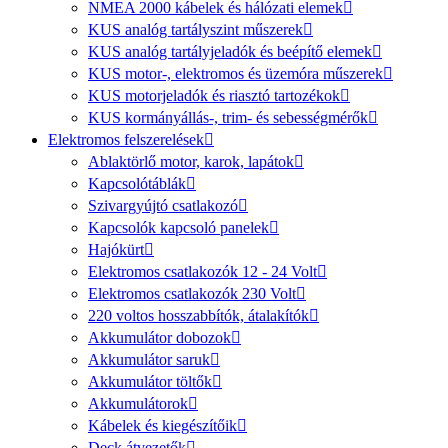
NMEA 2000 kábelek és hálózati elemek
KUS analóg tartályszint műszerek
KUS analóg tartályjeladók és beépítő elemek
KUS motor-, elektromos és üzemóra műszerek
KUS motorjeladók és riasztó tartozékok
KUS kormányállás-, trim- és sebességmérők
Elektromos felszerelések
Ablaktörlő motor, karok, lapátok
Kapcsolótáblák
Szivargyújtó csatlakozó
Kapcsolók kapcsoló panelek
Hajókürt
Elektromos csatlakozók 12 - 24 Volt
Elektromos csatlakozók 230 Volt
220 voltos hosszabbítók, átalakítók
Akkumulátor dobozok
Akkumulátor saruk
Akkumulátor töltők
Akkumulátorok
Kábelek és kiegészítőik
Deck átvezetők