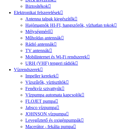
Biztosítékok
Elektronikai felszerelések
Antenna talpak kiegészítők
Hajómagnók HI-FI, hangszórók, vízhatlan tokok
Mélységmérő
Műholdas antennák
Rádió antennák
TV antennák
Mobilinternet és Wi-Fi rendszerek
URH (VHF) tengeri rádiók
Vízrendszerek
Impeller kerekek
Vízszűrők, víztisztítók
Fenékvíz szivattyúk
Vízpumpa automata kapcsolók
FLOJET pumpa
Jabsco vízpumpa
JOHNSON vízpumpa
Levegőztető és oxigénpumpák
Macerátor - fekália pumpa