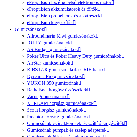
ePropulsion I-széria belső elektromos motor
ePropulsion akkumulátorok és töltők
ePropulsion propellerek és alkatrészek
ePropulsion kiegészítők
Gumicsónakok
Allroundmarin Kiwi gumicsónakok
JOLLY gumicsónakok
AS Budget gumicsónakok
Poker Ultra és Poker Heavy Duty gumicsónakok
AirStar gumicsónakok
RIBSTAR gumicsónakok és RIB hajók
Dynamic Pro gumicsónakok
YUKON 350 gumicsónak
Belly Boat horgász úszószékek
Vario gumicsónakok
XTREAM horgász gumicsónakok
Scout horgász gumicsónakok
Predator horgász gumicsónakok
Gumicsónak csónakkerekek és szállító kiegészítők
Gumicsónak pumpák és szelep adapterek
Gumicsónak ülések, táskák és ponyvák