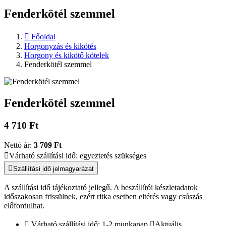
Fenderkötél szemmel
Főoldal
Horgonyzás és kikötés
Horgony és kikötő kötelek
Fenderkötél szemmel
Fenderkötél szemmel
4 710 Ft
Nettó ár:
3 709 Ft
Várható szállítási idő: egyeztetés szükséges
Szállítási idő jelmagyarázat
A szállítási idő tájékoztató jellegű. A beszállítói készletadatok
időszakosan frissülnek, ezért ritka esetben eltérés vagy csúszás
előfordulhat.
Várható szállítási idő: 1-2 munkanap
Aktuális