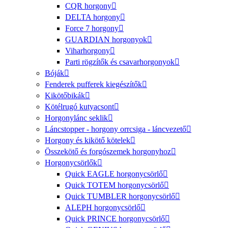
CQR horgony
DELTA horgony
Force 7 horgony
GUARDIAN horgonyok
Viharhorgony
Parti rögzítők és csavarhorgonyok
Bóják
Fenderek pufferek kiegészítők
Kikötőbikák
Kötélrugó kutyacsont
Horgonylánc seklik
Láncstopper - horgony orrcsiga - láncvezető
Horgony és kikötő kötelek
Összekötő és forgószemek horgonyhoz
Horgonycsörlők
Quick EAGLE horgonycsörlő
Quick TOTEM horgonycsörlő
Quick TUMBLER horgonycsörlő
ALEPH horgonycsörlő
Quick PRINCE horgonycsörlő