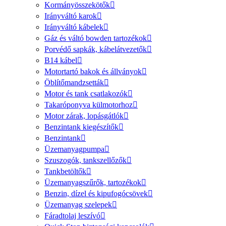
Kormányösszekötők
Irányváltó karok
Irányváltó kábelek
Gáz és váltó bowden tartozékok
Porvédő sapkák, kábelátvezetők
B14 kábel
Motortartó bakok és állványok
Öblítőmandzsetták
Motor és tank csatlakozók
Takaróponyva külmotorhoz
Motor zárak, lopásgátlók
Benzintank kiegészítők
Benzintank
Üzemanyagpumpa
Szuszogók, tankszellőzők
Tankbetöltők
Üzemanyagszűrők, tartozékok
Benzin, dízel és kipufogócsövek
Üzemanyag szelepek
Fáradtolaj leszívó