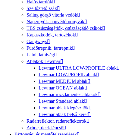
Hálós tárolók
Szellőztető zsák
Saling görgő vitorla védők
Napernyők, napvédő ponyvák
TBS csúszásgátlók, csúszásgátló csíkok
Kapaszkodók, tartozékok
Gangways
Fürdőtrepnik, fartrepnik
Latni, latnivég
Ablakok Lewmar
Lewmar ULTRA LOW-PROFILE ablak
Lewmar LOW-PROFIL ablak
Lewmar MEDIUM ablak
Lewmar OCEAN ablak
Lewmar rozsdamentes ablakok
Lewmar Standard ablak
Lewmar ablak kiegészítők
Lewmar ablak belső keret
Radarreflektor, radarreflektorok
Árboc, deck lépcső
Biztonsági és mentőfelszerelések