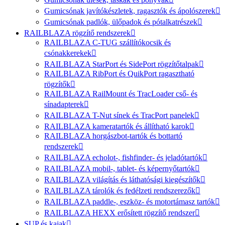
Gumicsónak javítókészletek, ragasztók és ápolószerek
Gumicsónak padlók, ülőpadok és pótalkatrészek
RAILBLAZA rögzítő rendszerek
RAILBLAZA C-TUG szállítókocsik és
csónakkerekek
RAILBLAZA StarPort és SidePort rögzítőtalpak
RAILBLAZA RibPort és QuikPort ragasztható
rögzítők
RAILBLAZA RailMount és TracLoader cső- és
sínadapterek
RAILBLAZA T-Nut sínek és TracPort panelek
RAILBLAZA kameratartók és állítható karok
RAILBLAZA horgászbot-tartók és bottartó
rendszerek
RAILBLAZA echolot-, fishfinder- és jeladótartók
RAILBLAZA mobil-, tablet- és képernyőtartók
RAILBLAZA világítás és láthatósági kiegészítők
RAILBLAZA tárolók és fedélzeti rendszerezők
RAILBLAZA paddle-, eszköz- és motortámasz tartók
RAILBLAZA HEXX erősített rögzítő rendszer
SUP és kajak