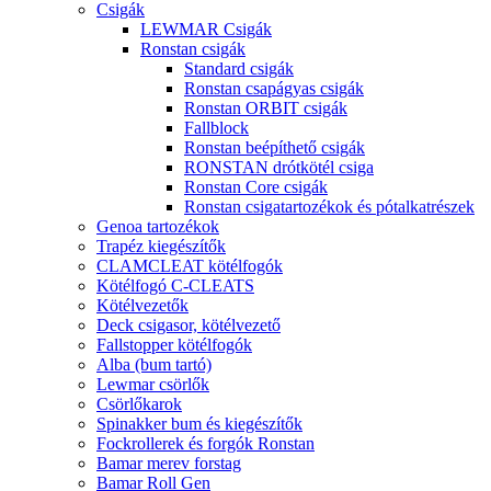
Csigák
LEWMAR Csigák
Ronstan csigák
Standard csigák
Ronstan csapágyas csigák
Ronstan ORBIT csigák
Fallblock
Ronstan beépíthető csigák
RONSTAN drótkötél csiga
Ronstan Core csigák
Ronstan csigatartozékok és pótalkatrészek
Genoa tartozékok
Trapéz kiegészítők
CLAMCLEAT kötélfogók
Kötélfogó C-CLEATS
Kötélvezetők
Deck csigasor, kötélvezető
Fallstopper kötélfogók
Alba (bum tartó)
Lewmar csörlők
Csörlőkarok
Spinakker bum és kiegészítők
Fockrollerek és forgók Ronstan
Bamar merev forstag
Bamar Roll Gen