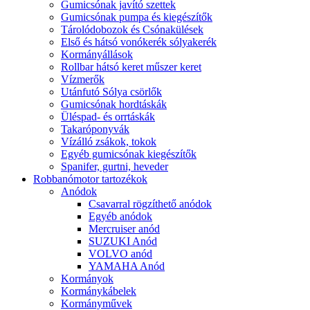
Gumicsónak javító szettek
Gumicsónak pumpa és kiegészítők
Tárolódobozok és Csónakülések
Első és hátsó vonókerék sólyakerék
Kormányállások
Rollbar hátsó keret műszer keret
Vízmerők
Utánfutó Sólya csörlők
Gumicsónak hordtáskák
Üléspad- és orrtáskák
Takaróponyvák
Vízálló zsákok, tokok
Egyéb gumicsónak kiegészítők
Spanifer, gurtni, heveder
Robbanómotor tartozékok
Anódok
Csavarral rögzíthető anódok
Egyéb anódok
Mercruiser anód
SUZUKI Anód
VOLVO anód
YAMAHA Anód
Kormányok
Kormánykábelek
Kormányművek