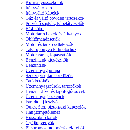
Kormányösszekötők
Irányváltó karok
Irányváltó kábelek
Gáz és váltó bowden tartozékok
Porvédő sapkák, kábelátvezetők
B14 kábel
Motortartó bakok és állványok
Öblítőmandzsetták
Motor és tank csatlakozók
Takaróponyva külmotorhoz
Motor zárak, lopásgátlók
Benzintank kiegészítők
Benzintank
Üzemanyagpumpa
Szuszogók, tankszellőzők
Tankbetöltők
Üzemanyagszűrők, tartozékok
Benzin, dízel és kipufogócsövek
Üzemanyag szelepek
Fáradtolaj leszívó
Quick Stop biztonsági kapcsolók
Hangtompítólemez
Hosszabító karok
Gyújtógyertyák
Elektromos motortérfedél-nyitók