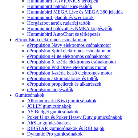
Humminbird NAVIONICS térképek
Humminbird halradar kiegészítők
Humminbird MEGA Live és MEGA 360 jeladók
Humminbird jeladók és szenzorok
Horgászbot tartók radarfej tartók
Humminbird hálózati és NMEA kiegészítők
Humminbird AutoChart és térképezés
ePropulsion elektromos csónakmotor
ePropulsion Navy elektromos csónakmotor
ePropulsion Spirit elektromos csónakmotor
ePropulsion eLite elektromos csónakmotor
ePropulsion X széria elektromos csónakmotor
ePropulsion Pod Drive elektromos motor
ePropulsion I-széria belső elektromos motor
ePropulsion akkumulátorok és töltők
ePropulsion propellerek és alkatrészek
ePropulsion kiegészítők
Gumicsónakok
Allroundmarin Kiwi gumicsónakok
JOLLY gumicsónakok
AS Budget gumicsónakok
Poker Ultra és Poker Heavy Duty gumicsónakok
AirStar gumicsónakok
RIBSTAR gumicsónakok és RIB hajók
Dynamic Pro gumicsónakok