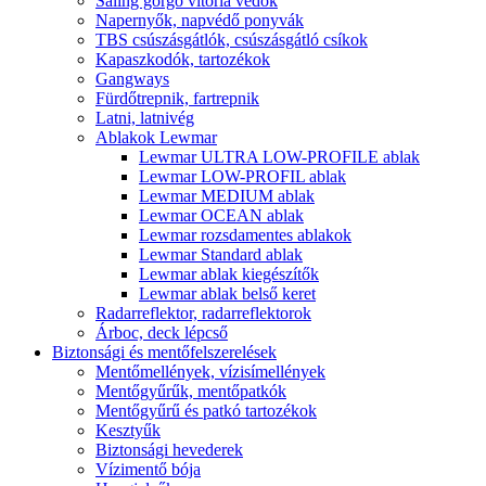
Saling görgő vitorla védők
Napernyők, napvédő ponyvák
TBS csúszásgátlók, csúszásgátló csíkok
Kapaszkodók, tartozékok
Gangways
Fürdőtrepnik, fartrepnik
Latni, latnivég
Ablakok Lewmar
Lewmar ULTRA LOW-PROFILE ablak
Lewmar LOW-PROFIL ablak
Lewmar MEDIUM ablak
Lewmar OCEAN ablak
Lewmar rozsdamentes ablakok
Lewmar Standard ablak
Lewmar ablak kiegészítők
Lewmar ablak belső keret
Radarreflektor, radarreflektorok
Árboc, deck lépcső
Biztonsági és mentőfelszerelések
Mentőmellények, vízisímellények
Mentőgyűrűk, mentőpatkók
Mentőgyűrű és patkó tartozékok
Kesztyűk
Biztonsági hevederek
Vízimentő bója