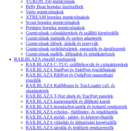
YUKON 350 gumicsónak
Belly Boat horgász úszószékek
Vario gumicsónakok
XTREAM horgász gumicsónakok
Scout horgász gumicsónakok
Predator horgász gumicsónakok
Gumicsónak csónakkerekek és szállító kiegészítők
Gumicsónak pumpák és szelep adapterek
Gumicsónak ülések, táskák és ponyvák
Gumicsónak javítókészletek, ragasztók és ápolószerek
Gumicsónak padlók, ülőpadok és pótalkatrészek
RAILBLAZA rögzítő rendszerek
RAILBLAZA C-TUG szállítókocsik és csónakkerekek
RAILBLAZA StarPort és SidePort rögzítőtalpak
RAILBLAZA RibPort és QuikPort ragasztható
rögzítők
RAILBLAZA RailMount és TracLoader cső- és
sínadapterek
RAILBLAZA T-Nut sínek és TracPort panelek
RAILBLAZA kameratartók és állítható karok
RAILBLAZA horgászbot-tartók és bottartó rendszerek
RAILBLAZA echolot-, fishfinder- és jeladótartók
RAILBLAZA mobil-, tablet- és képernyőtartók
RAILBLAZA világítás és láthatósági kiegészítők
RAILBLAZA tárolók és fedélzeti rendszerezők