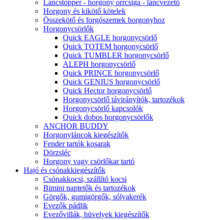
Láncstopper - horgony orrcsiga - láncvezető
Horgony és kikötő kötelek
Összekötő és forgószemek horgonyhoz
Horgonycsörlők
Quick EAGLE horgonycsörlő
Quick TOTEM horgonycsörlő
Quick TUMBLER horgonycsörlő
ALEPH horgonycsörlő
Quick PRINCE horgonycsörlő
Quick GENIUS horgonycsörlő
Quick Hector horgonycsörlő
Horgonycsörlő távirányítók, tartozékok
Horgonycsörlő kapcsolók
Quick dobos horgonycsörlők
ANCHOR BUDDY
Horgonyláncok kiegészítők
Fender tartók kosarak
Dörzsléc
Horgony vagy csörlőkar tartó
Hajó és csónakkiegészítők
Csónakkocsi, szállító kocsi
Bimini naptetők és tartozékok
Görgők, gumigörgők, sólyakerék
Evezők pádlik
Evezővillák, hüvelyek kiegészítők