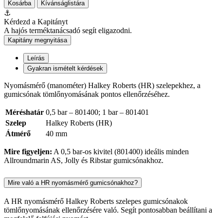
Kosárba
Kívánságlistára
⚓
Kérdezd a Kapitányt
A hajós terméktanácsadó segít eligazodni.
Kapitány megnyitása
Leírás
Gyakran ismételt kérdések
Nyomásmérő (manométer) Halkey Roberts (HR) szelepekhez, a
gumicsónak tömlőnyomásának pontos ellenőrzéséhez.
Méréshatár
0,5 bar – 801400; 1 bar – 801401
Szelep
Halkey Roberts (HR)
Átmérő
40 mm
Mire figyeljen:
A 0,5 bar-os kivitel (801400) ideális minden
Allroundmarin AS, Jolly és Ribstar gumicsónakhoz.
Mire való a HR nyomásmérő gumicsónakhoz?
A HR nyomásmérő Halkey Roberts szelepes gumicsónakok
tömlőnyomásának ellenőrzésére való. Segít pontosabban beállítani a