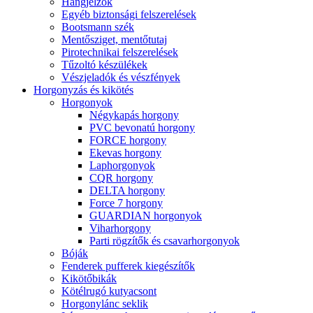
Hangjelzők
Egyéb biztonsági felszerelések
Bootsmann szék
Mentősziget, mentőtutaj
Pirotechnikai felszerelések
Tűzoltó készülékek
Vészjeladók és vészfények
Horgonyzás és kikötés
Horgonyok
Négykapás horgony
PVC bevonatú horgony
FORCE horgony
Ekevas horgony
Laphorgonyok
CQR horgony
DELTA horgony
Force 7 horgony
GUARDIAN horgonyok
Viharhorgony
Parti rögzítők és csavarhorgonyok
Bóják
Fenderek pufferek kiegészítők
Kikötőbikák
Kötélrugó kutyacsont
Horgonylánc seklik