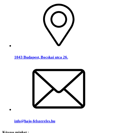
1043 Budapest, Bocskai utca 26.
info@hajo-felszereles.hu
Kövess minket :