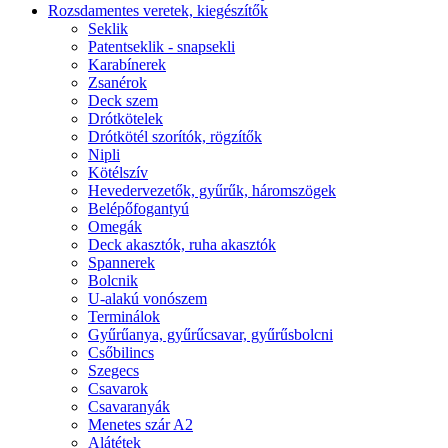
Rozsdamentes veretek, kiegészítők
Seklik
Patentseklik - snapsekli
Karabínerek
Zsanérok
Deck szem
Drótkötelek
Drótkötél szorítók, rögzítők
Nipli
Kötélszív
Hevedervezetők, gyűrűk, háromszögek
Belépőfogantyú
Omegák
Deck akasztók, ruha akasztók
Spannerek
Bolcnik
U-alakú vonószem
Terminálok
Gyűrűanya, gyűrűcsavar, gyűrűsbolcni
Csőbilincs
Szegecs
Csavarok
Csavaranyák
Menetes szár A2
Alátétek