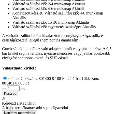
Várható szállítási idő: 2-4 munkanap
Aktuális
Várható szállítási idő: 4-6 munkanap
Aktuális
Korlátozott készlet. Várható szállítási idő: 4-6 munkanap
Aktuális
Várható szállítási idő: 15-30 munkanap
Aktuális
Várható szállítási idő: egyeztetés szükséges
Aktuális
A várható szállítási idő a kiválasztott mennyiséghez igazodik, és
csak tájékoztató jellegű (nem pontos darabszám).
Gumicsónak pumpához való adapter, tömlő vagy pótalkatrész. A 0,5
bar kivitel segít a felfújás, nyomásellenőrzés vagy javítás pontosabb
elvégzésében csónakoknál és SUP-oknál.
Választható kivitel :
0,5 bar
Cikkszám: 801400
8 108 Ft
1 bar
Cikkszám:
801401
8 803 Ft
Kosárba
⚓
Kérdezd a Kapitányt
A hajós terméktanácsadó segít eligazodni.
Kapitány megnyitása