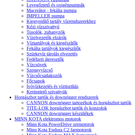
Levegőztető és oxigénpumpák
Macerátor - fekália pumpa
IMPELLER pumpa
Kiegyenlítő tartály vízrendszerekhez
Kézi vízszivattyú
Tusolók, zuhanyzók
Vízelvezetők elzárók
Víztartályok és kiegészítők
Fekália tartályok kiegészítők
Szürkevíz tárolás elvezetés
Fedélzeti áteresztők
Vízcsövek
Szennyvízcső
Vízcsőcsatlakozók
Főcsapok
Ivóvízkezelés és víztisztítás
Keringtető szivattyúk
Horgászbot tartók és downrigger rendszerek
CANNON downrigger tartozékok és horgászbot tartók
TITE-LOK horgászbot tartók és konzolok
CANNON downrigger készülékek
MINN KOTA elektromos motorok
Minn Kota PowerDrive orrmotorok
Minn Kota Endura C2 farmotorok