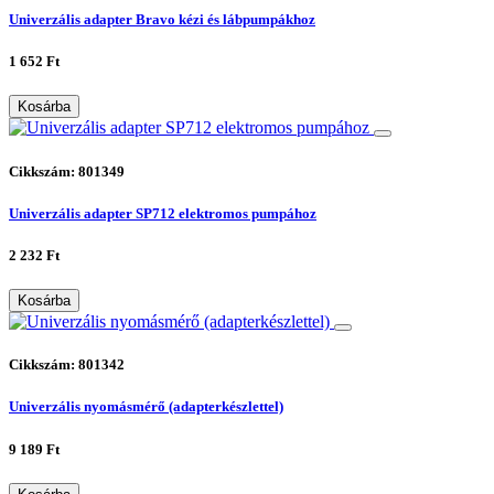
Univerzális adapter Bravo kézi és lábpumpákhoz
1 652 Ft
Kosárba
Cikkszám: 801349
Univerzális adapter SP712 elektromos pumpához
2 232 Ft
Kosárba
Cikkszám: 801342
Univerzális nyomásmérő (adapterkészlettel)
9 189 Ft