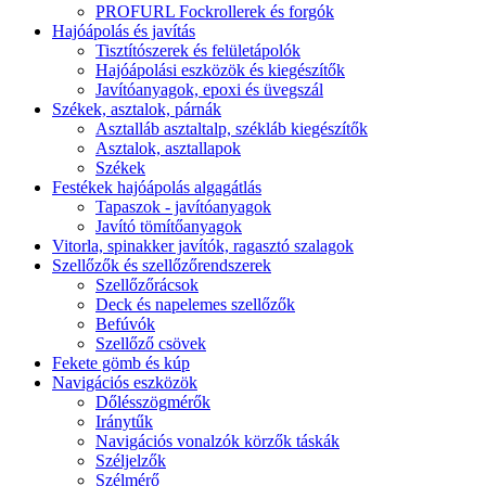
PROFURL Fockrollerek és forgók
Hajóápolás és javítás
Tisztítószerek és felületápolók
Hajóápolási eszközök és kiegészítők
Javítóanyagok, epoxi és üvegszál
Székek, asztalok, párnák
Asztalláb asztaltalp, székláb kiegészítők
Asztalok, asztallapok
Székek
Festékek hajóápolás algagátlás
Tapaszok - javítóanyagok
Javító tömítőanyagok
Vitorla, spinakker javítók, ragasztó szalagok
Szellőzők és szellőzőrendszerek
Szellőzőrácsok
Deck és napelemes szellőzők
Befúvók
Szellőző csövek
Fekete gömb és kúp
Navigációs eszközök
Dőlésszögmérők
Iránytűk
Navigációs vonalzók körzők táskák
Széljelzők
Szélmérő