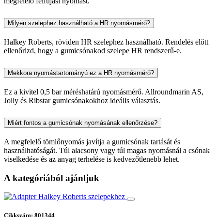
megfelelő felfújási nyomást.
Milyen szelephez használható a HR nyomásmérő?
Halkey Roberts, röviden HR szelephez használható. Rendelés előtt
ellenőrizd, hogy a gumicsónakod szelepe HR rendszerű-e.
Mekkora nyomástartományú ez a HR nyomásmérő?
Ez a kivitel 0,5 bar méréshatárú nyomásmérő. Allroundmarin AS,
Jolly és Ribstar gumicsónakokhoz ideális választás.
Miért fontos a gumicsónak nyomásának ellenőrzése?
A megfelelő tömlőnyomás javítja a gumicsónak tartását és
használhatóságát. Túl alacsony vagy túl magas nyomásnál a csónak
viselkedése és az anyag terhelése is kedvezőtlenebb lehet.
A kategóriából ajánljuk
Cikkszám: 801344