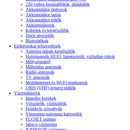
220 voltos hosszabbítók, átalakítók
Akkumulátor dobozok
Akkumulátor saruk
Akkumulátor töltők
Akkumulátorok
Kábelek és kiegészítőik
Deck átvezetők
Biztosítékok
Elektronikai felszerelések
Antenna talpak kiegészítők
Hajómagnók HI-FI, hangszórók, vízhatlan tokok
Mélységmérő
Műholdas antennák
Rádió antennák
TV antennák
Mobilinternet és Wi-Fi rendszerek
URH (VHF) tengeri rádiók
Vízrendszerek
Impeller kerekek
Vízszűrők, víztisztítók
Fenékvíz szivattyúk
Vízpumpa automata kapcsolók
FLOJET pumpa
Jabsco vízpumpa
JOHNSON vízpumpa