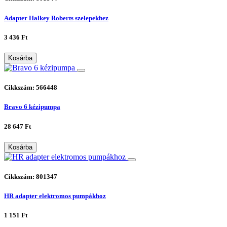
Adapter Halkey Roberts szelepekhez
3 436 Ft
Kosárba
Cikkszám: 566448
Bravo 6 kézipumpa
28 647 Ft
Kosárba
Cikkszám: 801347
HR adapter elektromos pumpákhoz
1 151 Ft