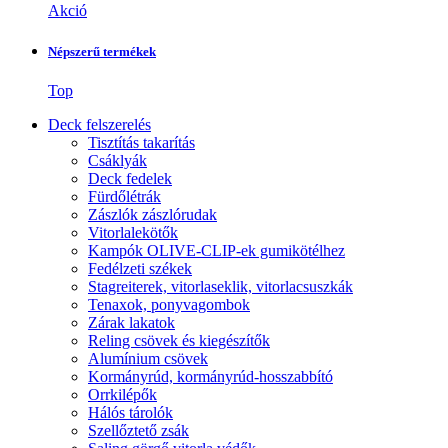
Akció
Népszerű termékek
Top
Deck felszerelés
Tisztítás takarítás
Csáklyák
Deck fedelek
Fürdőlétrák
Zászlók zászlórudak
Vitorlalekötők
Kampók OLIVE-CLIP-ek gumikötélhez
Fedélzeti székek
Stagreiterek, vitorlaseklik, vitorlacsuszkák
Tenaxok, ponyvagombok
Zárak lakatok
Reling csövek és kiegészítők
Alumínium csövek
Kormányrúd, kormányrúd-hosszabbító
Orrkilépők
Hálós tárolók
Szellőztető zsák