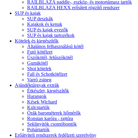
RAILBLAZA paddle-, eszköz- és motortámasz tartók
RAILBLAZA HEXX erősített rögzítő rendszer
SUP és kajak
SUP deszkák
Kajakok és kenuk
SUP és kajak evezők
SUP és kajak tartozékok
Kötelek és kiegészítők
Általános felhasználású kötél
Futó kötélzet
Úszókötél, felúszókötél
Gumikötél
Shot kötelek
Fall és Schotkötélzet
Varró zsineg
Ajándéktárgyak extrák
Étkészlet, kiegészítők
Harangok
Kések Wichard
Kulcstartók
Órák barométerek hőmérők
Ronstan karóra - rajtóra
Seklinyitók csomóbontók
Pohártartók
Erőátviteli rendszerek fedélzeti szerelvény