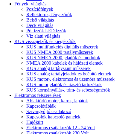
Fények, világítás
Pozíciófények
Reflektorok, fényszórók
Belső világítás
Deck világítás
Pót izzók LED izzók
Víz alatti világítás
KUS visszajelzők és kiegészítők
KUS multifunkciós digitális műszerek
KUS NMEA 2000 tartályműszerek
KUS NMEA 2000 jeladók és modulok
NMEA 2000 kábelek és hálózati elemek
KUS analóg tartályszint műszerek
KUS analóg tartályjeladók és beépítő elemek
KUS motor-, elektromos és üzemóra műszerek
KUS motorjeladók és riasztó tartozékok
KUS kormányállás-, trim- és sebességmérők
Elektromos felszerelések
Ablaktörlő motor, karok, lapátok
Kapcsolótáblák
Szivargyújtó csatlakozó
Kapcsolók kapcsoló panelek
Hajókürt
Elektromos csatlakozók 12 - 24 Volt
Elektromos csatlakozók 230 Volt