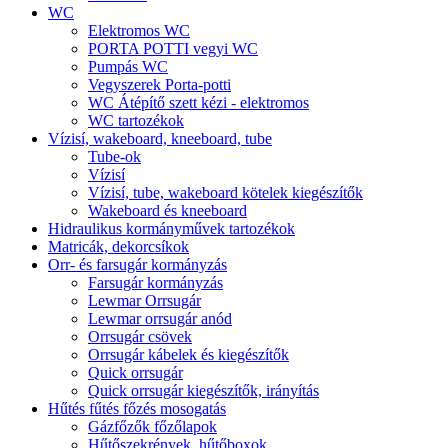
WC
Elektromos WC
PORTA POTTI vegyi WC
Pumpás WC
Vegyszerek Porta-potti
WC Átépítő szett kézi - elektromos
WC tartozékok
Vízisí, wakeboard, kneeboard, tube
Tube-ok
Vízisí
Vízisí, tube, wakeboard kötelek kiegészítők
Wakeboard és kneeboard
Hidraulikus kormányművek tartozékok
Matricák, dekorcsíkok
Orr- és farsugár kormányzás
Farsugár kormányzás
Lewmar Orrsugár
Lewmar orrsugár anód
Orrsugár csövek
Orrsugár kábelek és kiegészítők
Quick orrsugár
Quick orrsugár kiegészítők, irányítás
Hűtés fűtés főzés mosogatás
Gázfőzők főzőlapok
Hűtőszekrények, hűtőboxok