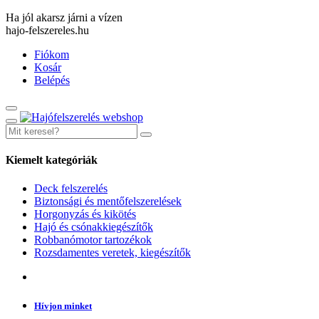
Ha jól akarsz járni a vízen
hajo-felszereles.hu
Fiókom
Kosár
Belépés
Kiemelt kategóriák
Deck felszerelés
Biztonsági és mentőfelszerelések
Horgonyzás és kikötés
Hajó és csónakkiegészítők
Robbanómotor tartozékok
Rozsdamentes veretek, kiegészítők
Hívjon minket