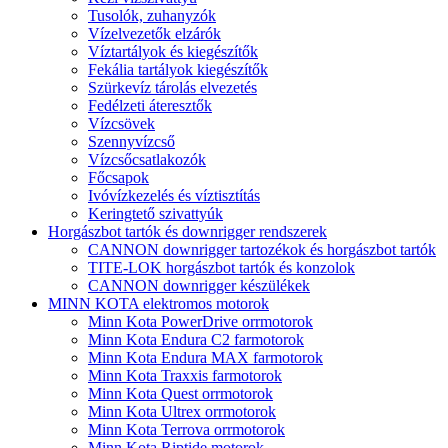
Tusolók, zuhanyzók
Vízelvezetők elzárók
Víztartályok és kiegészítők
Fekália tartályok kiegészítők
Szürkevíz tárolás elvezetés
Fedélzeti áteresztők
Vízcsövek
Szennyvízcső
Vízcsőcsatlakozók
Főcsapok
Ivóvízkezelés és víztisztítás
Keringtető szivattyúk
Horgászbot tartók és downrigger rendszerek
CANNON downrigger tartozékok és horgászbot tartók
TITE-LOK horgászbot tartók és konzolok
CANNON downrigger készülékek
MINN KOTA elektromos motorok
Minn Kota PowerDrive orrmotorok
Minn Kota Endura C2 farmotorok
Minn Kota Endura MAX farmotorok
Minn Kota Traxxis farmotorok
Minn Kota Quest orrmotorok
Minn Kota Ultrex orrmotorok
Minn Kota Terrova orrmotorok
Minn Kota Riptide motorok