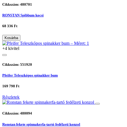
Cikkszám: 480701
RONSTAN Spibbum kocsi
68 336 Ft
Kosárba
+4 kivitel
Cikkszám: 551920
Pfeifer Teleszkópos spinakker bum
169 798 Ft
Részletek
Cikkszám: 480094
Ronstan fekete spinnakerfa-tartó fedélzeti konzol