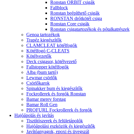
Ronstan ORBIT csigák
Fallblock
Ronstan beépíthető csigák
RONSTAN drótkötél csiga
Ronstan Core csigák
Ronstan csigatartozékok és pótalkatrészek
Genoa tartozékok
Trapéz kiegészítők
CLAMCLEAT kötélfogók
Kötélfogó C-CLEATS
Kötélvezetők
Deck csigasor, kötélvezető
Fallstopper kötélfogók
Alba (bum tartó)
Lewmar csörlők
Csörlőkarok
Spinakker bum és kiegészítők
Fockrollerek és forgók Ronstan
Bamar merev forstag
Bamar Roll Gen
PROFURL Fockrollerek és forgók
Hajóápolás és javítás
Tisztítószerek és felületápolók
Hajóápolási eszközök és kiegészítők
Javítóanyagok, epoxi és üvegszál