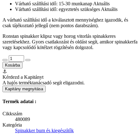
Várható szállítási idő: 15-30 munkanap
Aktuális
Várható szállítási idő: egyeztetés szükséges
Aktuális
A várható szállítási idő a kiválasztott mennyiséghez igazodik, és
csak tájékoztató jellegű (nem pontos darabszám).
Ronstan spinakker klipsz vagy horog vitorlás spinakkeres
szerelésekhez. Gyors csatlakozást és oldást segít, amikor spinakkerfa
vagy kapcsolódó kötélzet rögzítésén dolgozol.
Kosárba
⚓
Kérdezd a Kapitányt
A hajós terméktanácsadó segít eligazodni.
Kapitány megnyitása
Termék adatai :
Cikkszám
480089
Kategória
Spinakker bum és kiegészítők