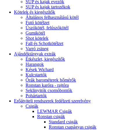
SUP és kajak evezők
SUP és kajak tartozékok
Kötelek és kiegészítők
Általános felhasználású kötél
Futó kötélzet
Úszókötél, felúszókötél
Gumikötél
Shot kötelek
Fall és Schotkötélzet
Varró zsineg
Ajándéktárgyak extrák
Étkészlet, kiegészítők
Harangok
Kések Wichard
Kulcstartók
Órák barométerek hőmérők
Ronstan karóra - rajtóra
Seklinyitók csomóbontók
Pohártartók
Erőátviteli rendszerek fedélzeti szerelvény
Csigák
LEWMAR Csigák
Ronstan csigák
Standard csigák
Ronstan csapágyas csigák