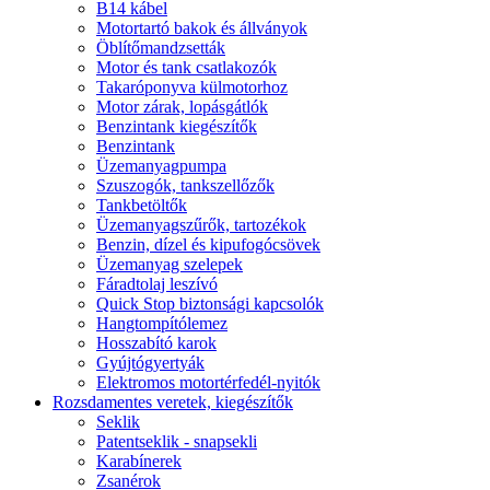
B14 kábel
Motortartó bakok és állványok
Öblítőmandzsetták
Motor és tank csatlakozók
Takaróponyva külmotorhoz
Motor zárak, lopásgátlók
Benzintank kiegészítők
Benzintank
Üzemanyagpumpa
Szuszogók, tankszellőzők
Tankbetöltők
Üzemanyagszűrők, tartozékok
Benzin, dízel és kipufogócsövek
Üzemanyag szelepek
Fáradtolaj leszívó
Quick Stop biztonsági kapcsolók
Hangtompítólemez
Hosszabító karok
Gyújtógyertyák
Elektromos motortérfedél-nyitók
Rozsdamentes veretek, kiegészítők
Seklik
Patentseklik - snapsekli
Karabínerek
Zsanérok