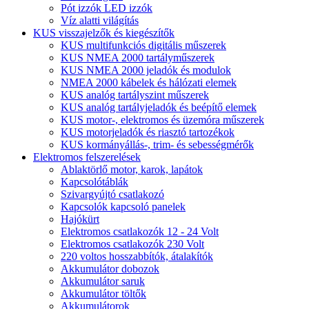
Pót izzók LED izzók
Víz alatti világítás
KUS visszajelzők és kiegészítők
KUS multifunkciós digitális műszerek
KUS NMEA 2000 tartályműszerek
KUS NMEA 2000 jeladók és modulok
NMEA 2000 kábelek és hálózati elemek
KUS analóg tartályszint műszerek
KUS analóg tartályjeladók és beépítő elemek
KUS motor-, elektromos és üzemóra műszerek
KUS motorjeladók és riasztó tartozékok
KUS kormányállás-, trim- és sebességmérők
Elektromos felszerelések
Ablaktörlő motor, karok, lapátok
Kapcsolótáblák
Szivargyújtó csatlakozó
Kapcsolók kapcsoló panelek
Hajókürt
Elektromos csatlakozók 12 - 24 Volt
Elektromos csatlakozók 230 Volt
220 voltos hosszabbítók, átalakítók
Akkumulátor dobozok
Akkumulátor saruk
Akkumulátor töltők
Akkumulátorok