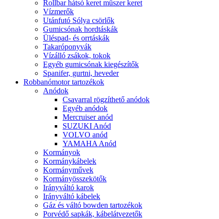
Rollbar hátsó keret műszer keret
Vízmerők
Utánfutó Sólya csörlők
Gumicsónak hordtáskák
Üléspad- és orrtáskák
Takaróponyvák
Vízálló zsákok, tokok
Egyéb gumicsónak kiegészítők
Spanifer, gurtni, heveder
Robbanómotor tartozékok
Anódok
Csavarral rögzíthető anódok
Egyéb anódok
Mercruiser anód
SUZUKI Anód
VOLVO anód
YAMAHA Anód
Kormányok
Kormánykábelek
Kormányművek
Kormányösszekötők
Irányváltó karok
Irányváltó kábelek
Gáz és váltó bowden tartozékok
Porvédő sapkák, kábelátvezetők