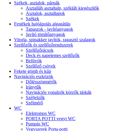
Székek, asztalok, párnák
Asztalláb asztaltalp, székláb kiegészítők
Asztalok, asztallapok
Székek
Festékek hajóápolás algagátlás
Tapaszok - javítóanyagok
Javító tömítőanyagok
Vitorla, spinakker javítók, ragasztó szalagok
Szellőzők és szellőzőrendszerek
Szellőzőrácsok
Deck és napelemes szellőzők
Befúvók
Szellőző csövek
Fekete gömb és kúp
Navigációs eszközök
Dőlésszögmérők
Iránytűk
Navigációs vonalzók körzők táskák
Széljelzők
Szélmérő
WC
Elektromos WC
PORTA POTTI vegyi WC
Pumpás WC
Vegyszerek Porta-potti