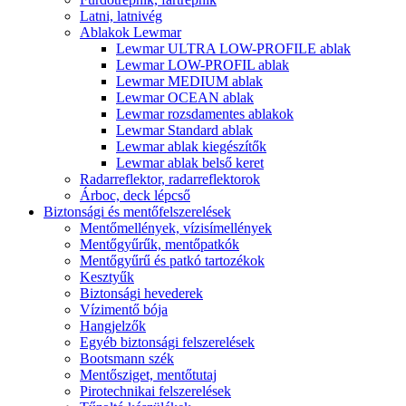
Latni, latnivég
Ablakok Lewmar
Lewmar ULTRA LOW-PROFILE ablak
Lewmar LOW-PROFIL ablak
Lewmar MEDIUM ablak
Lewmar OCEAN ablak
Lewmar rozsdamentes ablakok
Lewmar Standard ablak
Lewmar ablak kiegészítők
Lewmar ablak belső keret
Radarreflektor, radarreflektorok
Árboc, deck lépcső
Biztonsági és mentőfelszerelések
Mentőmellények, vízisímellények
Mentőgyűrűk, mentőpatkók
Mentőgyűrű és patkó tartozékok
Kesztyűk
Biztonsági hevederek
Vízimentő bója
Hangjelzők
Egyéb biztonsági felszerelések
Bootsmann szék
Mentősziget, mentőtutaj
Pirotechnikai felszerelések