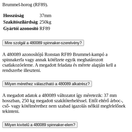
Brummel-horog (RF89).
Hosszúság
37mm
Szakítószilárdság
250kg
Gyártói azonosító
RF89
Mire szolgál a 480089 spinnaker-szerelvény?
A 480089 azonosítójú Ronstan RF89 Brummel-kampó a
spinnakerfa vagy annak kötélzete egyik meghatározott
csatlakozóeleme. A megadott feladata és mérete alapján kell a
rendszerbe illeszteni.
Milyen mérethez választható a 480089 alkatrész?
A megadott adatok a 480089 változatot így méretezik: 37 mm
hosszban, 250 kg megadott szakítóterheléssel. Ettől eltérő árboc-,
cső- vagy kötélmérethez nem szabad igazolás nélkül megfelelőnek
tekinteni.
Milyen kivitelű a 480089 spinnaker-elem?