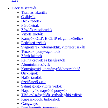
Deck felszerelés
Tisztítás takarítás
Csáklyák
Deck fedelek
Fürdőlétrák
Zászlók zászlórudak
Vitorlalekötők
Kampók OLIVE-CLIP-ek gumikötélhez
Fedélzeti székek
Stagreiterek, vitorlaseklik, vitorlacsuszkák
Tenaxok, ponyvagombok
Zárak lakatok
Reling csövek és kiegészítők
Alumínium csövek
Kormányrúd, kormányrúd-hosszabbító
Orrkilépők
Hálós tárolók
Szellőztető zsák
Saling görgő vitorla védők
Napernyők, napvédő ponyvák
TBS csúszásgátlók, csúszásgátló csíkok
Kapaszkodók, tartozékok
Gangways
Fürdőtrepnik, fartrepnik