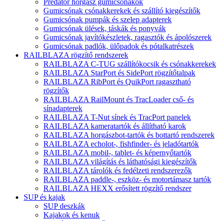
Predator horgász gumicsónakok
Gumicsónak csónakkerekek és szállító kiegészítők
Gumicsónak pumpák és szelep adapterek
Gumicsónak ülések, táskák és ponyvák
Gumicsónak javítókészletek, ragasztók és ápolószerek
Gumicsónak padlók, ülőpadok és pótalkatrészek
RAILBLAZA rögzítő rendszerek
RAILBLAZA C-TUG szállítókocsik és csónakkerekek
RAILBLAZA StarPort és SidePort rögzítőtalpak
RAILBLAZA RibPort és QuikPort ragasztható
rögzítők
RAILBLAZA RailMount és TracLoader cső- és
sínadapterek
RAILBLAZA T-Nut sínek és TracPort panelek
RAILBLAZA kameratartók és állítható karok
RAILBLAZA horgászbot-tartók és bottartó rendszerek
RAILBLAZA echolot-, fishfinder- és jeladótartók
RAILBLAZA mobil-, tablet- és képernyőtartók
RAILBLAZA világítás és láthatósági kiegészítők
RAILBLAZA tárolók és fedélzeti rendszerezők
RAILBLAZA paddle-, eszköz- és motortámasz tartók
RAILBLAZA HEXX erősített rögzítő rendszer
SUP és kajak
SUP deszkák
Kajakok és kenuk