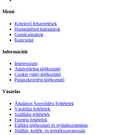
Menü
Kötelező felszerelések
Humminbird halradarok
Gumicsónakok
Kapcsolat
Információk
Impresszum
Adatvédelmi tájékoztató
Cookie (süti) tájékoztató
Panaszkezelési tájékoztató
Vásárlás
Általános Szerződési Feltételek
Vásárlási feltételek
Szállítási feltételek
Fizetési feltételek
Elállási tájékoztató és nyilatkozatminta
Jótállás, kellék- és termékszavatosság