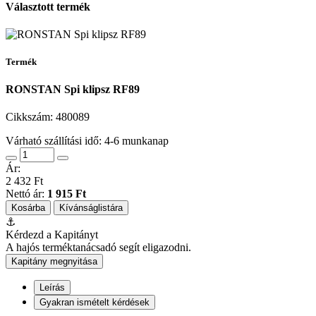
Választott termék
Termék
RONSTAN Spi klipsz RF89
Cikkszám:
480089
Várható szállítási idő: 4-6 munkanap
Ár:
2 432 Ft
Nettó ár:
1 915 Ft
Kosárba
Kívánságlistára
⚓
Kérdezd a Kapitányt
A hajós terméktanácsadó segít eligazodni.
Kapitány megnyitása
Leírás
Gyakran ismételt kérdések