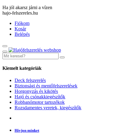
Ha jól akarsz járni a vízen
hajo-felszereles.hu
Fiókom
Kosár
Belépés
Kiemelt kategóriák
Deck felszerelés
Biztonsági és mentőfelszerelések
Horgonyzás és kikötés
Hajó és csónakkiegészítők
Robbanómotor tartozékok
Rozsdamentes veretek, kiegészítők
Hívjon minket