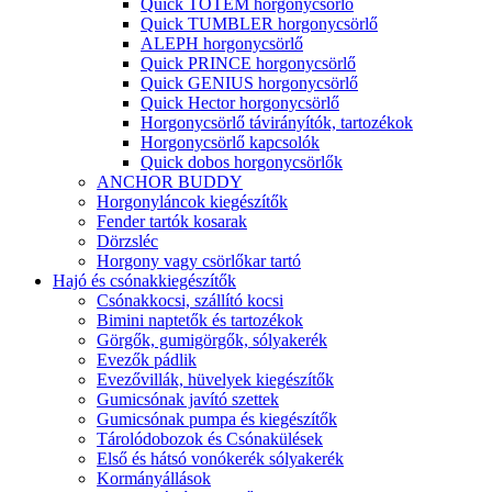
Quick TOTEM horgonycsörlő
Quick TUMBLER horgonycsörlő
ALEPH horgonycsörlő
Quick PRINCE horgonycsörlő
Quick GENIUS horgonycsörlő
Quick Hector horgonycsörlő
Horgonycsörlő távirányítók, tartozékok
Horgonycsörlő kapcsolók
Quick dobos horgonycsörlők
ANCHOR BUDDY
Horgonyláncok kiegészítők
Fender tartók kosarak
Dörzsléc
Horgony vagy csörlőkar tartó
Hajó és csónakkiegészítők
Csónakkocsi, szállító kocsi
Bimini naptetők és tartozékok
Görgők, gumigörgők, sólyakerék
Evezők pádlik
Evezővillák, hüvelyek kiegészítők
Gumicsónak javító szettek
Gumicsónak pumpa és kiegészítők
Tárolódobozok és Csónakülések
Első és hátsó vonókerék sólyakerék
Kormányállások