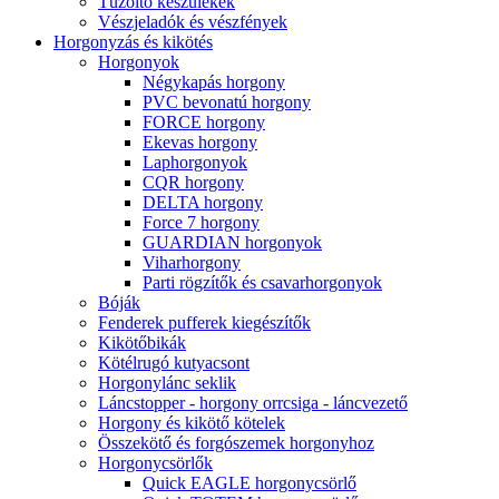
Tűzoltó készülékek
Vészjeladók és vészfények
Horgonyzás és kikötés
Horgonyok
Négykapás horgony
PVC bevonatú horgony
FORCE horgony
Ekevas horgony
Laphorgonyok
CQR horgony
DELTA horgony
Force 7 horgony
GUARDIAN horgonyok
Viharhorgony
Parti rögzítők és csavarhorgonyok
Bóják
Fenderek pufferek kiegészítők
Kikötőbikák
Kötélrugó kutyacsont
Horgonylánc seklik
Láncstopper - horgony orrcsiga - láncvezető
Horgony és kikötő kötelek
Összekötő és forgószemek horgonyhoz
Horgonycsörlők
Quick EAGLE horgonycsörlő