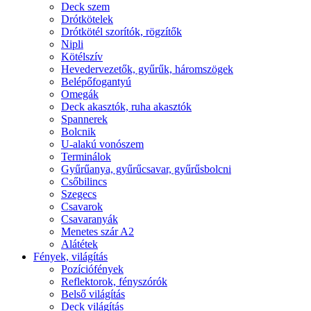
Deck szem
Drótkötelek
Drótkötél szorítók, rögzítők
Nipli
Kötélszív
Hevedervezetők, gyűrűk, háromszögek
Belépőfogantyú
Omegák
Deck akasztók, ruha akasztók
Spannerek
Bolcnik
U-alakú vonószem
Terminálok
Gyűrűanya, gyűrűcsavar, gyűrűsbolcni
Csőbilincs
Szegecs
Csavarok
Csavaranyák
Menetes szár A2
Alátétek
Fények, világítás
Pozíciófények
Reflektorok, fényszórók
Belső világítás
Deck világítás