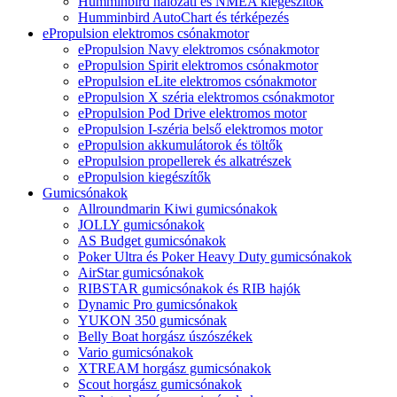
Humminbird hálózati és NMEA kiegészítők
Humminbird AutoChart és térképezés
ePropulsion elektromos csónakmotor
ePropulsion Navy elektromos csónakmotor
ePropulsion Spirit elektromos csónakmotor
ePropulsion eLite elektromos csónakmotor
ePropulsion X széria elektromos csónakmotor
ePropulsion Pod Drive elektromos motor
ePropulsion I-széria belső elektromos motor
ePropulsion akkumulátorok és töltők
ePropulsion propellerek és alkatrészek
ePropulsion kiegészítők
Gumicsónakok
Allroundmarin Kiwi gumicsónakok
JOLLY gumicsónakok
AS Budget gumicsónakok
Poker Ultra és Poker Heavy Duty gumicsónakok
AirStar gumicsónakok
RIBSTAR gumicsónakok és RIB hajók
Dynamic Pro gumicsónakok
YUKON 350 gumicsónak
Belly Boat horgász úszószékek
Vario gumicsónakok
XTREAM horgász gumicsónakok
Scout horgász gumicsónakok