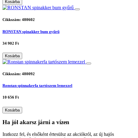
Kosárba
Cikkszám: 480602
RONSTAN spinakker bum gyűrű
34 902 Ft
Kosárba
Cikkszám: 480092
Ronstan spinnakerfa tartószem lemezzel
10 656 Ft
Kosárba
Ha jól akarsz járni a vízen
Iratkozz fel, és elsőként értesülsz az akciókról, az új hajós