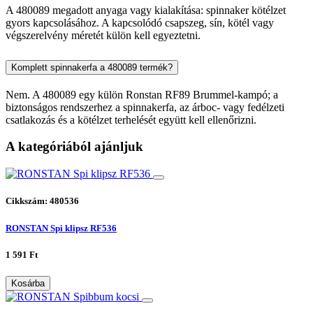
A 480089 megadott anyaga vagy kialakítása: spinnaker kötélzet
gyors kapcsolásához. A kapcsolódó csapszeg, sín, kötél vagy
végszerelvény méretét külön kell egyeztetni.
Komplett spinnakerfa a 480089 termék?
Nem. A 480089 egy külön Ronstan RF89 Brummel-kampó; a
biztonságos rendszerhez a spinnakerfa, az árboc- vagy fedélzeti
csatlakozás és a kötélzet terhelését együtt kell ellenőrizni.
A kategóriából ajánljuk
Cikkszám: 480536
RONSTAN Spi klipsz RF536
1 591 Ft
Kosárba