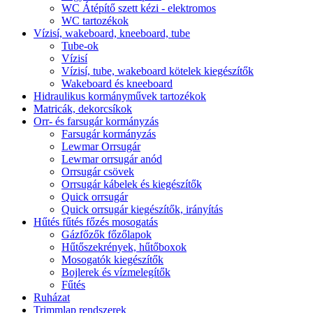
WC Átépítő szett kézi - elektromos
WC tartozékok
Vízisí, wakeboard, kneeboard, tube
Tube-ok
Vízisí
Vízisí, tube, wakeboard kötelek kiegészítők
Wakeboard és kneeboard
Hidraulikus kormányművek tartozékok
Matricák, dekorcsíkok
Orr- és farsugár kormányzás
Farsugár kormányzás
Lewmar Orrsugár
Lewmar orrsugár anód
Orrsugár csövek
Orrsugár kábelek és kiegészítők
Quick orrsugár
Quick orrsugár kiegészítők, irányítás
Hűtés fűtés főzés mosogatás
Gázfőzők főzőlapok
Hűtőszekrények, hűtőboxok
Mosogatók kiegészítők
Bojlerek és vízmelegítők
Fűtés
Ruházat
Trimmlap rendszerek