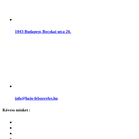
1043 Budapest, Bocskai utca 26.
info@hajo-felszereles.hu
Kövess minket :