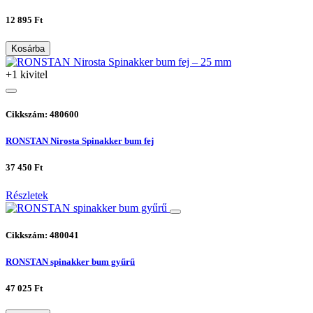
12 895 Ft
Kosárba
+1 kivitel
Cikkszám: 480600
RONSTAN Nirosta Spinakker bum fej
37 450 Ft
Részletek
Cikkszám: 480041
RONSTAN spinakker bum gyűrű
47 025 Ft