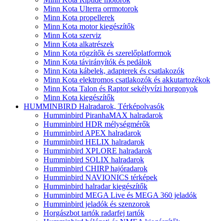
Minn Kota Ulterra orrmotorok
Minn Kota propellerek
Minn Kota motor kiegészítők
Minn Kota szerviz
Minn Kota alkatrészek
Minn Kota rögzítők és szerelőplatformok
Minn Kota távirányítók és pedálok
Minn Kota kábelek, adapterek és csatlakozók
Minn Kota elektromos csatlakozók és akkutartozékok
Minn Kota Talon és Raptor sekélyvízi horgonyok
Minn Kota kiegészítők
HUMMINBIRD Halradarok, Térképolvasók
Humminbird PiranhaMAX halradarok
Humminbird HDR mélységmérők
Humminbird APEX halradarok
Humminbird HELIX halradarok
Humminbird XPLORE halradarok
Humminbird SOLIX halradarok
Humminbird CHIRP hajóradarok
Humminbird NAVIONICS térképek
Humminbird halradar kiegészítők
Humminbird MEGA Live és MEGA 360 jeladók
Humminbird jeladók és szenzorok
Horgászbot tartók radarfej tartók