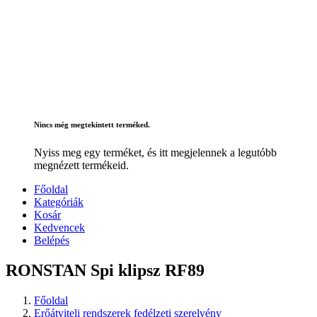
Nincs még megtekintett terméked.
Nyiss meg egy terméket, és itt megjelennek a legutóbb
megnézett termékeid.
Főoldal
Kategóriák
Kosár
Kedvencek
Belépés
RONSTAN Spi klipsz RF89
Főoldal
Erőátviteli rendszerek fedélzeti szerelvény