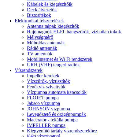
Kábelek és kiegészítőik
Deck átvezetők
Biztosítékok
Elektronikai felszerelések
Antenna talpak kiegészítők
Hajómagnók HI-FI, hangszórók, vízhatlan tokok
Mélységmérő
Műholdas antennák
Rádió antennák
TV antennák
Mobilinternet és Wi-Fi rendszerek
URH (VHF) tengeri rádiók
Vízrendszerek
Impeller kerekek
Vízszűrők, víztisztítók
Fenékvíz szivattyúk
Vízpumpa automata kapcsolók
FLOJET pumpa
Jabsco vízpumpa
JOHNSON vízpumpa
Levegőztető és oxigénpumpák
Macerátor - fekália pumpa
IMPELLER pumpa
Kiegyenlítő tartály vízrendszerekhez
Kézi vízszivattyú