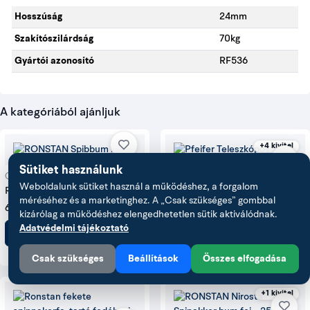
Hosszúság
24mm
Szakítószilárdság
70kg
Gyártói azonosító
RF536
A kategóriából ajánljuk
+4 kivitel
Sütiket használunk
Cikkszám: 480701
Weboldalunk sütiket használ a működéshez, a forgalom
RONSTAN Spibbum kocsi
Cikkszám: 551920
méréséhez és a marketinghez. A „Csak szükséges” gombbal
Pfeifer Teleszkópos spinakker
68 336 Ft
kizárólag a működéshez elengedhetetlen sütik aktiválódnak.
bum
169 798 Ft
Adatvédelmi tájékoztató
Kosárba
Részletek
Csak szükséges
Beállítások
Összes elfogadása
+1 kivitel