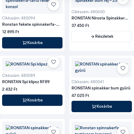
Cikkszám: 480600
RONSTAN Nirosta Spinakker
Cikkszám: 480094
bum fej
Ronstan fekete spinnakerfa-
37 450 Ft
tartó fedélzeti konzol
12 895 Ft
Részletek
Kosárba
Cikkszám: 480089
RONSTAN Spi klipsz RF89
Cikkszám: 480041
RONSTAN spinakker bum gyűrű
2 432 Ft
47 025 Ft
Kosárba
Kosárba