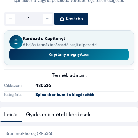
spinakkerfa vagy kapcsolódó kötélzet rögzítésén dolgozol.
Kosárba
Kérdezd a Kapitányt
⚓
A hajós terméktanácsadó segít eligazodni.
Kapitány megnyitása
Termék adatai :
480536
Cikkszám
Spinakker bum és kiegészítők
Kategória
Leírás
Gyakran ismételt kérdések
Brummel-horog (RF536).