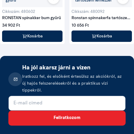
Cikkszám: 480602
Cikkszám: 480092
RONSTAN spinakker bum gyűrű
Ronstan spinnakerfa tartószem
lemezzel
34 902 Ft
10 656 Ft
Kosárba
Kosárba
Ha jól akarsz járni a vízen
Iratkozz fel, és elsőként értesülsz az akciókról, az
új hajós felszerelésekről és a praktikus vízi
tippekről.
E-mail cím
Feliratkozom