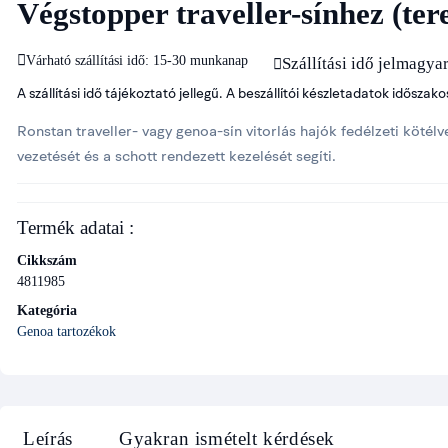
Végstopper traveller-sínhez (ter
Várható szállítási idő: 15-30 munkanap
Szállítási idő jelmagya
A szállítási idő tájékoztató jellegű. A beszállítói készletadatok idősza
Ronstan traveller- vagy genoa-sín vitorlás hajók fedélzeti köté
vezetését és a schott rendezett kezelését segíti.
Termék adatai :
Cikkszám
4811985
Kategória
Genoa tartozékok
Leírás
Gyakran ismételt kérdések