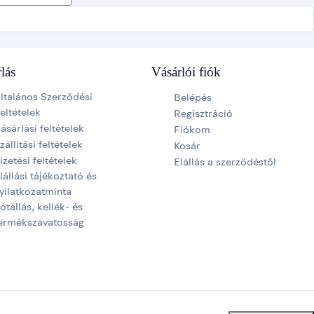
lás
Vásárlói fiók
ltalános Szerződési
Belépés
eltételek
Regisztráció
ásárlási feltételek
Fiókom
zállítási feltételek
Kosár
izetési feltételek
Elállás a szerződéstől
lállási tájékoztató és
yilatkozatminta
ótállás, kellék- és
ermékszavatosság