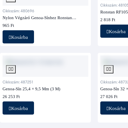
Cikkszám: 4810
Cikkszám: 480696
Ronstan RF105
Nylon Végzáró Genoa-Sínhez Ronstan
2 818 Ft
RC73280
965 Ft
Kosárba
Kosárba
Cikkszám: 487251
Cikkszám: 4873
Genoa-Sín 25,4 × 9,5 Mm (3 M)
Genoa-Sín 32 
26 253 Ft
27 026 Ft
Kosárba
Kosárba