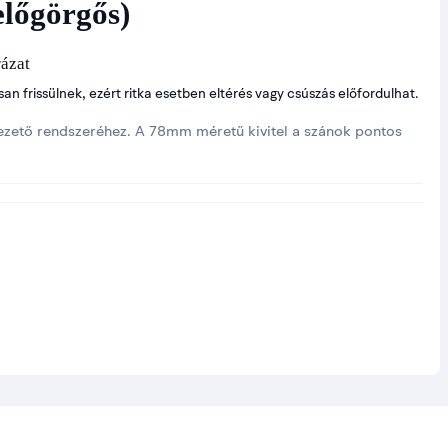
előgörgős)
rázat
kosan frissülnek, ezért ritka esetben eltérés vagy csúszás előfordulhat.
lvezető rendszeréhez. A 78mm méretű kivitel a szánok pontos