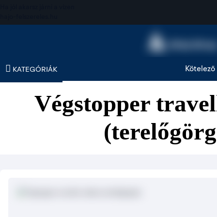
Ha jól akarsz járni a vízen
hajo-felszereles.hu
Kötelező 
KATEGÓRIÁK
Végstopper travel
(terelőgörg