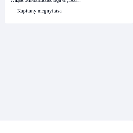
A hajós terméktanácsadó segít eligazodni.
Kapitány megnyitása