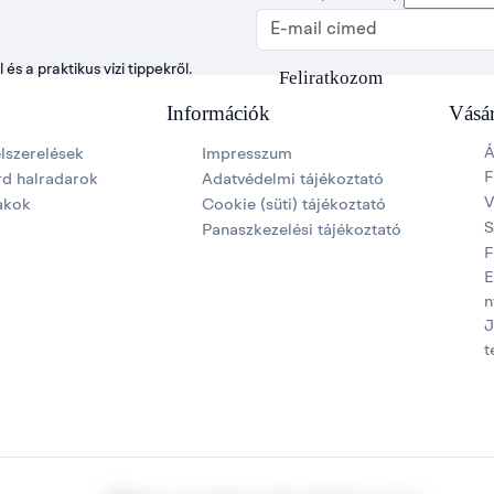
E-mail cím
 és a praktikus vízi tippekről.
Feliratkozom
Információk
Vásár
Á
elszerelések
Impresszum
F
d halradarok
Adatvédelmi tájékoztató
V
akok
Cookie (süti) tájékoztató
S
Panaszkezelési tájékoztató
F
E
n
J
t