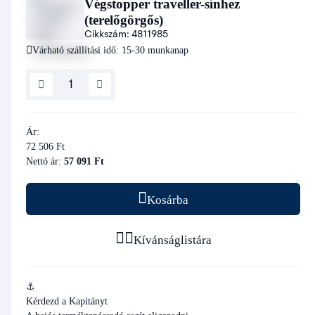
Végstopper traveller-sínhez
(terelőgörgős)
Cikkszám:
4811985
Várható szállítási idő: 15-30 munkanap
Ár:
72 506 Ft
Nettó ár:
57 091 Ft
Kosárba
Kívánságlistára
⚓
Kérdezd a Kapitányt