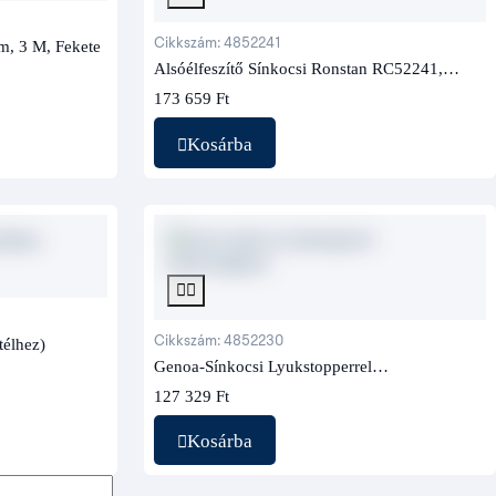
Cikkszám: 4852241
m, 3 M, Fekete
Alsóélfeszítő Sínkocsi Ronstan RC52241,
Furatstopperrel
173 659 Ft
Kosárba
Cikkszám: 4852230
télhez)
Genoa-Sínkocsi Lyukstopperrel
(siklócsapágyas)
127 329 Ft
Kosárba