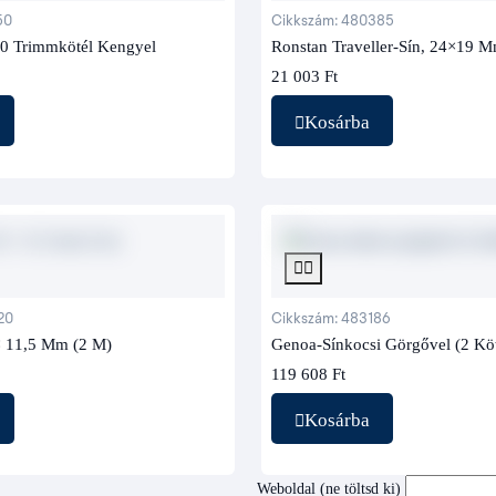
50
Cikkszám: 480385
0 Trimmkötél Kengyel
Ronstan Traveller-Sín, 24×19 M
21 003 Ft
Kosárba
20
Cikkszám: 483186
× 11,5 Mm (2 M)
Genoa-Sínkocsi Görgővel (2 Kö
119 608 Ft
Kosárba
Weboldal (ne töltsd ki)