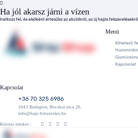
Ha jól akarsz járni a vízen
Iratkozz fel, és elsőként értesülsz az akciókról, az új hajós felszerelésekről
Menü
Kötelező f
Humminbir
Gumicsón
Kapcsolat
Kapcsolat
+36 70 325 6986
1043 Budapest, Bocskai utca 26.
info@hajo-felszereles.hu
Kövess minket :