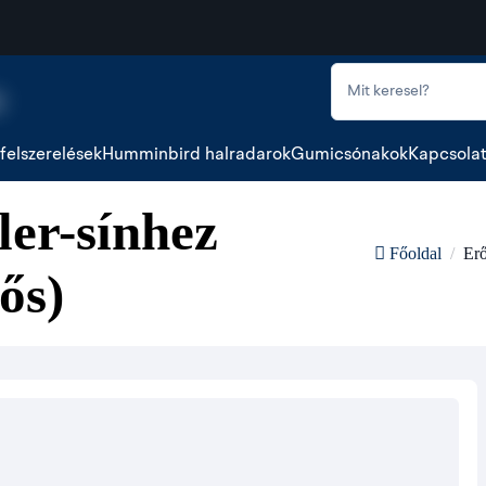
felszerelések
Humminbird halradarok
Gumicsónakok
Kapcsola
ler-sínhez
Erő
Főoldal
ős)