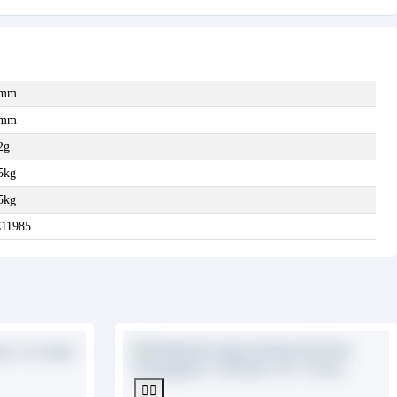
8mm
9mm
2g
5kg
5kg
11985