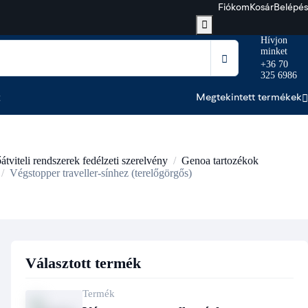
Fiókom
Kosár
Belépés
Hívjon
minket
+36 70
325 6986
t
Megtekintett termékek
átviteli rendszerek fedélzeti szerelvény
Genoa tartozékok
Végstopper traveller-sínhez (terelőgörgős)
Választott termék
Termék