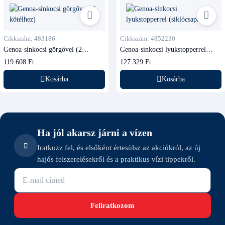
Cikkszám: 483186
Cikkszám: 4852230
Genoa-sínkocsi görgővel (2
Genoa-sínkocsi lyukstopperrel
kötélhez)
(siklócsapágyas)
119 608 Ft
127 329 Ft
Kosárba
Kosárba
Ha jól akarsz járni a vízen
Iratkozz fel, és elsőként értesülsz az akciókról, az új
hajós felszerelésekről és a praktikus vízi tippekről.
E-mail cím
Feliratkozom