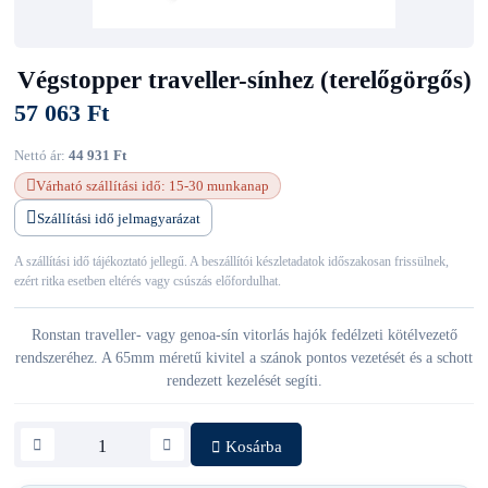
Végstopper traveller-sínhez (terelőgörgős)
57 063 Ft
Nettó ár:
44 931 Ft
Várható szállítási idő: 15-30 munkanap
Szállítási idő jelmagyarázat
A szállítási idő tájékoztató jellegű. A beszállítói készletadatok időszakosan frissülnek,
ezért ritka esetben eltérés vagy csúszás előfordulhat.
Ronstan traveller- vagy genoa-sín vitorlás hajók fedélzeti kötélvezető
rendszeréhez. A 65mm méretű kivitel a szánok pontos vezetését és a schott
rendezett kezelését segíti.
Kosárba