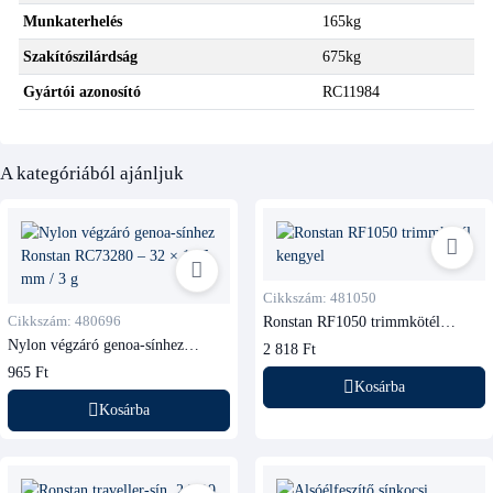
Munkaterhelés
165kg
Szakítószilárdság
675kg
Gyártói azonosító
RC11984
A kategóriából ajánljuk
Cikkszám: 481050
Cikkszám: 480696
Ronstan RF1050 trimmkötél
kengyel
Nylon végzáró genoa-sínhez
2 818 Ft
Ronstan RC73280
965 Ft
Kosárba
Kosárba