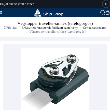
Ha jól akarsz járni a vízen
hajo-felszereles.hu
Végstopper traveller-sínhez (terelőgörgős)
Főoldal
Erőátviteli rendszerek fedélzeti szerelvény
Genoa tartozékok
Végstopper traveller-sínhez (terelőgörgős)