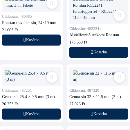
Cikkszám: 480385
Ronstan traveller-sín, 24×19 mm,
3 m, fekete
Cikkszám: 4852241
21 003 Ft
Alsóélfeszítő sínkocsi Ronstan
RC52241, furatstopperrel
Kosárba
173 659 Ft
Kosárba
Cikkszám: 487251
Cikkszám: 487320
Genoa-sín 25,4 × 9,5 mm (3 m)
Genoa-sín 32 × 11,5 mm (2 m)
26 253 Ft
27 026 Ft
Kosárba
Kosárba