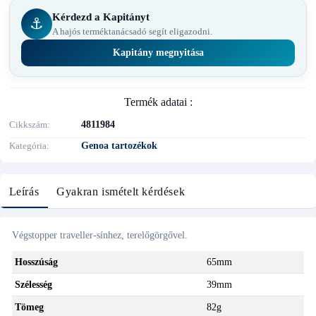
Kérdezd a Kapitányt
⚓
A hajós terméktanácsadó segít eligazodni.
Kapitány megnyitása
Termék adatai :
Cikkszám
4811984
Kategória
Genoa tartozékok
Leírás
Gyakran ismételt kérdések
Végstopper traveller-sínhez, terelőgörgővel.
Hosszúság
65mm
Szélesség
39mm
Tömeg
82g