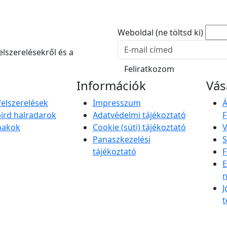
Weboldal (ne töltsd ki)
E-mail cím
felszerelésekről és a
Feliratkozom
Információk
Vás
felszerelések
Impresszum
Á
rd halradarok
Adatvédelmi tájékoztató
F
nakok
Cookie (süti) tájékoztató
V
Panaszkezelési
S
tájékoztató
F
E
n
J
t