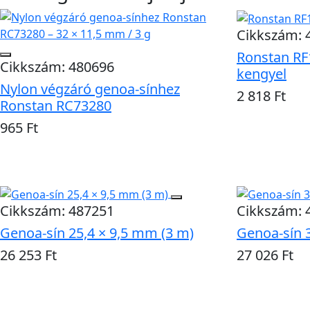
Cikkszám: 
Ronstan RF
Cikkszám: 480696
kengyel
Nylon végzáró genoa-sínhez
2 818 Ft
Ronstan RC73280
Kosárba
965 Ft
Kosárba
Cikkszám: 487251
Cikkszám: 
Genoa-sín 25,4 × 9,5 mm (3 m)
Genoa-sín 
26 253 Ft
27 026 Ft
Kosárba
Kosárba