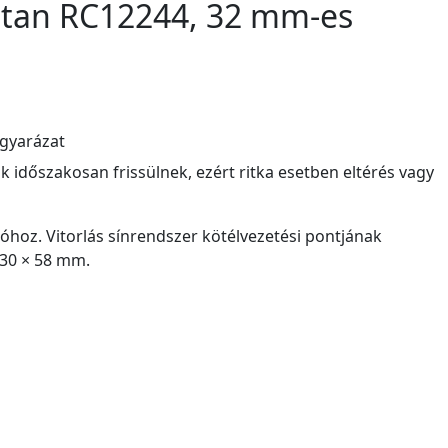
stan RC12244, 32 mm-es
agyarázat
atok időszakosan frissülnek, ezért ritka esetben eltérés vagy
oz. Vitorlás sínrendszer kötélvezetési pontjának
130 × 58 mm.