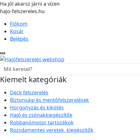
Ha jól akarsz járni a vízen
hajo-felszereles.hu
Fiókom
Kosár
Belépés
Kiemelt kategóriák
Deck felszerelés
Biztonsági és mentőfelszerelések
Horgonyzás és kikötés
Hajó és csónakkiegészítők
Robbanómotor tartozékok
Rozsdamentes veretek, kiegészítők