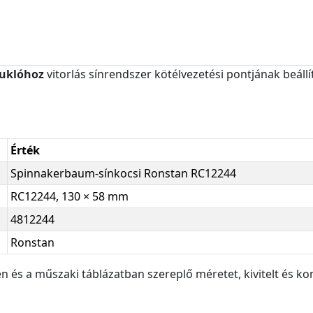
suklóhoz
vitorlás sínrendszer kötélvezetési pontjának beáll
Érték
Spinnakerbaum-sínkocsi Ronstan RC12244
RC12244, 130 × 58 mm
4812244
Ronstan
n és a műszaki táblázatban szereplő méretet, kivitelt és kom