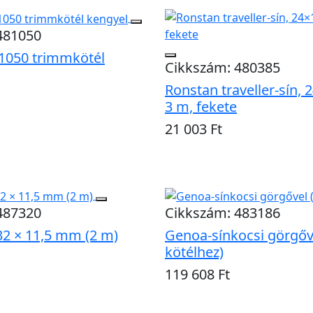
481050
1050 trimmkötél
Cikkszám: 480385
Ronstan traveller-sín,
3 m, fekete
21 003 Ft
Kosárba
487320
Cikkszám: 483186
32 × 11,5 mm (2 m)
Genoa-sínkocsi görgőv
kötélhez)
119 608 Ft
Kosárba