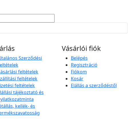
Kosárba
árlás
Vásárlói fiók
ltalános Szerződési
Belépés
eltételek
Regisztráció
ásárlási feltételek
Fiókom
zállítási feltételek
Kosár
izetési feltételek
Elállás a szerződéstől
lállási tájékoztató és
yilatkozatminta
ótállás, kellék- és
ermékszavatosság