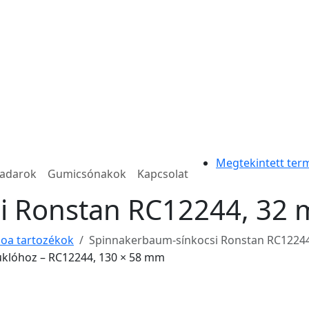
Megtekintett ter
radarok
Gumicsónakok
Kapcsolat
i Ronstan RC12244, 32 
oa tartozékok
Spinnakerbaum-sínkocsi Ronstan RC12244