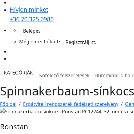
Hívjon minket
+36 70 325 6986
Belépés
Még nincs fiókod?
Regisztrálj itt.
KATEGÓRIÁK
Kötelező felszerelések
Humminbird hal
Spinnakerbaum-sínkocs
Főoldal
Erőátviteli rendszerek fedélzeti szerelvény
Gen
Ronstan