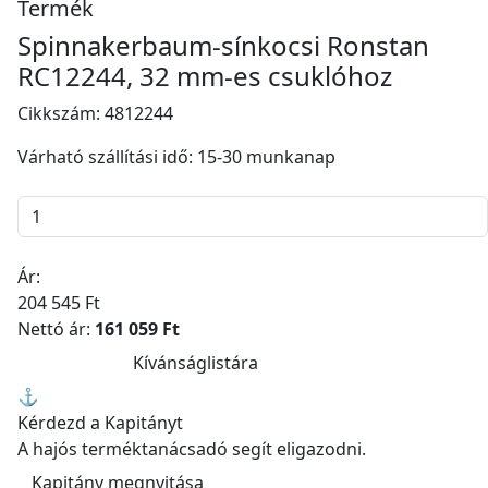
Termék
Spinnakerbaum-sínkocsi Ronstan
RC12244, 32 mm-es csuklóhoz
Cikkszám:
4812244
Várható szállítási idő: 15-30 munkanap
Ár:
204 545 Ft
Nettó ár:
161 059 Ft
Kosárba
Kívánságlistára
⚓
Kérdezd a Kapitányt
A hajós terméktanácsadó segít eligazodni.
Kapitány megnyitása