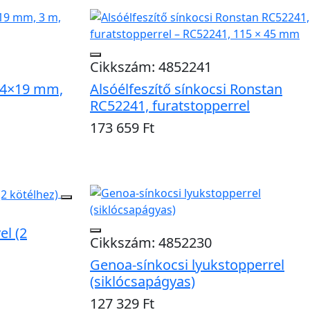
Cikkszám: 4852241
 24×19 mm,
Alsóélfeszítő sínkocsi Ronstan
RC52241, furatstopperrel
173 659 Ft
Kosárba
el (2
Cikkszám: 4852230
Genoa-sínkocsi lyukstopperrel
(siklócsapágyas)
127 329 Ft