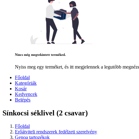
Nincs még megtekintett terméked.
Nyiss meg egy terméket, és itt megjelennek a legutóbb megnéze
Főoldal
Kategóriák
Kosár
Kedvencek
Belépés
Sínkocsi séklivel (2 csavar)
Főoldal
Erőátviteli rendszerek fedélzeti szerelvény
Genoa tartozékok