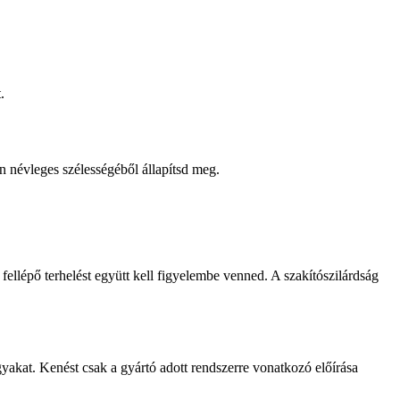
.
ín névleges szélességéből állapítsd meg.
 fellépő terhelést együtt kell figyelembe venned. A szakítószilárdság
págyakat. Kenést csak a gyártó adott rendszerre vonatkozó előírása