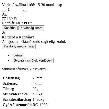
Várható szállítási idő: 15-30 munkanap
Ár:
77 139 Ft
Nettó ár:
60 739 Ft
Kosárba
Kívánságlistára
⚓
Kérdezd a Kapitányt
A hajós terméktanácsadó segít eligazodni.
Kapitány megnyitása
Leírás
Gyakran ismételt kérdések
Sínkocsi séklivel, 2 csavarral.
Hosszúság
70mm
Szélesség
47mm
Tömeg
90g
Munkaterhelés
400kg
Szakítószilárdság
1490kg
Gyártói azonosító
RC11903