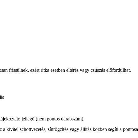
osan frissülnek, ezért ritka esetben eltérés vagy csúszás előfordulhat.
is
 tájékoztató jellegű (nem pontos darabszám).
 a kivitel schottvezetés, sínrögzítés vagy állítás közben segíti a pontos