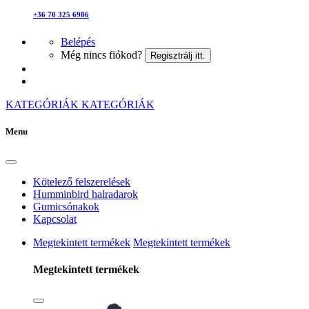
+36 70 325 6986
Belépés
Még nincs fiókod?
Regisztrálj itt.
KATEGÓRIÁK
KATEGÓRIÁK
Menu
Kötelező felszerelések
Humminbird halradarok
Gumicsónakok
Kapcsolat
Megtekintett termékek
Megtekintett termékek
Megtekintett termékek