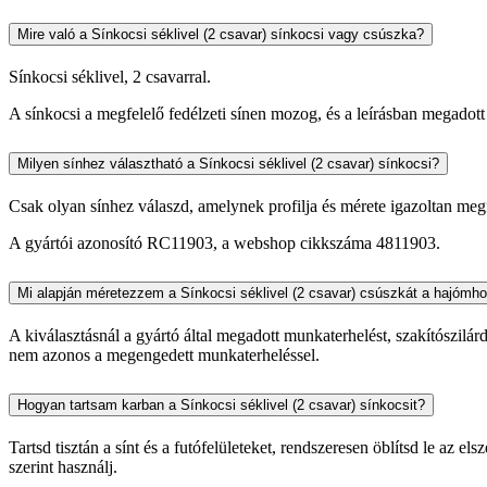
Mire való a Sínkocsi séklivel (2 csavar) sínkocsi vagy csúszka?
Sínkocsi séklivel, 2 csavarral.
A sínkocsi a megfelelő fedélzeti sínen mozog, és a leírásban megadott
Milyen sínhez választható a Sínkocsi séklivel (2 csavar) sínkocsi?
Csak olyan sínhez válaszd, amelynek profilja és mérete igazoltan megfe
A gyártói azonosító RC11903, a webshop cikkszáma 4811903.
Mi alapján méretezzem a Sínkocsi séklivel (2 csavar) csúszkát a hajómh
A kiválasztásnál a gyártó által megadott munkaterhelést, szakítószilár
nem azonos a megengedett munkaterheléssel.
Hogyan tartsam karban a Sínkocsi séklivel (2 csavar) sínkocsit?
Tartsd tisztán a sínt és a futófelületeket, rendszeresen öblítsd le az 
szerint használj.