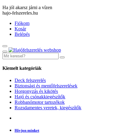
Ha jól akarsz járni a vízen
hajo-felszereles.hu
Fiókom
Kosár
Belépés
Kiemelt kategóriák
Deck felszerelés
Biztonsági és mentőfelszerelések
Horgonyzás és kikötés
Hajó és csónakkiegészítők
Robbanómotor tartozékok
Rozsdamentes veretek, kiegészítők
Hívjon minket