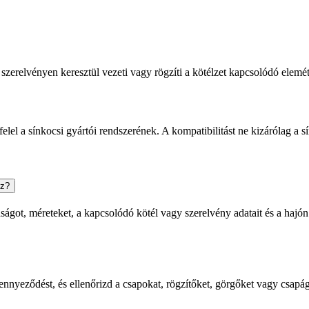
 szerelvényen keresztül vezeti vagy rögzíti a kötélzet kapcsolódó elemét
lel a sínkocsi gyártói rendszerének. A kompatibilitást ne kizárólag a s
oz?
dságot, méreteket, a kapcsolódó kötél vagy szerelvény adatait és a hajón
elszennyeződést, és ellenőrizd a csapokat, rögzítőket, görgőket vagy csa