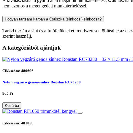
A kiválasztásnál a gyártó által megadott munkaterhelést, szakítószilár
nem azonos a megengedett munkaterheléssel.
Hogyan tartsam karban a Csúszka (sínkocsi) sínkocsit?
Tartsd tisztán a sínt és a futófelületeket, rendszeresen öblítsd le az 
szerint használj.
A kategóriából ajánljuk
Cikkszám: 480696
Nylon végzáró genoa-sínhez Ronstan RC73280
965 Ft
Kosárba
Cikkszám: 481050