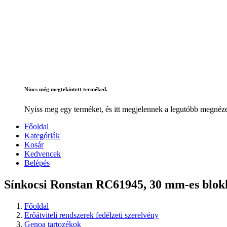
Nincs még megtekintett terméked.
Nyiss meg egy terméket, és itt megjelennek a legutóbb megnéze
Főoldal
Kategóriák
Kosár
Kedvencek
Belépés
Sínkocsi Ronstan RC61945, 30 mm-es blok
Főoldal
Erőátviteli rendszerek fedélzeti szerelvény
Genoa tartozékok