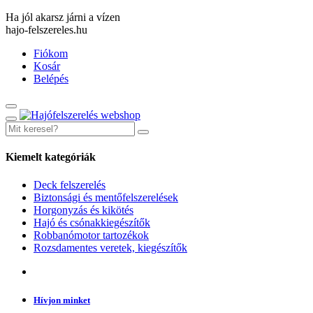
Ha jól akarsz járni a vízen
hajo-felszereles.hu
Fiókom
Kosár
Belépés
Kiemelt kategóriák
Deck felszerelés
Biztonsági és mentőfelszerelések
Horgonyzás és kikötés
Hajó és csónakkiegészítők
Robbanómotor tartozékok
Rozsdamentes veretek, kiegészítők
Hívjon minket