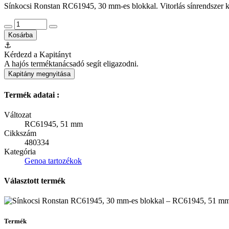
Sínkocsi Ronstan RC61945, 30 mm-es blokkal. Vitorlás sínrendszer kö
Kosárba
⚓
Kérdezd a Kapitányt
A hajós terméktanácsadó segít eligazodni.
Kapitány megnyitása
Termék adatai :
Változat
RC61945, 51 mm
Cikkszám
480334
Kategória
Genoa tartozékok
Választott termék
Termék