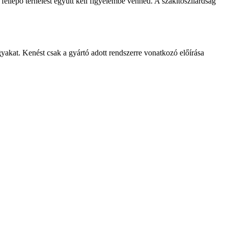
 fellépő terhelést együtt kell figyelembe venned. A szakítószilárdság
págyakat. Kenést csak a gyártó adott rendszerre vonatkozó előírása