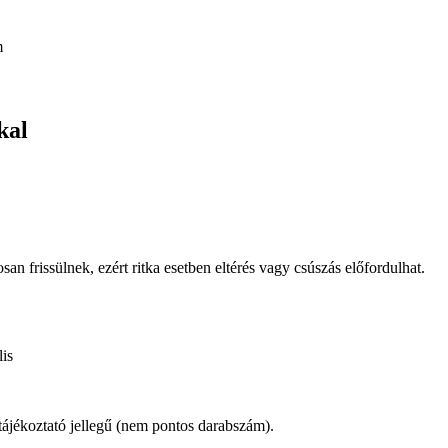
kal
osan frissülnek, ezért ritka esetben eltérés vagy csúszás előfordulhat.
is
 tájékoztató jellegű (nem pontos darabszám).