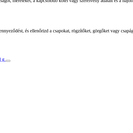
dságot, méreteket, a kapcsolódó kötél vagy szerelvény adatait és a hajón
elszennyeződést, és ellenőrizd a csapokat, rögzítőket, görgőket vagy csa