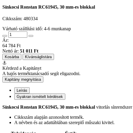
Sínkocsi Ronstan RC61945, 30 mm-es blokkal
Cikkszám:
480334
Várható szállítási idő: 4-6 munkanap
Ár:
64 784 Ft
Nettó ár:
51 011 Ft
Kosárba
Kívánságlistára
⚓
Kérdezd a Kapitányt
A hajós terméktanácsadó segít eligazodni.
Kapitány megnyitása
Leírás
Gyakran ismételt kérdések
Sínkocsi Ronstan RC61945, 30 mm-es blokkal
vitorlás sínrendszer
Cikkszám alapján azonosított termék.
A névben és az adattáblában szereplő műszaki kivitel.