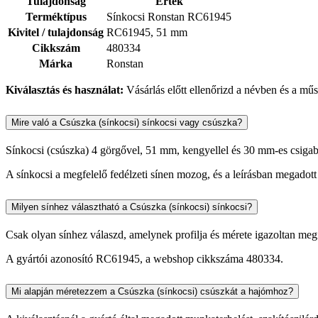
Tulajdonság
Érték
Terméktípus
Sínkocsi Ronstan RC61945
Kivitel / tulajdonság
RC61945, 51 mm
Cikkszám
480334
Márka
Ronstan
Kiválasztás és használat:
Vásárlás előtt ellenőrizd a névben és a műsz
Mire való a Csúszka (sínkocsi) sínkocsi vagy csúszka?
Sínkocsi (csúszka) 4 görgővel, 51 mm, kengyellel és 30 mm-es csigab
A sínkocsi a megfelelő fedélzeti sínen mozog, és a leírásban megadott
Milyen sínhez választható a Csúszka (sínkocsi) sínkocsi?
Csak olyan sínhez válaszd, amelynek profilja és mérete igazoltan megfe
A gyártói azonosító RC61945, a webshop cikkszáma 480334.
Mi alapján méretezzem a Csúszka (sínkocsi) csúszkát a hajómhoz?