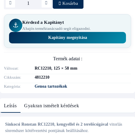
Kosárba
Kérdezd a Kapitányt
⚓
A hajós terméktanácsadó segít eligazodni.
Kapitány megnyitása
Termék adatai :
Változat
RC12210, 125 × 58 mm
Cikkszám
4812210
Kategória
Genoa tartozékok
Leírás
Gyakran ismételt kérdések
Sínkocsi Ronstan RC12210, kengyellel és 2 terelőcsigával
vitorlás
sínrendszer kötélvezetési pontjának beállításához.