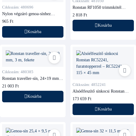
Cikkszám: 481050
Cikkszám: 480696
Ronstan RF1050 trimmkötél
kengyel
Nylon végzáró genoa-sínhez
2 818 Ft
Ronstan RC73280
965 Ft
Kosárba
Kosárba
Cikkszám: 480385
Ronstan traveller-sín, 24×19 mm,
3 m, fekete
Cikkszám: 4852241
21 003 Ft
Alsóélfeszítő sínkocsi Ronstan
RC52241, furatstopperrel
Kosárba
173 659 Ft
Kosárba