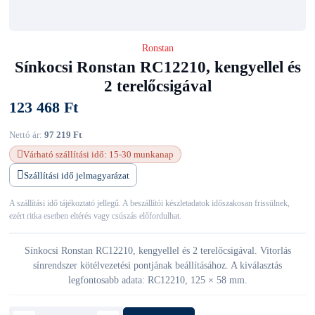
Ronstan
Sínkocsi Ronstan RC12210, kengyellel és
2 terelőcsigával
123 468 Ft
Nettó ár:
97 219 Ft
Várható szállítási idő: 15-30 munkanap
Szállítási idő jelmagyarázat
A szállítási idő tájékoztató jellegű. A beszállítói készletadatok időszakosan frissülnek,
ezért ritka esetben eltérés vagy csúszás előfordulhat.
Sínkocsi Ronstan RC12210, kengyellel és 2 terelőcsigával. Vitorlás
sínrendszer kötélvezetési pontjának beállításához. A kiválasztás
legfontosabb adata: RC12210, 125 × 58 mm.