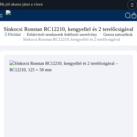
Ha jól akarsz járni a vízen
hajo-felszereles.hu
Sínkocsi Ronstan RC12210, kengyellel és 2 terelőcsigával
Főoldal
Erőátviteli rendszerek fedélzeti szerelvény
Genoa tartozékok
Sínkocsi Ronstan RC12210, kengyellel és 2 terelőcsigával