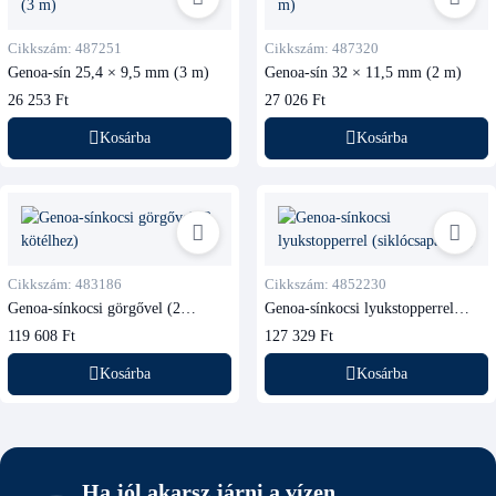
Cikkszám: 487251
Cikkszám: 487320
Genoa-sín 25,4 × 9,5 mm (3 m)
Genoa-sín 32 × 11,5 mm (2 m)
26 253 Ft
27 026 Ft
Kosárba
Kosárba
Cikkszám: 483186
Cikkszám: 4852230
Genoa-sínkocsi görgővel (2
Genoa-sínkocsi lyukstopperrel
kötélhez)
(siklócsapágyas)
119 608 Ft
127 329 Ft
Kosárba
Kosárba
Ha jól akarsz járni a vízen