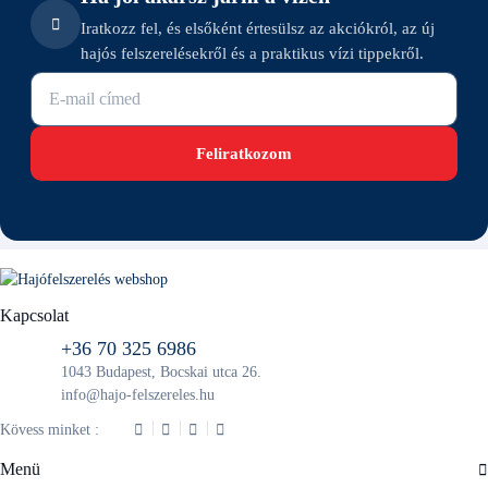
Iratkozz fel, és elsőként értesülsz az akciókról, az új
hajós felszerelésekről és a praktikus vízi tippekről.
E-mail cím
Feliratkozom
Kapcsolat
+36 70 325 6986
1043 Budapest, Bocskai utca 26.
info@hajo-felszereles.hu
Kövess minket :
Menü