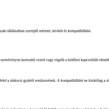
aki táblázatban szereplő méretet, kivitelt és kompatibilitást.
 szerelvényen keresztül vezeti vagy rögzíti a kötélzet kapcsolódó elemét
lel a sínkocsi gyártói rendszerének. A kompatibilitást ne kizárólag a s