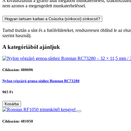
A kiválasztásnál a gyártó által megadott munkaterhelést, szakítószilár
nem azonos a megengedett munkaterheléssel.
Hogyan tartsam karban a Csúszka (sínkocsi) sínkocsit?
Tartsd tisztán a sínt és a futófelületeket, rendszeresen öblítsd le az 
szerint használj.
A kategóriából ajánljuk
Cikkszám: 480696
Nylon végzáró genoa-sínhez Ronstan RC73280
965 Ft
Kosárba
Cikkszám: 481050