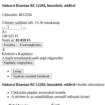
Sínkocsi Ronstan RC12204, hosszított, seklivel
Cikkszám:
4812204
Várható szállítási idő: 15-30 munkanap
Ár:
108 025 Ft
Nettó ár:
85 059 Ft
Kosárba
Kívánságlistára
⚓
Kérdezd a Kapitányt
A hajós terméktanácsadó segít eligazodni.
Kapitány megnyitása
Leírás
Gyakran ismételt kérdések
Sínkocsi Ronstan RC12204, hosszított, seklivel
vitorlás sínrendszer
Cikkszám alapján azonosított termék.
A névben és az adattáblában szereplő műszaki kivitel.