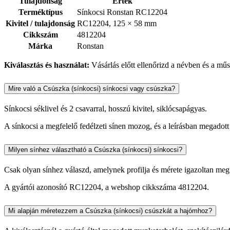
Tulajdonság
Érték
Terméktípus
Sínkocsi Ronstan RC12204
Kivitel / tulajdonság
RC12204, 125 × 58 mm
Cikkszám
4812204
Márka
Ronstan
Kiválasztás és használat:
Vásárlás előtt ellenőrizd a névben és a műsz
Mire való a Csúszka (sínkocsi) sínkocsi vagy csúszka?
Sínkocsi séklivel és 2 csavarral, hosszú kivitel, siklócsapágyas.
A sínkocsi a megfelelő fedélzeti sínen mozog, és a leírásban megadott
Milyen sínhez választható a Csúszka (sínkocsi) sínkocsi?
Csak olyan sínhez válaszd, amelynek profilja és mérete igazoltan megfe
A gyártói azonosító RC12204, a webshop cikkszáma 4812204.
Mi alapján méretezzem a Csúszka (sínkocsi) csúszkát a hajómhoz?