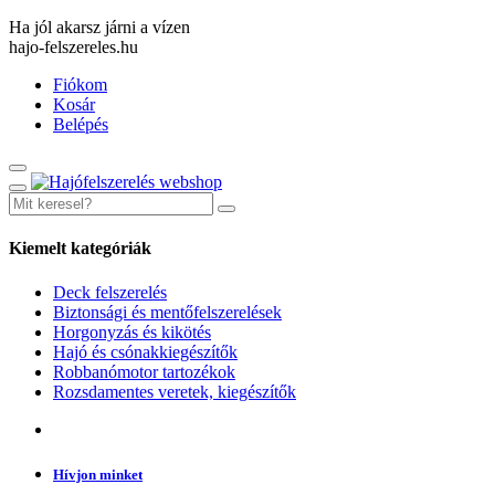
Ha jól akarsz járni a vízen
hajo-felszereles.hu
Fiókom
Kosár
Belépés
Kiemelt kategóriák
Deck felszerelés
Biztonsági és mentőfelszerelések
Horgonyzás és kikötés
Hajó és csónakkiegészítők
Robbanómotor tartozékok
Rozsdamentes veretek, kiegészítők
Hívjon minket