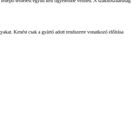
 fellépő terhelést együtt kell figyelembe venned. A szakítószilárdság
págyakat. Kenést csak a gyártó adott rendszerre vonatkozó előírása