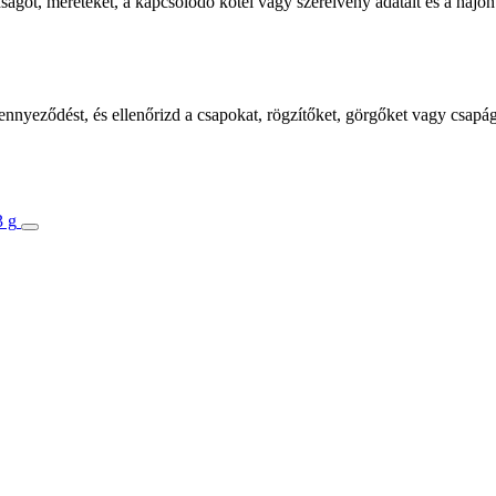
dságot, méreteket, a kapcsolódó kötél vagy szerelvény adatait és a hajón
elszennyeződést, és ellenőrizd a csapokat, rögzítőket, görgőket vagy csa