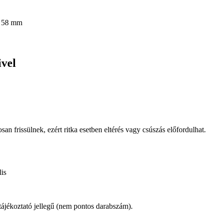
ivel
osan frissülnek, ezért ritka esetben eltérés vagy csúszás előfordulhat.
is
 tájékoztató jellegű (nem pontos darabszám).