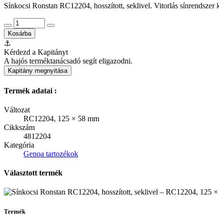
Sínkocsi Ronstan RC12204, hosszított, seklivel. Vitorlás sínrendszer
Kosárba
⚓
Kérdezd a Kapitányt
A hajós terméktanácsadó segít eligazodni.
Kapitány megnyitása
Termék adatai :
Változat
RC12204, 125 × 58 mm
Cikkszám
4812204
Kategória
Genoa tartozékok
Választott termék
Termék