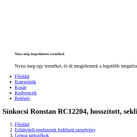
Nincs még megtekintett terméked.
Nyiss meg egy terméket, és itt megjelennek a legutóbb megnéze
Főoldal
Kategóriák
Kosár
Kedvencek
Belépés
Sínkocsi Ronstan RC12204, hosszított, sekl
Főoldal
Erőátviteli rendszerek fedélzeti szerelvény
Genoa tartozékok