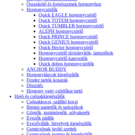
Összekötő és forgószemek horgonyhoz
Horgonycsörlők
Quick EAGLE horgonycsörlő
Quick TOTEM horgonycsörlő
Quick TUMBLER horgonycsörlő
ALEPH horgonycsörlő
Quick PRINCE horgonycsörlő
Quick GENIUS horgonycsörlő
Quick Hector horgonycsörlő
Horgonycsörlő távirányítók, tartozékok
Horgonycsörlő kapcsolók
Quick dobos horgonycsörlők
ANCHOR BUDDY
Horgonyláncok kiegészítők
Fender tartók kosarak
Dörzsléc
Horgony vagy csörlőkar tartó
Hajó és csónakkiegészítők
Csónakkocsi, szállító kocsi
Bimini naptetők és tartozékok
Görgők, gumigörgők, sólyakerék
Evezők pádlik
Evezővillák, hüvelyek kiegészítők
Gumicsónak javító szettek
Gumicsónak pumpa és kiegészítők