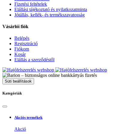
Fizetési feltételek
Elállási tájékoztató és nyilatkozatminta
Jótállás, kellék- és termékszavatosság
Vásárlói fiók
Belépés
Regisztráció
Fiókom
Kosár
Elállás a szerződéstől
Süti beállítások
Kategóriák
Akciós termékek
Akció