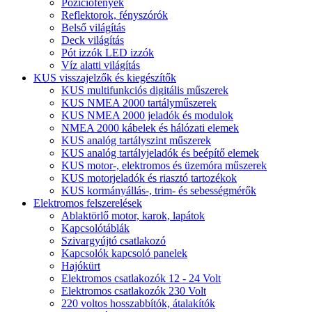
Pozíciófények
Reflektorok, fényszórók
Belső világítás
Deck világítás
Pót izzók LED izzók
Víz alatti világítás
KUS visszajelzők és kiegészítők
KUS multifunkciós digitális műszerek
KUS NMEA 2000 tartályműszerek
KUS NMEA 2000 jeladók és modulok
NMEA 2000 kábelek és hálózati elemek
KUS analóg tartályszint műszerek
KUS analóg tartályjeladók és beépítő elemek
KUS motor-, elektromos és üzemóra műszerek
KUS motorjeladók és riasztó tartozékok
KUS kormányállás-, trim- és sebességmérők
Elektromos felszerelések
Ablaktörlő motor, karok, lapátok
Kapcsolótáblák
Szivargyújtó csatlakozó
Kapcsolók kapcsoló panelek
Hajókürt
Elektromos csatlakozók 12 - 24 Volt
Elektromos csatlakozók 230 Volt
220 voltos hosszabbítók, átalakítók