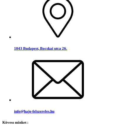
1043 Budapest, Bocskai utca 26.
info@hajo-felszereles.hu
Kövess minket :