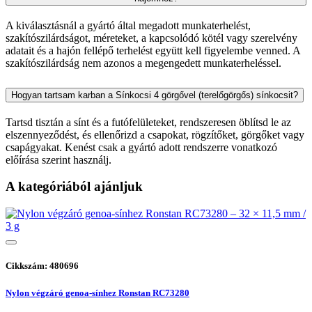
A kiválasztásnál a gyártó által megadott munkaterhelést,
szakítószilárdságot, méreteket, a kapcsolódó kötél vagy szerelvény
adatait és a hajón fellépő terhelést együtt kell figyelembe venned. A
szakítószilárdság nem azonos a megengedett munkaterheléssel.
Hogyan tartsam karban a Sínkocsi 4 görgővel (terelőgörgős) sínkocsit?
Tartsd tisztán a sínt és a futófelületeket, rendszeresen öblítsd le az
elszennyeződést, és ellenőrizd a csapokat, rögzítőket, görgőket vagy
csapágyakat. Kenést csak a gyártó adott rendszerre vonatkozó
előírása szerint használj.
A kategóriából ajánljuk
Cikkszám: 480696
Nylon végzáró genoa-sínhez Ronstan RC73280