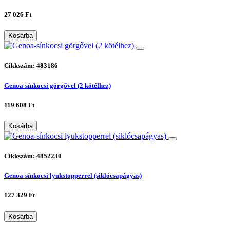
27 026 Ft
Kosárba
Cikkszám: 483186
Genoa-sínkocsi görgővel (2 kötélhez)
119 608 Ft
Kosárba
Cikkszám: 4852230
Genoa-sínkocsi lyukstopperrel (siklócsapágyas)
127 329 Ft
Kosárba