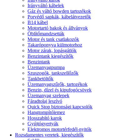
Irányváltó kábelek
Gáz és váltó bowden tartozékok
Porvédő sapkák, kábelátvezetők
B14 kábel
Motortartó bakok és állványok
Öblítőmandzsetták
Motor és tank csatlakozók
Takaróponyva külmotorhoz
Motor zárak, lopásgátlók
Benzintank kiegészítők
Benzintank
Üzemanyagpumpa
Szuszogók, tankszellőzők
Tankbetöltők
Üzemanyagszűrők, tartozékok
Benzin, dízel és kipufogócsövek
Üzemanyag szelepek
Fáradtolaj leszívó
Quick Stop biztonsági kapcsolók
Hangtompítólemez
Hosszabító karok
Gyújtógyertyák
Elektromos motortérfedél-nyitók
Rozsdamentes veretek, kiegészítők