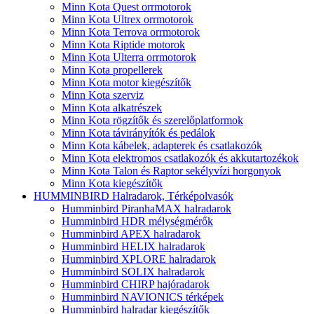
Minn Kota Quest orrmotorok
Minn Kota Ultrex orrmotorok
Minn Kota Terrova orrmotorok
Minn Kota Riptide motorok
Minn Kota Ulterra orrmotorok
Minn Kota propellerek
Minn Kota motor kiegészítők
Minn Kota szerviz
Minn Kota alkatrészek
Minn Kota rögzítők és szerelőplatformok
Minn Kota távirányítók és pedálok
Minn Kota kábelek, adapterek és csatlakozók
Minn Kota elektromos csatlakozók és akkutartozékok
Minn Kota Talon és Raptor sekélyvízi horgonyok
Minn Kota kiegészítők
HUMMINBIRD Halradarok, Térképolvasók
Humminbird PiranhaMAX halradarok
Humminbird HDR mélységmérők
Humminbird APEX halradarok
Humminbird HELIX halradarok
Humminbird XPLORE halradarok
Humminbird SOLIX halradarok
Humminbird CHIRP hajóradarok
Humminbird NAVIONICS térképek
Humminbird halradar kiegészítők