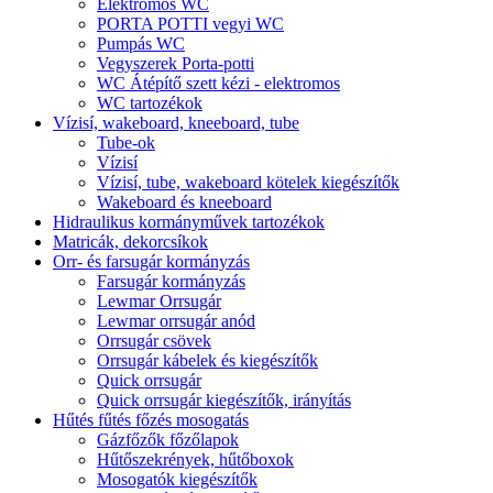
Elektromos WC
PORTA POTTI vegyi WC
Pumpás WC
Vegyszerek Porta-potti
WC Átépítő szett kézi - elektromos
WC tartozékok
Vízisí, wakeboard, kneeboard, tube
Tube-ok
Vízisí
Vízisí, tube, wakeboard kötelek kiegészítők
Wakeboard és kneeboard
Hidraulikus kormányművek tartozékok
Matricák, dekorcsíkok
Orr- és farsugár kormányzás
Farsugár kormányzás
Lewmar Orrsugár
Lewmar orrsugár anód
Orrsugár csövek
Orrsugár kábelek és kiegészítők
Quick orrsugár
Quick orrsugár kiegészítők, irányítás
Hűtés fűtés főzés mosogatás
Gázfőzők főzőlapok
Hűtőszekrények, hűtőboxok
Mosogatók kiegészítők