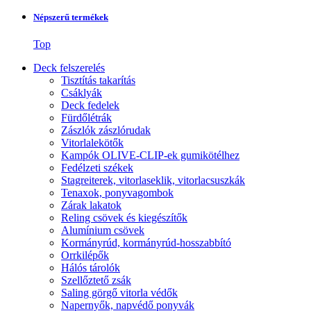
Népszerű termékek
Top
Deck felszerelés
Tisztítás takarítás
Csáklyák
Deck fedelek
Fürdőlétrák
Zászlók zászlórudak
Vitorlalekötők
Kampók OLIVE-CLIP-ek gumikötélhez
Fedélzeti székek
Stagreiterek, vitorlaseklik, vitorlacsuszkák
Tenaxok, ponyvagombok
Zárak lakatok
Reling csövek és kiegészítők
Alumínium csövek
Kormányrúd, kormányrúd-hosszabbító
Orrkilépők
Hálós tárolók
Szellőztető zsák
Saling görgő vitorla védők
Napernyők, napvédő ponyvák