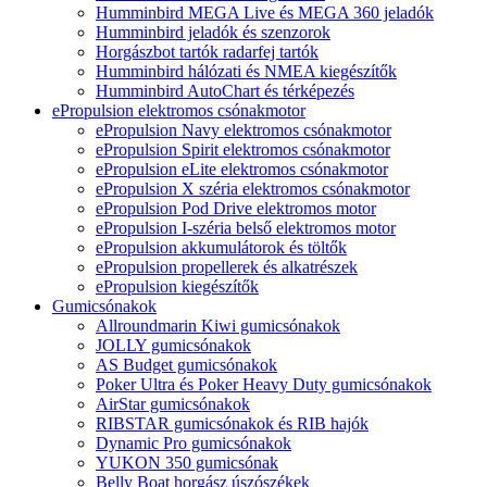
Humminbird MEGA Live és MEGA 360 jeladók
Humminbird jeladók és szenzorok
Horgászbot tartók radarfej tartók
Humminbird hálózati és NMEA kiegészítők
Humminbird AutoChart és térképezés
ePropulsion elektromos csónakmotor
ePropulsion Navy elektromos csónakmotor
ePropulsion Spirit elektromos csónakmotor
ePropulsion eLite elektromos csónakmotor
ePropulsion X széria elektromos csónakmotor
ePropulsion Pod Drive elektromos motor
ePropulsion I-széria belső elektromos motor
ePropulsion akkumulátorok és töltők
ePropulsion propellerek és alkatrészek
ePropulsion kiegészítők
Gumicsónakok
Allroundmarin Kiwi gumicsónakok
JOLLY gumicsónakok
AS Budget gumicsónakok
Poker Ultra és Poker Heavy Duty gumicsónakok
AirStar gumicsónakok
RIBSTAR gumicsónakok és RIB hajók
Dynamic Pro gumicsónakok
YUKON 350 gumicsónak
Belly Boat horgász úszószékek