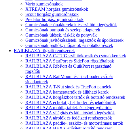
Vario gumicsónakok
XTREAM horgász gumicsónakok
Scout horgász gumicsónakok
Predator horgász gumicsónakok
Gumicsónak csónakkerekek és szállító kiegészítők
Gumicsónak pumpák és szelep adapterek
Gumicsónak ülések, táskák és ponyvák
Gumicsónak javítókészletek, ragasztók és ápolószerek
Gumicsónak padlók, ülőpadok és pótalkatrészek
RAILBLAZA rögzítő rendszerek
RAILBLAZA C-TUG szállítókocsik és csónakkerekek
RAILBLAZA StarPort és SidePort rögzítőtalpak
RAILBLAZA RibPort és QuikPort ragasztható
rögzítők
RAILBLAZA RailMount és TracLoader cső- és
sínadapterek
RAILBLAZA T-Nut sínek és TracPort panelek
RAILBLAZA kameratartók és állítható karok
RAILBLAZA horgászbot-tartók és bottartó rendszerek
RAILBLAZA echolot-, fishfinder- és jeladótartók
RAILBLAZA mobil-, tablet- és képernyőtartók
RAILBLAZA világítás és láthatósági kiegészítők
RAILBLAZA tárolók és fedélzeti rendszerezők
RAILBLAZA paddle-, eszköz- és motortámasz tartók
RAILBLAZA HEXX erősített rögzítő rendszer