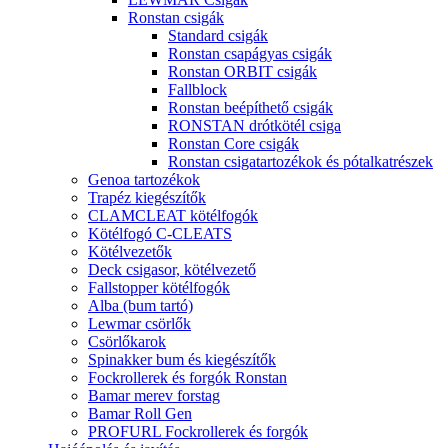
Ronstan csigák
Standard csigák
Ronstan csapágyas csigák
Ronstan ORBIT csigák
Fallblock
Ronstan beépíthető csigák
RONSTAN drótkötél csiga
Ronstan Core csigák
Ronstan csigatartozékok és pótalkatrészek
Genoa tartozékok
Trapéz kiegészítők
CLAMCLEAT kötélfogók
Kötélfogó C-CLEATS
Kötélvezetők
Deck csigasor, kötélvezető
Fallstopper kötélfogók
Alba (bum tartó)
Lewmar csörlők
Csörlőkarok
Spinakker bum és kiegészítők
Fockrollerek és forgók Ronstan
Bamar merev forstag
Bamar Roll Gen
PROFURL Fockrollerek és forgók