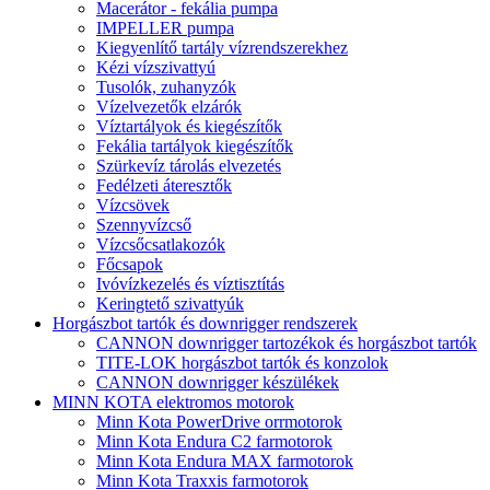
Macerátor - fekália pumpa
IMPELLER pumpa
Kiegyenlítő tartály vízrendszerekhez
Kézi vízszivattyú
Tusolók, zuhanyzók
Vízelvezetők elzárók
Víztartályok és kiegészítők
Fekália tartályok kiegészítők
Szürkevíz tárolás elvezetés
Fedélzeti áteresztők
Vízcsövek
Szennyvízcső
Vízcsőcsatlakozók
Főcsapok
Ivóvízkezelés és víztisztítás
Keringtető szivattyúk
Horgászbot tartók és downrigger rendszerek
CANNON downrigger tartozékok és horgászbot tartók
TITE-LOK horgászbot tartók és konzolok
CANNON downrigger készülékek
MINN KOTA elektromos motorok
Minn Kota PowerDrive orrmotorok
Minn Kota Endura C2 farmotorok
Minn Kota Endura MAX farmotorok
Minn Kota Traxxis farmotorok