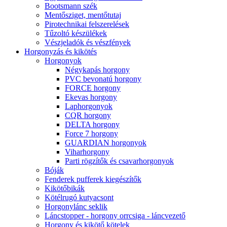
Bootsmann szék
Mentősziget, mentőtutaj
Pirotechnikai felszerelések
Tűzoltó készülékek
Vészjeladók és vészfények
Horgonyzás és kikötés
Horgonyok
Négykapás horgony
PVC bevonatú horgony
FORCE horgony
Ekevas horgony
Laphorgonyok
CQR horgony
DELTA horgony
Force 7 horgony
GUARDIAN horgonyok
Viharhorgony
Parti rögzítők és csavarhorgonyok
Bóják
Fenderek pufferek kiegészítők
Kikötőbikák
Kötélrugó kutyacsont
Horgonylánc seklik
Láncstopper - horgony orrcsiga - láncvezető
Horgony és kikötő kötelek