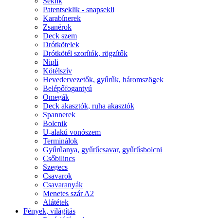
Seklik
Patentseklik - snapsekli
Karabínerek
Zsanérok
Deck szem
Drótkötelek
Drótkötél szorítók, rögzítők
Nipli
Kötélszív
Hevedervezetők, gyűrűk, háromszögek
Belépőfogantyú
Omegák
Deck akasztók, ruha akasztók
Spannerek
Bolcnik
U-alakú vonószem
Terminálok
Gyűrűanya, gyűrűcsavar, gyűrűsbolcni
Csőbilincs
Szegecs
Csavarok
Csavaranyák
Menetes szár A2
Alátétek
Fények, világítás