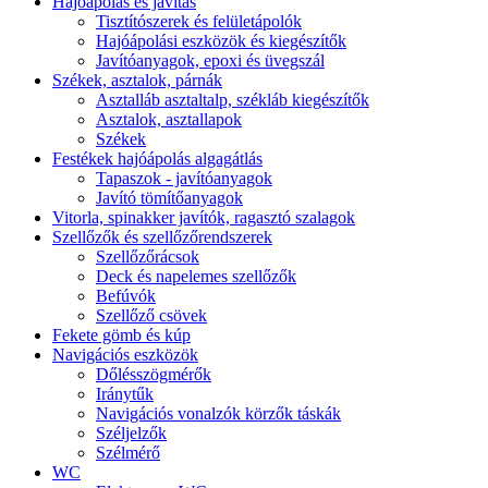
Hajóápolás és javítás
Tisztítószerek és felületápolók
Hajóápolási eszközök és kiegészítők
Javítóanyagok, epoxi és üvegszál
Székek, asztalok, párnák
Asztalláb asztaltalp, székláb kiegészítők
Asztalok, asztallapok
Székek
Festékek hajóápolás algagátlás
Tapaszok - javítóanyagok
Javító tömítőanyagok
Vitorla, spinakker javítók, ragasztó szalagok
Szellőzők és szellőzőrendszerek
Szellőzőrácsok
Deck és napelemes szellőzők
Befúvók
Szellőző csövek
Fekete gömb és kúp
Navigációs eszközök
Dőlésszögmérők
Iránytűk
Navigációs vonalzók körzők táskák
Széljelzők
Szélmérő
WC