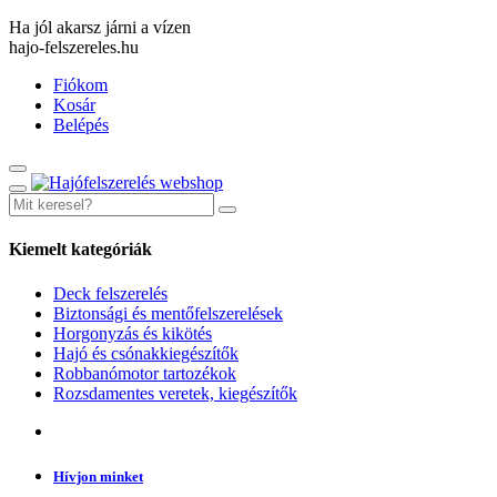
Ha jól akarsz járni a vízen
hajo-felszereles.hu
Fiókom
Kosár
Belépés
Kiemelt kategóriák
Deck felszerelés
Biztonsági és mentőfelszerelések
Horgonyzás és kikötés
Hajó és csónakkiegészítők
Robbanómotor tartozékok
Rozsdamentes veretek, kiegészítők
Hívjon minket