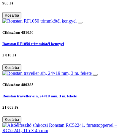
965 Ft
Kosárba
Cikkszám: 481050
Ronstan RF1050 trimmkötél kengyel
2 818 Ft
Kosárba
Cikkszám: 480385
Ronstan traveller-sín, 24×19 mm, 3 m, fekete
21 003 Ft
Kosárba