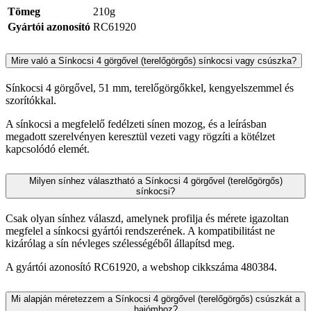
Tömeg
210g
Gyártói azonosító
RC61920
Mire való a Sínkocsi 4 görgővel (terelőgörgős) sínkocsi vagy csúszka?
Sínkocsi 4 görgővel, 51 mm, terelőgörgőkkel, kengyelszemmel és
szorítókkal.
A sínkocsi a megfelelő fedélzeti sínen mozog, és a leírásban
megadott szerelvényen keresztül vezeti vagy rögzíti a kötélzet
kapcsolódó elemét.
Milyen sínhez választható a Sínkocsi 4 görgővel (terelőgörgős)
sínkocsi?
Csak olyan sínhez válaszd, amelynek profilja és mérete igazoltan
megfelel a sínkocsi gyártói rendszerének. A kompatibilitást ne
kizárólag a sín névleges szélességéből állapítsd meg.
A gyártói azonosító RC61920, a webshop cikkszáma 480384.
Mi alapján méretezzem a Sínkocsi 4 görgővel (terelőgörgős) csúszkát a
hajómhoz?