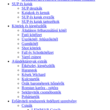
SUP és kajak
SUP deszkák
Kajakok és kenuk
SUP és kajak evezők
SUP és kajak tartozékok
Kötelek és kiegészítők
Általános felhasználású kötél
Futó kötélzet
Úszókötél, felúszókötél
Gumikötél
Shot kötelek
Fall és Schotkötélzet
Varró zsineg
Ajándéktárgyak extrák
Étkészlet, kiegészítők
Harangok
Kések Wichard
Kulcstartók
Órák barométerek hőmérők
Ronstan karóra - rajtóra
Seklinyitók csomóbontók
Pohártartók
Erőátviteli rendszerek fedélzeti szerelvény
Csigák
LEWMAR Csigák