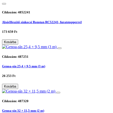
Cikkszám: 4852241
Alsóélfeszítő sínkocsi Ronstan RC52241, furatstopperrel
173 659 Ft
Kosárba
Cikkszám: 487251
Genoa-sín 25,4 × 9,5 mm (3 m)
26 253 Ft
Kosárba
Cikkszám: 487320
Genoa-sín 32 × 11,5 mm (2 m)