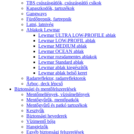
TBS csúszásgátlók, csúszásgátló csíkok
Kapaszkodók, tartozékok
Gangways
Fürdőtrepnik, fartrepnik
Latni, latnivég
Ablakok Lewmar
Lewmar ULTRA LOW-PROFILE ablak
Lewmar LOW-PROFIL ablak
Lewmar MEDIUM ablak
Lewmar OCEAN ablak
Lewmar rozsdamentes ablakok
Lewmar Standard ablak
Lewmar ablak kiegészítők
Lewmar ablak belső keret
Radarreflektor, radarreflektorok
Árboc, deck lépcső
Biztonsági és mentőfelszerelések
Mentőmellények, vízisímellények
Mentőgyűrűk, mentőpatkók
Mentőgyűrű és patkó tartozékok
Kesztyűk
Biztonsági hevederek
Vízimentő bója
Hangjelzők
Egyéb biztonsági felszerelések