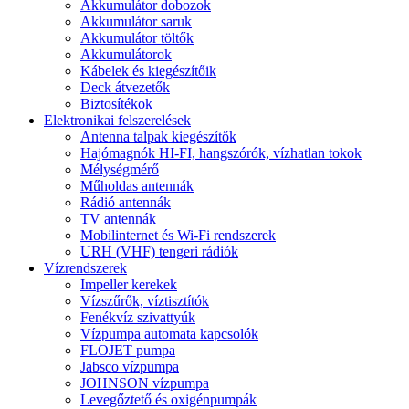
Akkumulátor dobozok
Akkumulátor saruk
Akkumulátor töltők
Akkumulátorok
Kábelek és kiegészítőik
Deck átvezetők
Biztosítékok
Elektronikai felszerelések
Antenna talpak kiegészítők
Hajómagnók HI-FI, hangszórók, vízhatlan tokok
Mélységmérő
Műholdas antennák
Rádió antennák
TV antennák
Mobilinternet és Wi-Fi rendszerek
URH (VHF) tengeri rádiók
Vízrendszerek
Impeller kerekek
Vízszűrők, víztisztítók
Fenékvíz szivattyúk
Vízpumpa automata kapcsolók
FLOJET pumpa
Jabsco vízpumpa
JOHNSON vízpumpa
Levegőztető és oxigénpumpák