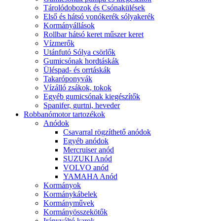
Tárolódobozok és Csónakülések
Első és hátsó vonókerék sólyakerék
Kormányállások
Rollbar hátsó keret műszer keret
Vízmerők
Utánfutó Sólya csörlők
Gumicsónak hordtáskák
Üléspad- és orrtáskák
Takaróponyvák
Vízálló zsákok, tokok
Egyéb gumicsónak kiegészítők
Spanifer, gurtni, heveder
Robbanómotor tartozékok
Anódok
Csavarral rögzíthető anódok
Egyéb anódok
Mercruiser anód
SUZUKI Anód
VOLVO anód
YAMAHA Anód
Kormányok
Kormánykábelek
Kormányművek
Kormányösszekötők
Irányváltó karok