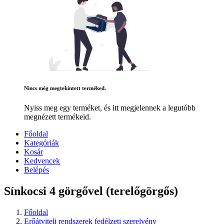
Nincs még megtekintett terméked.
Nyiss meg egy terméket, és itt megjelennek a legutóbb
megnézett termékeid.
Főoldal
Kategóriák
Kosár
Kedvencek
Belépés
Sínkocsi 4 görgővel (terelőgörgős)
Főoldal
Erőátviteli rendszerek fedélzeti szerelvény