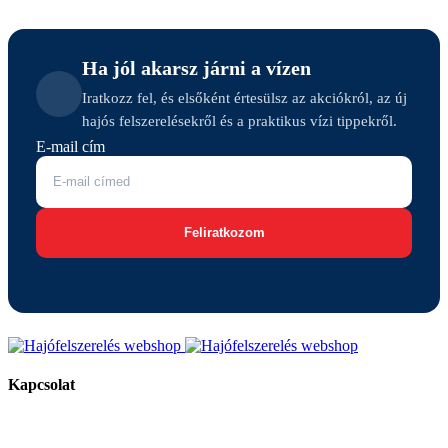
Ha jól akarsz járni a vízen
Iratkozz fel, és elsőként értesülsz az akciókról, az új
hajós felszerelésekről és a praktikus vízi tippekről.
E-mail cím
Feliratkozom
Kapcsolat