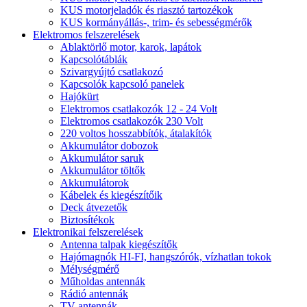
KUS motorjeladók és riasztó tartozékok
KUS kormányállás-, trim- és sebességmérők
Elektromos felszerelések
Ablaktörlő motor, karok, lapátok
Kapcsolótáblák
Szivargyújtó csatlakozó
Kapcsolók kapcsoló panelek
Hajókürt
Elektromos csatlakozók 12 - 24 Volt
Elektromos csatlakozók 230 Volt
220 voltos hosszabbítók, átalakítók
Akkumulátor dobozok
Akkumulátor saruk
Akkumulátor töltők
Akkumulátorok
Kábelek és kiegészítőik
Deck átvezetők
Biztosítékok
Elektronikai felszerelések
Antenna talpak kiegészítők
Hajómagnók HI-FI, hangszórók, vízhatlan tokok
Mélységmérő
Műholdas antennák
Rádió antennák
TV antennák