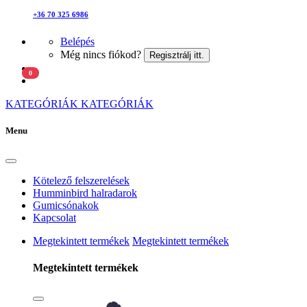
+36 70 325 6986
Belépés
Még nincs fiókod?
Regisztrálj itt.
0
KATEGÓRIÁK
KATEGÓRIÁK
Menu
Kötelező felszerelések
Humminbird halradarok
Gumicsónakok
Kapcsolat
Megtekintett termékek
Megtekintett termékek
Megtekintett termékek