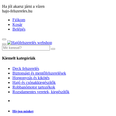
Ha jól akarsz járni a vízen
hajo-felszereles.hu
Fiókom
Kosár
Belépés
Kiemelt kategóriák
Deck felszerelés
Biztonsági és mentőfelszerelések
Horgonyzás és kikötés
Hajó és csónakkiegészítők
Robbanómotor tartozékok
Rozsdamentes veretek, kiegészítők
Hívjon minket