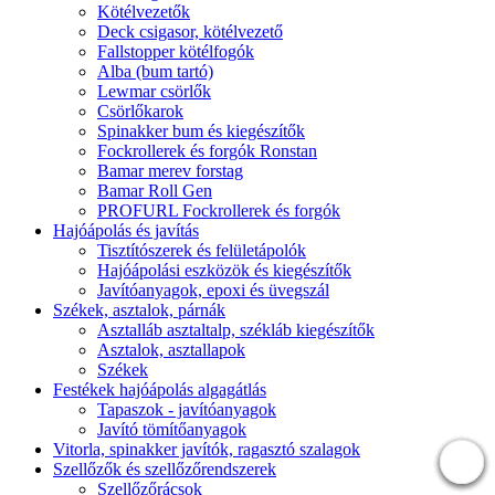
Kötélvezetők
Deck csigasor, kötélvezető
Fallstopper kötélfogók
Alba (bum tartó)
Lewmar csörlők
Csörlőkarok
Spinakker bum és kiegészítők
Fockrollerek és forgók Ronstan
Bamar merev forstag
Bamar Roll Gen
PROFURL Fockrollerek és forgók
Hajóápolás és javítás
Tisztítószerek és felületápolók
Hajóápolási eszközök és kiegészítők
Javítóanyagok, epoxi és üvegszál
Székek, asztalok, párnák
Asztalláb asztaltalp, székláb kiegészítők
Asztalok, asztallapok
Székek
Festékek hajóápolás algagátlás
Tapaszok - javítóanyagok
Javító tömítőanyagok
Vitorla, spinakker javítók, ragasztó szalagok
Szellőzők és szellőzőrendszerek
Szellőzőrácsok