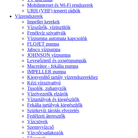
Mobilinternet és Wi-Fi rendszerek
URH (VHF) tengeri rádiók
Vízrendszerek
Impeller kerekek
Vízszűrők, víztisztítók
Fenékvíz szivattyúk
Vízpumpa automata kapcsolók
FLOJET pumpa
Jabsco vízpumpa
JOHNSON vízpumpa
Levegőztető és oxigénpumpák
Macerátor - fekália pumpa
IMPELLER pumpa
Kiegyenlítő tartály vízrendszerekhez
Kézi vízszivattyú
Tusolók, zuhanyzók
Vízelvezetők elzárók
Víztartályok és kiegészítők
Fekália tartályok kiegészítők
Szürkevíz tárolás elvezetés
Fedélzeti áteresztők
Vízcsövek
Szennyvízcső
Vízcsőcsatlakozók