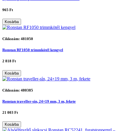
965 Ft
Kosárba
Cikkszám: 481050
Ronstan RF1050 trimmkötél kengyel
2 818 Ft
Kosárba
Cikkszám: 480385
Ronstan traveller-sín, 24×19 mm, 3 m, fekete
21 003 Ft
Kosárba