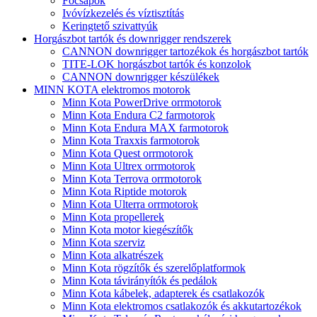
Főcsapok
Ivóvízkezelés és víztisztítás
Keringtető szivattyúk
Horgászbot tartók és downrigger rendszerek
CANNON downrigger tartozékok és horgászbot tartók
TITE-LOK horgászbot tartók és konzolok
CANNON downrigger készülékek
MINN KOTA elektromos motorok
Minn Kota PowerDrive orrmotorok
Minn Kota Endura C2 farmotorok
Minn Kota Endura MAX farmotorok
Minn Kota Traxxis farmotorok
Minn Kota Quest orrmotorok
Minn Kota Ultrex orrmotorok
Minn Kota Terrova orrmotorok
Minn Kota Riptide motorok
Minn Kota Ulterra orrmotorok
Minn Kota propellerek
Minn Kota motor kiegészítők
Minn Kota szerviz
Minn Kota alkatrészek
Minn Kota rögzítők és szerelőplatformok
Minn Kota távirányítók és pedálok
Minn Kota kábelek, adapterek és csatlakozók
Minn Kota elektromos csatlakozók és akkutartozékok