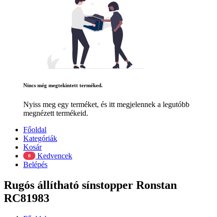
Nincs még megtekintett terméked.
Nyiss meg egy terméket, és itt megjelennek a legutóbb
megnézett termékeid.
Főoldal
Kategóriák
Kosár
Kedvencek
0
Belépés
Rugós állítható sínstopper Ronstan
RC81983