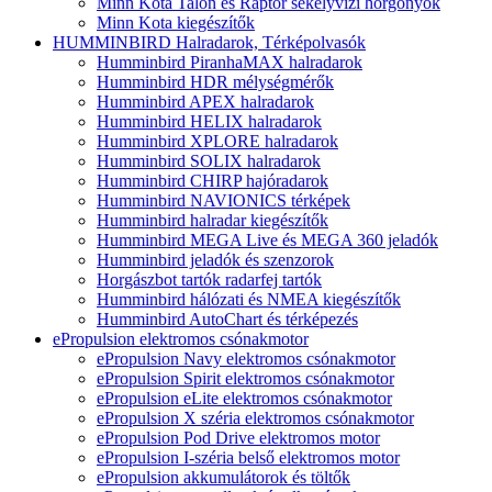
Minn Kota Talon és Raptor sekélyvízi horgonyok
Minn Kota kiegészítők
HUMMINBIRD Halradarok, Térképolvasók
Humminbird PiranhaMAX halradarok
Humminbird HDR mélységmérők
Humminbird APEX halradarok
Humminbird HELIX halradarok
Humminbird XPLORE halradarok
Humminbird SOLIX halradarok
Humminbird CHIRP hajóradarok
Humminbird NAVIONICS térképek
Humminbird halradar kiegészítők
Humminbird MEGA Live és MEGA 360 jeladók
Humminbird jeladók és szenzorok
Horgászbot tartók radarfej tartók
Humminbird hálózati és NMEA kiegészítők
Humminbird AutoChart és térképezés
ePropulsion elektromos csónakmotor
ePropulsion Navy elektromos csónakmotor
ePropulsion Spirit elektromos csónakmotor
ePropulsion eLite elektromos csónakmotor
ePropulsion X széria elektromos csónakmotor
ePropulsion Pod Drive elektromos motor
ePropulsion I-széria belső elektromos motor
ePropulsion akkumulátorok és töltők