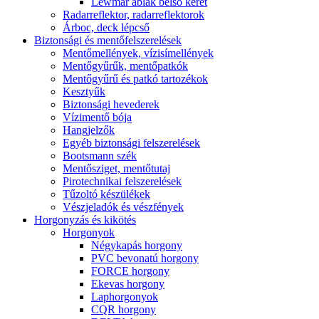
Lewmar ablak belső keret
Radarreflektor, radarreflektorok
Árboc, deck lépcső
Biztonsági és mentőfelszerelések
Mentőmellények, vízisímellények
Mentőgyűrűk, mentőpatkók
Mentőgyűrű és patkó tartozékok
Kesztyűk
Biztonsági hevederek
Vízimentő bója
Hangjelzők
Egyéb biztonsági felszerelések
Bootsmann szék
Mentősziget, mentőtutaj
Pirotechnikai felszerelések
Tűzoltó készülékek
Vészjeladók és vészfények
Horgonyzás és kikötés
Horgonyok
Négykapás horgony
PVC bevonatú horgony
FORCE horgony
Ekevas horgony
Laphorgonyok
CQR horgony