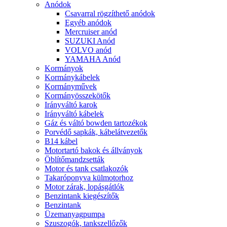
Anódok
Csavarral rögzíthető anódok
Egyéb anódok
Mercruiser anód
SUZUKI Anód
VOLVO anód
YAMAHA Anód
Kormányok
Kormánykábelek
Kormányművek
Kormányösszekötők
Irányváltó karok
Irányváltó kábelek
Gáz és váltó bowden tartozékok
Porvédő sapkák, kábelátvezetők
B14 kábel
Motortartó bakok és állványok
Öblítőmandzsetták
Motor és tank csatlakozók
Takaróponyva külmotorhoz
Motor zárak, lopásgátlók
Benzintank kiegészítők
Benzintank
Üzemanyagpumpa
Szuszogók, tankszellőzők