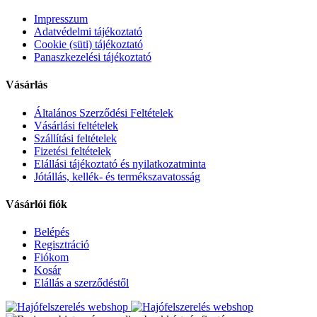
Impresszum
Adatvédelmi tájékoztató
Cookie (süti) tájékoztató
Panaszkezelési tájékoztató
Vásárlás
Általános Szerződési Feltételek
Vásárlási feltételek
Szállítási feltételek
Fizetési feltételek
Elállási tájékoztató és nyilatkozatminta
Jótállás, kellék- és termékszavatosság
Vásárlói fiók
Belépés
Regisztráció
Fiókom
Kosár
Elállás a szerződéstől