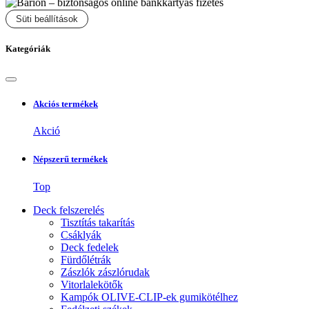
Süti beállítások
Kategóriák
Akciós termékek
Akció
Népszerű termékek
Top
Deck felszerelés
Tisztítás takarítás
Csáklyák
Deck fedelek
Fürdőlétrák
Zászlók zászlórudak
Vitorlalekötők
Kampók OLIVE-CLIP-ek gumikötélhez