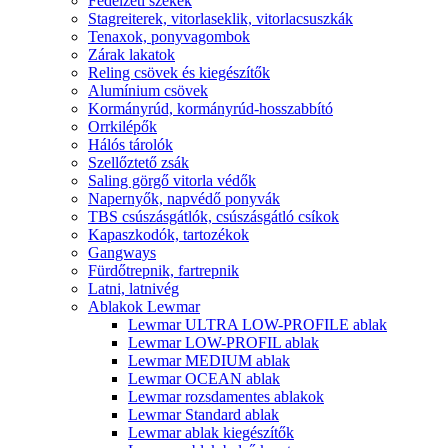
Fedélzeti székek
Stagreiterek, vitorlaseklik, vitorlacsuszkák
Tenaxok, ponyvagombok
Zárak lakatok
Reling csövek és kiegészítők
Alumínium csövek
Kormányrúd, kormányrúd-hosszabbító
Orrkilépők
Hálós tárolók
Szellőztető zsák
Saling görgő vitorla védők
Napernyők, napvédő ponyvák
TBS csúszásgátlók, csúszásgátló csíkok
Kapaszkodók, tartozékok
Gangways
Fürdőtrepnik, fartrepnik
Latni, latnivég
Ablakok Lewmar
Lewmar ULTRA LOW-PROFILE ablak
Lewmar LOW-PROFIL ablak
Lewmar MEDIUM ablak
Lewmar OCEAN ablak
Lewmar rozsdamentes ablakok
Lewmar Standard ablak
Lewmar ablak kiegészítők