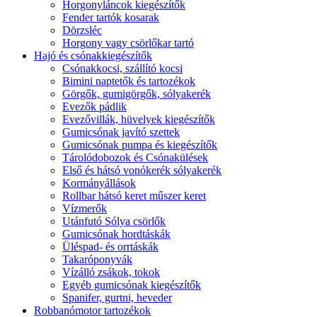
Horgonyláncok kiegészítők
Fender tartók kosarak
Dörzsléc
Horgony vagy csörlőkar tartó
Hajó és csónakkiegészítők
Csónakkocsi, szállító kocsi
Bimini naptetők és tartozékok
Görgők, gumigörgők, sólyakerék
Evezők pádlik
Evezővillák, hüvelyek kiegészítők
Gumicsónak javító szettek
Gumicsónak pumpa és kiegészítők
Tárolódobozok és Csónakülések
Első és hátsó vonókerék sólyakerék
Kormányállások
Rollbar hátsó keret műszer keret
Vízmerők
Utánfutó Sólya csörlők
Gumicsónak hordtáskák
Üléspad- és orrtáskák
Takaróponyvák
Vízálló zsákok, tokok
Egyéb gumicsónak kiegészítők
Spanifer, gurtni, heveder
Robbanómotor tartozékok