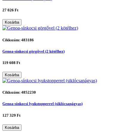
27 026 Ft
Kosárba
Cikkszám: 483186
Genoa-sínkocsi görgővel (2 kötélhez)
119 608 Ft
Kosárba
Cikkszám: 4852230
Genoa-sínkocsi lyukstopperrel (siklócsapágyas)
127 329 Ft
Kosárba