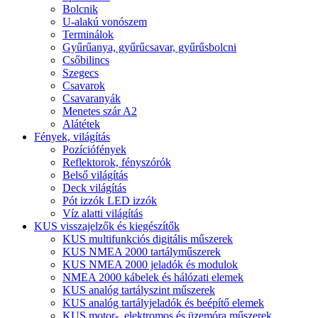
Bolcnik
U-alakú vonószem
Terminálok
Gyűrűanya, gyűrűcsavar, gyűrűsbolcni
Csőbilincs
Szegecs
Csavarok
Csavaranyák
Menetes szár A2
Alátétek
Fények, világítás
Pozíciófények
Reflektorok, fényszórók
Belső világítás
Deck világítás
Pót izzók LED izzók
Víz alatti világítás
KUS visszajelzők és kiegészítők
KUS multifunkciós digitális műszerek
KUS NMEA 2000 tartályműszerek
KUS NMEA 2000 jeladók és modulok
NMEA 2000 kábelek és hálózati elemek
KUS analóg tartályszint műszerek
KUS analóg tartályjeladók és beépítő elemek
KUS motor-, elektromos és üzemóra műszerek