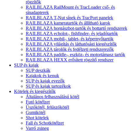
rögzítők
RAILBLAZA RailMount és TracLoader cső- és
sínadapterek
RAILBLAZA T-Nut sínek és TracPort panelek
RAILBLAZA kameratartók és állítható karok
RAILBLAZA horgászbot-tartók és bottartó rendszerek
RAILBLAZA echolot-, fishfinder- és jeladótartók
RAILBLAZA mobil-, tablet- és képernyőtartók
RAILBLAZA világítás és láthatósági kiegészítők
RAILBLAZA tárolók és fedélzeti rendszerezők
RAILBLAZA paddle-, eszköz- és motortámasz tartók
RAILBLAZA HEXX erősített rögzítő rendszer
SUP és kajak
SUP deszkák
Kajakok és kenuk
SUP és kajak evezők
SUP és kajak tartozékok
Kötelek és kiegészítők
Általános felhasználású kötél
Futó kötélzet
Úszókötél, felúszókötél
Gumikötél
Shot kötelek
Fall és Schotkötélzet
Varró zsineg