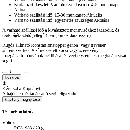
Korlátozott készlet. Várható szállítási idő: 4-6 munkanap
Aktuális
Várható szállítási idő: 15-30 munkanap
Aktuális
Várható szállítási idő: egyeztetés szükséges
Aktuális
A várható szállítási idő a kiválasztott mennyiséghez igazodik, és
csak tájékoztató jellegű (nem pontos darabszám).
Rugós állítható Ronstan sínstopper genoa- vagy traveller-
sínrendszerhez. A sínre szerelt kocsi vagy szerelvény
mozgástartományának beállítását és véghelyzetének meghatározását
segíti.
Kosárba
⚓
Kérdezd a Kapitányt
A hajós terméktanácsadó segít eligazodni.
Kapitány megnyitása
Termék adatai :
Változat
RC81983 / 20 g