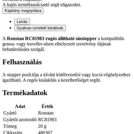
A hajós terméktanácsadó segít eligazodni.
Kapitány megnyitása
Leírás
Gyakran ismételt kérdések
A
Ronstan RC81983 rugós állítható sínstopper
a kompatibilis
genoa- vagy traveller-sínen elhelyezett szerelvény útjának
behatárolására szolgál.
Felhasználás
A stopper pozíciója a kívánt kötélvezetési vagy kocsi-véghelyzethez
igazítható. A rugós kialakítás a kezelhetőséget segíti.
Termékadatok
Adat
Érték
Gyártó
Ronstan
Gyártói azonosító
RC81983
Tömeg
20 g
Cikkszám
480367