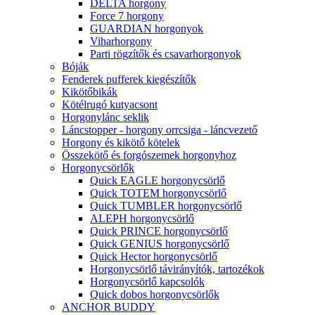
DELTA horgony
Force 7 horgony
GUARDIAN horgonyok
Viharhorgony
Parti rögzítők és csavarhorgonyok
Bóják
Fenderek pufferek kiegészítők
Kikötőbikák
Kötélrugó kutyacsont
Horgonylánc seklik
Láncstopper - horgony orrcsiga - láncvezető
Horgony és kikötő kötelek
Összekötő és forgószemek horgonyhoz
Horgonycsörlők
Quick EAGLE horgonycsörlő
Quick TOTEM horgonycsörlő
Quick TUMBLER horgonycsörlő
ALEPH horgonycsörlő
Quick PRINCE horgonycsörlő
Quick GENIUS horgonycsörlő
Quick Hector horgonycsörlő
Horgonycsörlő távirányítók, tartozékok
Horgonycsörlő kapcsolók
Quick dobos horgonycsörlők
ANCHOR BUDDY