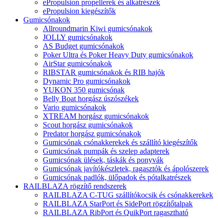
ePropulsion propellerek és alkatrészek
ePropulsion kiegészítők
Gumicsónakok
Allroundmarin Kiwi gumicsónakok
JOLLY gumicsónakok
AS Budget gumicsónakok
Poker Ultra és Poker Heavy Duty gumicsónakok
AirStar gumicsónakok
RIBSTAR gumicsónakok és RIB hajók
Dynamic Pro gumicsónakok
YUKON 350 gumicsónak
Belly Boat horgász úszószékek
Vario gumicsónakok
XTREAM horgász gumicsónakok
Scout horgász gumicsónakok
Predator horgász gumicsónakok
Gumicsónak csónakkerekek és szállító kiegészítők
Gumicsónak pumpák és szelep adapterek
Gumicsónak ülések, táskák és ponyvák
Gumicsónak javítókészletek, ragasztók és ápolószerek
Gumicsónak padlók, ülőpadok és pótalkatrészek
RAILBLAZA rögzítő rendszerek
RAILBLAZA C-TUG szállítókocsik és csónakkerekek
RAILBLAZA StarPort és SidePort rögzítőtalpak
RAILBLAZA RibPort és QuikPort ragasztható