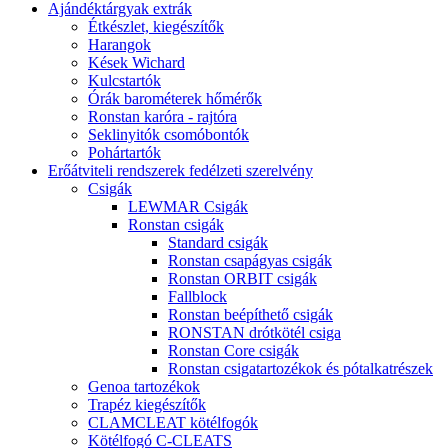
Ajándéktárgyak extrák
Étkészlet, kiegészítők
Harangok
Kések Wichard
Kulcstartók
Órák barométerek hőmérők
Ronstan karóra - rajtóra
Seklinyitók csomóbontók
Pohártartók
Erőátviteli rendszerek fedélzeti szerelvény
Csigák
LEWMAR Csigák
Ronstan csigák
Standard csigák
Ronstan csapágyas csigák
Ronstan ORBIT csigák
Fallblock
Ronstan beépíthető csigák
RONSTAN drótkötél csiga
Ronstan Core csigák
Ronstan csigatartozékok és pótalkatrészek
Genoa tartozékok
Trapéz kiegészítők
CLAMCLEAT kötélfogók
Kötélfogó C-CLEATS