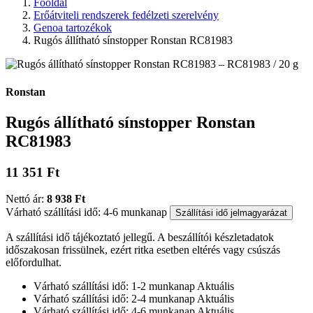
Főoldal
Erőátviteli rendszerek fedélzeti szerelvény
Genoa tartozékok
Rugós állítható sínstopper Ronstan RC81983
Ronstan
Rugós állítható sínstopper Ronstan
RC81983
11 351 Ft
Nettó ár:
8 938 Ft
Várható szállítási idő: 4-6 munkanap
Szállítási idő jelmagyarázat
A szállítási idő tájékoztató jellegű. A beszállítói készletadatok
időszakosan frissülnek, ezért ritka esetben eltérés vagy csúszás
előfordulhat.
Várható szállítási idő: 1-2 munkanap
Aktuális
Várható szállítási idő: 2-4 munkanap
Aktuális
Várható szállítási idő: 4-6 munkanap
Aktuális