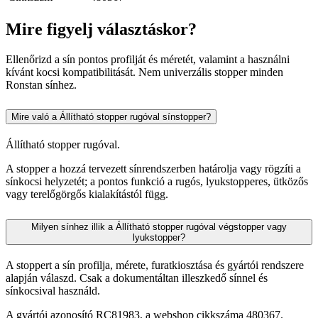
Mire figyelj választáskor?
Ellenőrizd a sín pontos profilját és méretét, valamint a használni
kívánt kocsi kompatibilitását. Nem univerzális stopper minden
Ronstan sínhez.
Mire való a Állítható stopper rugóval sínstopper?
Állítható stopper rugóval.
A stopper a hozzá tervezett sínrendszerben határolja vagy rögzíti a
sínkocsi helyzetét; a pontos funkció a rugós, lyukstopperes, ütközős
vagy terelőgörgős kialakítástól függ.
Milyen sínhez illik a Állítható stopper rugóval végstopper vagy
lyukstopper?
A stoppert a sín profilja, mérete, furatkiosztása és gyártói rendszere
alapján válaszd. Csak a dokumentáltan illeszkedő sínnel és
sínkocsival használd.
A gyártói azonosító RC81983, a webshop cikkszáma 480367.