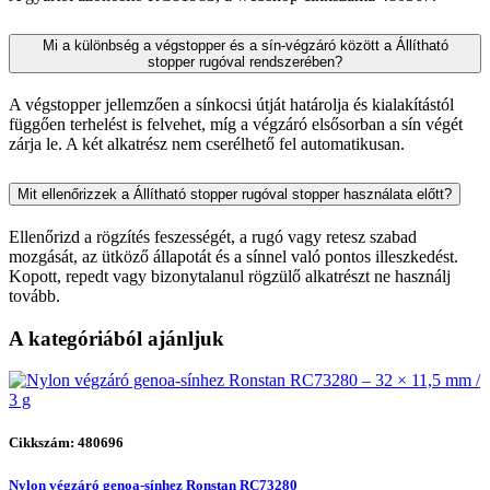
Mi a különbség a végstopper és a sín-végzáró között a Állítható
stopper rugóval rendszerében?
A végstopper jellemzően a sínkocsi útját határolja és kialakítástól
függően terhelést is felvehet, míg a végzáró elsősorban a sín végét
zárja le. A két alkatrész nem cserélhető fel automatikusan.
Mit ellenőrizzek a Állítható stopper rugóval stopper használata előtt?
Ellenőrizd a rögzítés feszességét, a rugó vagy retesz szabad
mozgását, az ütköző állapotát és a sínnel való pontos illeszkedést.
Kopott, repedt vagy bizonytalanul rögzülő alkatrészt ne használj
tovább.
A kategóriából ajánljuk
Cikkszám: 480696
Nylon végzáró genoa-sínhez Ronstan RC73280