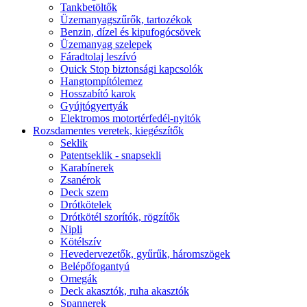
Tankbetöltők
Üzemanyagszűrők, tartozékok
Benzin, dízel és kipufogócsövek
Üzemanyag szelepek
Fáradtolaj leszívó
Quick Stop biztonsági kapcsolók
Hangtompítólemez
Hosszabító karok
Gyújtógyertyák
Elektromos motortérfedél-nyitók
Rozsdamentes veretek, kiegészítők
Seklik
Patentseklik - snapsekli
Karabínerek
Zsanérok
Deck szem
Drótkötelek
Drótkötél szorítók, rögzítők
Nipli
Kötélszív
Hevedervezetők, gyűrűk, háromszögek
Belépőfogantyú
Omegák
Deck akasztók, ruha akasztók
Spannerek