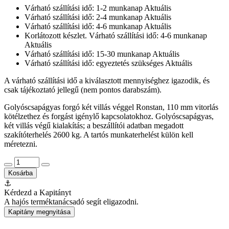
Várható szállítási idő: 1-2 munkanap
Aktuális
Várható szállítási idő: 2-4 munkanap
Aktuális
Várható szállítási idő: 4-6 munkanap
Aktuális
Korlátozott készlet. Várható szállítási idő: 4-6 munkanap
Aktuális
Várható szállítási idő: 15-30 munkanap
Aktuális
Várható szállítási idő: egyeztetés szükséges
Aktuális
A várható szállítási idő a kiválasztott mennyiséghez igazodik, és
csak tájékoztató jellegű (nem pontos darabszám).
Golyóscsapágyas forgó két villás véggel Ronstan, 110 mm vitorlás
kötélzethez és forgást igénylő kapcsolatokhoz. Golyóscsapágyas,
két villás végű kialakítás; a beszállítói adatban megadott
szakítóterhelés 2600 kg. A tartós munkaterhelést külön kell
méretezni.
Kosárba
⚓
Kérdezd a Kapitányt
A hajós terméktanácsadó segít eligazodni.
Kapitány megnyitása