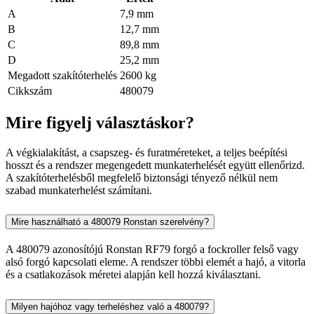
A
7,9 mm
B
12,7 mm
C
89,8 mm
D
25,2 mm
Megadott szakítóterhelés
2600 kg
Cikkszám
480079
Mire figyelj választáskor?
A végkialakítást, a csapszeg- és furatméreteket, a teljes beépítési
hosszt és a rendszer megengedett munkaterhelését együtt ellenőrizd.
A szakítóterhelésből megfelelő biztonsági tényező nélkül nem
szabad munkaterhelést számítani.
Mire használható a 480079 Ronstan szerelvény?
A 480079 azonosítójú Ronstan RF79 forgó a fockroller felső vagy
alsó forgó kapcsolati eleme. A rendszer többi elemét a hajó, a vitorla
és a csatlakozások méretei alapján kell hozzá kiválasztani.
Milyen hajóhoz vagy terheléshez való a 480079?