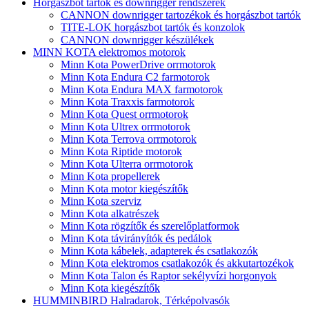
Horgászbot tartók és downrigger rendszerek
CANNON downrigger tartozékok és horgászbot tartók
TITE-LOK horgászbot tartók és konzolok
CANNON downrigger készülékek
MINN KOTA elektromos motorok
Minn Kota PowerDrive orrmotorok
Minn Kota Endura C2 farmotorok
Minn Kota Endura MAX farmotorok
Minn Kota Traxxis farmotorok
Minn Kota Quest orrmotorok
Minn Kota Ultrex orrmotorok
Minn Kota Terrova orrmotorok
Minn Kota Riptide motorok
Minn Kota Ulterra orrmotorok
Minn Kota propellerek
Minn Kota motor kiegészítők
Minn Kota szerviz
Minn Kota alkatrészek
Minn Kota rögzítők és szerelőplatformok
Minn Kota távirányítók és pedálok
Minn Kota kábelek, adapterek és csatlakozók
Minn Kota elektromos csatlakozók és akkutartozékok
Minn Kota Talon és Raptor sekélyvízi horgonyok
Minn Kota kiegészítők
HUMMINBIRD Halradarok, Térképolvasók