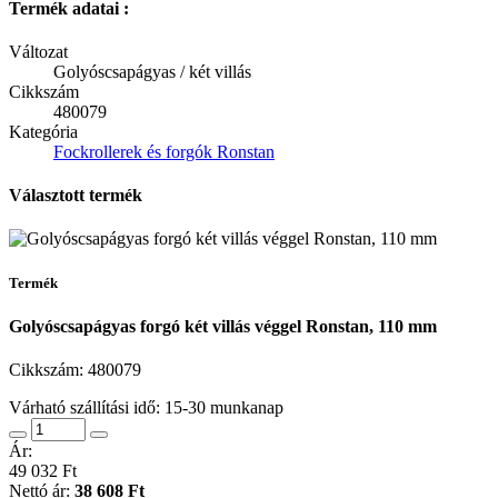
Termék adatai :
Változat
Golyóscsapágyas / két villás
Cikkszám
480079
Kategória
Fockrollerek és forgók Ronstan
Választott termék
Termék
Golyóscsapágyas forgó két villás véggel Ronstan, 110 mm
Cikkszám:
480079
Várható szállítási idő: 15-30 munkanap
Ár:
49 032 Ft
Nettó ár:
38 608 Ft