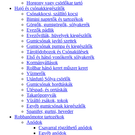
Horgony vagy csörlőkar tartó
Hajó és csónakkiegészítők
Csónakkocsi, szállító kocsi
Bimini naptetők és tartozékok
Görgők, gumigörgők, sólyakerék
Evezők pádlik
Evezővillák, hüvelyek kiegészítők
Gumicsónak javító szettek
Gumicsónak pumpa és kiegészítők
Tárolódobozok és Csónakülések
Első és hátsó vonókerék sólyakerék
Kormányállások
Rollbar hátsó keret műszer keret
Vízmerők
Utánfutó Sólya csörlők
Gumicsónak hordtáskák
Üléspad- és orrtáskák
Takaróponyvák
Vízálló zsákok, tokok
Egyéb gumicsónak kiegészítők
Spanifer, gurtni, heveder
Robbanómotor tartozékok
Anódok
Csavarral rögzíthető anódok
Egyéb anódok