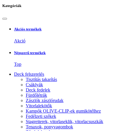
Kategóriák
Akciós termékek
Akció
Népszerű termékek
Top
Deck felszerelés
Tisztítás takarítás
Csáklyák
Deck fedelek
Fürdőlétrák
Zászlók zászlórudak
Vitorlalekötők
Kampók OLIVE-CLIP-ek gumikötélhez
Fedélzeti székek
Stagreiterek, vitorlaseklik, vitorlacsuszkák
Tenaxok, ponyvagombok