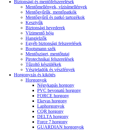
Biztonsági és mentőfelszerelések
Mentőmellények, vízisímellények
Mentőgyűrűk, mentőpatkók
Mentőgyűrű és patkó tartozékok
Kesztyűk
Biztonsági hevederek
Vízimentő bója
Hangjelzők
Egyéb biztonsági felszerelések
Bootsmann szék
Mentősziget, mentőtutaj
Pirotechnikai felszerelések
Tűzoltó készülékek
Vészjeladók és vészfények
Horgonyzás és kikötés
Horgonyok
Négykapás horgony
PVC bevonatú horgony
FORCE horgony
Ekevas horgony
Laphorgonyok
CQR horgony
DELTA horgony
Force 7 horgony
GUARDIAN horgonyok