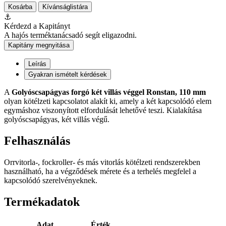
Kosárba
Kívánságlistára
⚓
Kérdezd a Kapitányt
A hajós terméktanácsadó segít eligazodni.
Kapitány megnyitása
Leírás
Gyakran ismételt kérdések
A
Golyóscsapágyas forgó két villás véggel Ronstan, 110 mm
olyan kötélzeti kapcsolatot alakít ki, amely a két kapcsolódó elem
egymáshoz viszonyított elfordulását lehetővé teszi. Kialakítása
golyóscsapágyas, két villás végű.
Felhasználás
Orrvitorla-, fockroller- és más vitorlás kötélzeti rendszerekben
használható, ha a végződések mérete és a terhelés megfelel a
kapcsolódó szerelvényeknek.
Termékadatok
Adat
Érték