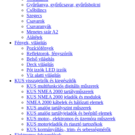
Gyűrűanya, gyűrűcsavar, gyűrűsbolcni
Csőbilincs
Szegecs
Csavarok
Csavaranyák
Menetes szár A2
Alátétek
Fények, világítás
Pozíciófények
Reflektorok, fényszórók
Belső világítás
Deck világítás
Pót izzók LED izzók
Víz alatti világítás
KUS visszajelzők és kiegészítők
KUS multifunkciós digitális műszerek
KUS NMEA 2000 tartályműszerek
KUS NMEA 2000 jeladók és modulok
NMEA 2000 kábelek és hálózati elemek
KUS analóg tartályszint műszerek
KUS analóg tartályjeladók és beépítő elemek
KUS motor-, elektromos és üzemóra műszerek
KUS motorjeladók és riasztó tartozékok
KUS kormányállás-, trim- és sebességmérők
Elektromos felszerelések