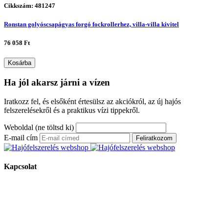
Cikkszám: 481247
Ronstan golyóscsapágyas forgó fockrollerhez, villa-villa kivitel
76 058 Ft
Kosárba
Ha jól akarsz járni a vízen
Iratkozz fel, és elsőként értesülsz az akciókról, az új hajós
felszerelésekről és a praktikus vízi tippekről.
Weboldal (ne töltsd ki)
E-mail cím
Feliratkozom
Kapcsolat