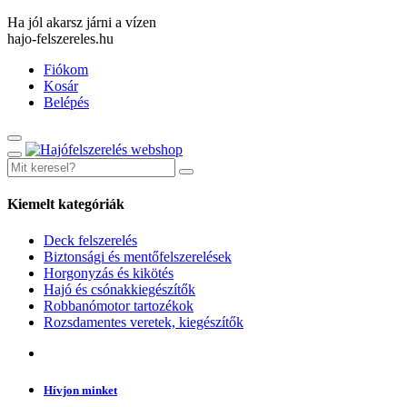
Ha jól akarsz járni a vízen
hajo-felszereles.hu
Fiókom
Kosár
Belépés
Kiemelt kategóriák
Deck felszerelés
Biztonsági és mentőfelszerelések
Horgonyzás és kikötés
Hajó és csónakkiegészítők
Robbanómotor tartozékok
Rozsdamentes veretek, kiegészítők
Hívjon minket