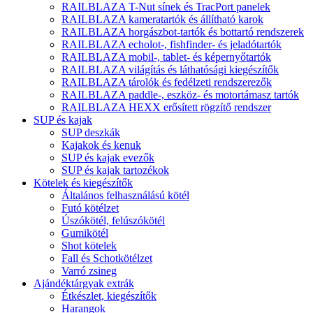
RAILBLAZA T-Nut sínek és TracPort panelek
RAILBLAZA kameratartók és állítható karok
RAILBLAZA horgászbot-tartók és bottartó rendszerek
RAILBLAZA echolot-, fishfinder- és jeladótartók
RAILBLAZA mobil-, tablet- és képernyőtartók
RAILBLAZA világítás és láthatósági kiegészítők
RAILBLAZA tárolók és fedélzeti rendszerezők
RAILBLAZA paddle-, eszköz- és motortámasz tartók
RAILBLAZA HEXX erősített rögzítő rendszer
SUP és kajak
SUP deszkák
Kajakok és kenuk
SUP és kajak evezők
SUP és kajak tartozékok
Kötelek és kiegészítők
Általános felhasználású kötél
Futó kötélzet
Úszókötél, felúszókötél
Gumikötél
Shot kötelek
Fall és Schotkötélzet
Varró zsineg
Ajándéktárgyak extrák
Étkészlet, kiegészítők
Harangok