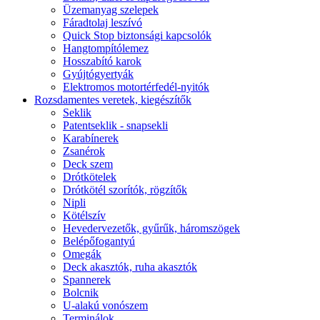
Üzemanyag szelepek
Fáradtolaj leszívó
Quick Stop biztonsági kapcsolók
Hangtompítólemez
Hosszabító karok
Gyújtógyertyák
Elektromos motortérfedél-nyitók
Rozsdamentes veretek, kiegészítők
Seklik
Patentseklik - snapsekli
Karabínerek
Zsanérok
Deck szem
Drótkötelek
Drótkötél szorítók, rögzítők
Nipli
Kötélszív
Hevedervezetők, gyűrűk, háromszögek
Belépőfogantyú
Omegák
Deck akasztók, ruha akasztók
Spannerek
Bolcnik
U-alakú vonószem
Terminálok