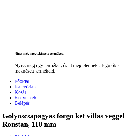
Nincs még megtekintett terméked.
Nyiss meg egy terméket, és itt megjelennek a legutóbb
megnézett termékeid.
Főoldal
Kategóriák
Kosár
Kedvencek
Belépés
Golyóscsapágyas forgó két villás véggel
Ronstan, 110 mm