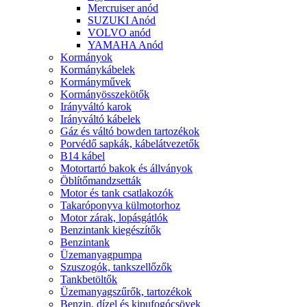
Mercruiser anód
SUZUKI Anód
VOLVO anód
YAMAHA Anód
Kormányok
Kormánykábelek
Kormányművek
Kormányösszekötők
Irányváltó karok
Irányváltó kábelek
Gáz és váltó bowden tartozékok
Porvédő sapkák, kábelátvezetők
B14 kábel
Motortartó bakok és állványok
Öblítőmandzsetták
Motor és tank csatlakozók
Takaróponyva külmotorhoz
Motor zárak, lopásgátlók
Benzintank kiegészítők
Benzintank
Üzemanyagpumpa
Szuszogók, tankszellőzők
Tankbetöltők
Üzemanyagszűrők, tartozékok
Benzin, dízel és kipufogócsövek