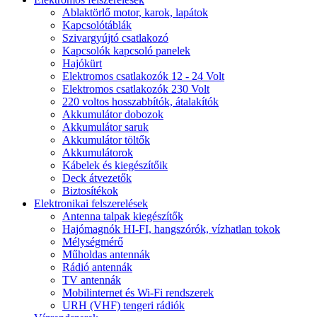
Ablaktörlő motor, karok, lapátok
Kapcsolótáblák
Szivargyújtó csatlakozó
Kapcsolók kapcsoló panelek
Hajókürt
Elektromos csatlakozók 12 - 24 Volt
Elektromos csatlakozók 230 Volt
220 voltos hosszabbítók, átalakítók
Akkumulátor dobozok
Akkumulátor saruk
Akkumulátor töltők
Akkumulátorok
Kábelek és kiegészítőik
Deck átvezetők
Biztosítékok
Elektronikai felszerelések
Antenna talpak kiegészítők
Hajómagnók HI-FI, hangszórók, vízhatlan tokok
Mélységmérő
Műholdas antennák
Rádió antennák
TV antennák
Mobilinternet és Wi-Fi rendszerek
URH (VHF) tengeri rádiók