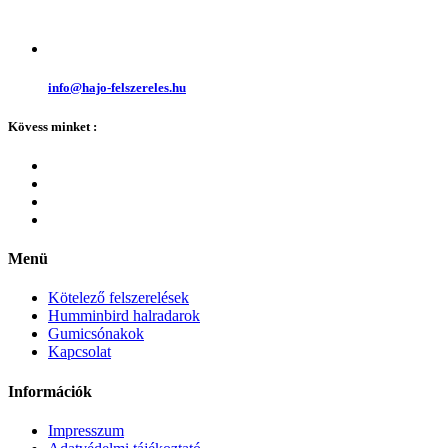
info@hajo-felszereles.hu
Kövess minket :
Menü
Kötelező felszerelések
Humminbird halradarok
Gumicsónakok
Kapcsolat
Információk
Impresszum