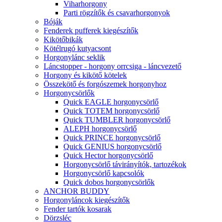
Viharhorgony
Parti rögzítők és csavarhorgonyok
Bóják
Fenderek pufferek kiegészítők
Kikötőbikák
Kötélrugó kutyacsont
Horgonylánc seklik
Láncstopper - horgony orrcsiga - láncvezető
Horgony és kikötő kötelek
Összekötő és forgószemek horgonyhoz
Horgonycsörlők
Quick EAGLE horgonycsörlő
Quick TOTEM horgonycsörlő
Quick TUMBLER horgonycsörlő
ALEPH horgonycsörlő
Quick PRINCE horgonycsörlő
Quick GENIUS horgonycsörlő
Quick Hector horgonycsörlő
Horgonycsörlő távirányítók, tartozékok
Horgonycsörlő kapcsolók
Quick dobos horgonycsörlők
ANCHOR BUDDY
Horgonyláncok kiegészítők
Fender tartók kosarak
Dörzsléc