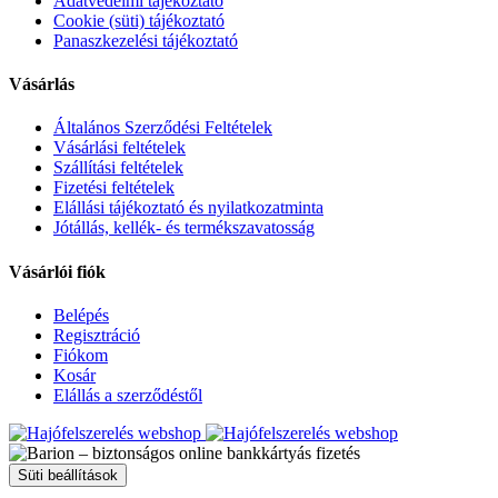
Adatvédelmi tájékoztató
Cookie (süti) tájékoztató
Panaszkezelési tájékoztató
Vásárlás
Általános Szerződési Feltételek
Vásárlási feltételek
Szállítási feltételek
Fizetési feltételek
Elállási tájékoztató és nyilatkozatminta
Jótállás, kellék- és termékszavatosság
Vásárlói fiók
Belépés
Regisztráció
Fiókom
Kosár
Elállás a szerződéstől
Süti beállítások