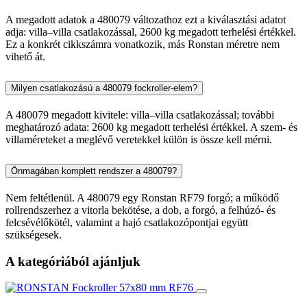
A megadott adatok a 480079 változathoz ezt a kiválasztási adatot
adja: villa–villa csatlakozással, 2600 kg megadott terhelési értékkel.
Ez a konkrét cikkszámra vonatkozik, más Ronstan méretre nem
vihető át.
Milyen csatlakozású a 480079 fockroller-elem?
A 480079 megadott kivitele: villa–villa csatlakozással; további
meghatározó adata: 2600 kg megadott terhelési értékkel. A szem- és
villaméreteket a meglévő veretekkel külön is össze kell mérni.
Önmagában komplett rendszer a 480079?
Nem feltétlenül. A 480079 egy Ronstan RF79 forgó; a működő
rollrendszerhez a vitorla bekötése, a dob, a forgó, a felhúzó- és
felcsévélőkötél, valamint a hajó csatlakozópontjai együtt
szükségesek.
A kategóriából ajánljuk