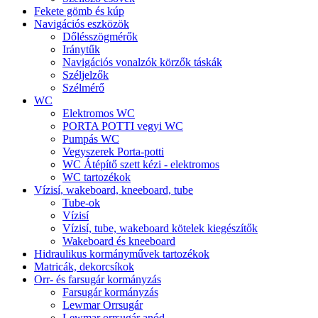
Fekete gömb és kúp
Navigációs eszközök
Dőlésszögmérők
Iránytűk
Navigációs vonalzók körzők táskák
Széljelzők
Szélmérő
WC
Elektromos WC
PORTA POTTI vegyi WC
Pumpás WC
Vegyszerek Porta-potti
WC Átépítő szett kézi - elektromos
WC tartozékok
Vízisí, wakeboard, kneeboard, tube
Tube-ok
Vízisí
Vízisí, tube, wakeboard kötelek kiegészítők
Wakeboard és kneeboard
Hidraulikus kormányművek tartozékok
Matricák, dekorcsíkok
Orr- és farsugár kormányzás
Farsugár kormányzás
Lewmar Orrsugár
Lewmar orrsugár anód