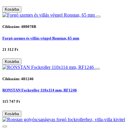
Kosárba
Cikkszám: 480078B
Forgó szemes és villás véggel Ronstan, 65 mm
21 312 Ft
Kosárba
Cikkszám: 481246
RONSTAN Fockroller 110x114 mm, RF1246
115 747 Ft
Kosárba