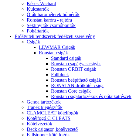
Kések Wichard
Kulcstartók
Órák barométerek hőmérők
Ronstan karóra - rajtóra
Seklinyitók csomóbontók
Pohártartók
Erőátviteli rendszerek fedélzeti szerelvény
Csigák
LEWMAR Csigák
Ronstan csigák
Standard csigák
Ronstan csapágyas csigák
Ronstan ORBIT csigák
Fallblock
Ronstan beépíthető csigák
RONSTAN drótkötél csiga
Ronstan Core csigák
Ronstan csigatartozékok és pótalkatrészek
Genoa tartozékok
Trapéz kiegészítők
CLAMCLEAT kötélfogók
Kötélfogó C-CLEATS
Kötélvezetők
Deck csigasor, kötélvezető
Fallstopper kötélfogók