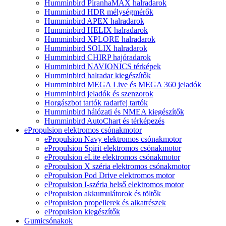
Humminbird PiranhaMAX halradarok
Humminbird HDR mélységmérők
Humminbird APEX halradarok
Humminbird HELIX halradarok
Humminbird XPLORE halradarok
Humminbird SOLIX halradarok
Humminbird CHIRP hajóradarok
Humminbird NAVIONICS térképek
Humminbird halradar kiegészítők
Humminbird MEGA Live és MEGA 360 jeladók
Humminbird jeladók és szenzorok
Horgászbot tartók radarfej tartók
Humminbird hálózati és NMEA kiegészítők
Humminbird AutoChart és térképezés
ePropulsion elektromos csónakmotor
ePropulsion Navy elektromos csónakmotor
ePropulsion Spirit elektromos csónakmotor
ePropulsion eLite elektromos csónakmotor
ePropulsion X széria elektromos csónakmotor
ePropulsion Pod Drive elektromos motor
ePropulsion I-széria belső elektromos motor
ePropulsion akkumulátorok és töltők
ePropulsion propellerek és alkatrészek
ePropulsion kiegészítők
Gumicsónakok