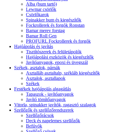
Alba (bum tartó)
Lewmar csörlők
Csörlőkarok
Spinakker bum és kiegészítők
Fockrollerek és forgók Ronstan
Bamar merev forstag
Bamar Roll Gen
PROFURL Fockrollerek és forgók
Hajóápolás és javítás
Tisztítószerek és felületápolók
Hajóápolási eszközök és kiegészítők
Javítóanyagok, epoxi és üvegszál
Székek, asztalok, párnák
Asztalláb asztaltalp, székláb kiegészítők
Asztalok, asztallapok
Székek
Festékek hajóápolás algagátlás
Tapaszok - javítóanyagok
Javító tömítőanyagok
Vitorla, spinakker javítók, ragasztó szalagok
Szellőzők és szellőzőrendszerek
Szellőzőrácsok
Deck és napelemes szellőzők
Befúvók
Szellőző csövek