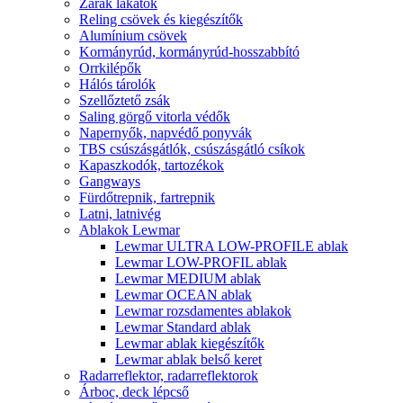
Zárak lakatok
Reling csövek és kiegészítők
Alumínium csövek
Kormányrúd, kormányrúd-hosszabbító
Orrkilépők
Hálós tárolók
Szellőztető zsák
Saling görgő vitorla védők
Napernyők, napvédő ponyvák
TBS csúszásgátlók, csúszásgátló csíkok
Kapaszkodók, tartozékok
Gangways
Fürdőtrepnik, fartrepnik
Latni, latnivég
Ablakok Lewmar
Lewmar ULTRA LOW-PROFILE ablak
Lewmar LOW-PROFIL ablak
Lewmar MEDIUM ablak
Lewmar OCEAN ablak
Lewmar rozsdamentes ablakok
Lewmar Standard ablak
Lewmar ablak kiegészítők
Lewmar ablak belső keret
Radarreflektor, radarreflektorok
Árboc, deck lépcső