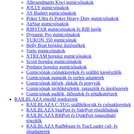
Allroundmarin Kiwi gumicsónakok
JOLLY gumicsónakok
AS Budget gumicsónakok
Poker Ultra és Poker Heavy Duty gumicsónakok
AirStar gumicsónakok
RIBSTAR gumicsónakok és RIB hajók
Dynamic Pro gumicsónakok
YUKON 350 gumicsónak
Belly Boat horgász úszószékek
Vario gumicsónakok
XTREAM horgász gumicsónakok
Scout horgász gumicsónakok
Predator horgász gumicsónakok
Gumicsónak csónakkerekek és szállító kiegészítők
Gumicsónak pumpák és szelep adapterek
Gumicsónak ülések, táskák és ponyvák
Gumicsónak javítókészletek, ragasztók és ápolószerek
Gumicsónak padlók, ülőpadok és pótalkatrészek
RAILBLAZA rögzítő rendszerek
RAILBLAZA C-TUG szállítókocsik és csónakkerekek
RAILBLAZA StarPort és SidePort rögzítőtalpak
RAILBLAZA RibPort és QuikPort ragasztható
rögzítők
RAILBLAZA RailMount és TracLoader cső- és
sínadapterek