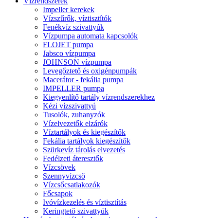
Vízrendszerek
Impeller kerekek
Vízszűrők, víztisztítók
Fenékvíz szivattyúk
Vízpumpa automata kapcsolók
FLOJET pumpa
Jabsco vízpumpa
JOHNSON vízpumpa
Levegőztető és oxigénpumpák
Macerátor - fekália pumpa
IMPELLER pumpa
Kiegyenlítő tartály vízrendszerekhez
Kézi vízszivattyú
Tusolók, zuhanyzók
Vízelvezetők elzárók
Víztartályok és kiegészítők
Fekália tartályok kiegészítők
Szürkevíz tárolás elvezetés
Fedélzeti áteresztők
Vízcsövek
Szennyvízcső
Vízcsőcsatlakozók
Főcsapok
Ivóvízkezelés és víztisztítás
Keringtető szivattyúk