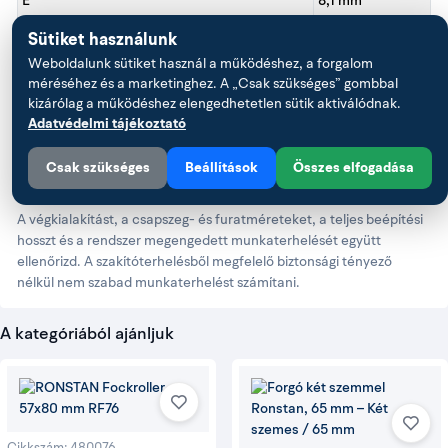
E
8,1 mm
Megadott szakítóterhelés
1700 kg
Sütiket használunk
Weboldalunk sütiket használ a működéshez, a forgalom
Cikkszám
480078B
méréséhez és a marketinghez. A „Csak szükséges” gombbal
kizárólag a működéshez elengedhetetlen sütik aktiválódnak.
Adatvédelmi tájékoztató
Mire figyelj
Csak szükséges
Beállítások
Összes elfogadása
választáskor?
A végkialakítást, a csapszeg- és furatméreteket, a teljes beépítési
hosszt és a rendszer megengedett munkaterhelését együtt
ellenőrizd. A szakítóterhelésből megfelelő biztonsági tényező
nélkül nem szabad munkaterhelést számítani.
A kategóriából ajánljuk