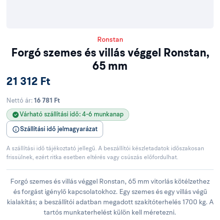
Ronstan
Forgó szemes és villás véggel Ronstan,
65 mm
21 312 Ft
Nettó ár:
16 781 Ft
Várható szállítási idő: 4-6 munkanap
Szállítási idő jelmagyarázat
A szállítási idő tájékoztató jellegű. A beszállítói készletadatok időszakosan
frissülnek, ezért ritka esetben eltérés vagy csúszás előfordulhat.
Forgó szemes és villás véggel Ronstan, 65 mm vitorlás kötélzethez
és forgást igénylő kapcsolatokhoz. Egy szemes és egy villás végű
kialakítás; a beszállítói adatban megadott szakítóterhelés 1700 kg. A
tartós munkaterhelést külön kell méretezni.