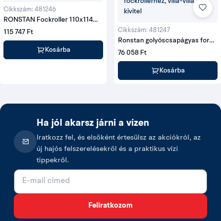
Cikkszám: 481246
RONSTAN Fockroller 110x114
mm, RF1246
Cikkszám: 481247
115 747 Ft
Ronstan golyóscsapágyas forgó
fockrollerhez, villa-villa kivitel
Kosárba
76 058 Ft
Kosárba
Ha jól akarsz járni a vízen
Iratkozz fel, és elsőként értesülsz az akciókról, az
új hajós felszerelésekről és a praktikus vízi
tippekről.
E-mail cím
Feliratkozom