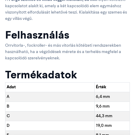
kapcsolatot alakít ki, amely a két kapcsolódó elem egymáshoz
viszonyított elfordulását lehetővé teszi. Kialakítása egy szemes és
egy villás végű.
Felhasználás
Orrvitorla-, fockroller- és más vitorlás kötélzeti rendszerekben
használható, ha a végződések mérete és a terhelés megfelel a
kapcsolódó szerelvényeknek.
Termékadatok
Adat
Érték
A
6,4 mm
B
9,6 mm
C
44,3 mm
D
19,0 mm