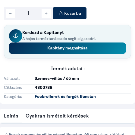
Kosárba
Kérdezd a Kapitányt
⚓
A hajós terméktanácsadó segít eligazodni.
Kapitány megnyitása
Termék adatai :
Szemes–villás / 65 mm
Változat
480078B
Cikkszám
Fockrollerek és forgók Ronstan
Kategória
Leírás
Gyakran ismételt kérdések
A
Forgó szemes és villás véggel Ronstan, 65 mm
olyan kötélzeti