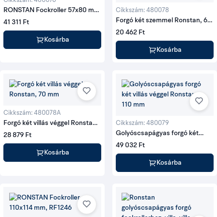
Cikkszám: 480076
RONSTAN Fockroller 57x80 mm
Cikkszám: 480078
RF76
Forgó két szemmel Ronstan, 65
41 311 Ft
mm
20 462 Ft
Kosárba
Kosárba
Cikkszám: 480078A
Forgó két villás véggel Ronstan,
Cikkszám: 480079
70 mm
Golyóscsapágyas forgó két
28 879 Ft
villás véggel Ronstan, 110 mm
49 032 Ft
Kosárba
Kosárba