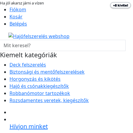
Ha jól akarsz járni a vízen
+2 kivitel
+4 kivitel
+1 kivitel
+2 kivitel
hajo-felszereles.hu
Fiókom
Kosár
Belépés
Kiemelt kategóriák
Deck felszerelés
Biztonsági és mentőfelszerelések
Horgonyzás és kikötés
Hajó és csónakkiegészítők
Robbanómotor tartozékok
Rozsdamentes veretek, kiegészítők
Hívjon minket