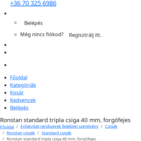
+36 70 325 6986
Belépés
Még nincs fiókod?
Regisztrálj itt.
Főoldal
Kategóriák
Kosár
Kedvencek
Belépés
Ronstan standard tripla csiga 40 mm, forgófejes
Erőátviteli rendszerek fedélzeti szerelvény
Csigák
Főoldal
Ronstan csigák
Standard csigák
Ronstan standard tripla csiga 40 mm, forgófejes