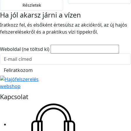
Részletek
Ha jól akarsz járni a vízen
Iratkozz fel, és elsőként értesülsz az akciókról, az új hajós
felszerelésekről és a praktikus vízi tippekről.
Weboldal (ne töltsd ki)
E-mail cím
Feliratkozom
Kapcsolat