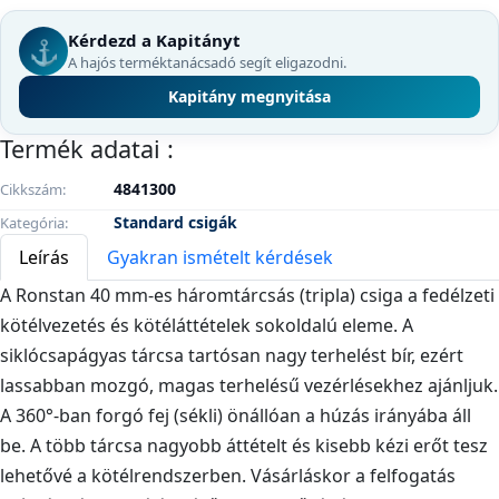
Kérdezd a Kapitányt
⚓
A hajós terméktanácsadó segít eligazodni.
Kapitány megnyitása
Termék adatai :
4841300
Cikkszám
Standard csigák
Kategória
Leírás
Gyakran ismételt kérdések
A Ronstan 40 mm-es háromtárcsás (tripla) csiga a fedélzeti
kötélvezetés és kötéláttételek sokoldalú eleme. A
siklócsapágyas tárcsa tartósan nagy terhelést bír, ezért
lassabban mozgó, magas terhelésű vezérlésekhez ajánljuk.
A 360°-ban forgó fej (sékli) önállóan a húzás irányába áll
be. A több tárcsa nagyobb áttételt és kisebb kézi erőt tesz
lehetővé a kötélrendszerben. Vásárláskor a felfogatás