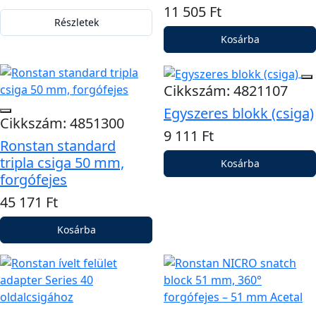
11 505 Ft
Részletek
Kosárba
Cikkszám: 4821107
Egyszeres blokk (csiga)
Cikkszám: 4851300
9 111 Ft
Ronstan standard
tripla csiga 50 mm,
Kosárba
forgófejes
45 171 Ft
Kosárba