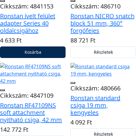
Cikkszám: 4841153
Cikkszám: 486710
Ronstan ívelt felület
Ronstan NICRO snatch
adapter Series 40
block 51 mm, 360°
oldalcsigához
forgófejes
4 633 Ft
88 721 Ft
Kosárba
Részletek
Cikkszám: 480666
Cikkszám: 4847109
Ronstan standard
Ronstan RF47109NS
csiga 19 mm,
soft attachment
kengyeles
nyitható csiga, 42 mm
4 092 Ft
142 772 Ft
Részletek