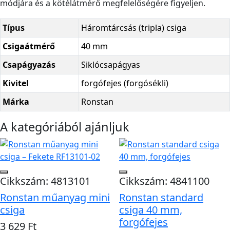
módjára és a kötélátmérő megfelelőségére figyeljen.
Típus
Háromtárcsás (tripla) csiga
Csigaátmérő
40 mm
Csapágyazás
Siklócsapágyas
Kivitel
forgófejes (forgósékli)
Márka
Ronstan
A kategóriából ajánljuk
Cikkszám: 4813101
Cikkszám: 4841100
Ronstan műanyag mini
Ronstan standard
csiga
csiga 40 mm,
forgófejes
3 629 Ft