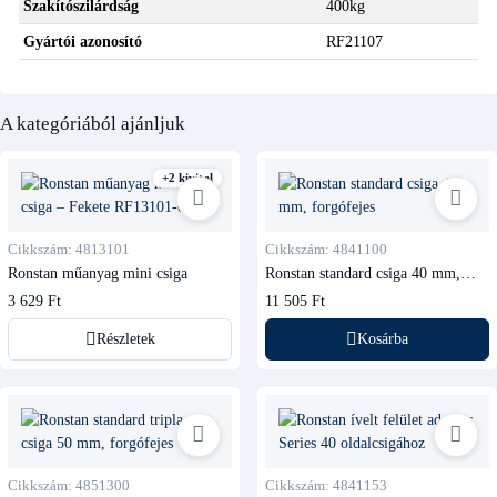
Szakítószilárdság
400kg
Gyártói azonosító
RF21107
A kategóriából ajánljuk
+2 kivitel
Cikkszám: 4813101
Cikkszám: 4841100
Ronstan műanyag mini csiga
Ronstan standard csiga 40 mm,
forgófejes
3 629 Ft
11 505 Ft
Részletek
Kosárba
Cikkszám: 4851300
Cikkszám: 4841153