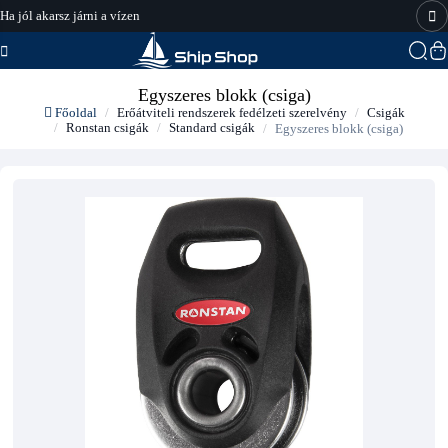
Ha jól akarsz járni a vízen
hajo-felszereles.hu
Egyszeres blokk (csiga)
Főoldal
Erőátviteli rendszerek fedélzeti szerelvény
Csigák
Ronstan csigák
Standard csigák
Egyszeres blokk (csiga)