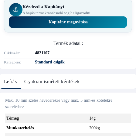
Kérdezd a Kapitányt
⚓
A hajós terméktanácsadó segít eligazodni.
Kapitány megnyitása
Termék adatai :
Cikkszám
4821107
Kategória
Standard csigák
Leírás
Gyakran ismételt kérdések
Max. 10 mm széles hevederekre vagy max. 5 mm-es kötelekre
szereléshez.
Tömeg
14g
Munkaterhelés
200kg