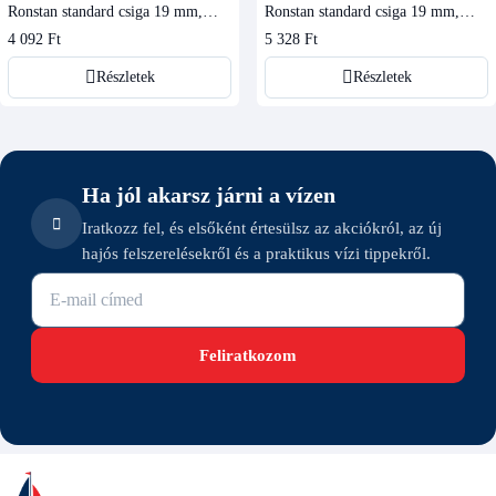
Ronstan standard csiga 19 mm,
Ronstan standard csiga 19 mm,
kengyeles
szegecselhető
4 092 Ft
5 328 Ft
Részletek
Részletek
Ha jól akarsz járni a vízen
Iratkozz fel, és elsőként értesülsz az akciókról, az új
hajós felszerelésekről és a praktikus vízi tippekről.
E-mail cím
Feliratkozom