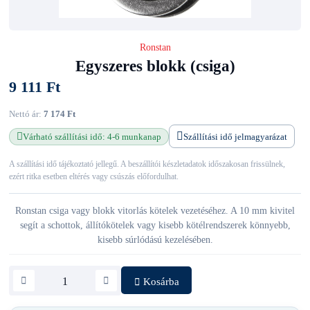
Ronstan
Egyszeres blokk (csiga)
9 111 Ft
Nettó ár:
7 174 Ft
Várható szállítási idő: 4-6 munkanap
Szállítási idő jelmagyarázat
A szállítási idő tájékoztató jellegű. A beszállítói készletadatok időszakosan frissülnek,
ezért ritka esetben eltérés vagy csúszás előfordulhat.
Ronstan csiga vagy blokk vitorlás kötelek vezetéséhez. A 10 mm kivitel
segít a schottok, állítókötelek vagy kisebb kötélrendszerek könnyebb,
kisebb súrlódású kezelésében.
Kosárba