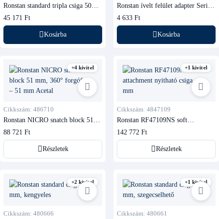
Ronstan standard tripla csiga 50
Ronstan ívelt felület adapter Series
mm, forgófejes
40 oldalcsigához
45 171 Ft
4 633 Ft
Kosárba
Kosárba
+4 kivitel
+1 kivitel
Cikkszám: 486710
Cikkszám: 4847109
Ronstan NICRO snatch block 51
Ronstan RF47109NS soft
mm, 360° forgófejes
attachment nyitható csiga, 42 mm
88 721 Ft
142 772 Ft
Részletek
Részletek
+2 kivitel
+1 kivitel
Cikkszám: 480666
Cikkszám: 480661