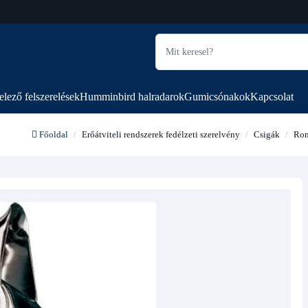
elező felszerelések
Humminbird halradarok
Gumicsónakok
Kapcsolat
Főoldal
Erőátviteli rendszerek fedélzeti szerelvény
Csigák
Ron