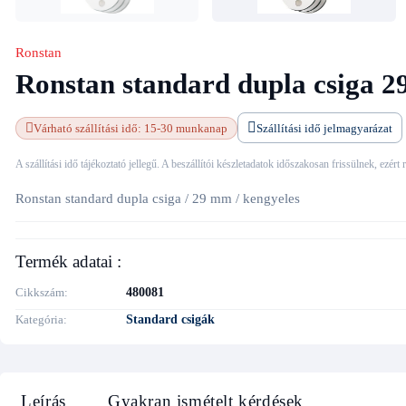
Ronstan
Ronstan standard dupla csiga 2
Várható szállítási idő: 15-30 munkanap
Szállítási idő jelmagyarázat
A szállítási idő tájékoztató jellegű. A beszállítói készletadatok időszakosan frissülnek, ezért
Ronstan standard dupla csiga / 29 mm / kengyeles
Termék adatai :
Cikkszám
480081
Kategória
Standard csigák
Leírás
Gyakran ismételt kérdések