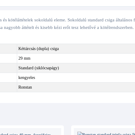
 és kötéláttételek sokoldalú eleme. Sokoldalú standard csiga általános f
sa nagyobb áttételt és kisebb kézi erőt tesz lehetővé a kötélrendszerben
Kéttárcsás (dupla) csiga
29 mm
Standard (siklócsapágy)
kengyeles
Ronstan