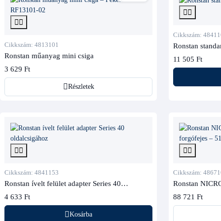
Cikkszám: 48411
Cikkszám: 4813101
Ronstan standa
Ronstan műanyag mini csiga
11 505 Ft
3 629 Ft
Részletek
Cikkszám: 4841153
Cikkszám: 48671
Ronstan ívelt felület adapter Series 40
Ronstan NICRO
oldalcsigához
forgófejes
4 633 Ft
88 721 Ft
Kosárba