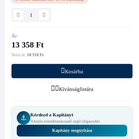
Ár:
13 358 Ft
Nettó ár:
10 518 Ft
Kosárba
Kívánságlistára
Kérdezd a Kapitányt
⚓
A hajós terméktanácsadó segít eligazodni.
Kapitány megnyitása