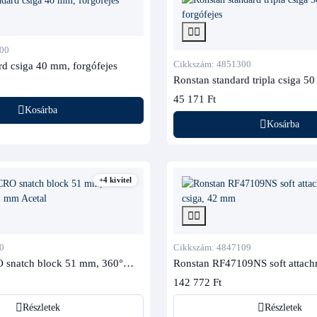
00
Cikkszám: 4851300
rd csiga 40 mm, forgófejes
Ronstan standard tripla csiga 5
45 171 Ft
Kosárba
Kosárba
+4 kivitel
0
Cikkszám: 4847109
 snatch block 51 mm, 360°
Ronstan RF47109NS soft attach
csiga, 42 mm
142 772 Ft
Részletek
Részletek