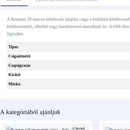
A Ronstan 29 mm-es kéttárcsás (dupla) csiga a fedélzeti kötélvezetés
kötélszemmel, sékellel vagy karabinerrel akasztható be. A több tárc
figyeljen.
Típus
Csigaátmérő
Csapágyazás
Kivitel
Márka
A kategóriából ajánljuk
+2 kivitel