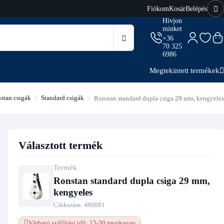
Fiókom
Kosár
Belépés
Hívjon
minket
+36
70 325
6986
Megtekintett termékek
stan csigák
Standard csigák
Ronstan standard dupla csiga 29 mm, kengyeles
Választott termék
Termék
Ronstan standard dupla csiga 29 mm,
kengyeles
Cikkszám:
480081
Várható szállítási idő: 15-30 munkanap