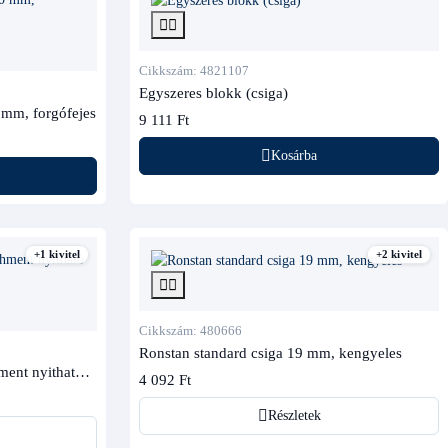
Cikkszám: 4821107
Egyszeres blokk (csiga)
0 mm, forgófejes
9 111 Ft
Kosárba
+1 kivitel
+2 kivitel
Cikkszám: 480666
Ronstan standard csiga 19 mm, kengyeles
ment nyitható
4 092 Ft
Részletek