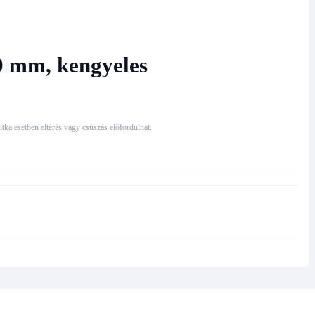
9 mm, kengyeles
 ritka esetben eltérés vagy csúszás előfordulhat.