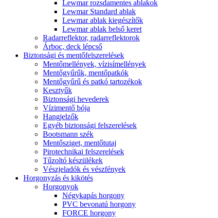
Lewmar rozsdamentes ablakok
Lewmar Standard ablak
Lewmar ablak kiegészítők
Lewmar ablak belső keret
Radarreflektor, radarreflektorok
Árboc, deck lépcső
Biztonsági és mentőfelszerelések
Mentőmellények, vízisímellények
Mentőgyűrűk, mentőpatkók
Mentőgyűrű és patkó tartozékok
Kesztyűk
Biztonsági hevederek
Vízimentő bója
Hangjelzők
Egyéb biztonsági felszerelések
Bootsmann szék
Mentősziget, mentőtutaj
Pirotechnikai felszerelések
Tűzoltó készülékek
Vészjeladók és vészfények
Horgonyzás és kikötés
Horgonyok
Négykapás horgony
PVC bevonatú horgony
FORCE horgony