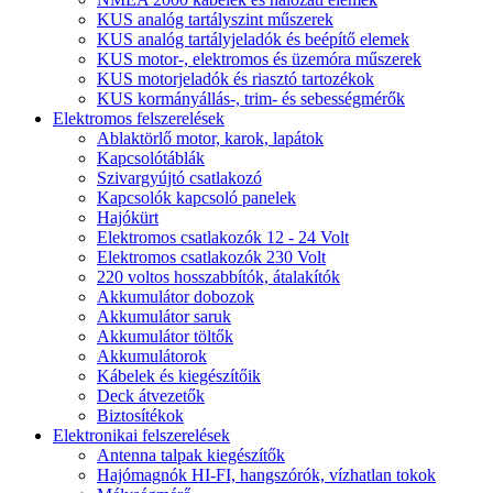
KUS analóg tartályszint műszerek
KUS analóg tartályjeladók és beépítő elemek
KUS motor-, elektromos és üzemóra műszerek
KUS motorjeladók és riasztó tartozékok
KUS kormányállás-, trim- és sebességmérők
Elektromos felszerelések
Ablaktörlő motor, karok, lapátok
Kapcsolótáblák
Szivargyújtó csatlakozó
Kapcsolók kapcsoló panelek
Hajókürt
Elektromos csatlakozók 12 - 24 Volt
Elektromos csatlakozók 230 Volt
220 voltos hosszabbítók, átalakítók
Akkumulátor dobozok
Akkumulátor saruk
Akkumulátor töltők
Akkumulátorok
Kábelek és kiegészítőik
Deck átvezetők
Biztosítékok
Elektronikai felszerelések
Antenna talpak kiegészítők
Hajómagnók HI-FI, hangszórók, vízhatlan tokok