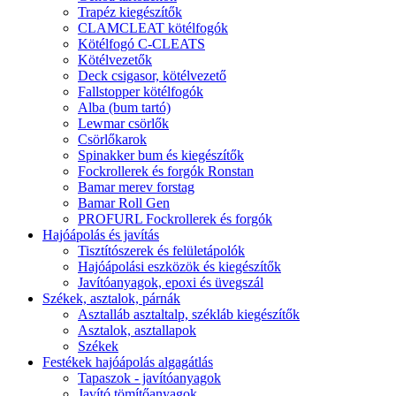
Trapéz kiegészítők
CLAMCLEAT kötélfogók
Kötélfogó C-CLEATS
Kötélvezetők
Deck csigasor, kötélvezető
Fallstopper kötélfogók
Alba (bum tartó)
Lewmar csörlők
Csörlőkarok
Spinakker bum és kiegészítők
Fockrollerek és forgók Ronstan
Bamar merev forstag
Bamar Roll Gen
PROFURL Fockrollerek és forgók
Hajóápolás és javítás
Tisztítószerek és felületápolók
Hajóápolási eszközök és kiegészítők
Javítóanyagok, epoxi és üvegszál
Székek, asztalok, párnák
Asztalláb asztaltalp, székláb kiegészítők
Asztalok, asztallapok
Székek
Festékek hajóápolás algagátlás
Tapaszok - javítóanyagok
Javító tömítőanyagok