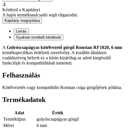
⚓
Kérdezd a Kapitányt
A hajós terméktanácsadó segít eligazodni.
Kapitány megnyitása
Leírás
Gyakran ismételt kérdések
A
Golyóscsapágyas kötélvezető görgő Ronstan RF1020, 6 mm
termékspecifikus fedélzeti szerelvény. A korábbi általános
családszöveg helyett ez a leírás kizárólag az adott kiegészítő
funkcióját és kompatibilitását ismerteti.
Felhasználás
Kötélvezetés vagy kompatibilis Ronstan csiga görgőjének pótlása.
Termékadatok
Adat
Érték
Terméktípus
golyóscsapágyas görgő
Méret
6 mm