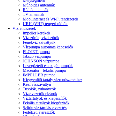
Mélységmérő
Műholdas antennák
Rádió antennák
TV antennák
Mobilinternet és Wi-Fi rendszerek
URH (VHF) tengeri rádiók
Vízrendszerek
Impeller kerekek
Vízszűrők, víztisztítók
Fenékvíz szivattyúk
Vízpumpa automata kapcsolók
FLOJET pumpa
Jabsco vízpumpa
JOHNSON vízpumpa
Levegőztető és oxigénpumpák
Macerátor - fekália pumpa
IMPELLER pumpa
Kiegyenlítő tartály vízrendszerekhez
Kézi vízszivattyú
Tusolók, zuhanyzók
Vízelvezetők elzárók
Víztartályok és kiegészítők
Fekália tartályok kiegészítők
Szürkevíz tárolás elvezetés
Fedélzeti áteresztők