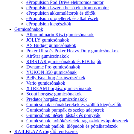
ePropulsion Pod Drive elektromos motor
ePropulsion I-széria belső elektromos motor
ePropulsion akkumulátorok és töltők
ePropulsion propellerek és alkatrészek
ePropulsion kiegészítők
Gumicsónakok
Allroundmarin Kiwi gumicsónakok
JOLLY gumicsónakok
AS Budget gumicsónakok
Poker Ultra és Poker Heavy Duty gumicsónakok
AirStar gumicsónakok
RIBSTAR gumicsónakok és RIB hajók
Dynamic Pro gumicsónakok
YUKON 350 gumicsónak
Belly Boat horgász úszószékek
Vario gumicsónakok
XTREAM horgász gumicsónakok
Scout horgász gumicsónakok
Predator horgász gumicsónakok
Gumicsónak csónakkerekek és szállító kiegészítők
Gumicsónak pumpák és szelep adapterek
Gumicsónak ülések, táskák és ponyvák
Gumicsónak javítókészletek, ragasztók és ápolószerek
Gumicsónak padlók, ülőpadok és pótalkatrészek
RAILBLAZA rögzítő rendszerek