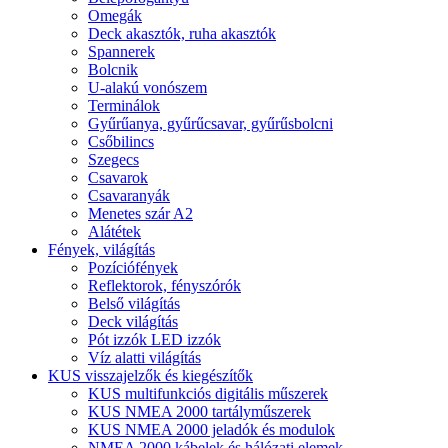
Omegák
Deck akasztók, ruha akasztók
Spannerek
Bolcnik
U-alakú vonószem
Terminálok
Gyűrűanya, gyűrűcsavar, gyűrűsbolcni
Csőbilincs
Szegecs
Csavarok
Csavaranyák
Menetes szár A2
Alátétek
Fények, világítás
Pozíciófények
Reflektorok, fényszórók
Belső világítás
Deck világítás
Pót izzók LED izzók
Víz alatti világítás
KUS visszajelzők és kiegészítők
KUS multifunkciós digitális műszerek
KUS NMEA 2000 tartályműszerek
KUS NMEA 2000 jeladók és modulok
NMEA 2000 kábelek és hálózati elemek