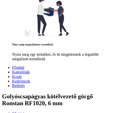
Nincs még megtekintett terméked.
Nyiss meg egy terméket, és itt megjelennek a legutóbb
megnézett termékeid.
Főoldal
Kategóriák
Kosár
Kedvencek
Belépés
Golyóscsapágyas kötélvezető görgő
Ronstan RF1020, 6 mm