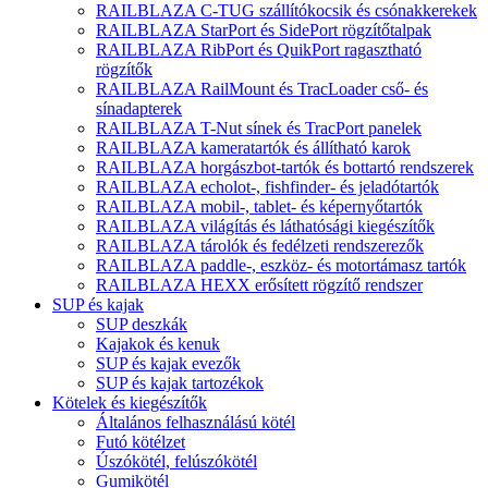
RAILBLAZA C-TUG szállítókocsik és csónakkerekek
RAILBLAZA StarPort és SidePort rögzítőtalpak
RAILBLAZA RibPort és QuikPort ragasztható
rögzítők
RAILBLAZA RailMount és TracLoader cső- és
sínadapterek
RAILBLAZA T-Nut sínek és TracPort panelek
RAILBLAZA kameratartók és állítható karok
RAILBLAZA horgászbot-tartók és bottartó rendszerek
RAILBLAZA echolot-, fishfinder- és jeladótartók
RAILBLAZA mobil-, tablet- és képernyőtartók
RAILBLAZA világítás és láthatósági kiegészítők
RAILBLAZA tárolók és fedélzeti rendszerezők
RAILBLAZA paddle-, eszköz- és motortámasz tartók
RAILBLAZA HEXX erősített rögzítő rendszer
SUP és kajak
SUP deszkák
Kajakok és kenuk
SUP és kajak evezők
SUP és kajak tartozékok
Kötelek és kiegészítők
Általános felhasználású kötél
Futó kötélzet
Úszókötél, felúszókötél
Gumikötél