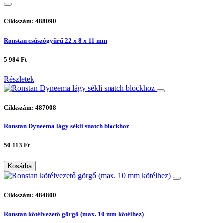
Cikkszám: 488090
Ronstan csúszógyűrű 22 x 8 x 11 mm
5 984 Ft
Részletek
Cikkszám: 487008
Ronstan Dyneema lágy sékli snatch blockhoz
50 113 Ft
Kosárba
Cikkszám: 484800
Ronstan kötélvezető görgő (max. 10 mm kötélhez)