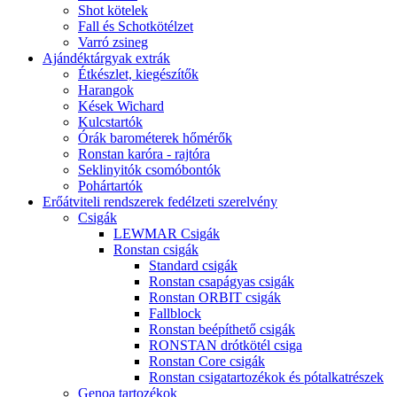
Shot kötelek
Fall és Schotkötélzet
Varró zsineg
Ajándéktárgyak extrák
Étkészlet, kiegészítők
Harangok
Kések Wichard
Kulcstartók
Órák barométerek hőmérők
Ronstan karóra - rajtóra
Seklinyitók csomóbontók
Pohártartók
Erőátviteli rendszerek fedélzeti szerelvény
Csigák
LEWMAR Csigák
Ronstan csigák
Standard csigák
Ronstan csapágyas csigák
Ronstan ORBIT csigák
Fallblock
Ronstan beépíthető csigák
RONSTAN drótkötél csiga
Ronstan Core csigák
Ronstan csigatartozékok és pótalkatrészek
Genoa tartozékok