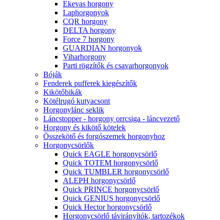
Ekevas horgony
Laphorgonyok
CQR horgony
DELTA horgony
Force 7 horgony
GUARDIAN horgonyok
Viharhorgony
Parti rögzítők és csavarhorgonyok
Bóják
Fenderek pufferek kiegészítők
Kikötőbikák
Kötélrugó kutyacsont
Horgonylánc seklik
Láncstopper - horgony orrcsiga - láncvezető
Horgony és kikötő kötelek
Összekötő és forgószemek horgonyhoz
Horgonycsörlők
Quick EAGLE horgonycsörlő
Quick TOTEM horgonycsörlő
Quick TUMBLER horgonycsörlő
ALEPH horgonycsörlő
Quick PRINCE horgonycsörlő
Quick GENIUS horgonycsörlő
Quick Hector horgonycsörlő
Horgonycsörlő távirányítók, tartozékok