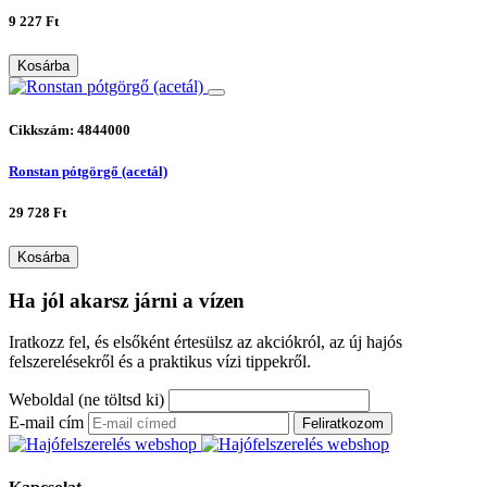
9 227 Ft
Kosárba
Cikkszám: 4844000
Ronstan pótgörgő (acetál)
29 728 Ft
Kosárba
Ha jól akarsz járni a vízen
Iratkozz fel, és elsőként értesülsz az akciókról, az új hajós
felszerelésekről és a praktikus vízi tippekről.
Weboldal (ne töltsd ki)
E-mail cím
Feliratkozom