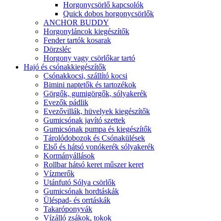
Horgonycsörlő kapcsolók
Quick dobos horgonycsörlők
ANCHOR BUDDY
Horgonyláncok kiegészítők
Fender tartók kosarak
Dörzsléc
Horgony vagy csörlőkar tartó
Hajó és csónakkiegészítők
Csónakkocsi, szállító kocsi
Bimini naptetők és tartozékok
Görgők, gumigörgők, sólyakerék
Evezők pádlik
Evezővillák, hüvelyek kiegészítők
Gumicsónak javító szettek
Gumicsónak pumpa és kiegészítők
Tárolódobozok és Csónakülések
Első és hátsó vonókerék sólyakerék
Kormányállások
Rollbar hátsó keret műszer keret
Vízmerők
Utánfutó Sólya csörlők
Gumicsónak hordtáskák
Üléspad- és orrtáskák
Takaróponyvák
Vízálló zsákok, tokok