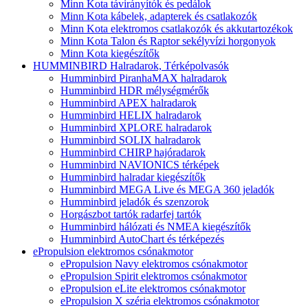
Minn Kota távirányítók és pedálok
Minn Kota kábelek, adapterek és csatlakozók
Minn Kota elektromos csatlakozók és akkutartozékok
Minn Kota Talon és Raptor sekélyvízi horgonyok
Minn Kota kiegészítők
HUMMINBIRD Halradarok, Térképolvasók
Humminbird PiranhaMAX halradarok
Humminbird HDR mélységmérők
Humminbird APEX halradarok
Humminbird HELIX halradarok
Humminbird XPLORE halradarok
Humminbird SOLIX halradarok
Humminbird CHIRP hajóradarok
Humminbird NAVIONICS térképek
Humminbird halradar kiegészítők
Humminbird MEGA Live és MEGA 360 jeladók
Humminbird jeladók és szenzorok
Horgászbot tartók radarfej tartók
Humminbird hálózati és NMEA kiegészítők
Humminbird AutoChart és térképezés
ePropulsion elektromos csónakmotor
ePropulsion Navy elektromos csónakmotor
ePropulsion Spirit elektromos csónakmotor
ePropulsion eLite elektromos csónakmotor
ePropulsion X széria elektromos csónakmotor