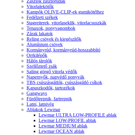
Zászlók zászlórudak
Vitorlalekötők
Kampók OLIVE-CLIP-ek gumikötélhez
Fedélzeti székek
Stagreiterek, vitorlaseklik, vitorlacsuszkák
Tenaxok, ponyvagombok
Zárak lakatok
Reling csövek és kiegészítők
Alumínium csövek
Kormányrúd, kormányrúd-hosszabbító
Orrkilépők
Hálós tárolók
Szellőztető zsák
Saling görgő vitorla védők
Napernyők, napvédő ponyvák
TBS csúszásgátlók, csúszásgátló csíkok
Kapaszkodók, tartozékok
Gangways
Fürdőtrepnik, fartrepnik
Latni, latnivég
Ablakok Lewmar
Lewmar ULTRA LOW-PROFILE ablak
Lewmar LOW-PROFIL ablak
Lewmar MEDIUM ablak
Lewmar OCEAN ablak