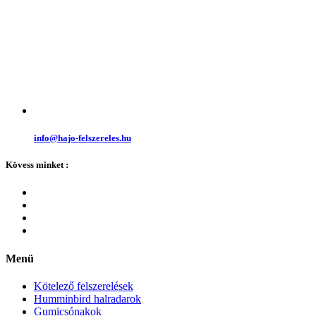
info@hajo-felszereles.hu
Kövess minket :
Menü
Kötelező felszerelések
Humminbird halradarok
Gumicsónakok