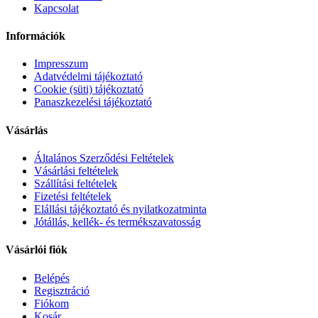
Kapcsolat
Információk
Impresszum
Adatvédelmi tájékoztató
Cookie (süti) tájékoztató
Panaszkezelési tájékoztató
Vásárlás
Általános Szerződési Feltételek
Vásárlási feltételek
Szállítási feltételek
Fizetési feltételek
Elállási tájékoztató és nyilatkozatminta
Jótállás, kellék- és termékszavatosság
Vásárlói fiók
Belépés
Regisztráció
Fiókom
Kosár