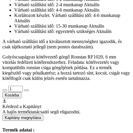
Várható szállítási idő: 2-4 munkanap
Aktuális
Várható szállítási idő: 4-6 munkanap
Aktuális
Korlátozott készlet. Várható szállítási idő: 4-6 munkanap
Aktuális
Várható szállítási idő: 15-30 munkanap
Aktuális
Várható szállítási idő: egyeztetés szükséges
Aktuális
A várható szállítási idő a kiválasztott mennyiséghez igazodik, és
csak tájékoztató jellegű (nem pontos darabszám).
Golyóscsapágyas kötélvezető görgő Ronstan RF1020, 6 mm
vitorlás fedélzeti kötélrendszerhez. Feladata: kötélvezetés vagy
kompatibilis ronstan csiga görgőjének pótlása. Ez a termék
kiegészítő vagy pótalkatrész; a hozzá tartozó sínt, kocsit, csigát vagy
kötélfogót csak külön jelzés esetén tartalmazza.
Kosárba
⚓
Kérdezd a Kapitányt
A hajós terméktanácsadó segít eligazodni.
Kapitány megnyitása
Termék adatai :