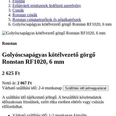
Főoldal
Erőátviteli rendszerek fedélzeti szerelvény
Csigák
Ronstan csigák
Ronstan csigatartozékok és pótalkatrészek
Golyóscsapágyas kötélvezető görgő Ronstan RF1020, 6 mm
Ronstan
Golyóscsapágyas kötélvezető görgő
Ronstan RF1020, 6 mm
2 625 Ft
Nettó ár:
2 067 Ft
Várható szállítási idő: 2-4 munkanap
Szállítási idő jelmagyarázat
A szállítási idő tájékoztató jellegű. A beszállítói készletadatok
időszakosan frissülnek, ezért ritka esetben eltérés vagy csúszás
előfordulhat.
Várható szállítási idő: 1-2 munkanap
Aktuális