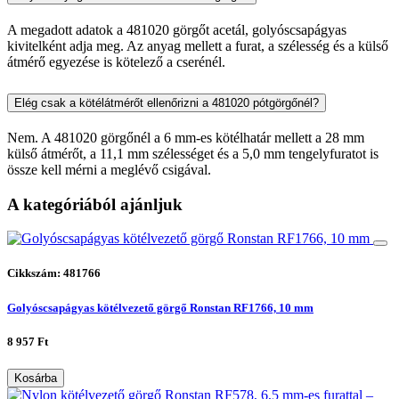
A megadott adatok a 481020 görgőt acetál, golyóscsapágyas
kivitelként adja meg. Az anyag mellett a furat, a szélesség és a külső
átmérő egyezése is kötelező a cserénél.
Elég csak a kötélátmérőt ellenőrizni a 481020 pótgörgőnél?
Nem. A 481020 görgőnél a 6 mm-es kötélhatár mellett a 28 mm
külső átmérőt, a 11,1 mm szélességet és a 5,0 mm tengelyfuratot is
össze kell mérni a meglévő csigával.
A kategóriából ajánljuk
Cikkszám: 481766
Golyóscsapágyas kötélvezető görgő Ronstan RF1766, 10 mm
8 957 Ft
Kosárba