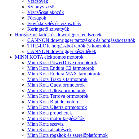
Vízcsövek
Szennyvízcső
Vízcsőcsatlakozók
Főcsapok
Ivóvízkezelés és víztisztítás
Keringtető szivattyúk
Horgászbot tartók és downrigger rendszerek
CANNON downrigger tartozékok és horgászbot tartók
TITE-LOK horgászbot tartók és konzolok
CANNON downrigger készülékek
MINN KOTA elektromos motorok
Minn Kota PowerDrive orrmotorok
Minn Kota Endura C2 farmotorok
Minn Kota Endura MAX farmotorok
Minn Kota Traxxis farmotorok
Minn Kota Quest orrmotorok
Minn Kota Ultrex orrmotorok
Minn Kota Terrova orrmotorok
Minn Kota Riptide motorok
Minn Kota Ulterra orrmotorok
Minn Kota propellerek
Minn Kota motor kiegészítők
Minn Kota szerviz
Minn Kota alkatrészek
Minn Kota rögzítők és szerelőplatformok