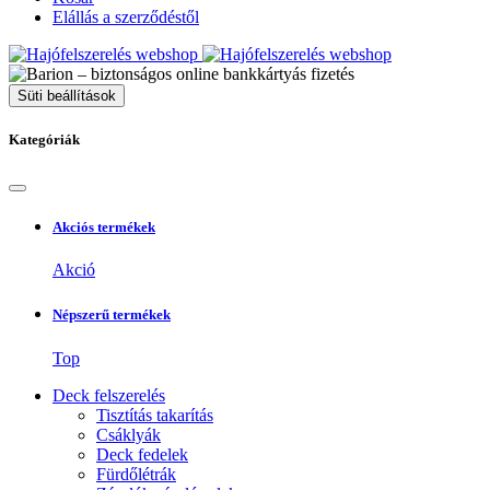
Elállás a szerződéstől
Süti beállítások
Kategóriák
Akciós termékek
Akció
Népszerű termékek
Top
Deck felszerelés
Tisztítás takarítás
Csáklyák
Deck fedelek
Fürdőlétrák