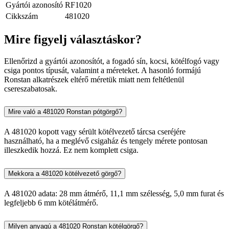
Gyártói azonosító
RF1020
Cikkszám
481020
Mire figyelj választáskor?
Ellenőrizd a gyártói azonosítót, a fogadó sín, kocsi, kötélfogó vagy
csiga pontos típusát, valamint a méreteket. A hasonló formájú
Ronstan alkatrészek eltérő méretük miatt nem feltétlenül
csereszabatosak.
Mire való a 481020 Ronstan pótgörgő?
A 481020 kopott vagy sérült kötélvezető tárcsa cseréjére
használható, ha a meglévő csigaház és tengely mérete pontosan
illeszkedik hozzá. Ez nem komplett csiga.
Mekkora a 481020 kötélvezető görgő?
A 481020 adata: 28 mm átmérő, 11,1 mm szélesség, 5,0 mm furat és
legfeljebb 6 mm kötélátmérő.
Milyen anyagú a 481020 Ronstan kötélgörgő?