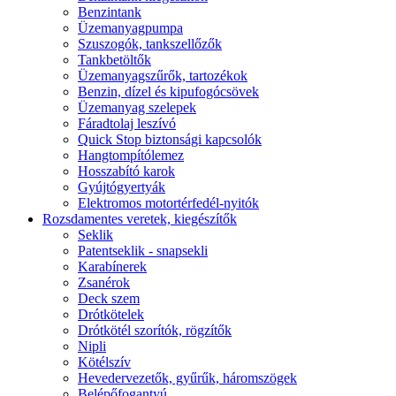
Benzintank
Üzemanyagpumpa
Szuszogók, tankszellőzők
Tankbetöltők
Üzemanyagszűrők, tartozékok
Benzin, dízel és kipufogócsövek
Üzemanyag szelepek
Fáradtolaj leszívó
Quick Stop biztonsági kapcsolók
Hangtompítólemez
Hosszabító karok
Gyújtógyertyák
Elektromos motortérfedél-nyitók
Rozsdamentes veretek, kiegészítők
Seklik
Patentseklik - snapsekli
Karabínerek
Zsanérok
Deck szem
Drótkötelek
Drótkötél szorítók, rögzítők
Nipli
Kötélszív
Hevedervezetők, gyűrűk, háromszögek
Belépőfogantyú