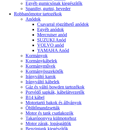
Egyéb gumicsónak kiegészítők
Spanifer, gurtni, heveder
Robbanómotor tartozékok
Anódok
Csavarral rögzíthető anódok
Egyéb anódok
Mercruiser anód
SUZUKI Anód
VOLVO anód
YAMAHA Anód
Kormányok
Kormánykábelek
Kormányművek
Kormányösszekötők
Irányváltó karok
Irányváltó kábelek
Gáz és váltó bowden tartozékok
Porvédő sapkák, kábelátvezetők
B14 kábel
Motortartó bakok és állványok
Öblítőmandzsetták
Motor és tank csatlakozók
Takaróponyva külmotorhoz
Motor zárak, lopásgátlók
Benzintank kiegészítők