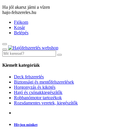
Ha jól akarsz járni a vízen
hajo-felszereles.hu
Fiókom
Kosár
Belépés
Kiemelt kategóriák
Deck felszerelés
Biztonsági és mentőfelszerelések
Horgonyzás és kikötés
Hajó és csónakkiegészítők
Robbanómotor tartozékok
Rozsdamentes veretek, kiegészítők
Hívjon minket