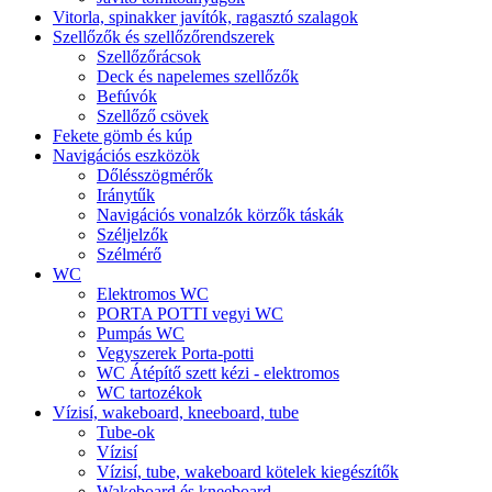
Vitorla, spinakker javítók, ragasztó szalagok
Szellőzők és szellőzőrendszerek
Szellőzőrácsok
Deck és napelemes szellőzők
Befúvók
Szellőző csövek
Fekete gömb és kúp
Navigációs eszközök
Dőlésszögmérők
Iránytűk
Navigációs vonalzók körzők táskák
Széljelzők
Szélmérő
WC
Elektromos WC
PORTA POTTI vegyi WC
Pumpás WC
Vegyszerek Porta-potti
WC Átépítő szett kézi - elektromos
WC tartozékok
Vízisí, wakeboard, kneeboard, tube
Tube-ok
Vízisí
Vízisí, tube, wakeboard kötelek kiegészítők
Wakeboard és kneeboard