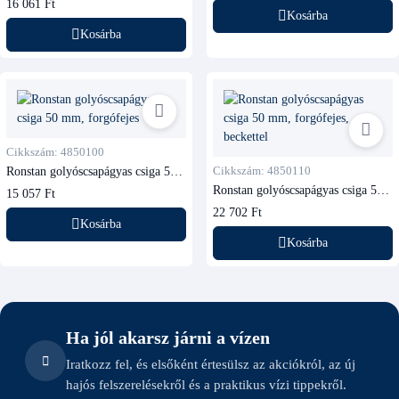
16 061 Ft
Kosárba
Kosárba
Cikkszám: 4850100
Ronstan golyóscsapágyas csiga 50
Cikkszám: 4850110
mm, forgófejes
Ronstan golyóscsapágyas csiga 50
15 057 Ft
mm, forgófejes, beckettel
22 702 Ft
Kosárba
Kosárba
Ha jól akarsz járni a vízen
Iratkozz fel, és elsőként értesülsz az akciókról, az új
hajós felszerelésekről és a praktikus vízi tippekről.