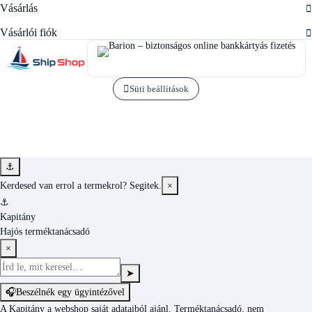
Vásárlás
Vásárlói fiók
Süti beállítások
⚓
Kerdesed van errol a termekrol? Segitek.
×
⚓
Kapitány
Hajós terméktanácsadó
×
➤
🎧
Beszélnék egy ügyintézővel
A Kapitány a webshop saját adataiból ajánl. Terméktanácsadó, nem