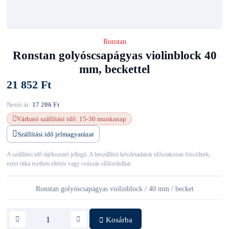
Ronstan
Ronstan golyóscsapágyas violinblock 40
mm, beckettel
21 852 Ft
Nettó ár:
17 206 Ft
Várható szállítási idő: 15-30 munkanap
Szállítási idő jelmagyarázat
A szállítási idő tájékoztató jellegű. A beszállítói készletadatok időszakosan frissülnek,
ezért ritka esetben eltérés vagy csúszás előfordulhat.
Ronstan golyóscsapágyas violinblock / 40 mm / becket
Kosárba