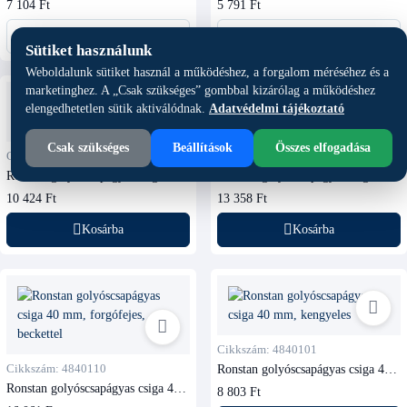
7 104 Ft
5 791 Ft
Részletek
Részletek
Sütiket használunk
Weboldalunk sütiket használ a működéshez, a forgalom méréséhez és a
marketinghez. A „Csak szükséges” gombbal kizárólag a működéshez
elengedhetetlen sütik aktiválódnak.
Adatvédelmi tájékoztató
Csak szükséges
Beállítások
Összes elfogadása
Cikkszám: 4830100
Cikkszám: 4840111
Ronstan golyóscsapágyas csiga 30
Ronstan golyóscsapágyas csiga 40
mm, forgófejes
mm, beckettel
10 424 Ft
13 358 Ft
Kosárba
Kosárba
Cikkszám: 4840101
Cikkszám: 4840110
Ronstan golyóscsapágyas csiga 40
mm, kengyeles
Ronstan golyóscsapágyas csiga 40
8 803 Ft
mm, forgófejes, beckettel