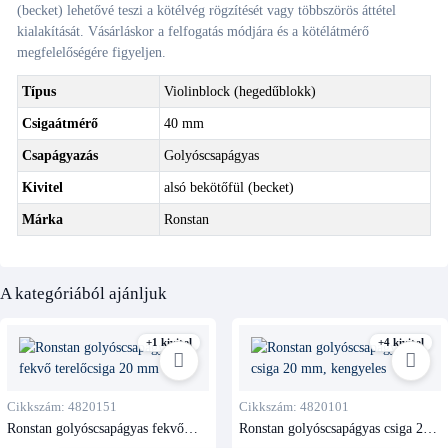
(becket) lehetővé teszi a kötélvég rögzítését vagy többszörös áttétel
kialakítását. Vásárláskor a felfogatás módjára és a kötélátmérő
megfelelőségére figyeljen.
Típus
Violinblock (hegedűblokk)
Csigaátmérő
40 mm
Csapágyazás
Golyóscsapágyas
Kivitel
alsó bekötőfül (becket)
Márka
Ronstan
A kategóriából ajánljuk
+1 kivitel
+4 kivitel
Cikkszám: 4820151
Cikkszám: 4820101
Ronstan golyóscsapágyas fekvő
Ronstan golyóscsapágyas csiga 20
terelőcsiga 20 mm
mm, kengyeles