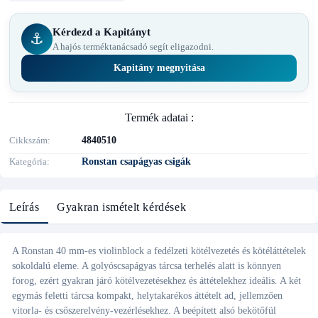
Kérdezd a Kapitányt
⚓
A hajós terméktanácsadó segít eligazodni.
Kapitány megnyitása
Termék adatai :
Cikkszám
4840510
Kategória
Ronstan csapágyas csigák
Leírás
Gyakran ismételt kérdések
A Ronstan 40 mm-es violinblock a fedélzeti kötélvezetés és kötéláttételek
sokoldalú eleme. A golyóscsapágyas tárcsa terhelés alatt is könnyen
forog, ezért gyakran járó kötélvezetésekhez és áttételekhez ideális. A két
egymás feletti tárcsa kompakt, helytakarékos áttételt ad, jellemzően
vitorla- és csőszerelvény-vezérlésekhez. A beépített alsó bekötőfül