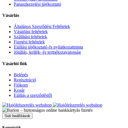
Panaszkezelési tájékoztató
Vásárlás
Általános Szerződési Feltételek
Vásárlási feltételek
Szállítási feltételek
Fizetési feltételek
Elállási tájékoztató és nyilatkozatminta
Jótállás, kellék- és termékszavatosság
Vásárlói fiók
Belépés
Regisztráció
Fiókom
Kosár
Elállás a szerződéstől
Süti beállítások
Kategóriák