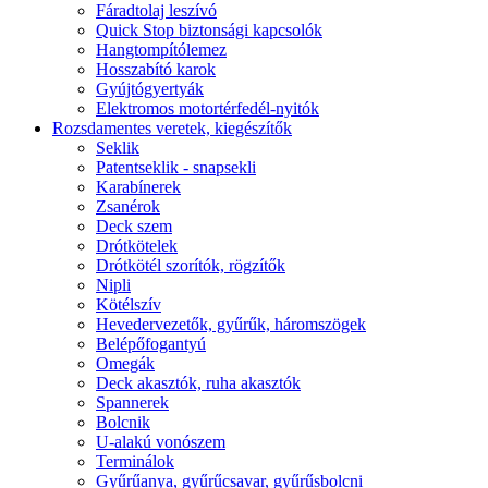
Fáradtolaj leszívó
Quick Stop biztonsági kapcsolók
Hangtompítólemez
Hosszabító karok
Gyújtógyertyák
Elektromos motortérfedél-nyitók
Rozsdamentes veretek, kiegészítők
Seklik
Patentseklik - snapsekli
Karabínerek
Zsanérok
Deck szem
Drótkötelek
Drótkötél szorítók, rögzítők
Nipli
Kötélszív
Hevedervezetők, gyűrűk, háromszögek
Belépőfogantyú
Omegák
Deck akasztók, ruha akasztók
Spannerek
Bolcnik
U-alakú vonószem
Terminálok
Gyűrűanya, gyűrűcsavar, gyűrűsbolcni