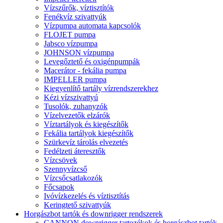
Vízszűrők, víztisztítók
Fenékvíz szivattyúk
Vízpumpa automata kapcsolók
FLOJET pumpa
Jabsco vízpumpa
JOHNSON vízpumpa
Levegőztető és oxigénpumpák
Macerátor - fekália pumpa
IMPELLER pumpa
Kiegyenlítő tartály vízrendszerekhez
Kézi vízszivattyú
Tusolók, zuhanyzók
Vízelvezetők elzárók
Víztartályok és kiegészítők
Fekália tartályok kiegészítők
Szürkevíz tárolás elvezetés
Fedélzeti áteresztők
Vízcsövek
Szennyvízcső
Vízcsőcsatlakozók
Főcsapok
Ivóvízkezelés és víztisztítás
Keringtető szivattyúk
Horgászbot tartók és downrigger rendszerek
CANNON downrigger tartozékok és horgászbot tartók