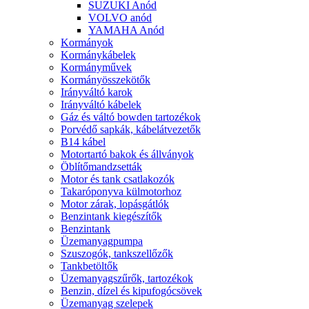
SUZUKI Anód
VOLVO anód
YAMAHA Anód
Kormányok
Kormánykábelek
Kormányművek
Kormányösszekötők
Irányváltó karok
Irányváltó kábelek
Gáz és váltó bowden tartozékok
Porvédő sapkák, kábelátvezetők
B14 kábel
Motortartó bakok és állványok
Öblítőmandzsetták
Motor és tank csatlakozók
Takaróponyva külmotorhoz
Motor zárak, lopásgátlók
Benzintank kiegészítők
Benzintank
Üzemanyagpumpa
Szuszogók, tankszellőzők
Tankbetöltők
Üzemanyagszűrők, tartozékok
Benzin, dízel és kipufogócsövek
Üzemanyag szelepek