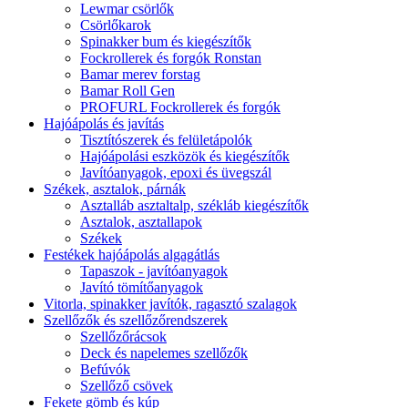
Lewmar csörlők
Csörlőkarok
Spinakker bum és kiegészítők
Fockrollerek és forgók Ronstan
Bamar merev forstag
Bamar Roll Gen
PROFURL Fockrollerek és forgók
Hajóápolás és javítás
Tisztítószerek és felületápolók
Hajóápolási eszközök és kiegészítők
Javítóanyagok, epoxi és üvegszál
Székek, asztalok, párnák
Asztalláb asztaltalp, székláb kiegészítők
Asztalok, asztallapok
Székek
Festékek hajóápolás algagátlás
Tapaszok - javítóanyagok
Javító tömítőanyagok
Vitorla, spinakker javítók, ragasztó szalagok
Szellőzők és szellőzőrendszerek
Szellőzőrácsok
Deck és napelemes szellőzők
Befúvók
Szellőző csövek
Fekete gömb és kúp