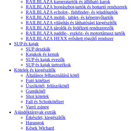
RAILBLAZA kameratartók és állítható karok
RAILBLAZA horgászbot-tartók és bottartó rendszerek
RAILBLAZA echolot-, fishfinder- és jeladótartók
RAILBLAZA mobil-, tablet- és képernyőtartók
RAILBLAZA világítás és láthatósági kiegészítők
RAILBLAZA tárolók és fedélzeti rendszerezők
RAILBLAZA paddle-, eszköz- és motortámasz tartók
RAILBLAZA HEXX erősített rögzítő rendszer
SUP és kajak
SUP deszkák
Kajakok és kenuk
SUP és kajak evezők
SUP és kajak tartozékok
Kötelek és kiegészítők
Általános felhasználású kötél
Futó kötélzet
Úszókötél, felúszókötél
Gumikötél
Shot kötelek
Fall és Schotkötélzet
Varró zsineg
Ajándéktárgyak extrák
Étkészlet, kiegészítők
Harangok
Kések Wichard