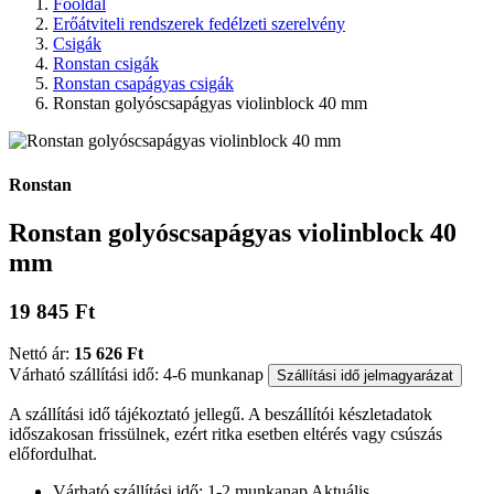
Főoldal
Erőátviteli rendszerek fedélzeti szerelvény
Csigák
Ronstan csigák
Ronstan csapágyas csigák
Ronstan golyóscsapágyas violinblock 40 mm
Ronstan
Ronstan golyóscsapágyas violinblock 40
mm
19 845 Ft
Nettó ár:
15 626 Ft
Várható szállítási idő: 4-6 munkanap
Szállítási idő jelmagyarázat
A szállítási idő tájékoztató jellegű. A beszállítói készletadatok
időszakosan frissülnek, ezért ritka esetben eltérés vagy csúszás
előfordulhat.
Várható szállítási idő: 1-2 munkanap
Aktuális