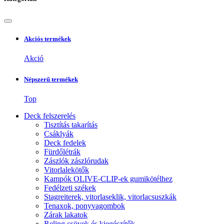
Akciós termékek
Akció
Népszerű termékek
Top
Deck felszerelés
Tisztítás takarítás
Csáklyák
Deck fedelek
Fürdőlétrák
Zászlók zászlórudak
Vitorlalekötők
Kampók OLIVE-CLIP-ek gumikötélhez
Fedélzeti székek
Stagreiterek, vitorlaseklik, vitorlacsuszkák
Tenaxok, ponyvagombok
Zárak lakatok
Reling csövek és kiegészítők