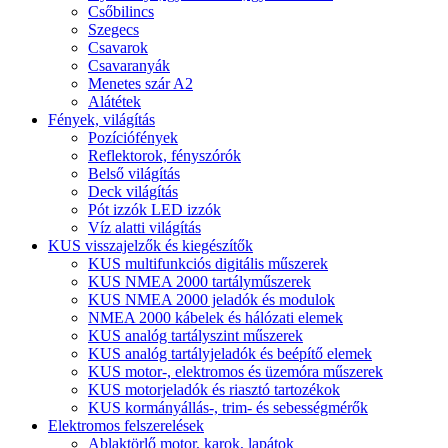
Csőbilincs
Szegecs
Csavarok
Csavaranyák
Menetes szár A2
Alátétek
Fények, világítás
Pozíciófények
Reflektorok, fényszórók
Belső világítás
Deck világítás
Pót izzók LED izzók
Víz alatti világítás
KUS visszajelzők és kiegészítők
KUS multifunkciós digitális műszerek
KUS NMEA 2000 tartályműszerek
KUS NMEA 2000 jeladók és modulok
NMEA 2000 kábelek és hálózati elemek
KUS analóg tartályszint műszerek
KUS analóg tartályjeladók és beépítő elemek
KUS motor-, elektromos és üzemóra műszerek
KUS motorjeladók és riasztó tartozékok
KUS kormányállás-, trim- és sebességmérők
Elektromos felszerelések
Ablaktörlő motor, karok, lapátok