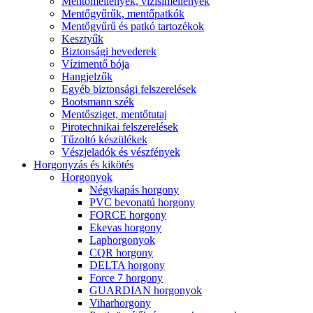
Mentőmellények, vízisímellények
Mentőgyűrűk, mentőpatkók
Mentőgyűrű és patkó tartozékok
Kesztyűk
Biztonsági hevederek
Vízimentő bója
Hangjelzők
Egyéb biztonsági felszerelések
Bootsmann szék
Mentősziget, mentőtutaj
Pirotechnikai felszerelések
Tűzoltó készülékek
Vészjeladók és vészfények
Horgonyzás és kikötés
Horgonyok
Négykapás horgony
PVC bevonatú horgony
FORCE horgony
Ekevas horgony
Laphorgonyok
CQR horgony
DELTA horgony
Force 7 horgony
GUARDIAN horgonyok
Viharhorgony