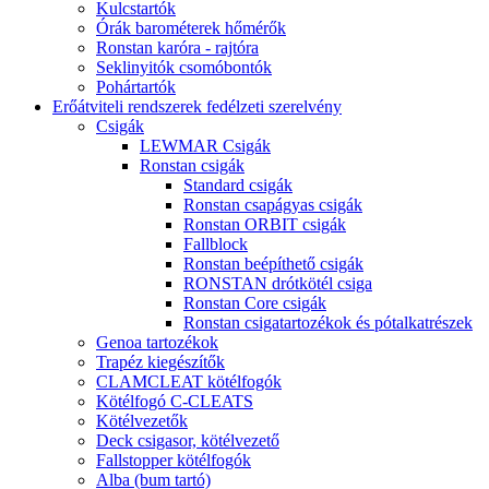
Kulcstartók
Órák barométerek hőmérők
Ronstan karóra - rajtóra
Seklinyitók csomóbontók
Pohártartók
Erőátviteli rendszerek fedélzeti szerelvény
Csigák
LEWMAR Csigák
Ronstan csigák
Standard csigák
Ronstan csapágyas csigák
Ronstan ORBIT csigák
Fallblock
Ronstan beépíthető csigák
RONSTAN drótkötél csiga
Ronstan Core csigák
Ronstan csigatartozékok és pótalkatrészek
Genoa tartozékok
Trapéz kiegészítők
CLAMCLEAT kötélfogók
Kötélfogó C-CLEATS
Kötélvezetők
Deck csigasor, kötélvezető
Fallstopper kötélfogók
Alba (bum tartó)