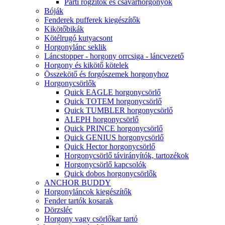
Parti rögzítők és csavarhorgonyok
Bóják
Fenderek pufferek kiegészítők
Kikötőbikák
Kötélrugó kutyacsont
Horgonylánc seklik
Láncstopper - horgony orrcsiga - láncvezető
Horgony és kikötő kötelek
Összekötő és forgószemek horgonyhoz
Horgonycsörlők
Quick EAGLE horgonycsörlő
Quick TOTEM horgonycsörlő
Quick TUMBLER horgonycsörlő
ALEPH horgonycsörlő
Quick PRINCE horgonycsörlő
Quick GENIUS horgonycsörlő
Quick Hector horgonycsörlő
Horgonycsörlő távirányítók, tartozékok
Horgonycsörlő kapcsolók
Quick dobos horgonycsörlők
ANCHOR BUDDY
Horgonyláncok kiegészítők
Fender tartók kosarak
Dörzsléc
Horgony vagy csörlőkar tartó