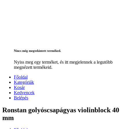
Nincs még megtekintett terméked.
Nyiss meg egy terméket, és itt megjelennek a legutóbb
megnézett termékeid.
Főoldal
Kategóriák
Kosár
Kedvencek
Belépés
Ronstan golyóscsapágyas violinblock 40
mm