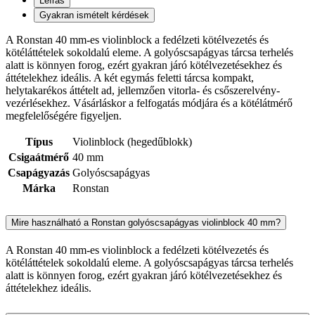
Leírás
Gyakran ismételt kérdések
A Ronstan 40 mm-es violinblock a fedélzeti kötélvezetés és
kötéláttételek sokoldalú eleme. A golyóscsapágyas tárcsa terhelés
alatt is könnyen forog, ezért gyakran járó kötélvezetésekhez és
áttételekhez ideális. A két egymás feletti tárcsa kompakt,
helytakarékos áttételt ad, jellemzően vitorla- és csőszerelvény-
vezérlésekhez. Vásárláskor a felfogatás módjára és a kötélátmérő
megfelelőségére figyeljen.
Típus
Violinblock (hegedűblokk)
Csigaátmérő
40 mm
Csapágyazás
Golyóscsapágyas
Márka
Ronstan
Mire használható a Ronstan golyóscsapágyas violinblock 40 mm?
A Ronstan 40 mm-es violinblock a fedélzeti kötélvezetés és
kötéláttételek sokoldalú eleme. A golyóscsapágyas tárcsa terhelés
alatt is könnyen forog, ezért gyakran járó kötélvezetésekhez és
áttételekhez ideális.