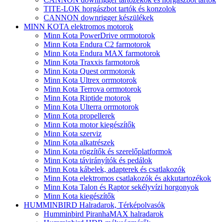
TITE-LOK horgászbot tartók és konzolok
CANNON downrigger készülékek
MINN KOTA elektromos motorok
Minn Kota PowerDrive orrmotorok
Minn Kota Endura C2 farmotorok
Minn Kota Endura MAX farmotorok
Minn Kota Traxxis farmotorok
Minn Kota Quest orrmotorok
Minn Kota Ultrex orrmotorok
Minn Kota Terrova orrmotorok
Minn Kota Riptide motorok
Minn Kota Ulterra orrmotorok
Minn Kota propellerek
Minn Kota motor kiegészítők
Minn Kota szerviz
Minn Kota alkatrészek
Minn Kota rögzítők és szerelőplatformok
Minn Kota távirányítók és pedálok
Minn Kota kábelek, adapterek és csatlakozók
Minn Kota elektromos csatlakozók és akkutartozékok
Minn Kota Talon és Raptor sekélyvízi horgonyok
Minn Kota kiegészítők
HUMMINBIRD Halradarok, Térképolvasók
Humminbird PiranhaMAX halradarok