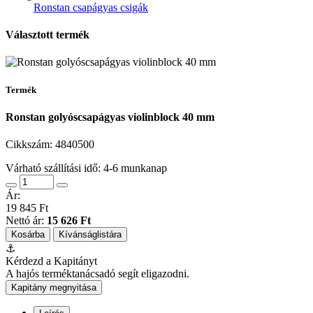
Ronstan csapágyas csigák
Választott termék
Termék
Ronstan golyóscsapágyas violinblock 40 mm
Cikkszám:
4840500
Várható szállítási idő: 4-6 munkanap
Ár:
19 845 Ft
Nettó ár:
15 626 Ft
Kosárba
Kívánságlistára
⚓
Kérdezd a Kapitányt
A hajós terméktanácsadó segít eligazodni.
Kapitány megnyitása