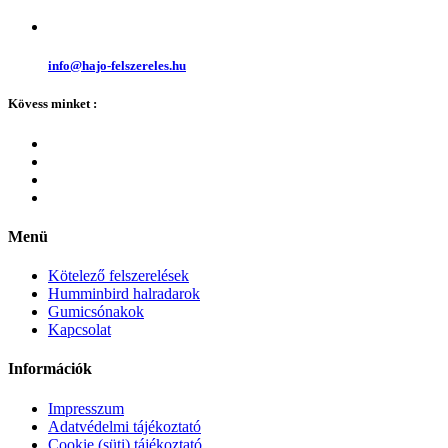
info@hajo-felszereles.hu
Kövess minket :
Menü
Kötelező felszerelések
Humminbird halradarok
Gumicsónakok
Kapcsolat
Információk
Impresszum
Adatvédelmi tájékoztató
Cookie (süti) tájékoztató