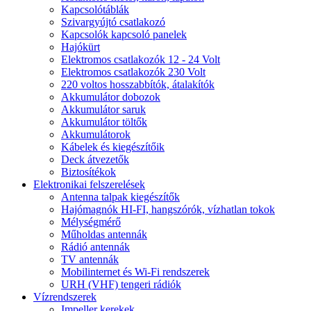
Kapcsolótáblák
Szivargyújtó csatlakozó
Kapcsolók kapcsoló panelek
Hajókürt
Elektromos csatlakozók 12 - 24 Volt
Elektromos csatlakozók 230 Volt
220 voltos hosszabbítók, átalakítók
Akkumulátor dobozok
Akkumulátor saruk
Akkumulátor töltők
Akkumulátorok
Kábelek és kiegészítőik
Deck átvezetők
Biztosítékok
Elektronikai felszerelések
Antenna talpak kiegészítők
Hajómagnók HI-FI, hangszórók, vízhatlan tokok
Mélységmérő
Műholdas antennák
Rádió antennák
TV antennák
Mobilinternet és Wi-Fi rendszerek
URH (VHF) tengeri rádiók
Vízrendszerek
Impeller kerekek