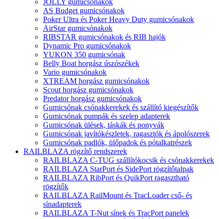
JOLLY gumicsónakok
AS Budget gumicsónakok
Poker Ultra és Poker Heavy Duty gumicsónakok
AirStar gumicsónakok
RIBSTAR gumicsónakok és RIB hajók
Dynamic Pro gumicsónakok
YUKON 350 gumicsónak
Belly Boat horgász úszószékek
Vario gumicsónakok
XTREAM horgász gumicsónakok
Scout horgász gumicsónakok
Predator horgász gumicsónakok
Gumicsónak csónakkerekek és szállító kiegészítők
Gumicsónak pumpák és szelep adapterek
Gumicsónak ülések, táskák és ponyvák
Gumicsónak javítókészletek, ragasztók és ápolószerek
Gumicsónak padlók, ülőpadok és pótalkatrészek
RAILBLAZA rögzítő rendszerek
RAILBLAZA C-TUG szállítókocsik és csónakkerekek
RAILBLAZA StarPort és SidePort rögzítőtalpak
RAILBLAZA RibPort és QuikPort ragasztható
rögzítők
RAILBLAZA RailMount és TracLoader cső- és
sínadapterek
RAILBLAZA T-Nut sínek és TracPort panelek