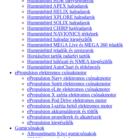
Humminbird HDR mélységmérők
Humminbird APEX halradarok
Humminbird HELIX halradarok
Humminbird XPLORE halradarok
Humminbird SOLIX halradarok
Humminbird CHIRP hajóradarok
Humminbird NAVIONICS térképek
Humminbird halradar kiegészítők
Humminbird MEGA Live és MEGA 360 jeladók
Humminbird jeladók és szenzorok
Horgászbot tartók radarfej tartók
Humminbird hálózati és NMEA kiegészítők
Humminbird AutoChart és térképezés
ePropulsion elektromos csónakmotor
ePropulsion Navy elektromos csónakmotor
ePropulsion Spirit elektromos csónakmotor
ePropulsion eLite elektromos csónakmotor
ePropulsion X széria elektromos csónakmotor
ePropulsion Pod Drive elektromos motor
ePropulsion I-széria belső elektromos motor
ePropulsion akkumulátorok és töltők
ePropulsion propellerek és alkatrészek
ePropulsion kiegészítők
Gumicsónakok
Allroundmarin Kiwi gumicsónakok