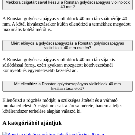
Mekkora csigatárcsával készül a Ronstan golyóscsapágyas violinblock
40 mm?
A Ronstan golyóscsapágyas violinblock 40 mm tárcsaátmérője 40
mm. A kötél kiválasztásakor külön ellenőrizd a termékhez megadott
maximális kötélátmérőt is.
Miért előnyös a golyóscsapágyazás a Ronstan golyóscsapágyas
violinblock 40 mm esetén?
A Ronstan golyóscsapágyas violinblock 40 mm tárcsája kis
súrlódással forog, ezért gyakran mozgatott kötélvezetésnél
könnyebb és egyenletesebb kezelést ad.
Mit ellenőrizz a Ronstan golyóscsapágyas violinblock 40 mm
kiválasztása előtt?
Ellenőrizd a rögzítés módját, a szükséges áttételt és a várható
munkaterhelést. A csigát ne csak a tárcsa mérete, hanem a teljes
kötélrendszer terhelése alapján válaszd ki.
A kategóriából ajánljuk