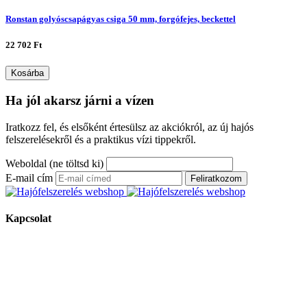
Ronstan golyóscsapágyas csiga 50 mm, forgófejes, beckettel
22 702 Ft
Kosárba
Ha jól akarsz járni a vízen
Iratkozz fel, és elsőként értesülsz az akciókról, az új hajós
felszerelésekről és a praktikus vízi tippekről.
Weboldal (ne töltsd ki)
E-mail cím
Feliratkozom
Kapcsolat