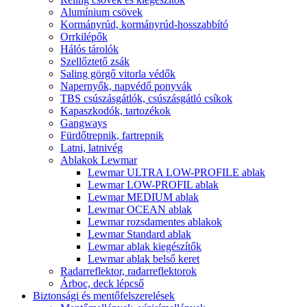
Alumínium csövek
Kormányrúd, kormányrúd-hosszabbító
Orrkilépők
Hálós tárolók
Szellőztető zsák
Saling görgő vitorla védők
Napernyők, napvédő ponyvák
TBS csúszásgátlók, csúszásgátló csíkok
Kapaszkodók, tartozékok
Gangways
Fürdőtrepnik, fartrepnik
Latni, latnivég
Ablakok Lewmar
Lewmar ULTRA LOW-PROFILE ablak
Lewmar LOW-PROFIL ablak
Lewmar MEDIUM ablak
Lewmar OCEAN ablak
Lewmar rozsdamentes ablakok
Lewmar Standard ablak
Lewmar ablak kiegészítők
Lewmar ablak belső keret
Radarreflektor, radarreflektorok
Árboc, deck lépcső
Biztonsági és mentőfelszerelések