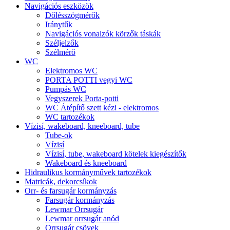
Navigációs eszközök
Dőlésszögmérők
Iránytűk
Navigációs vonalzók körzők táskák
Széljelzők
Szélmérő
WC
Elektromos WC
PORTA POTTI vegyi WC
Pumpás WC
Vegyszerek Porta-potti
WC Átépítő szett kézi - elektromos
WC tartozékok
Vízisí, wakeboard, kneeboard, tube
Tube-ok
Vízisí
Vízisí, tube, wakeboard kötelek kiegészítők
Wakeboard és kneeboard
Hidraulikus kormányművek tartozékok
Matricák, dekorcsíkok
Orr- és farsugár kormányzás
Farsugár kormányzás
Lewmar Orrsugár
Lewmar orrsugár anód
Orrsugár csövek