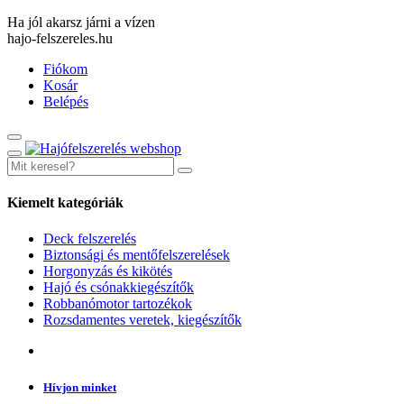
Ha jól akarsz járni a vízen
hajo-felszereles.hu
Fiókom
Kosár
Belépés
Kiemelt kategóriák
Deck felszerelés
Biztonsági és mentőfelszerelések
Horgonyzás és kikötés
Hajó és csónakkiegészítők
Robbanómotor tartozékok
Rozsdamentes veretek, kiegészítők
Hívjon minket