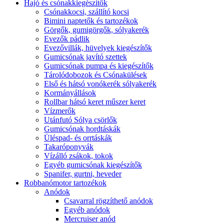
Hajó és csónakkiegészítők
Csónakkocsi, szállító kocsi
Bimini naptetők és tartozékok
Görgők, gumigörgők, sólyakerék
Evezők pádlik
Evezővillák, hüvelyek kiegészítők
Gumicsónak javító szettek
Gumicsónak pumpa és kiegészítők
Tárolódobozok és Csónakülések
Első és hátsó vonókerék sólyakerék
Kormányállások
Rollbar hátsó keret műszer keret
Vízmerők
Utánfutó Sólya csörlők
Gumicsónak hordtáskák
Üléspad- és orrtáskák
Takaróponyvák
Vízálló zsákok, tokok
Egyéb gumicsónak kiegészítők
Spanifer, gurtni, heveder
Robbanómotor tartozékok
Anódok
Csavarral rögzíthető anódok
Egyéb anódok
Mercruiser anód